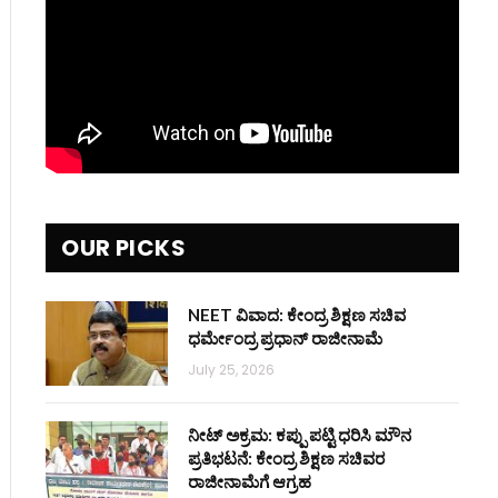
OUR PICKS
NEET ವಿವಾದ: ಕೇಂದ್ರ ಶಿಕ್ಷಣ ಸಚಿವ
ಧರ್ಮೇಂದ್ರ ಪ್ರಧಾನ್ ರಾಜೀನಾಮೆ
July 25, 2026
ನೀಟ್ ಅಕ್ರಮ: ಕಪ್ಪು ಪಟ್ಟಿ ಧರಿಸಿ ಮೌನ
ಪ್ರತಿಭಟನೆ: ಕೇಂದ್ರ ಶಿಕ್ಷಣ ಸಚಿವರ
ರಾಜೀನಾಮೆಗೆ ಆಗ್ರಹ