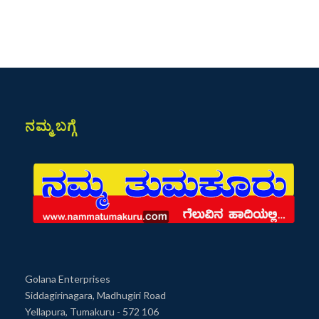
ನಮ್ಮ ಬಗ್ಗೆ
Golana Enterprises
Siddagirinagara, Madhugiri Road
Yellapura, Tumakuru - 572 106