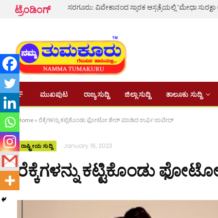
ಸರಗೂರು: ವಿವೇಕಾನಂದ ಸ್ಮಾರಕ ಆಸ್ಪತ್ರೆಯಲ್ಲಿ ‘ಮೇಧಾ ಸುರಕ್ಷಾ
ಟ್ರೆಂಡಿಂಗ್
ಮುಖಪುಟ
ರಾಜ್ಯ ಸುದ್ದಿ
ಜಿಲ್ಲಾ ಸುದ್ದಿ
ತಾಲೂಕು ಸುದ್ದಿ
Home
»
ರೆಕ್ಕೆಗಳನ್ನು ಕಟ್ಟಿಕೊಂಡು ಫೋಟೋ ಶೇರ್ ಮಾಡಿದ ಉರ್ಫಿ ಜಾವೇದ್
January 16, 2023
ರಾಷ್ಟ್ರೀಯ ಸುದ್ದಿ
ರೆಕ್ಕೆಗಳನ್ನು ಕಟ್ಟಿಕೊಂಡು ಫೋ