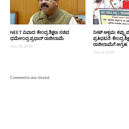
NEET ವಿವಾದ: ಕೇಂದ್ರ ಶಿಕ್ಷಣ ಸಚಿವ
ನೀಟ್ ಅಕ್ರಮ: ಕಪ್ಪು ಪ
ಧರ್ಮೇಂದ್ರ ಪ್ರಧಾನ್ ರಾಜೀನಾಮೆ
ಪ್ರತಿಭಟನೆ: ಕೇಂದ್ರ ಶ
ರಾಜೀನಾಮೆಗೆ ಆಗ್ರಹ
July 25, 2026
July 21, 2026
Comments are closed.