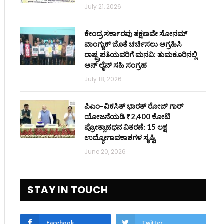
July 21, 2026
ಕೇಂದ್ರ ಸರ್ಕಾರವು ತಕ್ಷಣವೇ ಸೋನಮ್
ವಾಂಗ್ಚುಕ್ ಜೊತೆ ಚರ್ಚಿಸಲು ಆಗ್ರಹಿಸಿ
ರಾಷ್ಟ್ರಪತಿಯವರಿಗೆ ಮನವಿ: ತುಮಕೂರಿನಲ್ಲಿ
ಆನ್‌ ಲೈನ್ ಸಹಿ ಸಂಗ್ರಹ
July 18, 2026
ಪಿಎಂ–ವಿಕಸಿತ್ ಭಾರತ್ ರೋಜ್‌ ಗಾರ್
ಯೋಜನೆಯಡಿ ₹2,400 ಕೋಟಿ
ಪ್ರೋತ್ಸಾಹಧನ ವಿತರಣೆ: 15 ಲಕ್ಷ
ಉದ್ಯೋಗಾವಕಾಶಗಳ ಸೃಷ್ಟಿ
June 20, 2026
STAY IN TOUCH
Facebook
Twitter