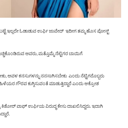
 ಬಟ್ಟೆ ಇಲ್ಲದೇ ಓಡಾಡುವ ಉರ್ಫಿ ಜಾವೇದ್ ಇದೀಗ ತಮ್ಮ ಹೊಸ ಪೋಸ್ಟ್
ಚಿಕೊಂಡಿರುವ ಅವರು, ಮತ್ತೊಮ್ಮೆ ನೆಟ್ಟಿಗರ ಬಾಯಿಗೆ
ರಡಬೇಕು, ಅವಳ ಕನಸುಗಳನ್ನು ನನಸಾಗಿಸಬೇಕು ಎಂದು ನೆಟ್ಟಿಗರೊಬ್ಬರು
ಿಳೆಯರ ಗೌರವ ಕುಗ್ಗಿಸುವಂತೆ ಮಾಡುತ್ತಿದ್ದಾರೆ ಎಂದು ಆಕ್ರೋಶ
್ರಾ ಕಿಶೋರ್ ವಾಘ್ ಉರ್ಫಿಯ ವಿರುದ್ಧ ಕೇಸು ದಾಖಲಿಸಿದ್ದರು. ಇದಾಗಿ
ದಾರೆ.