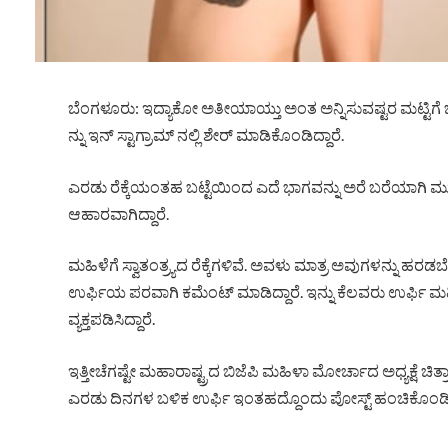
ಬೆಂಗಳೂರು: ಇದ್ಯಾಕೋ ಅತೀಯಾಯ್ತು ಅಂತ ಅನ್ನಿಸುವಷ್ಟರ ಮಟ್ಟಿಗೆ
ನ್ನು ಇನ್ ಸ್ಟಾಗ್ರಾಮ್ ನಲ್ಲಿ ಶೇರ್ ಮಾಡಿಕೊಂಡಿದ್ದಾರೆ.
ಎರಡು ರೆಕ್ಕೆಯಂತಹ ಬಟ್ಟೆಯಿಂದ ಎದೆ ಭಾಗವನ್ನು ಅರೆ ಬರೆಯಾಗಿ ಮುಚ್
ಆಹಾರವಾಗಿದ್ದಾರೆ.
ಮಹಿಳೆಗೆ ಸ್ವಾತಂತ್ರ್ಯದ ರೆಕ್ಕೆಗಳಿವೆ. ಅವಳು ಮಾತ್ರ ಅವುಗಳನ್ನು ಹ
ಉರ್ಫಿಯ ಪರವಾಗಿ ಕಮೆಂಟ್ ಮಾಡಿದ್ದಾರೆ. ಇನ್ನು ಕೆಲವರು ಉರ್ಫಿ ಮಹ
ವ್ಯಕ್ತಪಡಿಸಿದ್ದಾರೆ.
ಇತ್ತೀಚೆಗಷ್ಟೇ ಮಹಾರಾಷ್ಟ್ರದ ಬಿಜೆಪಿ ಮಹಿಳಾ ಮೋರ್ಚಾದ ಅಧ್ಯಕ್ಷೆ ಚಿತ
ಎರಡು ದಿನಗಳ ಬಳಿಕ ಉರ್ಫಿ ಇಂತಹದ್ದೊಂದು ಪೋಸ್ಟ್ ಹಂಚಿಕೊಂಡಿದ್