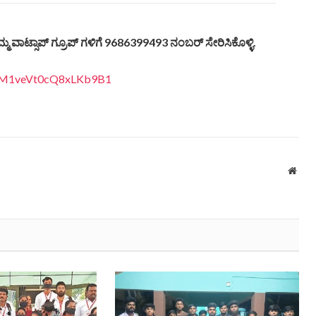
ಮ್ಮ
ವಾಟ್ಸಾಪ್
ಗ್ರೂಪ್
ಗಳಿಗೆ
9686399493
ನಂಬರ್
ಸೇರಿಸಿಕೊಳ್ಳಿ
.
LI3M1veVt0cQ8xLKb9B1
Webs