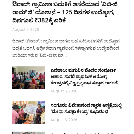
ಔರಾದ್: ಗ್ರಾಮೀಣ ಬದುಕಿಗೆ ಆಸರೆಯಾದ ‘ವಿಬಿ-ಜಿ
ರಾಮ್ ಜಿ’ ಯೋಜನೆ – 125 ದಿನಗಳ ಉದ್ಯೋಗ,
ದಿನಗೂಲಿ ₹382ಕ್ಕೆ ಏರಿಕೆ
August 6, 2026
ಔರಾದ್ (ಬೀದರ್): ಗ್ರಾಮೀಣ ಭಾಗದ ಬಡ ಕುಟುಂಬಗಳಿಗೆ ಉದ್ಯೋಗ
ಭದ್ರತೆ ಒದಗಿಸಿ ಆರ್ಥಿಕವಾಗಿ ಸ್ವಾವಲಂಬಿಗಳನ್ನಾಗಿಸುವ ಉದ್ದೇಶದಿಂದ
ಜಾರಿಯಾಗಿರುವ ‘ವಿಬಿ–ಜಿ ರಾಮ್…
ಎದೆಹಾಲು ಮಗುವಿನ ಮೊದಲ ಸಂಪೂರ್ಣ
ಆಹಾರ: ಸಾಗರೆ ಪ್ರಾಥಮಿಕ ಆರೋಗ್ಯ
ಕೇಂದ್ರದಲ್ಲಿ ವಿಶ್ವ ಸ್ತನ್ಯಪಾನ ಸಪ್ತಾಹ ಆಚರಣೆ
August 6, 2026
ಸರಗೂರು: ವಿವೇಕಾನಂದ ಸ್ಮಾರಕ ಆಸ್ಪತ್ರೆಯಲ್ಲಿ
‘ಮೇಧಾ ಸುರಕ್ಷಾ ಕೇಂದ್ರ’ ಶುಭಾರಂಭ
August 6, 2026