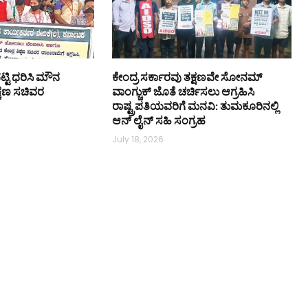
ಟ್ಟಿ ಧರಿಸಿ ಮೌನ
ಕೇಂದ್ರ ಸರ್ಕಾರವು ತಕ್ಷಣವೇ ಸೋನಮ್
ಿಕ್ಷಣ ಸಚಿವರ
ವಾಂಗ್ಚುಕ್ ಜೊತೆ ಚರ್ಚಿಸಲು ಆಗ್ರಹಿಸಿ
ರಾಷ್ಟ್ರಪತಿಯವರಿಗೆ ಮನವಿ: ತುಮಕೂರಿನಲ್ಲಿ
ಆನ್‌ ಲೈನ್ ಸಹಿ ಸಂಗ್ರಹ
July 18, 2026