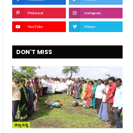
Pinterest
Instagram
YouTube
Vimeo
DON'T MISS
ite
ಜಿಲ್ಲಾ ಸುದ್ದಿ