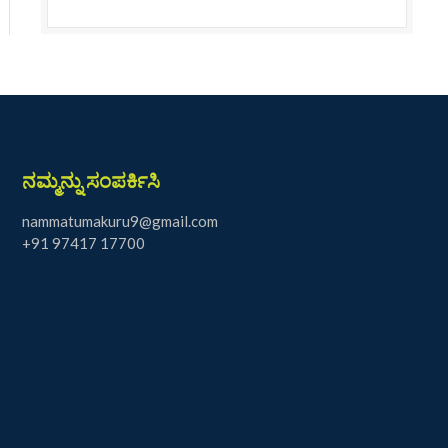
ನಮ್ಮನ್ನು ಸಂಪರ್ಕಿಸಿ
nammatumakuru9@gmail.com
+91 97417 17700