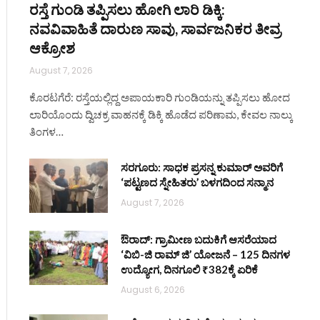
ರಸ್ತೆ ಗುಂಡಿ ತಪ್ಪಿಸಲು ಹೋಗಿ ಲಾರಿ ಡಿಕ್ಕಿ:
ನವವಿವಾಹಿತೆ ದಾರುಣ ಸಾವು, ಸಾರ್ವಜನಿಕರ ತೀವ್ರ
ಆಕ್ರೋಶ
August 7, 2026
ಕೊರಟಗೆರೆ: ರಸ್ತೆಯಲ್ಲಿದ್ದ ಅಪಾಯಕಾರಿ ಗುಂಡಿಯನ್ನು ತಪ್ಪಿಸಲು ಹೋದ
ಲಾರಿಯೊಂದು ದ್ವಿಚಕ್ರ ವಾಹನಕ್ಕೆ ಡಿಕ್ಕಿ ಹೊಡೆದ ಪರಿಣಾಮ, ಕೇವಲ ನಾಲ್ಕು
ತಿಂಗಳ…
ಸರಗೂರು: ಸಾಧಕ ಪ್ರಸನ್ನ ಕುಮಾರ್ ಅವರಿಗೆ
‘ಪಟ್ಟಣದ ಸ್ನೇಹಿತರು’ ಬಳಗದಿಂದ ಸನ್ಮಾನ
August 7, 2026
ಔರಾದ್: ಗ್ರಾಮೀಣ ಬದುಕಿಗೆ ಆಸರೆಯಾದ
‘ವಿಬಿ-ಜಿ ರಾಮ್ ಜಿ’ ಯೋಜನೆ – 125 ದಿನಗಳ
ಉದ್ಯೋಗ, ದಿನಗೂಲಿ ₹382ಕ್ಕೆ ಏರಿಕೆ
August 6, 2026