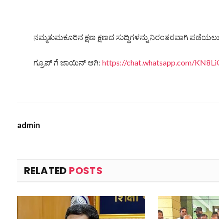
ನಮ್ಮತುಮಕೂರಿನ ಕ್ಷಣ ಕ್ಷಣದ ಸುದ್ದಿಗಳನ್ನು ನಿರಂತರವಾಗಿ ಪಡೆಯಲು ನ
ಗ್ರೂಪ್ ಗೆ ಜಾಯಿನ್ ಆಗಿ:
https://chat.whatsapp.com/KN
admin
RELATED
POSTS