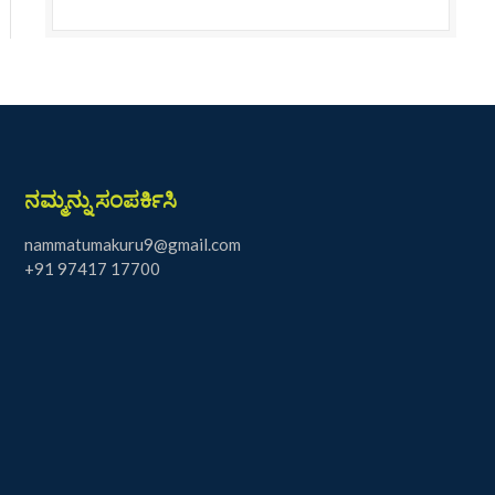
ನಮ್ಮನ್ನು ಸಂಪರ್ಕಿಸಿ
nammatumakuru9@gmail.com
+91 97417 17700