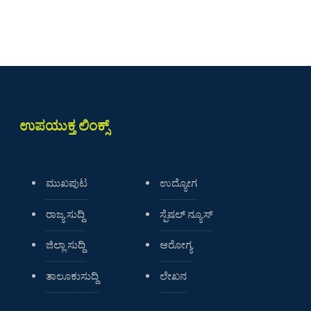
ಉಪಯುಕ್ತ ಲಿಂಕ್ಸ್
ಮುಖಪುಟ
ಉದ್ಯೋಗ
ರಾಜ್ಯ ಸುದ್ದಿ
ಸ್ಪೆಷಲ್ ನ್ಯೂಸ್
ಜಿಲ್ಲಾ ಸುದ್ದಿ
ಆರೋಗ್ಯ
ತಾಲೂಕುಸುದ್ದಿ
ಲೇಖನ