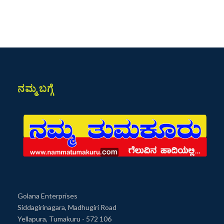
ನಮ್ಮ ಬಗ್ಗೆ
Golana Enterprises
Siddagirinagara, Madhugiri Road
Yellapura, Tumakuru - 572 106