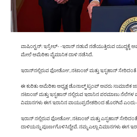
ವಾಷಿಂಗ್ಟನ್: ಇಸ್ರೇಲ್- -ಇರಾನ್ ನಡುವೆ ನಡೆಯುತ್ತಿರುವ ಯುದ್ಧಕ್ಕೆ ಅ
ಮೇಲೆ ಅಮೆರಿಕಾ ವೈಮಾನಿಕ ದಾಳಿ ನಡೆಸಿದೆ.
ಇರಾನ್‌ನಲ್ಲಿರುವ ಫೋರ್ಡೋ, ನಟಾಂಜ್ ಮತ್ತು ಇಸ್ಫಹಾನ್ ಸೇರಿದಂ
ಈ ಕುರಿತು ಅಮೆರಿಕಾ ಅಧ್ಯಕ್ಷ ಡೊನಾಲ್ಡ್ ಟ್ರಂಪ್ ಅವರು ಸಾಮಾಜಿಕ
ನಟಾಂಜ್ ಮತ್ತು ಇಸ್ಫಹಾನ್‌ ನಲ್ಲಿರುವ ಇರಾನಿನ ಪರಮಾಣು ನೆಲೆಗಳ ಮೇ
ವಿಮಾನಗಳು ಈಗ ಇರಾನಿನ ವಾಯುಪ್ರದೇಶದಿಂದ ಹೊರಗಿವೆ ಎಂದು ಟ್ರಂ
ಇರಾನ್‌ ನಲ್ಲಿರುವ ಫೋರ್ಡೋ, ನಟಾಂಜ್ ಮತ್ತು ಎಸ್ಫಹಾನ್ ಸೇರಿದ
ದಾಳಿಯನ್ನು ಪೂರ್ಣಗೊಳಿಸಿದ್ದೇವೆ. ನಮ್ಮ ಎಲ್ಲಾ ವಿಮಾನಗಳು ಈಗ ಇರಾ