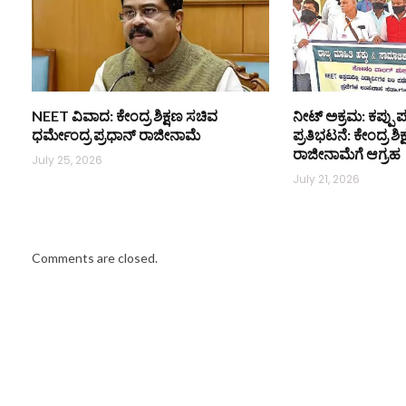
NEET ವಿವಾದ: ಕೇಂದ್ರ ಶಿಕ್ಷಣ ಸಚಿವ
ನೀಟ್ ಅಕ್ರಮ: ಕಪ್ಪು ಪ
ಧರ್ಮೇಂದ್ರ ಪ್ರಧಾನ್ ರಾಜೀನಾಮೆ
ಪ್ರತಿಭಟನೆ: ಕೇಂದ್ರ ಶ
ರಾಜೀನಾಮೆಗೆ ಆಗ್ರಹ
July 25, 2026
July 21, 2026
Comments are closed.