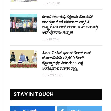
July 21, 2026
ಕೇಂದ್ರ ಸರ್ಕಾರವು ತಕ್ಷಣವೇ ಸೋನಮ್
ವಾಂಗ್ಚುಕ್ ಜೊತೆ ಚರ್ಚಿಸಲು ಆಗ್ರಹಿಸಿ
ರಾಷ್ಟ್ರಪತಿಯವರಿಗೆ ಮನವಿ: ತುಮಕೂರಿನಲ್ಲಿ
ಆನ್‌ ಲೈನ್ ಸಹಿ ಸಂಗ್ರಹ
July 18, 2026
ಪಿಎಂ–ವಿಕಸಿತ್ ಭಾರತ್ ರೋಜ್‌ ಗಾರ್
ಯೋಜನೆಯಡಿ ₹2,400 ಕೋಟಿ
ಪ್ರೋತ್ಸಾಹಧನ ವಿತರಣೆ: 15 ಲಕ್ಷ
ಉದ್ಯೋಗಾವಕಾಶಗಳ ಸೃಷ್ಟಿ
June 20, 2026
STAY IN TOUCH
Facebook
Twitter