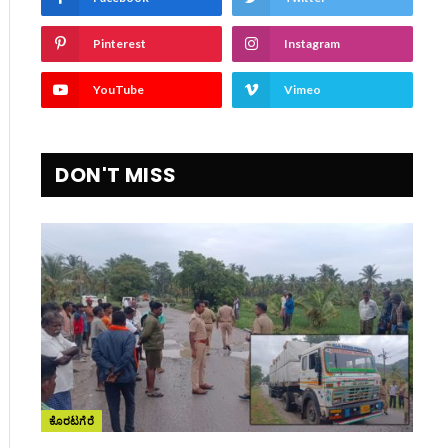
Pinterest
Instagram
YouTube
Vimeo
DON'T MISS
ite
ಕೊರಟಗೆರೆ