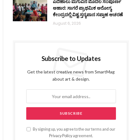
ಎದೆಹಾಲು ಮಗುವಿನ ಮೊದಲ ಸಂಪೂರ್ಣ
ಆಹಾರ: ಸಾಗರೆ ಪ್ರಾಥಮಿಕ ಆರೋಗ್ಯ
ಕೇಂದ್ರದಲ್ಲಿ ವಿಶ್ವ ಸ್ತನ್ಯಪಾನ ಸಪ್ತಾಹ ಆಚರಣೆ
August 6, 2026
Subscribe to Updates
Get the latest creative news from SmartMag
about art & design.
By signing up, you agree to the our terms and our
Privacy Policy
agreement.