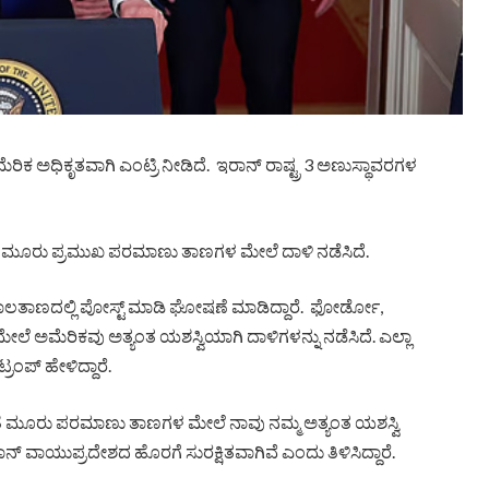
ಮೆರಿಕ ಅಧಿಕೃತವಾಗಿ ಎಂಟ್ರಿ ನೀಡಿದೆ. ಇರಾನ್ ರಾಷ್ಟ್ರ 3 ಅಣುಸ್ಥಾವರಗಳ
ತೆ ಮೂರು ಪ್ರಮುಖ ಪರಮಾಣು ತಾಣಗಳ ಮೇಲೆ ದಾಳಿ ನಡೆಸಿದೆ.
 ಜಾಲತಾಣದಲ್ಲಿ ಪೋಸ್ಟ್ ಮಾಡಿ ಘೋಷಣೆ ಮಾಡಿದ್ದಾರೆ. ಫೋರ್ಡೋ,
ಲೆ ಅಮೆರಿಕವು ಅತ್ಯಂತ ಯಶಸ್ವಿಯಾಗಿ ದಾಳಿಗಳನ್ನು ನಡೆಸಿದೆ. ಎಲ್ಲಾ
ಪ್ ಹೇಳಿದ್ದಾರೆ.
ಂತೆ ಮೂರು ಪರಮಾಣು ತಾಣಗಳ ಮೇಲೆ ನಾವು ನಮ್ಮ ಅತ್ಯಂತ ಯಶಸ್ವಿ
ನ್ ವಾಯುಪ್ರದೇಶದ ಹೊರಗೆ ಸುರಕ್ಷಿತವಾಗಿವೆ ಎಂದು ತಿಳಿಸಿದ್ದಾರೆ.