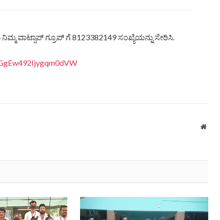
ಿಮ್ಮ ವಾಟ್ಸಾಪ್ ಗ್ರೂಪ್ ಗೆ 8123382149 ಸಂಖ್ಯೆಯನ್ನು ಸೇರಿಸಿ.
8LiGgEw492Ijygqm0dVW
Webs