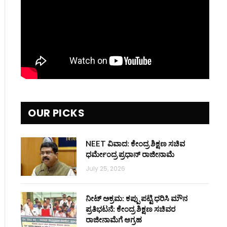
OUR PICKS
NEET ವಿವಾದ: ಕೇಂದ್ರ ಶಿಕ್ಷಣ ಸಚಿವ
ಧರ್ಮೇಂದ್ರ ಪ್ರಧಾನ್ ರಾಜೀನಾಮೆ
July 25, 2026
ನೀಟ್ ಅಕ್ರಮ: ಕಪ್ಪು ಪಟ್ಟಿ ಧರಿಸಿ ಮೌನ
ಪ್ರತಿಭಟನೆ: ಕೇಂದ್ರ ಶಿಕ್ಷಣ ಸಚಿವರ
ರಾಜೀನಾಮೆಗೆ ಆಗ್ರಹ