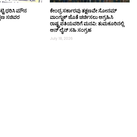
ಟ್ಟಿ ಧರಿಸಿ ಮೌನ
ಕೇಂದ್ರ ಸರ್ಕಾರವು ತಕ್ಷಣವೇ ಸೋನಮ್
ಿಕ್ಷಣ ಸಚಿವರ
ವಾಂಗ್ಚುಕ್ ಜೊತೆ ಚರ್ಚಿಸಲು ಆಗ್ರಹಿಸಿ
ರಾಷ್ಟ್ರಪತಿಯವರಿಗೆ ಮನವಿ: ತುಮಕೂರಿನಲ್ಲಿ
ಆನ್‌ ಲೈನ್ ಸಹಿ ಸಂಗ್ರಹ
July 18, 2026