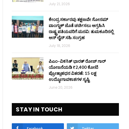
July 21, 2026
ಕೇಂದ್ರ ಸರ್ಕಾರವು ತಕ್ಷಣವೇ ಸೋನಮ್
ವಾಂಗ್ಚುಕ್ ಜೊತೆ ಚರ್ಚಿಸಲು ಆಗ್ರಹಿಸಿ
ರಾಷ್ಟ್ರಪತಿಯವರಿಗೆ ಮನವಿ: ತುಮಕೂರಿನಲ್ಲಿ
ಆನ್‌ ಲೈನ್ ಸಹಿ ಸಂಗ್ರಹ
July 18, 2026
ಪಿಎಂ–ವಿಕಸಿತ್ ಭಾರತ್ ರೋಜ್‌ ಗಾರ್
ಯೋಜನೆಯಡಿ ₹2,400 ಕೋಟಿ
ಪ್ರೋತ್ಸಾಹಧನ ವಿತರಣೆ: 15 ಲಕ್ಷ
ಉದ್ಯೋಗಾವಕಾಶಗಳ ಸೃಷ್ಟಿ
June 20, 2026
STAY IN TOUCH
Facebook
Twitter