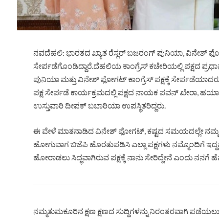
ನವದೆಹಲಿ: ಭಾರತದ ಖ್ಯಾತ ರೆಸ್ಲರ್ ಬಜರಂಗ್ ಪುನಿಯಾ, ವಿನೇಶ್ ಫೋಗ
ಸೇರ್ಪಡೆಗೊಂಡಿದ್ದಾರೆ.ದೆಹಲಿಯ ಕಾಂಗ್ರೆಸ್ ಕಚೇರಿಯಲ್ಲಿ ಪಕ್ಷದ ಪ್ರಧ
ಪುನಿಯಾ ಮತ್ತು ವಿನೇಶ್ ಫೋಗಟ್ ಕಾಂಗ್ರೆಸ್ ಪಕ್ಷಕ್ಕೆ ಸೇರ್ಪಡೆಯಾದರ
ಪಕ್ಷ ಸೇರ್ಪಡೆ ಕಾರ್ಯಕ್ರಮದಲ್ಲಿ ಪಕ್ಷದ ನಾಯಕ ಪವನ್ ಖೇರಾ, ಹರ್
ಉಸ್ತುವಾರಿ ದೀಪಕ್ ಬಬಾರಿಯಾ ಉಪಸ್ಥಿತರಿದ್ದರು.
ಈ ವೇಳೆ ಮಾತನಾಡಿದ ವಿನೇಶ್ ಫೋಗಟ್, ಕಷ್ಟದ ಸಮಯದಲ್ಲೇ ನಮ್ಮವರು
ಹೋಗುವಾಗ ಬಿಜೆಪಿ ಹೊರತುಪಡಿಸಿ ಎಲ್ಲಾ ಪಕ್ಷಗಳು ನಮ್ಮೊಂದಿಗೆ ಇದ್ದ
ಹೋರಾಡಲು ಸಿದ್ಧವಾಗಿರುವ ಪಕ್ಷಕ್ಕೆ ನಾನು ಸೇರಿದ್ದೇನೆ ಎಂದು ನನಗೆ ಹ
ನಮ್ಮತುಮಕೂರಿನ ಕ್ಷಣ ಕ್ಷಣದ ಸುದ್ದಿಗಳನ್ನು ನಿರಂತರವಾಗಿ ಪಡೆಯಲು ನ