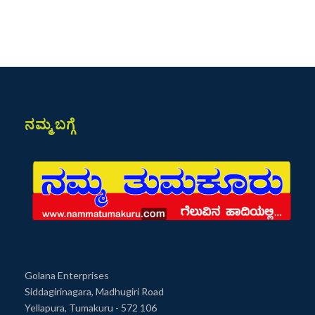
ನಮ್ಮ ಬಗ್ಗೆ
Golana Enterprises
Siddagirinagara, Madhugiri Road
Yellapura, Tumakuru - 572 106