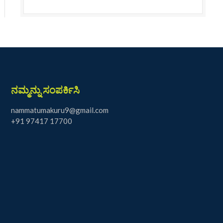
ನಮ್ಮನ್ನು ಸಂಪರ್ಕಿಸಿ
nammatumakuru9@gmail.com
+91 97417 17700