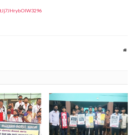
vItJj7JHrybOIW3296
Webs