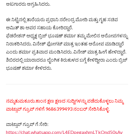
ಆಟಗಾರರು ಆಗ್ರಹಿಸಿದರು.
ಈ ನಿಟ್ಟಿನಲ್ಲಿ ತಾರೆಯರು ಪ್ರಧಾನಿ ನರೇಂದ್ರ ಮೋದಿ ಮತ್ತು ಗೃಹ ಸಚಿವ
ಅಮಿತ್ ಶಾ ಅವರ ಸಹಾಯ ಕೋರಿದ್ದಾರೆ.
ಫೆಡರೇಶನ್ ಅಧ್ಯಕ್ಷ ಬ್ರಿಜ್ ಭೂಷಣ್ ಶರ್ಮಾ ತಮ್ಮ ಮೇಲಿನ ಆರೋಪಗಳನ್ನು
ನಿರಾಕರಿಸಿದರು. ವಿನೇಶ್ ಫೋಗಟ್ ಮಾತ್ರ ಇಂತಹ ಆರೋಪ ಮಾಡಿದ್ದಾರೆ
ಎಂದು ಶರ್ಮಾ ಪ್ರತಿವಾದ ಮಂಡಿಸಿದರು. ವಿನೇಶ್ ಮಾತ್ರ ಹೀಗೆ ಹೇಳಿದ್ದಾರೆ.
ಶಿಬಿರದಲ್ಲಿ ಯಾರಾದರೂ ಲೈಂಗಿಕ ಕಿರುಕುಳದ ಬಗ್ಗೆ ಕೇಳಿದ್ದೀರಾ ಎಂದು ಬ್ರಿಜ್
ಭೂಷಣ್ ಶರ್ಮಾ ಕೇಳಿದರು.
ನಮ್ಮತುಮಕೂರು.ಕಾಂನ ಕ್ಷಣ ಕ್ಷಣದ ಸುದ್ದಿಗಳನ್ನು ಪಡೆದುಕೊಳ್ಳಲು ನಿಮ್ಮ
ವಾಟ್ಸಾಪ್ ಗ್ರೂಪ್ ಗಳಿಗೆ 9686399493 ನಂಬರ್ ಸೇರಿಸಿಕೊಳ್ಳಿ.
ವಾಟ್ಸಾಪ್ ಗ್ರೂಪ್ ಗೆ ಸೇರಿ:
https://chat.whatsapp.com/L4EDpegaxhmLTkOnd50sAy