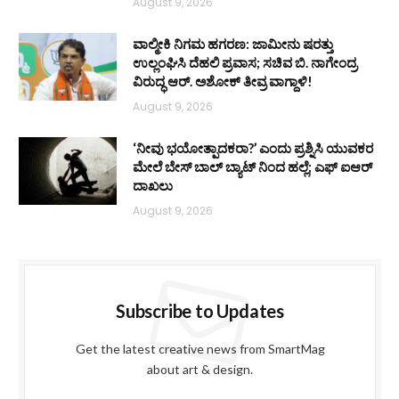
August 9, 2026
ವಾಲ್ಮೀಕಿ ನಿಗಮ ಹಗರಣ: ಜಾಮೀನು ಷರತ್ತು
ಉಲ್ಲಂಘಿಸಿ ದೆಹಲಿ ಪ್ರವಾಸ; ಸಚಿವ ಬಿ. ನಾಗೇಂದ್ರ
ವಿರುದ್ಧ ಆರ್. ಅಶೋಕ್ ತೀವ್ರ ವಾಗ್ದಾಳಿ!
August 9, 2026
‘ನೀವು ಭಯೋತ್ಪಾದಕರಾ?’ ಎಂದು ಪ್ರಶ್ನಿಸಿ ಯುವಕರ
ಮೇಲೆ ಬೇಸ್‌ ಬಾಲ್ ಬ್ಯಾಟ್‌ ನಿಂದ ಹಲ್ಲೆ; ಎಫ್‌ ಐಆರ್
ದಾಖಲು
August 9, 2026
Subscribe to Updates
Get the latest creative news from SmartMag
about art & design.