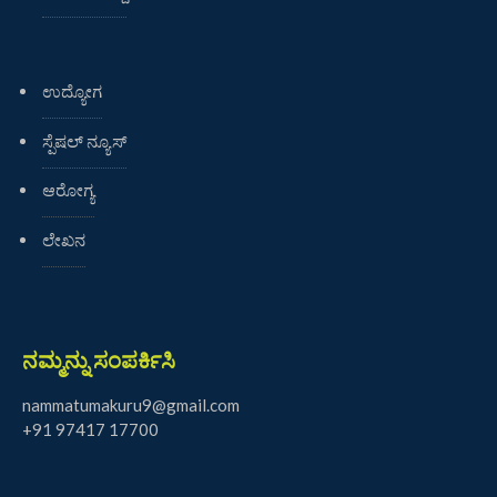
ಉದ್ಯೋಗ
ಸ್ಪೆಷಲ್ ನ್ಯೂಸ್
ಆರೋಗ್ಯ
ಲೇಖನ
ನಮ್ಮನ್ನು ಸಂಪರ್ಕಿಸಿ
nammatumakuru9@gmail.com
+91 97417 17700