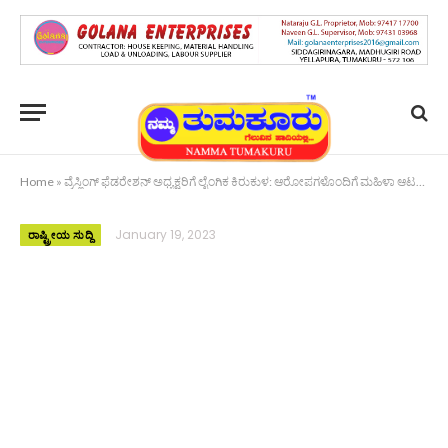
Home
»
ವ್ರೆಸ್ಲಿಂಗ್ ಫೆಡರೇಶನ್ ಅಧ್ಯಕ್ಷರಿಗೆ ಲೈಂಗಿಕ ಕಿರುಕುಳ: ಆರೋಪಗಳೊಂದಿಗೆ ಮಹಿಳಾ ಆಟಗಾರರು
January 19, 2023
ರಾಷ್ಟ್ರೀಯ ಸುದ್ದಿ