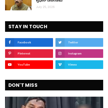
July 25, 2026
STAY IN TOUCH
Facebook
Twitter
Pinterest
Instagram
YouTube
Vimeo
DON'T MISS