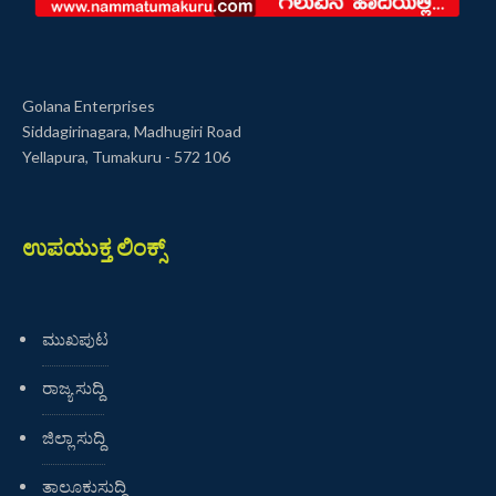
Golana Enterprises
Siddagirinagara, Madhugiri Road
Yellapura, Tumakuru - 572 106
ಉಪಯುಕ್ತ ಲಿಂಕ್ಸ್
ಮುಖಪುಟ
ರಾಜ್ಯ ಸುದ್ದಿ
ಜಿಲ್ಲಾ ಸುದ್ದಿ
ತಾಲೂಕುಸುದ್ದಿ