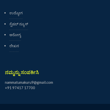
ಉದ್ಯೋಗ
ಸ್ಪೆಷಲ್ ನ್ಯೂಸ್
ಆರೋಗ್ಯ
ಲೇಖನ
ನಮ್ಮನ್ನು ಸಂಪರ್ಕಿಸಿ
nammatumakuru9@gmail.com
+91 97417 17700