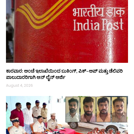
ಕಾರವಾರ: ಅಂಚೆ ಇಲಾಖೆಯಿಂದ ಬುಕಿಂಗ್, ಪಿಕ್–ಅಪ್ ಮತ್ತು ಡೆಲಿವರಿ
ಪಾಲುದಾರರಿಗಾಗಿ ಆನ್‌ ಲೈನ್ ಅರ್ಜಿ
August 4, 2026