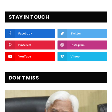
STAY IN TOUCH
Facebook
Twitter
Pinterest
Instagram
YouTube
Vimeo
DON'T MISS