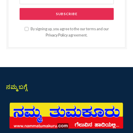
By signing up, you agree to the our terms and our
Privacy Policy
agreement.
ನಮ್ಮ ಬಗ್ಗೆ