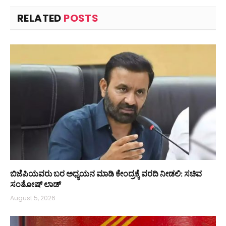
RELATED
POSTS
ಬಿಜೆಪಿಯವರು ಬರ ಅಧ್ಯಯನ ಮಾಡಿ ಕೇಂದ್ರಕ್ಕೆ ವರದಿ ನೀಡಲಿ: ಸಚಿವ
ಸಂತೋಷ್ ಲಾಡ್
August 5, 2026