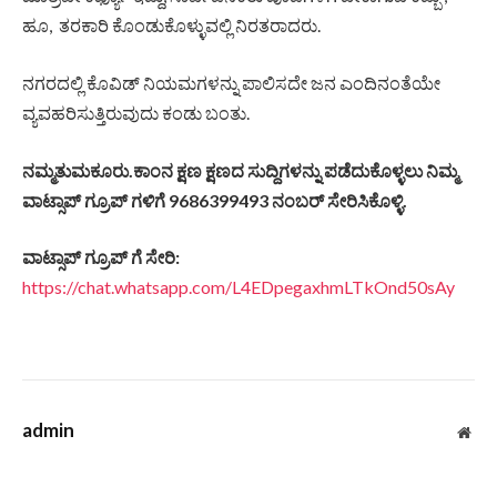
ಹೂ, ತರಕಾರಿ ಕೊಂಡುಕೊಳ್ಳುವಲ್ಲಿ ನಿರತರಾದರು.
ನಗರದಲ್ಲಿ ಕೊವಿಡ್ ನಿಯಮಗಳನ್ನು ಪಾಲಿಸದೇ ಜನ ಎಂದಿನಂತೆಯೇ
ವ್ಯವಹರಿಸುತ್ತಿರುವುದು ಕಂಡು ಬಂತು.
ನಮ್ಮತುಮಕೂರು.ಕಾಂನ ಕ್ಷಣ ಕ್ಷಣದ ಸುದ್ದಿಗಳನ್ನು ಪಡೆದುಕೊಳ್ಳಲು ನಿಮ್ಮ
ವಾಟ್ಸಾಪ್ ಗ್ರೂಪ್ ಗಳಿಗೆ 9686399493 ನಂಬರ್ ಸೇರಿಸಿಕೊಳ್ಳಿ.
ವಾಟ್ಸಾಪ್ ಗ್ರೂಪ್ ಗೆ ಸೇರಿ:
https://chat.whatsapp.com/L4EDpegaxhmLTkOnd50sAy
admin
Web