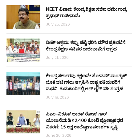
NEET ವಿವಾದ: ಕೇಂದ್ರ ಶಿಕ್ಷಣ ಸಚಿವ ಧರ್ಮೇಂದ್ರ
ಪ್ರಧಾನ್ ರಾಜೀನಾಮೆ
July 25, 2026
ನೀಟ್ ಅಕ್ರಮ: ಕಪ್ಪು ಪಟ್ಟಿ ಧರಿಸಿ ಮೌನ ಪ್ರತಿಭಟನೆ:
ಕೇಂದ್ರ ಶಿಕ್ಷಣ ಸಚಿವರ ರಾಜೀನಾಮೆಗೆ ಆಗ್ರಹ
July 21, 2026
ಕೇಂದ್ರ ಸರ್ಕಾರವು ತಕ್ಷಣವೇ ಸೋನಮ್ ವಾಂಗ್ಚುಕ್
ಜೊತೆ ಚರ್ಚಿಸಲು ಆಗ್ರಹಿಸಿ ರಾಷ್ಟ್ರಪತಿಯವರಿಗೆ
ಮನವಿ: ತುಮಕೂರಿನಲ್ಲಿ ಆನ್‌ ಲೈನ್ ಸಹಿ ಸಂಗ್ರಹ
July 18, 2026
ಪಿಎಂ–ವಿಕಸಿತ್ ಭಾರತ್ ರೋಜ್‌ ಗಾರ್
ಯೋಜನೆಯಡಿ ₹2,400 ಕೋಟಿ ಪ್ರೋತ್ಸಾಹಧನ
ವಿತರಣೆ: 15 ಲಕ್ಷ ಉದ್ಯೋಗಾವಕಾಶಗಳ ಸೃಷ್ಟಿ
June 20, 2026