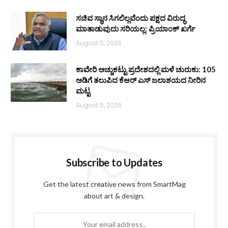
ಸಚಿವ ಸ್ಥಾನ ಸಿಗಲಿಲ್ಲವೆಂದು ಪಕ್ಷದ ವಿರುದ್ಧ
ಮಾತಾಡುವುದು ಸರಿಯಲ್ಲ: ಪ್ರಿಯಾಂಕ್ ಖರ್ಗೆ
August 5, 2026
ಕಾವೇರಿ ಅಚ್ಚುಕಟ್ಟು ಪ್ರದೇಶದಲ್ಲಿ ಮಳೆ ಚುರುಕು: 105
ಅಡಿಗೆ ತಲುಪಿದ ಕೆಆರ್ ಎಸ್ ಜಲಾಶಯದ ನೀರಿನ
ಮಟ್ಟ
August 5, 2026
Subscribe to Updates
Get the latest creative news from SmartMag
about art & design.