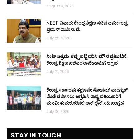
August 8, 2026
NEET ವಿವಾದ: ಕೇಂದ್ರ ಶಿಕ್ಷಣ ಸಚಿವ ಧರ್ಮೇಂದ್ರ
ಪ್ರಧಾನ್ ರಾಜೀನಾಮೆ
July 25, 2026
ನೀಟ್ ಅಕ್ರಮ: ಕಪ್ಪು ಪಟ್ಟಿ ಧರಿಸಿ ಮೌನ ಪ್ರತಿಭಟನೆ:
ಕೇಂದ್ರ ಶಿಕ್ಷಣ ಸಚಿವರ ರಾಜೀನಾಮೆಗೆ ಆಗ್ರಹ
July 21, 2026
ಕೇಂದ್ರ ಸರ್ಕಾರವು ತಕ್ಷಣವೇ ಸೋನಮ್ ವಾಂಗ್ಚುಕ್
ಜೊತೆ ಚರ್ಚಿಸಲು ಆಗ್ರಹಿಸಿ ರಾಷ್ಟ್ರಪತಿಯವರಿಗೆ
ಮನವಿ: ತುಮಕೂರಿನಲ್ಲಿ ಆನ್‌ ಲೈನ್ ಸಹಿ ಸಂಗ್ರಹ
July 18, 2026
STAY IN TOUCH