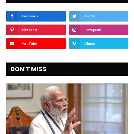
Facebook
Twitter
Pinterest
Instagram
YouTube
Vimeo
DON'T MISS