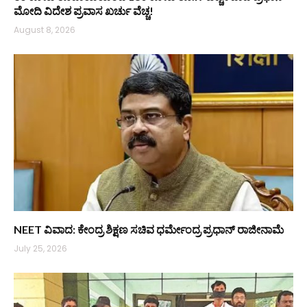
ಮೋದಿ ವಿದೇಶ ಪ್ರವಾಸ ಖರ್ಚು ವೆಚ್ಚ!
August 8, 2026
NEET ವಿವಾದ: ಕೇಂದ್ರ ಶಿಕ್ಷಣ ಸಚಿವ ಧರ್ಮೇಂದ್ರ ಪ್ರಧಾನ್ ರಾಜೀನಾಮೆ
July 25, 2026