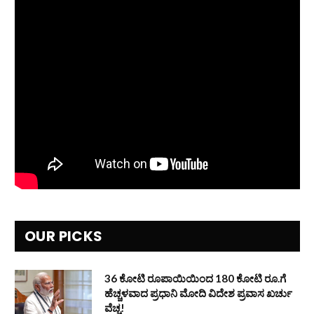
OUR PICKS
36 ಕೋಟಿ ರೂಪಾಯಿಯಿಂದ 180 ಕೋಟಿ ರೂ.ಗೆ
ಹೆಚ್ಚಳವಾದ ಪ್ರಧಾನಿ ಮೋದಿ ವಿದೇಶ ಪ್ರವಾಸ ಖರ್ಚು
ವೆಚ್ಚ!