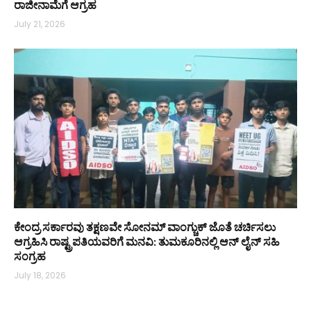
ರಾಜೀನಾಮೆಗೆ ಆಗ್ರಹ
July 21, 2026
ಕೇಂದ್ರ ಸರ್ಕಾರವು ತಕ್ಷಣವೇ ಸೋನಮ್ ವಾಂಗ್ಚುಕ್ ಜೊತೆ ಚರ್ಚಿಸಲು
ಆಗ್ರಹಿಸಿ ರಾಷ್ಟ್ರಪತಿಯವರಿಗೆ ಮನವಿ: ತುಮಕೂರಿನಲ್ಲಿ ಆನ್‌ ಲೈನ್ ಸಹಿ
ಸಂಗ್ರಹ
July 18, 2026