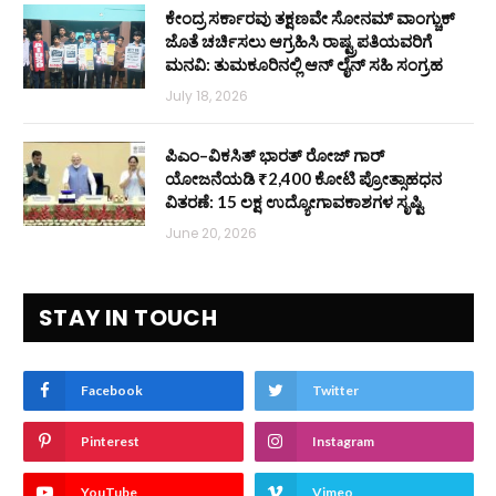
ಕೇಂದ್ರ ಸರ್ಕಾರವು ತಕ್ಷಣವೇ ಸೋನಮ್ ವಾಂಗ್ಚುಕ್
ಜೊತೆ ಚರ್ಚಿಸಲು ಆಗ್ರಹಿಸಿ ರಾಷ್ಟ್ರಪತಿಯವರಿಗೆ
ಮನವಿ: ತುಮಕೂರಿನಲ್ಲಿ ಆನ್‌ ಲೈನ್ ಸಹಿ ಸಂಗ್ರಹ
July 18, 2026
ಪಿಎಂ–ವಿಕಸಿತ್ ಭಾರತ್ ರೋಜ್‌ ಗಾರ್
ಯೋಜನೆಯಡಿ ₹2,400 ಕೋಟಿ ಪ್ರೋತ್ಸಾಹಧನ
ವಿತರಣೆ: 15 ಲಕ್ಷ ಉದ್ಯೋಗಾವಕಾಶಗಳ ಸೃಷ್ಟಿ
June 20, 2026
STAY IN TOUCH
Facebook
Twitter
Pinterest
Instagram
YouTube
Vimeo