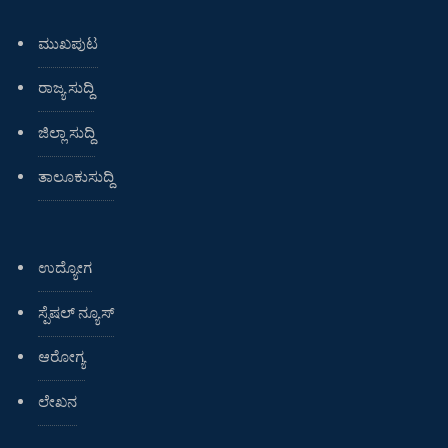
ಮುಖಪುಟ
ರಾಜ್ಯ ಸುದ್ದಿ
ಜಿಲ್ಲಾ ಸುದ್ದಿ
ತಾಲೂಕುಸುದ್ದಿ
ಉದ್ಯೋಗ
ಸ್ಪೆಷಲ್ ನ್ಯೂಸ್
ಆರೋಗ್ಯ
ಲೇಖನ