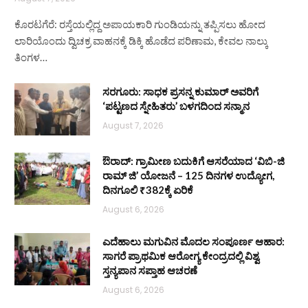
ಕೊರಟಗೆರೆ: ರಸ್ತೆಯಲ್ಲಿದ್ದ ಅಪಾಯಕಾರಿ ಗುಂಡಿಯನ್ನು ತಪ್ಪಿಸಲು ಹೋದ
ಲಾರಿಯೊಂದು ದ್ವಿಚಕ್ರ ವಾಹನಕ್ಕೆ ಡಿಕ್ಕಿ ಹೊಡೆದ ಪರಿಣಾಮ, ಕೇವಲ ನಾಲ್ಕು
ತಿಂಗಳ…
ಸರಗೂರು: ಸಾಧಕ ಪ್ರಸನ್ನ ಕುಮಾರ್ ಅವರಿಗೆ
‘ಪಟ್ಟಣದ ಸ್ನೇಹಿತರು’ ಬಳಗದಿಂದ ಸನ್ಮಾನ
August 7, 2026
ಔರಾದ್: ಗ್ರಾಮೀಣ ಬದುಕಿಗೆ ಆಸರೆಯಾದ ‘ವಿಬಿ-ಜಿ
ರಾಮ್ ಜಿ’ ಯೋಜನೆ – 125 ದಿನಗಳ ಉದ್ಯೋಗ,
ದಿನಗೂಲಿ ₹382ಕ್ಕೆ ಏರಿಕೆ
August 6, 2026
ಎದೆಹಾಲು ಮಗುವಿನ ಮೊದಲ ಸಂಪೂರ್ಣ ಆಹಾರ:
ಸಾಗರೆ ಪ್ರಾಥಮಿಕ ಆರೋಗ್ಯ ಕೇಂದ್ರದಲ್ಲಿ ವಿಶ್ವ
ಸ್ತನ್ಯಪಾನ ಸಪ್ತಾಹ ಆಚರಣೆ
August 6, 2026