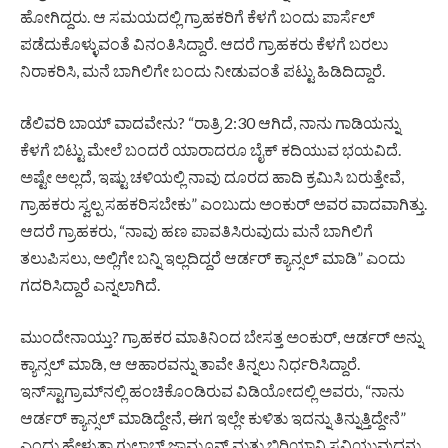
ಹೋಗಿದ್ದರು. ಆ ಸಮಯದಲ್ಲಿ ಗ್ರಾಹಕರಿಗೆ ಕೆಳಗೆ ಬಂದು ಪಾರ್ಸೆಲ್
ಪಡೆದುಕೊಳ್ಳುವಂತೆ ವಿನಂತಿಸಿದ್ದಾರೆ. ಆದರೆ ಗ್ರಾಹಕರು ಕೆಳಗೆ ಬರಲು
ನಿರಾಕರಿಸಿ, ಮನೆ ಬಾಗಿಲಿಗೇ ಬಂದು ನೀಡುವಂತೆ ಪಟ್ಟು ಹಿಡಿದಿದ್ದಾರೆ.
ಡೆಲಿವರಿ ಬಾಯ್ ವಾದವೇನು? “ರಾತ್ರಿ 2:30 ಆಗಿದೆ, ನಾನು ಗಾಡಿಯನ್ನು
ಕೆಳಗೆ ಬಿಟ್ಟು ಮೇಲೆ ಬಂದರೆ ಯಾರಾದರೂ ಬೈಕ್ ಕದಿಯುವ ಭಯವಿದೆ.
ಅಷ್ಟೇ ಅಲ್ಲದೆ, ಇಷ್ಟು ಚಳಿಯಲ್ಲಿ ನಾವು ದೂರದ ಹಾದಿ ಕ್ರಮಿಸಿ ಬರುತ್ತೇವೆ,
ಗ್ರಾಹಕರು ಸ್ವಲ್ಪ ಸಹಕರಿಸಬೇಕು” ಎಂಬುದು ಅಂಕುರ್ ಅವರ ವಾದವಾಗಿತ್ತು.
ಆದರೆ ಗ್ರಾಹಕರು, “ನಾವು ಹಣ ಪಾವತಿಸಿರುವುದು ಮನೆ ಬಾಗಿಲಿಗೆ
ತಲುಪಿಸಲು, ಅಲ್ಲಿಗೇ ಬನ್ನಿ ಇಲ್ಲದಿದ್ದರೆ ಆರ್ಡರ್ ಕ್ಯಾನ್ಸಲ್ ಮಾಡಿ” ಎಂದು
ಗದರಿಸಿದ್ದಾರೆ ಎನ್ನಲಾಗಿದೆ.
ಮುಂದೇನಾಯ್ತು? ಗ್ರಾಹಕರ ಮಾತಿನಿಂದ ಬೇಸತ್ತ ಅಂಕುರ್, ಆರ್ಡರ್ ಅನ್ನು
ಕ್ಯಾನ್ಸಲ್ ಮಾಡಿ, ಆ ಆಹಾರವನ್ನು ತಾವೇ ತಿನ್ನಲು ನಿರ್ಧರಿಸಿದ್ದಾರೆ.
ಇನ್‌ಸ್ಟಾಗ್ರಾಮ್‌ನಲ್ಲಿ ಹಂಚಿಕೊಂಡಿರುವ ವಿಡಿಯೋದಲ್ಲಿ ಅವರು, “ನಾನು
ಆರ್ಡರ್ ಕ್ಯಾನ್ಸಲ್ ಮಾಡಿದ್ದೇನೆ, ಈಗ ಇಲ್ಲೇ ಕುಳಿತು ಇದನ್ನು ತಿನ್ನುತ್ತಿದ್ದೇನೆ”
ಎಂದು ಹೇಳುತ್ತಾ ಗುಲಾಬ್ ಜಾಮೂನ್ ಮತ್ತು ಬಿರಿಯಾನಿ ಸವಿಯುವುದನ್ನು