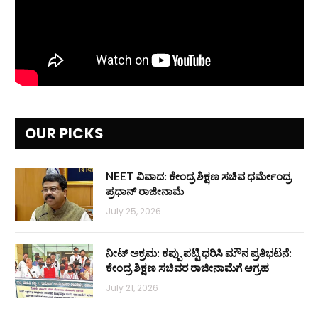
OUR PICKS
NEET ವಿವಾದ: ಕೇಂದ್ರ ಶಿಕ್ಷಣ ಸಚಿವ ಧರ್ಮೇಂದ್ರ
ಪ್ರಧಾನ್ ರಾಜೀನಾಮೆ
July 25, 2026
ನೀಟ್ ಅಕ್ರಮ: ಕಪ್ಪು ಪಟ್ಟಿ ಧರಿಸಿ ಮೌನ ಪ್ರತಿಭಟನೆ:
ಕೇಂದ್ರ ಶಿಕ್ಷಣ ಸಚಿವರ ರಾಜೀನಾಮೆಗೆ ಆಗ್ರಹ
July 21, 2026