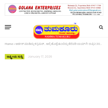
Home
»
ಆರ್ಡರ್ ಮಾಡಿದ್ದು ಕಸ್ಟಮರ್.. ಆದ್ರೆ ಹೊಟ್ಟೆ ತುಂಬಿದ್ದು ಡೆಲಿವರಿ ಬಾಯ್ ಗೆ! ರಾತ್ರಿ 2:30ಕ್ಕೆ ನಡೆದ ‘ಬಿರಿಯಾನಿ’ ಪುರಾಣ
January 17, 2026
ರಾಷ್ಟ್ರೀಯ ಸುದ್ದಿ