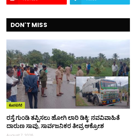
DON'T MISS
ಕೊರಟಗೆರೆ
ರಸ್ತೆ ಗುಂಡಿ ತಪ್ಪಿಸಲು ಹೋಗಿ ಲಾರಿ ಡಿಕ್ಕಿ: ನವವಿವಾಹಿತೆ
ದಾರುಣ ಸಾವು, ಸಾರ್ವಜನಿಕರ ತೀವ್ರ ಆಕ್ರೋಶ
August 7, 2026