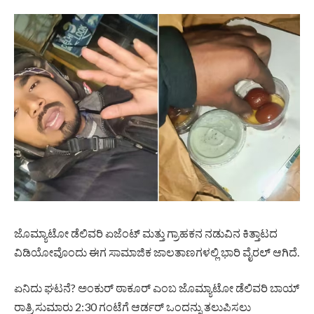
ಜೊಮ್ಯಾಟೋ ಡೆಲಿವರಿ ಏಜೆಂಟ್ ಮತ್ತು ಗ್ರಾಹಕನ ನಡುವಿನ ಕಿತ್ತಾಟದ
ವಿಡಿಯೋವೊಂದು ಈಗ ಸಾಮಾಜಿಕ ಜಾಲತಾಣಗಳಲ್ಲಿ ಭಾರಿ ವೈರಲ್ ಆಗಿದೆ.
ಏನಿದು ಘಟನೆ? ಅಂಕುರ್ ಠಾಕೂರ್ ಎಂಬ ಜೊಮ್ಯಾಟೋ ಡೆಲಿವರಿ ಬಾಯ್
ರಾತ್ರಿ ಸುಮಾರು 2:30 ಗಂಟೆಗೆ ಆರ್ಡರ್ ಒಂದನ್ನು ತಲುಪಿಸಲು