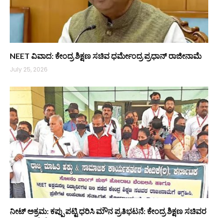
NEET ವಿವಾದ: ಕೇಂದ್ರ ಶಿಕ್ಷಣ ಸಚಿವ ಧರ್ಮೇಂದ್ರ ಪ್ರಧಾನ್ ರಾಜೀನಾಮೆ
July 25, 2026
ನೀಟ್ ಅಕ್ರಮ: ಕಪ್ಪು ಪಟ್ಟಿ ಧರಿಸಿ ಮೌನ ಪ್ರತಿಭಟನೆ: ಕೇಂದ್ರ ಶಿಕ್ಷಣ ಸಚಿವರ