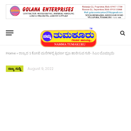
Home
»
ರಾಜ್ಯದ 1 ಕೋಟಿ ಮನೆಗಳಲ್ಲಿ ತ್ರಿವರ್ಣ ಧ್ವಜ ಹಾರಿಸುವ ಗುರಿ- ಸಿಎಂ ಬೊಮ್ಮಾಯಿ
August 9, 2022
ರಾಜ್ಯ ಸುದ್ದಿ