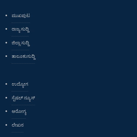
ಮುಖಪುಟ
ರಾಜ್ಯ ಸುದ್ದಿ
ಜಿಲ್ಲಾ ಸುದ್ದಿ
ತಾಲೂಕುಸುದ್ದಿ
ಉದ್ಯೋಗ
ಸ್ಪೆಷಲ್ ನ್ಯೂಸ್
ಆರೋಗ್ಯ
ಲೇಖನ