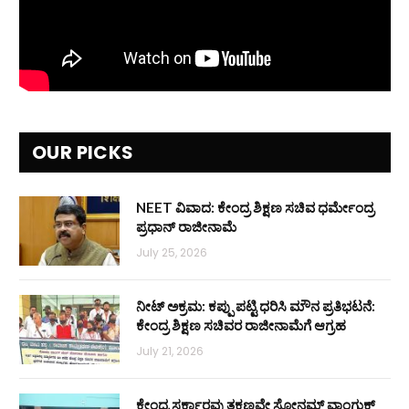
OUR PICKS
NEET ವಿವಾದ: ಕೇಂದ್ರ ಶಿಕ್ಷಣ ಸಚಿವ ಧರ್ಮೇಂದ್ರ
ಪ್ರಧಾನ್ ರಾಜೀನಾಮೆ
July 25, 2026
ನೀಟ್ ಅಕ್ರಮ: ಕಪ್ಪು ಪಟ್ಟಿ ಧರಿಸಿ ಮೌನ ಪ್ರತಿಭಟನೆ:
ಕೇಂದ್ರ ಶಿಕ್ಷಣ ಸಚಿವರ ರಾಜೀನಾಮೆಗೆ ಆಗ್ರಹ
July 21, 2026
ಕೇಂದ್ರ ಸರ್ಕಾರವು ತಕ್ಷಣವೇ ಸೋನಮ್ ವಾಂಗ್ಚುಕ್