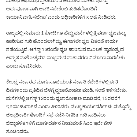
ಮೇಲಿನ ಅಭಿಮಾನ ಪ್ರೀತಿಯಿಂದ ಆಯೋಜಿಸಬೇಕು. ಇದನ್ನು
ಅರ್ಥಪೂರ್ಣವಾಗಿ ಆಚರಿಸಬೇಕೆಂಬ ತುಡಿತದೊಂದಿಗೆ
ಕಾರ್ಯನಿರ್ವಹಿಸಬೇಕು’ ಎಂದು ಅಧಿಕಾರಿಗಳಿಗೆ ಸಲಹೆ ನೀಡಿದರು.
ರಾಜ್ಯದಲ್ಲಿ ಸುಮಾರು 1 ಕೋಟಿಗೂ ಹೆಚ್ಚು ಮನೆಗಳಲ್ಲಿ ತ್ರಿವರ್ಣ ಧ್ವಜವನ್ನು
ಹಾರಿಸುವ ಗುರಿ ಹೊಂದಲಾಗಿದ್ದು, ಈಗಾಗಲೇ ಧ್ವಜ ವಿತರಣೆ ಕಾರ್ಯ
ನಡೆಯುತ್ತಿದೆ. ಆಗಸ್ಟ್ 13ರಂದೇ ಧ್ವಜ ಹಾರಿಸುವ ಮೂಲಕ ‘ಸ್ವಾತಂತ್ರ್ಯದ
ಅಮೃತ ಮಹೋತ್ಸವ’ದ ಸಂಭ್ರಮದ ವಾತಾವರಣ ನಿರ್ಮಾಣವಾಗಬೇಕು
ಎಂದು ಸೂಚಿಸಿದರು.
ಕೇಂದ್ರ ಸರ್ಕಾರದ ಮಾರ್ಗಸೂಚಿಯಂತೆ ಸರ್ಕಾರಿ ಕಚೇರಿಗಳಲ್ಲಿ ಈ 3
ದಿನಗಳಂದು ಪ್ರತಿದಿನ ಬೆಳಗ್ಗೆ ಧ್ವಜಾರೋಹಣ ಮಾಡಿ, ಸಂಜೆ ಇಳಿಸಬೇಕು.
ಮನೆಗಳಲ್ಲಿ ಆಗಸ್ಟ್ 13ರಂದು ಧ್ವಜಾರೋಹಣ ಮಾಡಿದರೆ, 15ರವರೆಗೆ
ಇರಿಸಬಹುದಾಗಿದೆ ಎಂದು ತಿಳಿಸಿದರು. ಮುಖ್ಯ ಕಾರ್ಯದರ್ಶಿಗಳು ಮತ್ತೊಮ್ಮೆ
ಜಿಲ್ಲಾಧಿಕಾರಿಗಳೊಂದಿಗೆ ಸಭೆ ನಡೆಸಿ ನಿಗದಿತ ಗುರಿ ಸಾಧಿಸಲು
ಜಿಲ್ಲಾಡಳಿತಗಳಿಗೆ ಮಾರ್ಗದರ್ಶನ ನೀಡುವಂತೆ ಸಿಎಂ ಇದೇ ವೇಳೆ
ಸೂಚಿಸಿದರು.