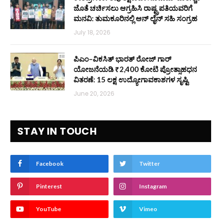
ಜೊತೆ ಚರ್ಚಿಸಲು ಆಗ್ರಹಿಸಿ ರಾಷ್ಟ್ರಪತಿಯವರಿಗೆ
ಮನವಿ: ತುಮಕೂರಿನಲ್ಲಿ ಆನ್‌ ಲೈನ್ ಸಹಿ ಸಂಗ್ರಹ
July 18, 2026
ಪಿಎಂ–ವಿಕಸಿತ್ ಭಾರತ್ ರೋಜ್‌ ಗಾರ್
ಯೋಜನೆಯಡಿ ₹2,400 ಕೋಟಿ ಪ್ರೋತ್ಸಾಹಧನ
ವಿತರಣೆ: 15 ಲಕ್ಷ ಉದ್ಯೋಗಾವಕಾಶಗಳ ಸೃಷ್ಟಿ
June 20, 2026
STAY IN TOUCH
Facebook
Twitter
Pinterest
Instagram
YouTube
Vimeo