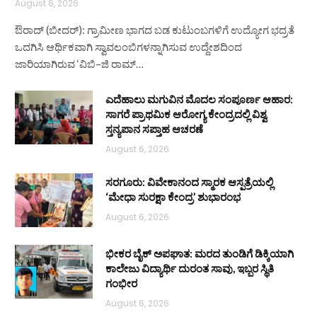
August 6, 2026
ಔರಾದ್ (ಬೀದರ್): ಗ್ರಾಮೀಣ ಭಾಗದ ಬಡ ಕುಟುಂಬಗಳಿಗೆ ಉದ್ಯೋಗ ಭದ್ರತೆ
ಒದಗಿಸಿ ಆರ್ಥಿಕವಾಗಿ ಸ್ವಾವಲಂಬಿಗಳನ್ನಾಗಿಸುವ ಉದ್ದೇಶದಿಂದ
ಜಾರಿಯಾಗಿರುವ ‘ವಿಬಿ–ಜಿ ರಾಮ್…
ಎದೆಹಾಲು ಮಗುವಿನ ಮೊದಲ ಸಂಪೂರ್ಣ ಆಹಾರ:
ಸಾಗರೆ ಪ್ರಾಥಮಿಕ ಆರೋಗ್ಯ ಕೇಂದ್ರದಲ್ಲಿ ವಿಶ್ವ
ಸ್ತನ್ಯಪಾನ ಸಪ್ತಾಹ ಆಚರಣೆ
August 6, 2026
ಸರಗೂರು: ವಿವೇಕಾನಂದ ಸ್ಮಾರಕ ಆಸ್ಪತ್ರೆಯಲ್ಲಿ
‘ಮೇಧಾ ಸುರಕ್ಷಾ ಕೇಂದ್ರ’ ಶುಭಾರಂಭ
August 6, 2026
ಭೀಕರ ಬೈಕ್ ಅಪಘಾತ: ಮರದ ತುಂಡಿಗೆ ಡಿಕ್ಕಿಯಾಗಿ
ಕಾಲೇಜು ವಿದ್ಯಾರ್ಥಿ ದುರಂತ ಸಾವು, ಇಬ್ಬರ ಸ್ಥಿತಿ
ಗಂಭೀರ
August 6, 2026