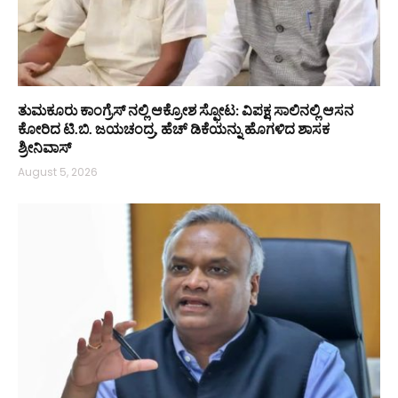
ತುಮಕೂರು ಕಾಂಗ್ರೆಸ್ ನಲ್ಲಿ ಆಕ್ರೋಶ ಸ್ಫೋಟ: ವಿಪಕ್ಷ ಸಾಲಿನಲ್ಲಿ ಆಸನ
ಕೋರಿದ ಟಿ.ಬಿ. ಜಯಚಂದ್ರ, ಹೆಚ್ ಡಿಕೆಯನ್ನು ಹೊಗಳಿದ ಶಾಸಕ
ಶ್ರೀನಿವಾಸ್
August 5, 2026