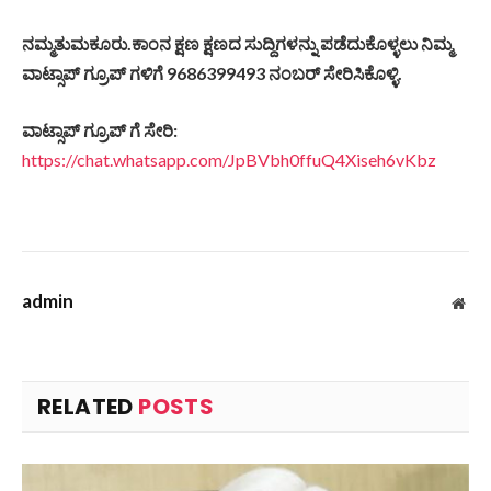
ನಮ್ಮತುಮಕೂರು.
ಕಾಂನ
ಕ್ಷಣ
ಕ್ಷಣದ
ಸುದ್ದಿಗಳನ್ನು
ಪಡೆದುಕೊಳ್ಳಲು
ನಿಮ್ಮ
ವಾಟ್ಸಾಪ್
ಗ್ರೂಪ್
ಗಳಿಗೆ 9686399493
ನಂಬರ್
ಸೇರಿಸಿಕೊಳ್ಳಿ.
ವಾಟ್ಸಾಪ್
ಗ್ರೂಪ್
ಗೆ
ಸೇರಿ
:
https://chat.whatsapp.com/JpBVbh0ffuQ4Xiseh6vKbz
admin
Web
RELATED
POSTS