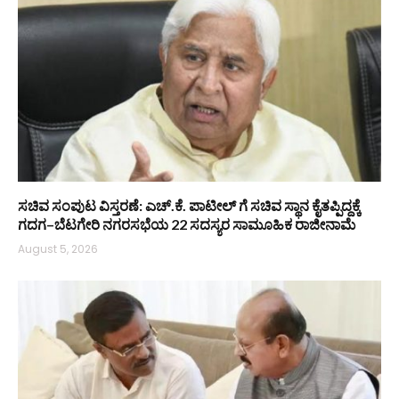
ಸಚಿವ ಸಂಪುಟ ವಿಸ್ತರಣೆ: ಎಚ್.ಕೆ. ಪಾಟೀಲ್ ಗೆ ಸಚಿವ ಸ್ಥಾನ ಕೈತಪ್ಪಿದ್ದಕ್ಕೆ
ಗದಗ–ಬೆಟಗೇರಿ ನಗರಸಭೆಯ 22 ಸದಸ್ಯರ ಸಾಮೂಹಿಕ ರಾಜೀನಾಮೆ
August 5, 2026