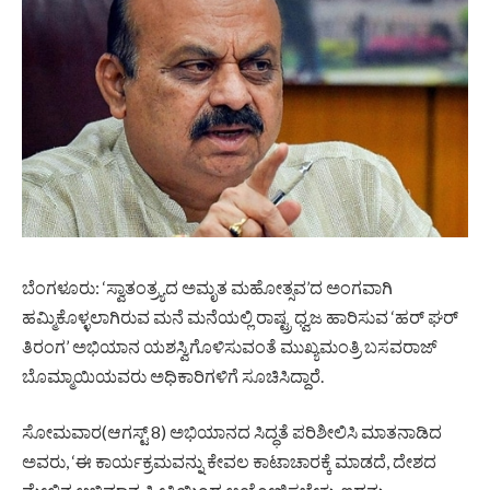
ಬೆಂಗಳೂರು: ‘ಸ್ವಾತಂತ್ರ್ಯದ ಅಮೃತ ಮಹೋತ್ಸವ’ದ ಅಂಗವಾಗಿ
ಹಮ್ಮಿಕೊಳ್ಳಲಾಗಿರುವ ಮನೆ ಮನೆಯಲ್ಲಿ ರಾಷ್ಟ್ರ ಧ್ವಜ ಹಾರಿಸುವ ‘ಹರ್ ಘರ್
ತಿರಂಗ’ ಅಭಿಯಾನ ಯಶಸ್ವಿಗೊಳಿಸುವಂತೆ ಮುಖ್ಯಮಂತ್ರಿ ಬಸವರಾಜ್
ಬೊಮ್ಮಾಯಿಯವರು ಅಧಿಕಾರಿಗಳಿಗೆ ಸೂಚಿಸಿದ್ದಾರೆ.
ಸೋಮವಾರ(ಆಗಸ್ಟ್ 8) ಅಭಿಯಾನದ ಸಿದ್ಧತೆ ಪರಿಶೀಲಿಸಿ ಮಾತನಾಡಿದ
ಅವರು, ‘ಈ ಕಾರ್ಯಕ್ರಮವನ್ನು ಕೇವಲ ಕಾಟಾಚಾರಕ್ಕೆ ಮಾಡದೆ, ದೇಶದ