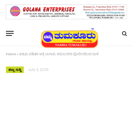
Home
»
ಅಕ್ರಮ ಪಡಿತರ ಅಕ್ಕಿ ಸಾಗಾಟ: ಕಮಲನಗರ ಪೊಲೀಸರಿಂದ ದಾಳಿ
July 3, 2025
ಜಿಲ್ಲಾ ಸುದ್ದಿ