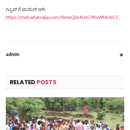
ಗ್ರೂಪ್ ಗೆ ಜಾಯಿನ್ ಆಗಿ:
https://chat.whatsapp.com/ISmeQjik4LbG9KvWhKlbCC
admin
Web
RELATED
POSTS