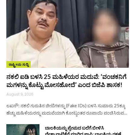
ರಾಷ್ಟ್ರೀಯ ಸುದ್ದಿ
ನಕಲಿ ಐಡಿ ಬಳಸಿ 25 ಮಹಿಳೆಯರ ಮದುವೆ: ‘ವಂಚಕನಿಗೆ
ಮಗಳನ್ನು ಕೊಟ್ಟು ಮೋಸಹೋದೆ’ ಎಂದ ಬಿಜೆಪಿ ಶಾಸಕ!
August 9, 2026
ಲಖನೌ: ನಕಲಿ ಗುರುತಿನ ಚೀಟಿಗಳನ್ನು (Fake IDs) ಬಳಸಿ ಸುಮಾರು 25ಕ್ಕೂ
ಹೆಚ್ಚು ಮಹಿಳೆಯರನ್ನು ಮದುವೆಯಾಗಿ ಕೋಟ್ಯಂತರ ರೂಪಾಯಿ ವಂಚಿಸಿರುವ…
ಬಾಲಕಿಯನ್ನು ಪ್ರೇಮದ ಬಲೆಗೆ ಬೀಳಿಸಿ
ವೇಶ್ಯಾವಾಟಿಕೆಗೆ ಮಾರಿದ ಪಾಪಿ: ಬಾಲಕಿಯ ರಕ್ಷಣೆ,