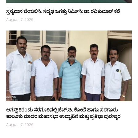
ಸ್ತನ್ಯಪಾನ ಬೆಂಬಲಿಸಿ, ಸದೃಢ ಜಗತ್ತು ನಿರ್ಮಿಸಿ: ಡಾ.ರವಿಕುಮಾರ್ ಕರೆ
August 7, 2026
ಆಗಸ್ಟ್ 8ರಂದು ಸರಗೂರಿನಲ್ಲಿ ಹೆಚ್.ಡಿ. ಕೋಟೆ ಹಾಗೂ ಸರಗೂರು
ತಾಲೂಕು ಮಾದರ ಮಹಾಸಭಾ ಉದ್ಘಾಟನೆ ಮತ್ತು ಪ್ರತಿಭಾ ಪುರಸ್ಕಾರ
August 7, 2026