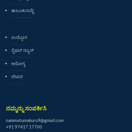
ತಾಲೂಕುಸುದ್ದಿ
ಉದ್ಯೋಗ
ಸ್ಪೆಷಲ್ ನ್ಯೂಸ್
ಆರೋಗ್ಯ
ಲೇಖನ
ನಮ್ಮನ್ನು ಸಂಪರ್ಕಿಸಿ
nammatumakuru9@gmail.com
+91 97417 17700