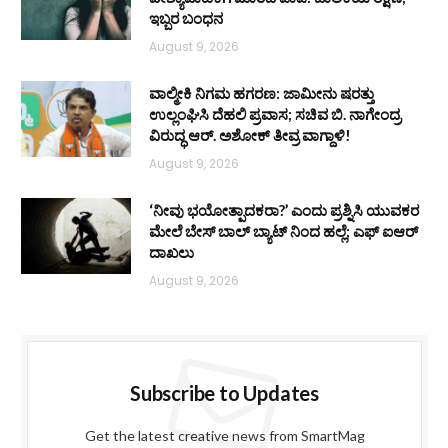
ಇಬ್ಬರ ಬಂಧನ
August 9, 2026
ವಾಲ್ಮೀಕಿ ನಿಗಮ ಹಗರಣ: ಜಾಮೀನು ಷರತ್ತು
ಉಲ್ಲಂಘಿಸಿ ದೆಹಲಿ ಪ್ರವಾಸ; ಸಚಿವ ಬಿ. ನಾಗೇಂದ್ರ
ವಿರುದ್ಧ ಆರ್. ಅಶೋಕ್ ತೀವ್ರ ವಾಗ್ದಾಳಿ!
August 9, 2026
‘ನೀವು ಭಯೋತ್ಪಾದಕರಾ?’ ಎಂದು ಪ್ರಶ್ನಿಸಿ ಯುವಕರ
ಮೇಲೆ ಬೇಸ್‌ ಬಾಲ್ ಬ್ಯಾಟ್‌ ನಿಂದ ಹಲ್ಲೆ; ಎಫ್‌ ಐಆರ್
ದಾಖಲು
August 9, 2026
Subscribe to Updates
Get the latest creative news from SmartMag