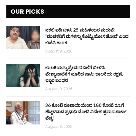
OUR PICKS
ನಕಲಿ ಐಡಿ ಬಳಸಿ 25 ಮಹಿಳೆಯರ ಮದುವೆ:
‘ವಂಚಕನಿಗೆ ಮಗಳನ್ನು ಕೊಟ್ಟು ಮೋಸಹೋದೆ’ ಎಂದ
ಬಿಜೆಪಿ ಶಾಸಕ!
August 9, 2026
ಬಾಲಕಿಯನ್ನು ಪ್ರೇಮದ ಬಲೆಗೆ ಬೀಳಿಸಿ
ವೇಶ್ಯಾವಾಟಿಕೆಗೆ ಮಾರಿದ ಪಾಪಿ: ಬಾಲಕಿಯ ರಕ್ಷಣೆ,
ಇಬ್ಬರ ಬಂಧನ
August 9, 2026
36 ಕೋಟಿ ರೂಪಾಯಿಯಿಂದ 180 ಕೋಟಿ ರೂ.ಗೆ
ಹೆಚ್ಚಳವಾದ ಪ್ರಧಾನಿ ಮೋದಿ ವಿದೇಶ ಪ್ರವಾಸ ಖರ್ಚು
ವೆಚ್ಚ!
August 8, 2026