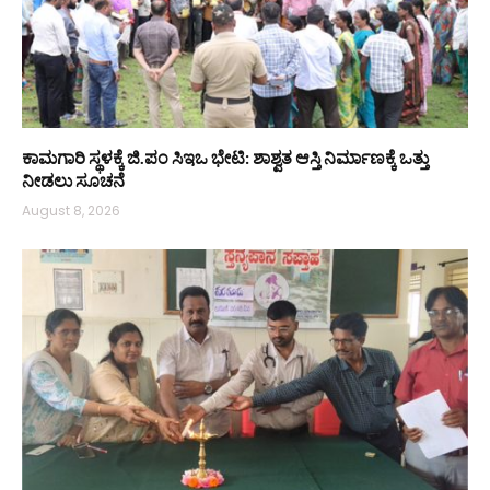
ಕಾಮಗಾರಿ ಸ್ಥಳಕ್ಕೆ ಜಿ.ಪಂ ಸಿಇಒ ಭೇಟಿ: ಶಾಶ್ವತ ಆಸ್ತಿ ನಿರ್ಮಾಣಕ್ಕೆ ಒತ್ತು
ನೀಡಲು ಸೂಚನೆ
August 8, 2026