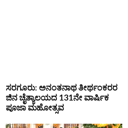
ಸರಗೂರು: ಅನಂತನಾಥ ತೀರ್ಥಂಕರರ
ಜಿನ ಚೈತ್ಯಾಲಯದ 131ನೇ ವಾರ್ಷಿಕ
ಪೂಜಾ ಮಹೋತ್ಸವ