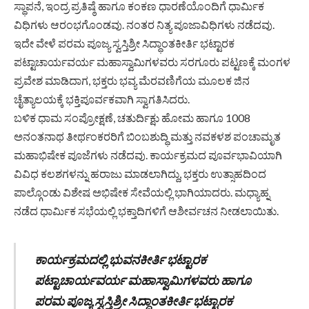
ಸ್ಥಾಪನೆ, ಇಂದ್ರ ಪ್ರತಿಷ್ಠೆ ಹಾಗೂ ಕಂಕಣ ಧಾರಣೆಯೊಂದಿಗೆ ಧಾರ್ಮಿಕ
ವಿಧಿಗಳು ಆರಂಭಗೊಂಡವು. ನಂತರ ನಿತ್ಯ ಪೂಜಾವಿಧಿಗಳು ನಡೆದವು.
ಇದೇ ವೇಳೆ ಪರಮ ಪೂಜ್ಯ ಸ್ವಸ್ತಿಶ್ರೀ ಸಿದ್ಧಾಂತಕೀರ್ತಿ ಭಟ್ಟಾರಕ
ಪಟ್ಟಾಚಾರ್ಯವರ್ಯ ಮಹಾಸ್ವಾಮಿಗಳವರು ಸರಗೂರು ಪಟ್ಟಣಕ್ಕೆ ಮಂಗಳ
ಪ್ರವೇಶ ಮಾಡಿದಾಗ, ಭಕ್ತರು ಭವ್ಯ ಮೆರವಣಿಗೆಯ ಮೂಲಕ ಜಿನ
ಚೈತ್ಯಾಲಯಕ್ಕೆ ಭಕ್ತಿಪೂರ್ವಕವಾಗಿ ಸ್ವಾಗತಿಸಿದರು.
ಬಳಿಕ ಧಾಮ ಸಂಪ್ರೋಕ್ಷಣೆ, ಚತುರ್ದಿಕ್ಷು ಹೋಮ ಹಾಗೂ 1008
ಅನಂತನಾಥ ತೀರ್ಥಂಕರರಿಗೆ ಬಿಂಬಶುದ್ಧಿ ಮತ್ತು ನವಕಳಶ ಪಂಚಾಮೃತ
ಮಹಾಭಿಷೇಕ ಪೂಜೆಗಳು ನಡೆದವು. ಕಾರ್ಯಕ್ರಮದ ಪೂರ್ವಭಾವಿಯಾಗಿ
ವಿವಿಧ ಕಲಶಗಳನ್ನು ಹರಾಜು ಮಾಡಲಾಗಿದ್ದು, ಭಕ್ತರು ಉತ್ಸಾಹದಿಂದ
ಪಾಲ್ಗೊಂಡು ವಿಶೇಷ ಅಭಿಷೇಕ ಸೇವೆಯಲ್ಲಿ ಭಾಗಿಯಾದರು. ಮಧ್ಯಾಹ್ನ
ನಡೆದ ಧಾರ್ಮಿಕ ಸಭೆಯಲ್ಲಿ ಭಕ್ತಾದಿಗಳಿಗೆ ಆಶೀರ್ವಚನ ನೀಡಲಾಯಿತು.
ಕಾರ್ಯಕ್ರಮದಲ್ಲಿ ಭುವನಕೀರ್ತಿ ಭಟ್ಟಾರಕ
ಪಟ್ಟಾಚಾರ್ಯವರ್ಯ ಮಹಾಸ್ವಾಮಿಗಳವರು ಹಾಗೂ
ಪರಮ ಪೂಜ್ಯ ಸ್ವಸ್ತಿಶ್ರೀ ಸಿದ್ಧಾಂತಕೀರ್ತಿ ಭಟ್ಟಾರಕ