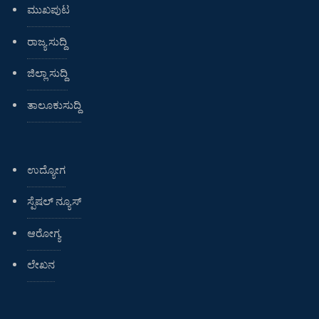
ಮುಖಪುಟ
ರಾಜ್ಯ ಸುದ್ದಿ
ಜಿಲ್ಲಾ ಸುದ್ದಿ
ತಾಲೂಕುಸುದ್ದಿ
ಉದ್ಯೋಗ
ಸ್ಪೆಷಲ್ ನ್ಯೂಸ್
ಆರೋಗ್ಯ
ಲೇಖನ