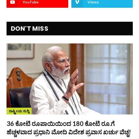
YouTube
Vimeo
DON'T MISS
ರಾಷ್ಟ್ರೀಯ ಸುದ್ದಿ
36 ಕೋಟಿ ರೂಪಾಯಿಯಿಂದ 180 ಕೋಟಿ ರೂ.ಗೆ
ಹೆಚ್ಚಳವಾದ ಪ್ರಧಾನಿ ಮೋದಿ ವಿದೇಶ ಪ್ರವಾಸ ಖರ್ಚು ವೆಚ್ಚ!