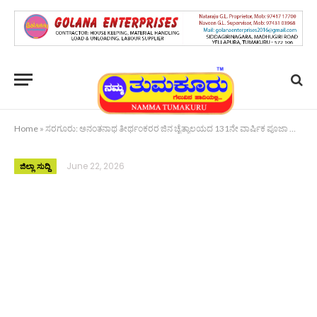
Home
»
ಸರಗೂರು: ಅನಂತನಾಥ ತೀರ್ಥಂಕರರ ಜಿನ ಚೈತ್ಯಾಲಯದ 131ನೇ ವಾರ್ಷಿಕ ಪೂಜಾ ಮಹೋತ್ಸವ
June 22, 2026
ಜಿಲ್ಲಾ ಸುದ್ದಿ