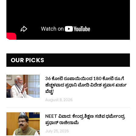
OUR PICKS
36 ಕೋಟಿ ರೂಪಾಯಿಯಿಂದ 180 ಕೋಟಿ ರೂ.ಗೆ
ಹೆಚ್ಚಳವಾದ ಪ್ರಧಾನಿ ಮೋದಿ ವಿದೇಶ ಪ್ರವಾಸ ಖರ್ಚು
ವೆಚ್ಚ!
August 8, 2026
NEET ವಿವಾದ: ಕೇಂದ್ರ ಶಿಕ್ಷಣ ಸಚಿವ ಧರ್ಮೇಂದ್ರ
ಪ್ರಧಾನ್ ರಾಜೀನಾಮೆ
July 25, 2026