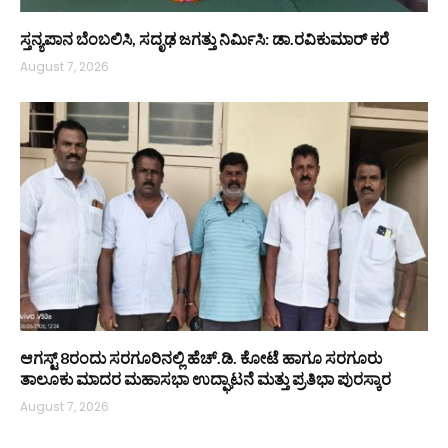
ಸ್ತನ್ಯಪಾನ ಬೆಂಬಲಿಸಿ, ಸದೃಢ ಜಗತ್ತು ನಿರ್ಮಿಸಿ: ಡಾ.ರವಿಕುಮಾರ್ ಕರೆ
August 7, 2026
ಆಗಸ್ಟ್ 8ರಂದು ಸರಗೂರಿನಲ್ಲಿ ಹೆಚ್.ಡಿ. ಕೋಟೆ ಹಾಗೂ ಸರಗೂರು
ತಾಲೂಕು ಮಾದರ ಮಹಾಸಭಾ ಉದ್ಘಾಟನೆ ಮತ್ತು ಪ್ರತಿಭಾ ಪುರಸ್ಕಾರ
August 7, 2026