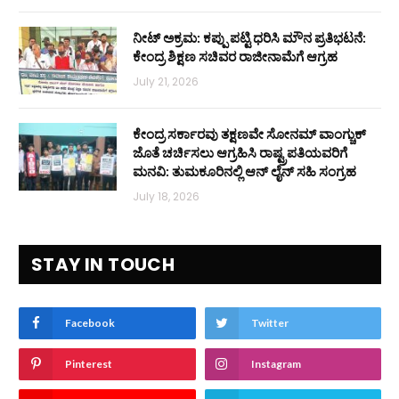
ನೀಟ್ ಅಕ್ರಮ: ಕಪ್ಪು ಪಟ್ಟಿ ಧರಿಸಿ ಮೌನ ಪ್ರತಿಭಟನೆ:
ಕೇಂದ್ರ ಶಿಕ್ಷಣ ಸಚಿವರ ರಾಜೀನಾಮೆಗೆ ಆಗ್ರಹ
July 21, 2026
ಕೇಂದ್ರ ಸರ್ಕಾರವು ತಕ್ಷಣವೇ ಸೋನಮ್ ವಾಂಗ್ಚುಕ್
ಜೊತೆ ಚರ್ಚಿಸಲು ಆಗ್ರಹಿಸಿ ರಾಷ್ಟ್ರಪತಿಯವರಿಗೆ
ಮನವಿ: ತುಮಕೂರಿನಲ್ಲಿ ಆನ್‌ ಲೈನ್ ಸಹಿ ಸಂಗ್ರಹ
July 18, 2026
STAY IN TOUCH
Facebook
Twitter
Pinterest
Instagram