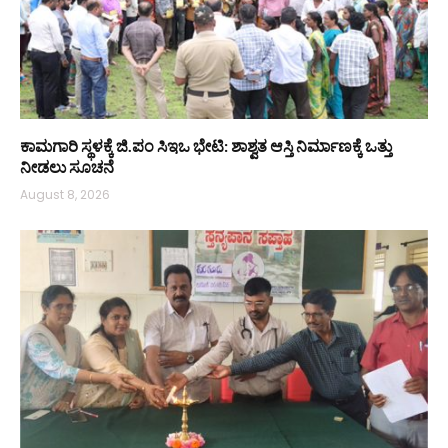
ಕಾಮಗಾರಿ ಸ್ಥಳಕ್ಕೆ ಜಿ.ಪಂ ಸಿಇಒ ಭೇಟಿ: ಶಾಶ್ವತ ಆಸ್ತಿ ನಿರ್ಮಾಣಕ್ಕೆ ಒತ್ತು
ನೀಡಲು ಸೂಚನೆ
August 8, 2026