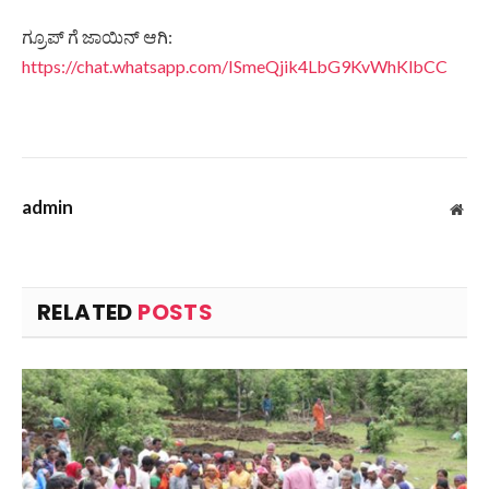
ಗ್ರೂಪ್ ಗೆ ಜಾಯಿನ್ ಆಗಿ:
https://chat.whatsapp.com/ISmeQjik4LbG9KvWhKlbCC
admin
Web
RELATED
POSTS