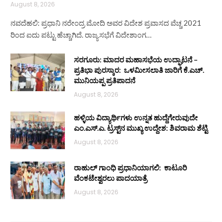
August 8, 2026
ನವದೆಹಲಿ: ಪ್ರಧಾನಿ ನರೇಂದ್ರ ಮೋದಿ ಅವರ ವಿದೇಶ ಪ್ರವಾಸದ ವೆಚ್ಚ 2021
ರಿಂದ ಐದು ಪಟ್ಟು ಹೆಚ್ಚಾಗಿದೆ. ರಾಜ್ಯಸಭೆಗೆ ವಿದೇಶಾಂಗ…
ಸರಗೂರು: ಮಾದರ ಮಹಾಸಭೆಯ ಉದ್ಘಾಟನೆ –
ಪ್ರತಿಭಾ ಪುರಸ್ಕಾರ: ಒಳಮೀಸಲಾತಿ ಜಾರಿಗೆ ಕೆ.ಎಚ್.
ಮುನಿಯಪ್ಪ ಪ್ರತಿಪಾದನೆ
August 8, 2026
ಹಳ್ಳಿಯ ವಿದ್ಯಾರ್ಥಿಗಳು ಉನ್ನತ ಹುದ್ದೆಗೇರುವುದೇ
ಎಂ.ಎಸ್.ಎ. ಟ್ರಸ್ಟ್‌ನ ಮುಖ್ಯ ಉದ್ದೇಶ: ಶಿವರಾಮ ಶೆಟ್ಟಿ
August 8, 2026
ರಾಹುಲ್ ಗಾಂಧಿ ಪ್ರಧಾನಿಯಾಗಲಿ: ಕಾಟೂರಿ
ವೆಂಕಟೇಶ್ವರಲು ಪಾದಯಾತ್ರೆ
August 8, 2026