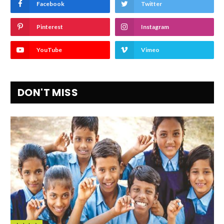
Facebook
Twitter
Pinterest
Instagram
YouTube
Vimeo
DON'T MISS