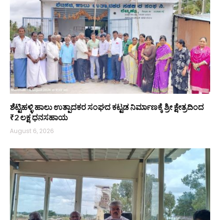
ಶೆಟ್ಟಿಹಳ್ಳಿ ಹಾಲು ಉತ್ಪಾದಕರ ಸಂಘದ ಕಟ್ಟಡ ನಿರ್ಮಾಣಕ್ಕೆ ಶ್ರೀ ಕ್ಷೇತ್ರದಿಂದ
₹2 ಲಕ್ಷ ಧನಸಹಾಯ
August 6, 2026