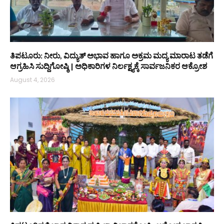
ತಿಪಟೂರು: ನೀರು, ವಿದ್ಯುತ್ ಅಭಾವ ಹಾಗೂ ಅಕ್ರಮ ಮದ್ಯ ಮಾರಾಟ ತಡೆಗೆ
ಆಗ್ರಹಿಸಿ ಸುದ್ದಿಗೋಷ್ಠಿ | ಅಧಿಕಾರಿಗಳ ನಿರ್ಲಕ್ಷ್ಯಕ್ಕೆ ಸಾರ್ವಜನಿಕರ ಆಕ್ರೋಶ
August 4, 2026