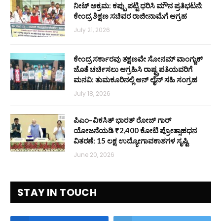
ನೀಟ್ ಅಕ್ರಮ: ಕಪ್ಪು ಪಟ್ಟಿ ಧರಿಸಿ ಮೌನ ಪ್ರತಿಭಟನೆ:
ಕೇಂದ್ರ ಶಿಕ್ಷಣ ಸಚಿವರ ರಾಜೀನಾಮೆಗೆ ಆಗ್ರಹ
July 21, 2026
ಕೇಂದ್ರ ಸರ್ಕಾರವು ತಕ್ಷಣವೇ ಸೋನಮ್ ವಾಂಗ್ಚುಕ್
ಜೊತೆ ಚರ್ಚಿಸಲು ಆಗ್ರಹಿಸಿ ರಾಷ್ಟ್ರಪತಿಯವರಿಗೆ
ಮನವಿ: ತುಮಕೂರಿನಲ್ಲಿ ಆನ್‌ ಲೈನ್ ಸಹಿ ಸಂಗ್ರಹ
July 18, 2026
ಪಿಎಂ–ವಿಕಸಿತ್ ಭಾರತ್ ರೋಜ್‌ ಗಾರ್
ಯೋಜನೆಯಡಿ ₹2,400 ಕೋಟಿ ಪ್ರೋತ್ಸಾಹಧನ
ವಿತರಣೆ: 15 ಲಕ್ಷ ಉದ್ಯೋಗಾವಕಾಶಗಳ ಸೃಷ್ಟಿ
June 20, 2026
STAY IN TOUCH