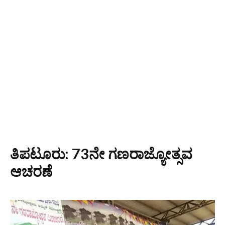
ತಿಪಟೂರು: 73ನೇ ಗಣರಾಜ್ಯೋತ್ಸವ
ಆಚರಣೆ