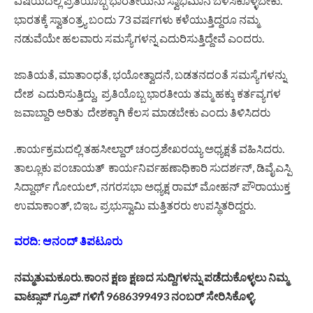
ವಿಷಯದಲ್ಲಿ ಪ್ರತಿಯೊಬ್ಬ ಭಾರತೀಯನು ಸ್ವಾಭಿಮಾನ ಬೆಳಸಿಕೊಳ್ಳಬೇಕು.
ಭಾರತಕ್ಕೆ ಸ್ವಾತಂತ್ರ್ಯ ಬಂದು 73 ವರ್ಷಗಳು ಕಳೆಯುತ್ತಿದ್ದರೂ ನಮ್ಮ
ನಡುವೆಯೇ ಹಲವಾರು ಸಮಸ್ಯೆಗಳನ್ನ ಎದುರಿಸುತ್ತಿದ್ದೇವೆ ಎಂದರು.
ಜಾತಿಯತೆ, ಮಾತಾಂಧತೆ, ಭಯೋತ್ವಾದನೆ, ಬಡತನದಂತೆ ಸಮಸ್ಯೆಗಳನ್ನು
ದೇಶ ಎದುರಿಸುತ್ತಿದ್ದು, ಪ್ರತಿಯೊಬ್ಬ ಭಾರತೀಯ ತಮ್ಮ ಹಕ್ಕು ಕರ್ತವ್ಯಗಳ
ಜವಾಬ್ದಾರಿ ಅರಿತು ದೇಶಕ್ಕಾಗಿ ಕೆಲಸ ಮಾಡಬೇಕು ಎಂದು ತಿಳಿಸಿದರು
.ಕಾರ್ಯಕ್ರಮದಲ್ಲಿ ತಹಸೀಲ್ದಾರ್ ಚಂದ್ರಶೇಖರಯ್ಯ ಅಧ್ಯಕ್ಷತೆ ವಹಿಸಿದರು.
ತಾಲ್ಲೂಕು ಪಂಚಾಯತ್ ಕಾರ್ಯನಿರ್ವಹಣಾಧಿಕಾರಿ ಸುದರ್ಶನ್, ಡಿವೈಎಸ್ಪಿ
ಸಿದ್ದಾರ್ಥ್ ಗೋಯಲ್, ನಗರಸಭಾ ಅಧ್ಯಕ್ಷ ರಾಮ್ ಮೋಹನ್ ಪೌರಾಯುಕ್ತ
ಉಮಾಕಾಂತ್, ಬಿಇಒ ಪ್ರಭುಸ್ವಾಮಿ ಮತ್ತಿತರರು ಉಪಸ್ಥಿತರಿದ್ದರು.
ವರದಿ: ಆನಂದ್ ತಿಪಟೂರು
ನಮ್ಮತುಮಕೂರು.ಕಾಂನ ಕ್ಷಣ ಕ್ಷಣದ ಸುದ್ದಿಗಳನ್ನು ಪಡೆದುಕೊಳ್ಳಲು ನಿಮ್ಮ
ವಾಟ್ಸಾಪ್ ಗ್ರೂಪ್ ಗಳಿಗೆ 9686399493 ನಂಬರ್ ಸೇರಿಸಿಕೊಳ್ಳಿ.