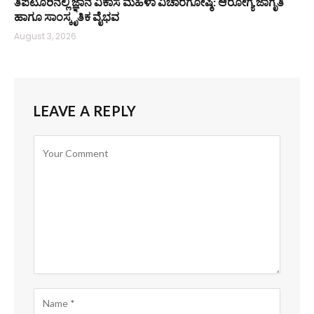
ತಿಪಟೂರಿನಲ್ಲಿ ಜ್ಞಾನ ವಿಕಾಸ ಮಹಿಳಾ ವಿಚಾರಗೋಷ್ಠಿ: ಆರೋಗ್ಯ ಜಾಗೃತಿ
ಹಾಗೂ ಸಾಂಸ್ಕೃತಿಕ ವೈಭವ
August 3, 2026
LEAVE A REPLY