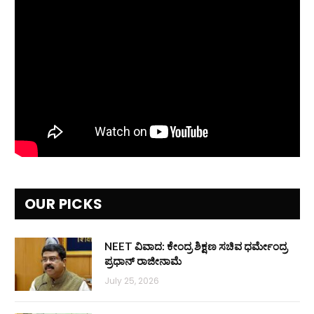
OUR PICKS
NEET ವಿವಾದ: ಕೇಂದ್ರ ಶಿಕ್ಷಣ ಸಚಿವ ಧರ್ಮೇಂದ್ರ
ಪ್ರಧಾನ್ ರಾಜೀನಾಮೆ
July 25, 2026