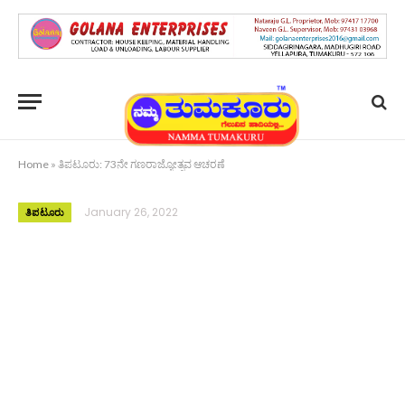
Home
»
ತಿಪಟೂರು: 73ನೇ ಗಣರಾಜ್ಯೋತ್ಸವ ಆಚರಣೆ
January 26, 2022
ತಿಪಟೂರು