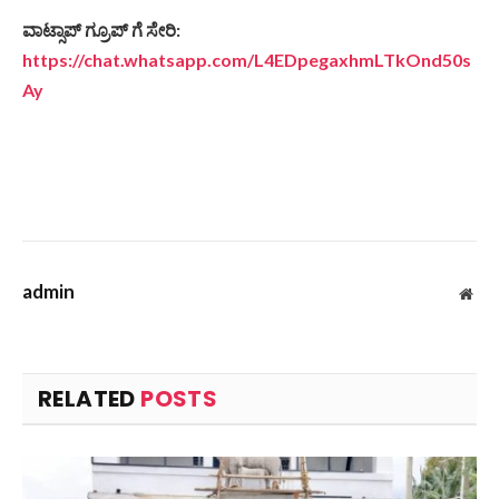
ವಾಟ್ಸಾಪ್ ಗ್ರೂಪ್ ಗೆ ಸೇರಿ:
https://chat.whatsapp.com/L4EDpegaxhmLTkOnd50s
Ay
admin
Web
RELATED
POSTS