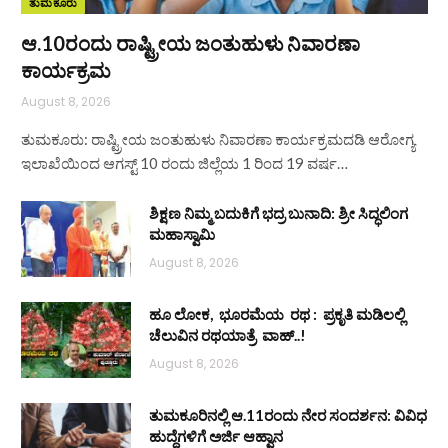
ತುಮಕೂರು
ಆ.10ರಂದು ರಾಷ್ಟ್ರೀಯ ಜಂತುಹುಳು ನಿವಾರಣಾ
ಕಾರ್ಯಕ್ರಮ
August 8, 2026
ತುಮಕೂರು: ರಾಷ್ಟ್ರೀಯ ಜಂತುಹುಳು ನಿವಾರಣಾ ಕಾರ್ಯಕ್ರಮದಡಿ ಆರೋಗ್ಯ
ಇಲಾಖೆಯಿಂದ ಆಗಸ್ಟ್ 10 ರಂದು ಜಿಲ್ಲೆಯ 1 ರಿಂದ 19 ವರ್ಷ…
ಶಿಕ್ಷಣ ನಿಮ್ಮ ಬದುಕಿಗೆ ಭದ್ರ ಬುನಾದಿ: ಶ್ರೀ ಸಿದ್ಧಲಿಂಗ
ಮಹಾಸ್ವಾಮಿ
August 8, 2026
ಹೂ ಲೋಕ, ಭೂರಮೆಯ ರಥ : ಪ್ರಕೃತಿ ಮಡಿಲಲ್ಲಿ
ಚೆಲುವಿನ ರಥಯಾತ್ರೆ ವಾಹ್..!
August 8, 2026
ತುಮಕೂರಿನಲ್ಲಿ ಆ.11ರಂದು ನೇರ ಸಂದರ್ಶನ: ವಿವಿಧ
ಹುದ್ದೆಗಳಿಗೆ ಅರ್ಜಿ ಆಹ್ವಾನ