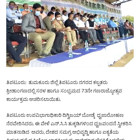
ತಿಪಟೂರು: ತುಮಕೂರು ಜಿಲ್ಲೆ ತಿಪಟೂರು ನಗರದ ಕಲ್ಪತರು
ಕ್ರೀಡಾಂಗಣದಲ್ಲಿ ಸರಳ ಹಾಗೂ ಸಂಭ್ರಮದ 73ನೇ ಗಣರಾಜ್ಯೋತ್ಸವ
ಕಾರ್ಯಕ್ರಮ ಆಚರಿಸಲಾಯಿತು.
ತಿಪಟೂರು ಉಪವಿಭಾಗಾಧಿಕಾರಿ ದಿಗ್ವಿಜಯ್ ಬೋಡ್ಕೆ ಧ್ವಜಾರೋಹಣ
ನೆರವೇರಿಸಿದರು. ಈ ವೇಳೆ ಎನ್.ಸಿ.ಸಿ ತುಕ್ಕಡಿಗಳಿಂದ ಧ್ವಜವಂದನೆ ಸ್ವೀಕರಿಸಿ
ಮಾತನಾಡಿದ ಅವರು, ದೇಶದ ಸಮಗ್ರ ಅಭಿವೃದ್ದಿ ಹಾಗೂ ಐಕ್ಯತೆಯ