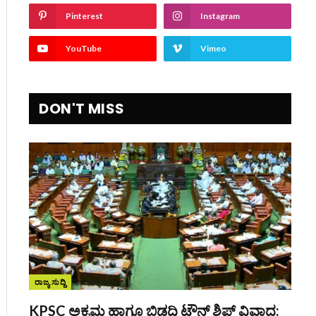
Pinterest
Instagram
YouTube
Vimeo
DON'T MISS
ರಾಜ್ಯ ಸುದ್ದಿ
KPSC ಅಕ್ರಮ ಹಾಗೂ ಬಿಡದಿ ಟೌನ್‌ ಶಿಪ್ ವಿವಾದ: