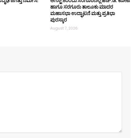
ಸದೃಢ ಜಗತ್ತು ನಿರ್ಮಿಸಿ:
ಆಗಸ್ಟ್ 8ರಂದು ಸರಗೂರಿನಲ್ಲಿ ಹೆಚ್.ಡಿ. ಕೋಟೆ
ಹಾಗೂ ಸರಗೂರು ತಾಲೂಕು ಮಾದರ
ಮಹಾಸಭಾ ಉದ್ಘಾಟನೆ ಮತ್ತು ಪ್ರತಿಭಾ
ಪುರಸ್ಕಾರ
August 7, 2026