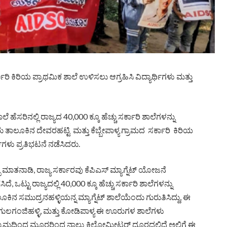
ಿ ಕಿರಿಯ ಪ್ರಾಥಮಿಕ ಶಾಲೆ ಉಳಿಸಲು ಆಗ್ರಹಿಸಿ ವಿದ್ಯಾರ್ಥಿಗಳು ಮತ್ತು
ಲೆ ಹೆಸರಿನಲ್ಲಿ ರಾಜ್ಯದ 40,000 ಕ್ಕೂ ಹೆಚ್ಚು ಸರ್ಕಾರಿ ಶಾಲೆಗಳನ್ನು
ತಾಲೂಕಿನ ದೇವರಹಟ್ಟಿ ಮತ್ತು ಕೆಬ್ಬೇಪಾಳ್ಯ ಗ್ರಾಮದ ಸರ್ಕಾರಿ ಕಿರಿಯ
ಗಳು ಪ್ರತಿಭಟನೆ ನಡೆಸಿದರು.
ಪ ಮಾತನಾಡಿ, ರಾಜ್ಯ ಸರ್ಕಾರವು ಕೆಪಿಎಸ್ ಮ್ಯಾಗ್ನೆಟ್ ಯೋಜನೆ
ೆ, ಒಟ್ಟು ರಾಜ್ಯದಲ್ಲಿ 40,000 ಕ್ಕೂ ಹೆಚ್ಚು ಸರ್ಕಾರಿ ಶಾಲೆಗಳನ್ನು
ಮುದ್ರನಹಳ್ಳಿಯನ್ನ ಮ್ಯಾಗ್ನೆಟ್ ಶಾಲೆಯೆಂದು ಗುರುತಿಸಿದ್ದು, ಈ
್ಟಿ, ಗುಲಗಂಜಿಹಳ್ಳಿ, ಮತ್ತು ಕೋಡಿಪಾಳ್ಯ ಈ ಊರುಗಳ ಶಾಲೆಗಳು
ಗ್ರಾಮದಿಂದ ಮೂರರಿಂದ ನಾಲ್ಕು ಕಿಲೋಮೀಟರ್ ದೂರದಲ್ಲಿದೆ ಅಲ್ಲಿಗೆ ಈ