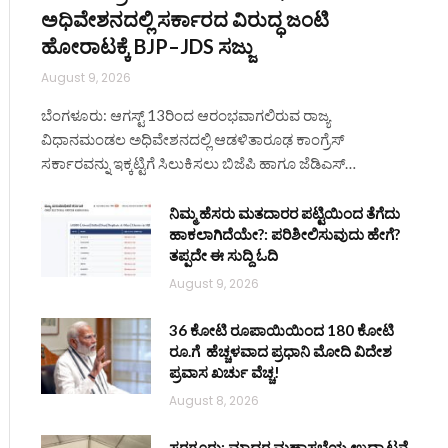
ಅಧಿವೇಶನದಲ್ಲಿ ಸರ್ಕಾರದ ವಿರುದ್ಧ ಜಂಟಿ
ಹೋರಾಟಕ್ಕೆ BJP–JDS ಸಜ್ಜು
August 9, 2026
ಬೆಂಗಳೂರು: ಆಗಸ್ಟ್ 13ರಿಂದ ಆರಂಭವಾಗಲಿರುವ ರಾಜ್ಯ
ite
ವಿಧಾನಮಂಡಲ ಅಧಿವೇಶನದಲ್ಲಿ ಆಡಳಿತಾರೂಢ ಕಾಂಗ್ರೆಸ್
ಸರ್ಕಾರವನ್ನು ಇಕ್ಕಟ್ಟಿಗೆ ಸಿಲುಕಿಸಲು ಬಿಜೆಪಿ ಹಾಗೂ ಜೆಡಿಎಸ್…
ನಿಮ್ಮ ಹೆಸರು ಮತದಾರರ ಪಟ್ಟಿಯಿಂದ ತೆಗೆದು
ಹಾಕಲಾಗಿದೆಯೇ?: ಪರಿಶೀಲಿಸುವುದು ಹೇಗೆ?
ತಪ್ಪದೇ ಈ ಸುದ್ದಿ ಓದಿ
August 9, 2026
36 ಕೋಟಿ ರೂಪಾಯಿಯಿಂದ 180 ಕೋಟಿ
ರೂ.ಗೆ ಹೆಚ್ಚಳವಾದ ಪ್ರಧಾನಿ ಮೋದಿ ವಿದೇಶ
ಪ್ರವಾಸ ಖರ್ಚು ವೆಚ್ಚ!
August 8, 2026
ಸರಗೂರು: ಮಾದರ ಮಹಾಸಭೆಯ ಉದ್ಘಾಟನೆ