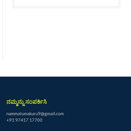
ನಮ್ಮನ್ನು ಸಂಪರ್ಕಿಸಿ
nammatumakuru9@gmail.com
+91 97417 17700