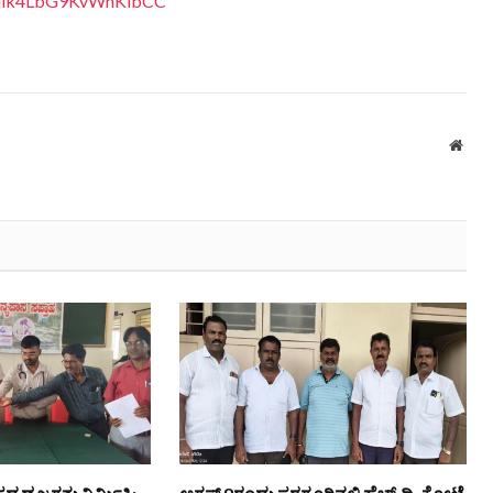
eQjik4LbG9KvWhKlbCC
Webs