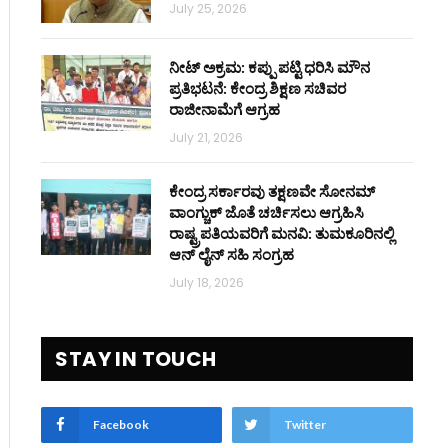
July 25, 2026
ನೀಟ್ ಅಕ್ರಮ: ಕಪ್ಪು ಪಟ್ಟಿ ಧರಿಸಿ ಮೌನ
ಪ್ರತಿಭಟನೆ: ಕೇಂದ್ರ ಶಿಕ್ಷಣ ಸಚಿವರ
ರಾಜೀನಾಮೆಗೆ ಆಗ್ರಹ
July 21, 2026
ಕೇಂದ್ರ ಸರ್ಕಾರವು ತಕ್ಷಣವೇ ಸೋನಮ್
ವಾಂಗ್ಚುಕ್ ಜೊತೆ ಚರ್ಚಿಸಲು ಆಗ್ರಹಿಸಿ
ರಾಷ್ಟ್ರಪತಿಯವರಿಗೆ ಮನವಿ: ತುಮಕೂರಿನಲ್ಲಿ
ಆನ್‌ ಲೈನ್ ಸಹಿ ಸಂಗ್ರಹ
July 18, 2026
STAY IN TOUCH
Facebook
Twitter