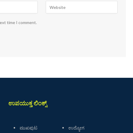
next time I comment.
ಉಪಯುಕ್ತ ಲಿಂಕ್ಸ್
ಮುಖಪುಟ
ಉದ್ಯೋಗ