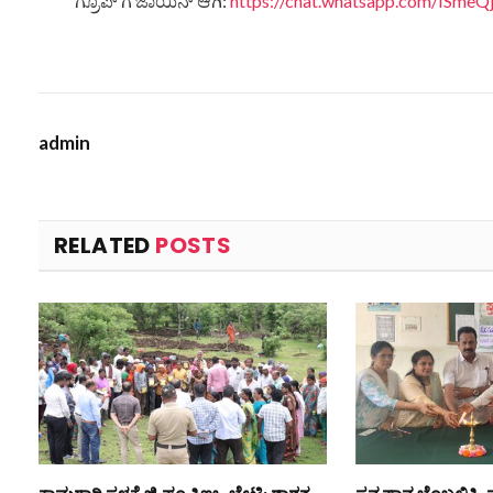
ಗ್ರೂಪ್ ಗೆ ಜಾಯಿನ್ ಆಗಿ:
https://chat.whatsapp.com/ISm
admin
RELATED
POSTS