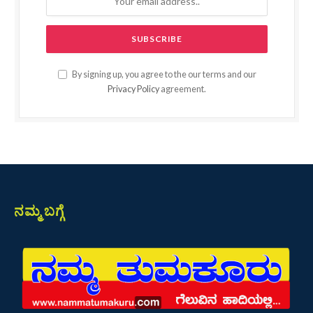
By signing up, you agree to the our terms and our
Privacy Policy
agreement.
ನಮ್ಮ ಬಗ್ಗೆ