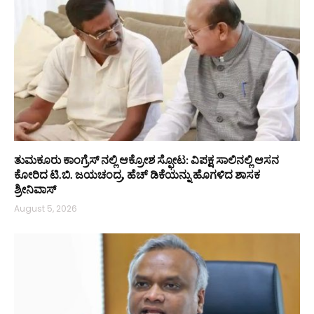
ತುಮಕೂರು ಕಾಂಗ್ರೆಸ್ ನಲ್ಲಿ ಆಕ್ರೋಶ ಸ್ಫೋಟ: ವಿಪಕ್ಷ ಸಾಲಿನಲ್ಲಿ ಆಸನ
ಕೋರಿದ ಟಿ.ಬಿ. ಜಯಚಂದ್ರ, ಹೆಚ್ ಡಿಕೆಯನ್ನು ಹೊಗಳಿದ ಶಾಸಕ
ಶ್ರೀನಿವಾಸ್
August 5, 2026