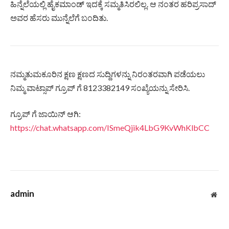
ಹಿನ್ನೆಲೆಯಲ್ಲಿ ಹೈಕಮಾಂಡ್ ಇದಕ್ಕೆ ಸಮ್ಮತಿಸಿರಲಿಲ್ಲ. ಆ ನಂತರ ಹರಿಪ್ರಸಾದ್
ಅವರ ಹೆಸರು ಮುನ್ನೆಲೆಗೆ ಬಂದಿತು.
ನಮ್ಮತುಮಕೂರಿನ ಕ್ಷಣ ಕ್ಷಣದ ಸುದ್ದಿಗಳನ್ನು ನಿರಂತರವಾಗಿ ಪಡೆಯಲು
ನಿಮ್ಮ ವಾಟ್ಸಾಪ್ ಗ್ರೂಪ್ ಗೆ 8123382149 ಸಂಖ್ಯೆಯನ್ನು ಸೇರಿಸಿ.
ಗ್ರೂಪ್ ಗೆ ಜಾಯಿನ್ ಆಗಿ:
https://chat.whatsapp.com/ISmeQjik4LbG9KvWhKlbCC
admin
Web