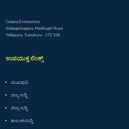
Golana Enterprises
Siddagirinagara, Madhugiri Road
Yellapura, Tumakuru - 572 106
ಉಪಯುಕ್ತ ಲಿಂಕ್ಸ್
ಮುಖಪುಟ
ರಾಜ್ಯ ಸುದ್ದಿ
ಜಿಲ್ಲಾ ಸುದ್ದಿ
ತಾಲೂಕುಸುದ್ದಿ