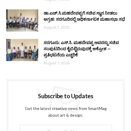
ಡಾ.ಎಚ್.ಸಿ.ಮಹದೇವಪ್ಪಗೆ ಸಚಿವ ಸ್ಥಾನ ನೀಡಲು
ಆಗ್ರಹ: ಸರಗೂರಿನಲ್ಲಿ ಅಧಿಕರ್ನಾಟಕ ಮಹಾಸಭಾ ಸಭೆ
August 7, 2026
ಸರಗೂರು: ಎಸ್.ಸಿ. ಮಹದೇವಪ್ಪ ಅವರನ್ನು ಸಚಿವ
ಸಂಪುಟದಿಂದ ಕೈಬಿಟ್ಟಿರುವುದಕ್ಕೆ ಆಕ್ರೋಶ —
ಪ್ರತಿಭಟನೆಯ ಎಚ್ಚರಿಕೆ
August 7, 2026
Subscribe to Updates
Get the latest creative news from SmartMag
about art & design.