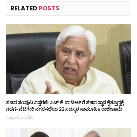
RELATED
POSTS
ಸಚಿವ ಸಂಪುಟ ವಿಸ್ತರಣೆ: ಎಚ್.ಕೆ. ಪಾಟೀಲ್ ಗೆ ಸಚಿವ ಸ್ಥಾನ ಕೈತಪ್ಪಿದ್ದಕ್ಕೆ
ಗದಗ–ಬೆಟಗೇರಿ ನಗರಸಭೆಯ 22 ಸದಸ್ಯರ ಸಾಮೂಹಿಕ ರಾಜೀನಾಮೆ
August 5, 2026