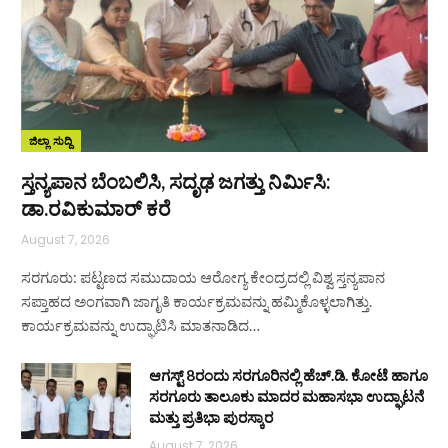
ಜಿಲ್ಲಾ ಸುದ್ದಿ
ಸ್ತನ್ಯಪಾನ ಬೆಂಬಲಿಸಿ, ಸದೃಢ ಜಗತ್ತು ನಿರ್ಮಿಸಿ:
ಡಾ.ರವಿಕುಮಾರ್ ಕರೆ
August 7, 2026
ಸರಗೂರು: ಪಟ್ಟಣದ ಸಮುದಾಯ ಆರೋಗ್ಯ ಕೇಂದ್ರದಲ್ಲಿ ವಿಶ್ವ ಸ್ತನ್ಯಪಾನ
ಸಪ್ತಾಹದ ಅಂಗವಾಗಿ ಜಾಗೃತಿ ಕಾರ್ಯಕ್ರಮವನ್ನು ಹಮ್ಮಿಕೊಳ್ಳಲಾಗಿತ್ತು.
ಕಾರ್ಯಕ್ರಮವನ್ನು ಉದ್ಘಾಟಿಸಿ ಮಾತನಾಡಿದ…
ಆಗಸ್ಟ್ 8ರಂದು ಸರಗೂರಿನಲ್ಲಿ ಹೆಚ್.ಡಿ. ಕೋಟೆ ಹಾಗೂ
ಸರಗೂರು ತಾಲೂಕು ಮಾದರ ಮಹಾಸಭಾ ಉದ್ಘಾಟನೆ
ಮತ್ತು ಪ್ರತಿಭಾ ಪುರಸ್ಕಾರ
August 7, 2026