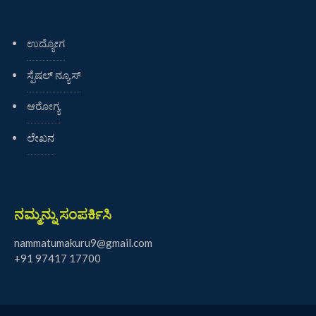
ಉದ್ಯೋಗ
ಸ್ಪೆಷಲ್ ನ್ಯೂಸ್
ಆರೋಗ್ಯ
ಲೇಖನ
ನಮ್ಮನ್ನು ಸಂಪರ್ಕಿಸಿ
nammatumakuru9@gmail.com
+91 97417 17700