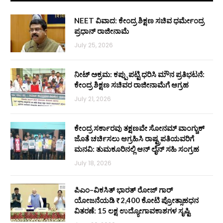
NEET ವಿವಾದ: ಕೇಂದ್ರ ಶಿಕ್ಷಣ ಸಚಿವ ಧರ್ಮೇಂದ್ರ
ಪ್ರಧಾನ್ ರಾಜೀನಾಮೆ
July 25, 2026
ನೀಟ್ ಅಕ್ರಮ: ಕಪ್ಪು ಪಟ್ಟಿ ಧರಿಸಿ ಮೌನ ಪ್ರತಿಭಟನೆ:
ಕೇಂದ್ರ ಶಿಕ್ಷಣ ಸಚಿವರ ರಾಜೀನಾಮೆಗೆ ಆಗ್ರಹ
July 21, 2026
ಕೇಂದ್ರ ಸರ್ಕಾರವು ತಕ್ಷಣವೇ ಸೋನಮ್ ವಾಂಗ್ಚುಕ್
ಜೊತೆ ಚರ್ಚಿಸಲು ಆಗ್ರಹಿಸಿ ರಾಷ್ಟ್ರಪತಿಯವರಿಗೆ
ಮನವಿ: ತುಮಕೂರಿನಲ್ಲಿ ಆನ್‌ ಲೈನ್ ಸಹಿ ಸಂಗ್ರಹ
July 18, 2026
ಪಿಎಂ–ವಿಕಸಿತ್ ಭಾರತ್ ರೋಜ್‌ ಗಾರ್
ಯೋಜನೆಯಡಿ ₹2,400 ಕೋಟಿ ಪ್ರೋತ್ಸಾಹಧನ
ವಿತರಣೆ: 15 ಲಕ್ಷ ಉದ್ಯೋಗಾವಕಾಶಗಳ ಸೃಷ್ಟಿ