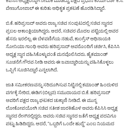
ಕೆಪಿಸಿಸಿ ಅಧ್ಯಕ್ಷರನ್ನಾಗಿ ನೇಮಕ ಮಾಡಿದ್ದು, ಪಕ್ಷದ ಪ್ರಧಾನ ಕಾರ್ಯದರ್ಶಿ ಕೆ.ಸಿ.
ವೇಣುಗೋಪಾಲ್‌ ಈ ಕುರಿತು ಅಧಿಕೃತ ಪ್ರಕಟಣೆ ಹೊರಡಿಸಿದ್ದಾರೆ.
ಬಿ.ಕೆ. ಹರಿಪ್ರಸಾದ್ ಅವರು ರಾಜ್ಯ ಸಚಿವ ಸಂಪುಟದಲ್ಲಿ ಸಚಿವ ಸ್ಥಾನದ
ಪ್ರಬಲ ಆಕಾಂಕ್ಷಿಯಾಗಿದ್ದರು. ಆದರೆ, ಸಚಿವರ ಮೊದಲ ಪಟ್ಟಿಯಲ್ಲಿ ಅವರ
ಹೆಸರು ಇರಲಿಲ್ಲ. ಈ ಬೆಳವಣಿಗೆಯ ನಡುವೆ, ಕಾಂಗ್ರೆಸ್‌ ಅಧಿನಾಯಕಿ
ಸೋನಿಯಾ ಗಾಂಧಿ ಅವರು ಹರಿಪ್ರಸಾದ್‌ ಅವರೊಂದಿಗೆ ಚರ್ಚಿಸಿ, ಕೆಪಿಸಿಸಿ
ಅಧ್ಯಕ್ಷ ಸ್ಥಾನ ವಹಿಸಿಕೊಳ್ಳುವಂತೆ ಮನವೊಲಿಸಿದರು. ಹೈಕಮಾಂಡ್
ಸೂಚನೆಗೆ ಗೌರವ ನೀಡಿ ಅವರು ಈ ಜವಾಬ್ದಾರಿಯನ್ನು ವಹಿಸಿಕೊಳ್ಳಲು
ಒಪ್ಪಿಗೆ ಸೂಚಿಸಿದ್ದಾರೆ ಎನ್ನಲಾಗಿದೆ.
ಜಾತಿ ಸಮೀಕರಣವನ್ನು ಸರಿದೂಗಿಸುವ ನಿಟ್ಟಿನಲ್ಲಿ ಕಮಾಂಡ್ ಹಿಂದುಳಿದ
ವರ್ಗಕ್ಕೆ ಸೇರಿದ, ಈಡಿಗ (ಬಿಲ್ಲವ) ಸಮುದಾಯದ ಬಿ.ಕೆ. ಹರಿಪ್ರಸಾದ್‌
ಅವರಿಗೆ ಪಕ್ಷದ ರಾಜ್ಯ ಘಟಕದ ಚುಕ್ಕಾಣಿ ನೀಡಿದೆ. ಈ ಮುನ್ನ
ಲೋಕೋಪಯೋಗಿ ಸಚಿವ ಸತೀಶ ಜಾರಕಿಹೊಳಿ ಅವರು ಕೆಪಿಸಿಸಿ ಅಧ್ಯಕ್ಷ
ಸ್ಥಾನದ ರೇಸ್‌ನಲ್ಲಿದ್ದರು. ಅವರು ಸಚಿವ ಸ್ಥಾನದ ಜತೆಗೆ ಅಧ್ಯಕ್ಷ ಪದವಿಗೂ
ಪಟ್ಟು ಹಿಡಿದಿದ್ದರು. ಆದರೆ, “ಒಬ್ಬರಿಗೆ ಒಂದೇ ಹುದ್ದೆ” ಎಂಬ ನಿಯಮದ