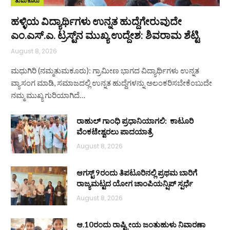
ತುಮಕೂರು
ಹಳ್ಳಿಯ ವಿದ್ಯಾರ್ಥಿಗಳು ಉನ್ನತ ಹುದ್ದೆಗೇರುವುದೇ
ಎಂ.ಎಸ್.ಎ. ಟ್ರಸ್ಟ್‌ನ ಮುಖ್ಯ ಉದ್ದೇಶ: ಶಿವರಾಮ ಶೆಟ್ಟಿ
August 8, 2026
ಮಧುಗಿರಿ (ನಮ್ಮತುಮಕೂರು): ಗ್ರಾಮೀಣ ಭಾಗದ ವಿದ್ಯಾರ್ಥಿಗಳು ಉನ್ನತ
ವ್ಯಾಸಂಗ ಮಾಡಿ, ಸಮಾಜದಲ್ಲಿ ಉನ್ನತ ಹುದ್ದೆಗಳನ್ನು ಅಲಂಕರಿಸಬೇಕೆಂಬುದೇ
ನಮ್ಮ ಮುಖ್ಯ ಗುರಿಯಾಗಿದೆ…
ರಾಹುಲ್ ಗಾಂಧಿ ಪ್ರಧಾನಿಯಾಗಲಿ: ಕಾಟೂರಿ
ವೆಂಕಟೇಶ್ವರಲು ಪಾದಯಾತ್ರೆ
August 8, 2026
ಆಗಸ್ಟ್ 9ರಂದು ತಿಪಟೂರಿನಲ್ಲಿ ಪ್ರಥಮ ಬಾರಿಗೆ
ರಾಜ್ಯಮಟ್ಟದ ಯೋಗ ಚಾಂಪಿಯನ್ಷಿಪ್ ಸ್ಪರ್ಧೆ
August 8, 2026
ಆ.10ರಂದು ರಾಷ್ಟ್ರೀಯ ಜಂತುಹುಳು ನಿವಾರಣಾ