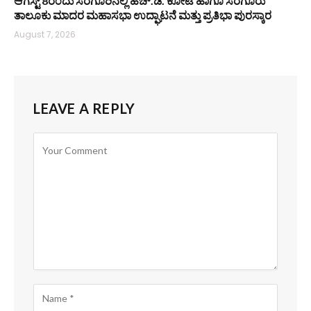
ಆಗಸ್ಟ್ 8ರಂದು ಸರಗೂರಿನಲ್ಲಿ ಹೆಚ್.ಡಿ. ಕೋಟೆ ಹಾಗೂ ಸರಗೂರು
ತಾಲೂಕು ಮಾದರ ಮಹಾಸಭಾ ಉದ್ಘಾಟನೆ ಮತ್ತು ಪ್ರತಿಭಾ ಪುರಸ್ಕಾರ
August 7, 2026
LEAVE A REPLY