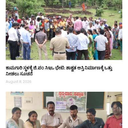
ಕಾಮಗಾರಿ ಸ್ಥಳಕ್ಕೆ ಜಿ.ಪಂ ಸಿಇಒ ಭೇಟಿ: ಶಾಶ್ವತ ಆಸ್ತಿ ನಿರ್ಮಾಣಕ್ಕೆ ಒತ್ತು
ನೀಡಲು ಸೂಚನೆ
August 8, 2026