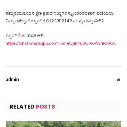
ನಮ್ಮತುಮಕೂರಿನ ಕ್ಷಣ ಕ್ಷಣದ ಸುದ್ದಿಗಳನ್ನು ನಿರಂತರವಾಗಿ ಪಡೆಯಲು
ನಿಮ್ಮ ವಾಟ್ಸಾಪ್ ಗ್ರೂಪ್ ಗೆ 8123382149 ಸಂಖ್ಯೆಯನ್ನು ಸೇರಿಸಿ.
ಗ್ರೂಪ್ ಗೆ ಜಾಯಿನ್ ಆಗಿ:
https://chat.whatsapp.com/ISmeQjik4LbG9KvWhKlbCC
admin
Web
RELATED
POSTS