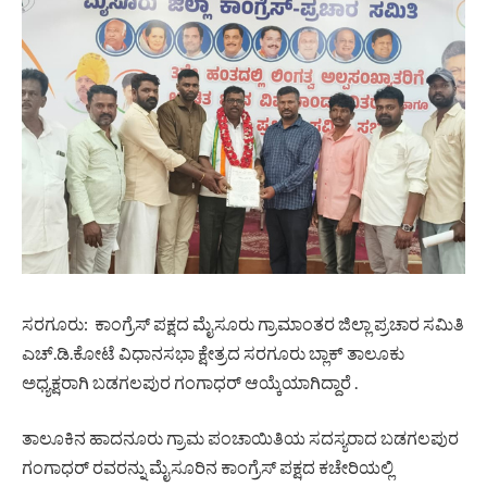
ಸರಗೂರು: ಕಾಂಗ್ರೆಸ್ ಪಕ್ಷದ ಮೈಸೂರು ಗ್ರಾಮಾಂತರ ಜಿಲ್ಲಾ ಪ್ರಚಾರ ಸಮಿತಿ
ಎಚ್.ಡಿ.ಕೋಟೆ ವಿಧಾನಸಭಾ ಕ್ಷೇತ್ರದ ಸರಗೂರು ಬ್ಲಾಕ್ ತಾಲೂಕು
ಅಧ್ಯಕ್ಷರಾಗಿ ಬಡಗಲಪುರ ಗಂಗಾಧರ್ ಆಯ್ಕೆಯಾಗಿದ್ದಾರೆ .
ತಾಲೂಕಿನ ಹಾದನೂರು ಗ್ರಾಮ ಪಂಚಾಯಿತಿಯ ಸದಸ್ಯರಾದ ಬಡಗಲಪುರ
ಗಂಗಾಧರ್ ರವರನ್ನು ಮೈಸೂರಿನ ಕಾಂಗ್ರೆಸ್ ಪಕ್ಷದ ಕಚೇರಿಯಲ್ಲಿ