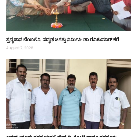
ಸ್ತನ್ಯಪಾನ ಬೆಂಬಲಿಸಿ, ಸದೃಢ ಜಗತ್ತು ನಿರ್ಮಿಸಿ: ಡಾ.ರವಿಕುಮಾರ್ ಕರೆ
August 7, 2026