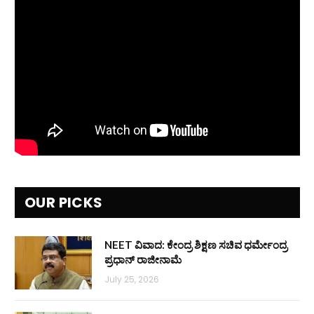
OUR PICKS
NEET ವಿವಾದ: ಕೇಂದ್ರ ಶಿಕ್ಷಣ ಸಚಿವ ಧರ್ಮೇಂದ್ರ
ಪ್ರಧಾನ್ ರಾಜೀನಾಮೆ
July 25, 2026