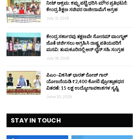
ನೀಟ್ ಅಕ್ರಮ: ಕಪ್ಪು ಪಟ್ಟಿ ಧರಿಸಿ ಮೌನ ಪ್ರತಿಭಟನೆ:
ಕೇಂದ್ರ ಶಿಕ್ಷಣ ಸಚಿವರ ರಾಜೀನಾಮೆಗೆ ಆಗ್ರಹ
July 21, 2026
ಕೇಂದ್ರ ಸರ್ಕಾರವು ತಕ್ಷಣವೇ ಸೋನಮ್ ವಾಂಗ್ಚುಕ್
ಜೊತೆ ಚರ್ಚಿಸಲು ಆಗ್ರಹಿಸಿ ರಾಷ್ಟ್ರಪತಿಯವರಿಗೆ
ಮನವಿ: ತುಮಕೂರಿನಲ್ಲಿ ಆನ್‌ ಲೈನ್ ಸಹಿ ಸಂಗ್ರಹ
July 18, 2026
ಪಿಎಂ–ವಿಕಸಿತ್ ಭಾರತ್ ರೋಜ್‌ ಗಾರ್
ಯೋಜನೆಯಡಿ ₹2,400 ಕೋಟಿ ಪ್ರೋತ್ಸಾಹಧನ
ವಿತರಣೆ: 15 ಲಕ್ಷ ಉದ್ಯೋಗಾವಕಾಶಗಳ ಸೃಷ್ಟಿ
June 20, 2026
STAY IN TOUCH