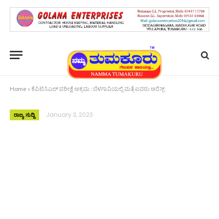
Home
»
ಕೆಪಿಟಿಸಿಎಲ್ ಪರೀಕ್ಷೆ ಅಕ್ರಮ : ಬೆಳಗಾವಿಯಲ್ಲಿ ಮತ್ತೆ ಐವರು ಅರೆಸ್ಟ್
January 3, 2023
ರಾಜ್ಯ ಸುದ್ದಿ