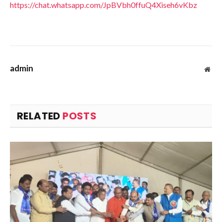
https://chat.whatsapp.com/JpBVbh0ffuQ4Xiseh6vKbz
admin
Web
RELATED
POSTS