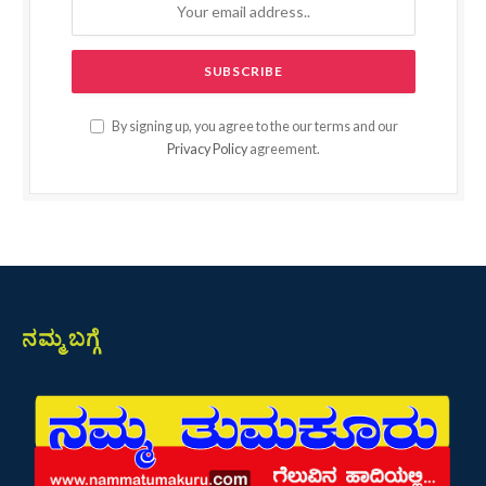
By signing up, you agree to the our terms and our
Privacy Policy
agreement.
ನಮ್ಮ ಬಗ್ಗೆ