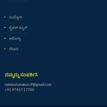
ಉದ್ಯೋಗ
ಸ್ಪೆಷಲ್ ನ್ಯೂಸ್
ಆರೋಗ್ಯ
ಲೇಖನ
ನಮ್ಮನ್ನು ಸಂಪರ್ಕಿಸಿ
nammatumakuru9@gmail.com
+91 97417 17700