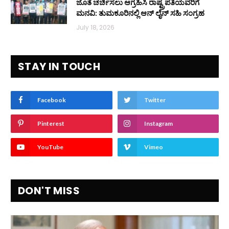
ಜೊತೆ ಚರ್ಚಿಸಲು ಆಗ್ರಹಿಸಿ ರಾಷ್ಟ್ರಪತಿಯವರಿಗೆ
ಮನವಿ: ತುಮಕೂರಿನಲ್ಲಿ ಆನ್‌ ಲೈನ್ ಸಹಿ ಸಂಗ್ರಹ
July 18, 2026
STAY IN TOUCH
Facebook
Twitter
Pinterest
Instagram
YouTube
Vimeo
DON'T MISS