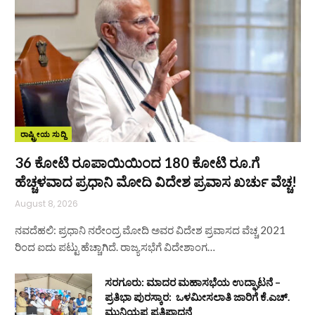
ರಾಷ್ಟ್ರೀಯ ಸುದ್ದಿ
36 ಕೋಟಿ ರೂಪಾಯಿಯಿಂದ 180 ಕೋಟಿ ರೂ.ಗೆ
ಹೆಚ್ಚಳವಾದ ಪ್ರಧಾನಿ ಮೋದಿ ವಿದೇಶ ಪ್ರವಾಸ ಖರ್ಚು ವೆಚ್ಚ!
August 8, 2026
ನವದೆಹಲಿ: ಪ್ರಧಾನಿ ನರೇಂದ್ರ ಮೋದಿ ಅವರ ವಿದೇಶ ಪ್ರವಾಸದ ವೆಚ್ಚ 2021
ರಿಂದ ಐದು ಪಟ್ಟು ಹೆಚ್ಚಾಗಿದೆ. ರಾಜ್ಯಸಭೆಗೆ ವಿದೇಶಾಂಗ…
ಸರಗೂರು: ಮಾದರ ಮಹಾಸಭೆಯ ಉದ್ಘಾಟನೆ –
ಪ್ರತಿಭಾ ಪುರಸ್ಕಾರ: ಒಳಮೀಸಲಾತಿ ಜಾರಿಗೆ ಕೆ.ಎಚ್.
ಮುನಿಯಪ್ಪ ಪ್ರತಿಪಾದನೆ