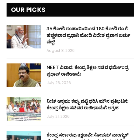
OUR PICKS
36 ಕೋಟಿ ರೂಪಾಯಿಯಿಂದ 180 ಕೋಟಿ ರೂ.ಗೆ
ಹೆಚ್ಚಳವಾದ ಪ್ರಧಾನಿ ಮೋದಿ ವಿದೇಶ ಪ್ರವಾಸ ಖರ್ಚು
ವೆಚ್ಚ!
August 8, 2026
NEET ವಿವಾದ: ಕೇಂದ್ರ ಶಿಕ್ಷಣ ಸಚಿವ ಧರ್ಮೇಂದ್ರ
ಪ್ರಧಾನ್ ರಾಜೀನಾಮೆ
July 25, 2026
ನೀಟ್ ಅಕ್ರಮ: ಕಪ್ಪು ಪಟ್ಟಿ ಧರಿಸಿ ಮೌನ ಪ್ರತಿಭಟನೆ:
ಕೇಂದ್ರ ಶಿಕ್ಷಣ ಸಚಿವರ ರಾಜೀನಾಮೆಗೆ ಆಗ್ರಹ
July 21, 2026
ಕೇಂದ್ರ ಸರ್ಕಾರವು ತಕ್ಷಣವೇ ಸೋನಮ್ ವಾಂಗ್ಚುಕ್