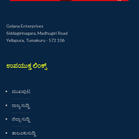
Golana Enterprises
Siddagirinagara, Madhugiri Road
Yellapura, Tumakuru - 572 106
ಉಪಯುಕ್ತ ಲಿಂಕ್ಸ್
ಮುಖಪುಟ
ರಾಜ್ಯ ಸುದ್ದಿ
ಜಿಲ್ಲಾ ಸುದ್ದಿ
ತಾಲೂಕುಸುದ್ದಿ