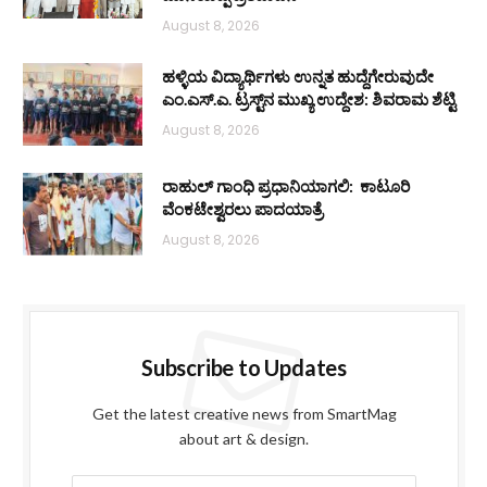
August 8, 2026
ಹಳ್ಳಿಯ ವಿದ್ಯಾರ್ಥಿಗಳು ಉನ್ನತ ಹುದ್ದೆಗೇರುವುದೇ
ಎಂ.ಎಸ್.ಎ. ಟ್ರಸ್ಟ್‌ನ ಮುಖ್ಯ ಉದ್ದೇಶ: ಶಿವರಾಮ ಶೆಟ್ಟಿ
August 8, 2026
ರಾಹುಲ್ ಗಾಂಧಿ ಪ್ರಧಾನಿಯಾಗಲಿ: ಕಾಟೂರಿ
ವೆಂಕಟೇಶ್ವರಲು ಪಾದಯಾತ್ರೆ
August 8, 2026
Subscribe to Updates
Get the latest creative news from SmartMag
about art & design.