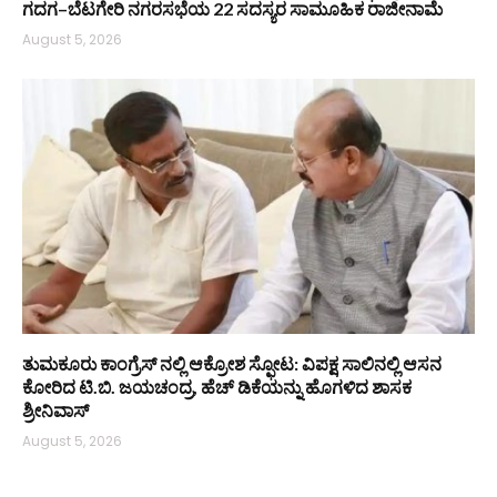
ಗದಗ–ಬೆಟಗೇರಿ ನಗರಸಭೆಯ 22 ಸದಸ್ಯರ ಸಾಮೂಹಿಕ ರಾಜೀನಾಮೆ
August 5, 2026
ತುಮಕೂರು ಕಾಂಗ್ರೆಸ್ ನಲ್ಲಿ ಆಕ್ರೋಶ ಸ್ಫೋಟ: ವಿಪಕ್ಷ ಸಾಲಿನಲ್ಲಿ ಆಸನ
ಕೋರಿದ ಟಿ.ಬಿ. ಜಯಚಂದ್ರ, ಹೆಚ್ ಡಿಕೆಯನ್ನು ಹೊಗಳಿದ ಶಾಸಕ
ಶ್ರೀನಿವಾಸ್
August 5, 2026