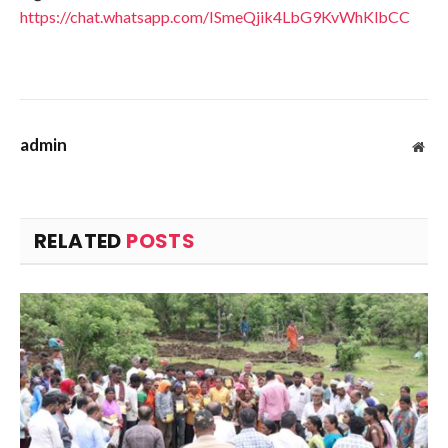
https://chat.whatsapp.com/ISmeQjik4LbG9KvWhKlbCC
admin
Web
RELATED
POSTS