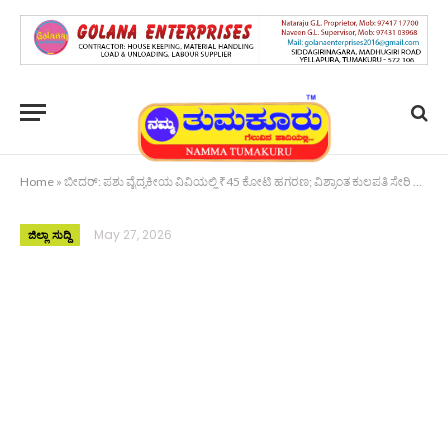
Home
»
ಬೀದರ್: ಪಶು ವೈದ್ಯಕೀಯ ವಿವಿಯಲ್ಲಿ ₹45 ಕೋಟಿ ಹಗರಣ; ವಿಶ್ರಾಂತ ಕುಲಪತಿ ಸೇರಿ ಆರು ಜನರ ಬಂಧನ!
May 27, 2026
ಜಿಲ್ಲಾ ಸುದ್ದಿ