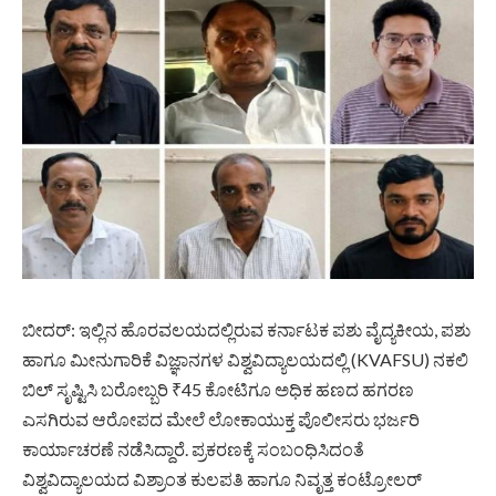
ಬೀದರ್: ಇಲ್ಲಿನ ಹೊರವಲಯದಲ್ಲಿರುವ ಕರ್ನಾಟಕ ಪಶು ವೈದ್ಯಕೀಯ, ಪಶು
ಹಾಗೂ ಮೀನುಗಾರಿಕೆ ವಿಜ್ಞಾನಗಳ ವಿಶ್ವವಿದ್ಯಾಲಯದಲ್ಲಿ (KVAFSU) ನಕಲಿ
ಬಿಲ್ ಸೃಷ್ಟಿಸಿ ಬರೋಬ್ಬರಿ ₹45 ಕೋಟಿಗೂ ಅಧಿಕ ಹಣದ ಹಗರಣ
ಎಸಗಿರುವ ಆರೋಪದ ಮೇಲೆ ಲೋಕಾಯುಕ್ತ ಪೊಲೀಸರು ಭರ್ಜರಿ
ಕಾರ್ಯಾಚರಣೆ ನಡೆಸಿದ್ದಾರೆ. ಪ್ರಕರಣಕ್ಕೆ ಸಂಬಂಧಿಸಿದಂತೆ
ವಿಶ್ವವಿದ್ಯಾಲಯದ ವಿಶ್ರಾಂತ ಕುಲಪತಿ ಹಾಗೂ ನಿವೃತ್ತ ಕಂಟ್ರೋಲರ್