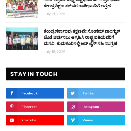
ಕೇಂದ್ರ ಶಿಕ್ಷಣ ಸಚಿವರ ರಾಜೀನಾಮೆಗೆ ಆಗ್ರಹ
July 21, 2026
ಕೇಂದ್ರ ಸರ್ಕಾರವು ತಕ್ಷಣವೇ ಸೋನಮ್ ವಾಂಗ್ಚುಕ್
ಜೊತೆ ಚರ್ಚಿಸಲು ಆಗ್ರಹಿಸಿ ರಾಷ್ಟ್ರಪತಿಯವರಿಗೆ
ಮನವಿ: ತುಮಕೂರಿನಲ್ಲಿ ಆನ್‌ ಲೈನ್ ಸಹಿ ಸಂಗ್ರಹ
July 18, 2026
STAY IN TOUCH
Facebook
Twitter
Pinterest
Instagram
YouTube
Vimeo