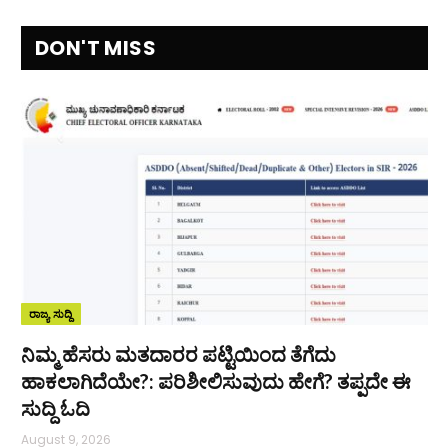
DON'T MISS
ರಾಜ್ಯ ಸುದ್ದಿ
ನಿಮ್ಮ ಹೆಸರು ಮತದಾರರ ಪಟ್ಟಿಯಿಂದ ತೆಗೆದು
ಹಾಕಲಾಗಿದೆಯೇ?: ಪರಿಶೀಲಿಸುವುದು ಹೇಗೆ? ತಪ್ಪದೇ ಈ
ಸುದ್ದಿ ಓದಿ
August 9, 2026