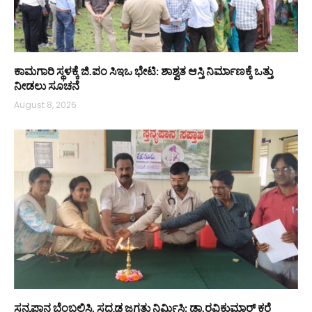
ಕಾಮಗಾರಿ ಸ್ಥಳಕ್ಕೆ ಜಿ.ಪಂ ಸಿಇಒ ಭೇಟಿ: ಶಾಶ್ವತ ಆಸ್ತಿ ನಿರ್ಮಾಣಕ್ಕೆ ಒತ್ತು
ನೀಡಲು ಸೂಚನೆ
August 8, 2026
ಸ್ತನ್ಯಪಾನ ಬೆಂಬಲಿಸಿ, ಸದೃಢ ಜಗತ್ತು ನಿರ್ಮಿಸಿ: ಡಾ.ರವಿಕುಮಾರ್ ಕರೆ