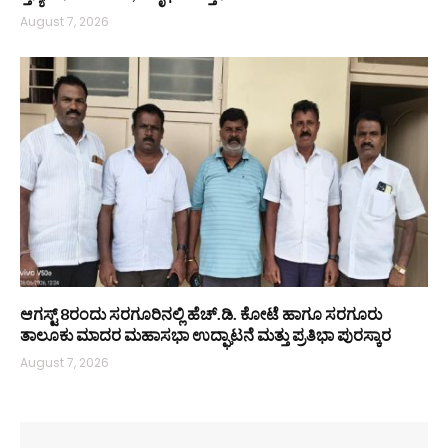
August 7, 2026
ಆಗಸ್ಟ್ 8ರಂದು ಸರಗೂರಿನಲ್ಲಿ ಹೆಚ್.ಡಿ. ಕೋಟೆ ಹಾಗೂ ಸರಗೂರು
ತಾಲೂಕು ಮಾದರ ಮಹಾಸಭಾ ಉದ್ಘಾಟನೆ ಮತ್ತು ಪ್ರತಿಭಾ ಪುರಸ್ಕಾರ
August 7, 2026