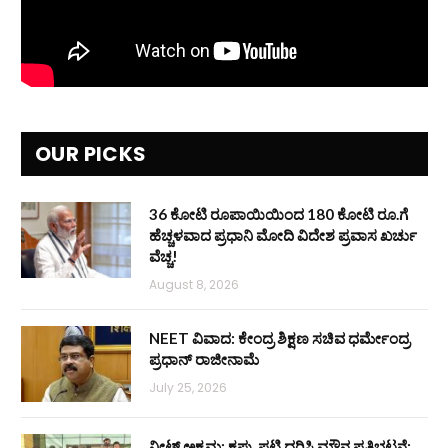
OUR PICKS
36 ಕೋಟಿ ರೂಪಾಯಿಯಿಂದ 180 ಕೋಟಿ ರೂ.ಗೆ
ಹೆಚ್ಚಳವಾದ ಪ್ರಧಾನಿ ಮೋದಿ ವಿದೇಶ ಪ್ರವಾಸ ಖರ್ಚು
ವೆಚ್ಚ!
August 8, 2026
NEET ವಿವಾದ: ಕೇಂದ್ರ ಶಿಕ್ಷಣ ಸಚಿವ ಧರ್ಮೇಂದ್ರ
ಪ್ರಧಾನ್ ರಾಜೀನಾಮೆ
July 25, 2026
ನೀಟ್ ಅಕ್ರಮ: ಕಪ್ಪು ಪಟ್ಟಿ ಧರಿಸಿ ಮೌನ ಪ್ರತಿಭಟನೆ: