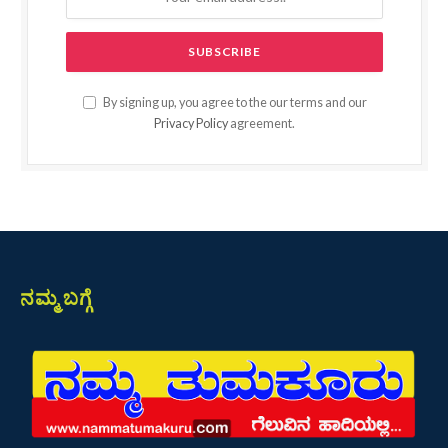
By signing up, you agree to the our terms and our
Privacy Policy
agreement.
ನಮ್ಮ ಬಗ್ಗೆ