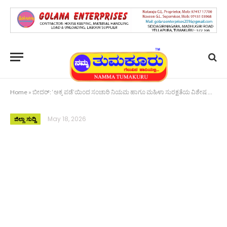
Home
»
ಬೀದರ್: ‘ಅಕ್ಕ ಪಡೆ’ಯಿಂದ ಸಂಚಾರಿ ನಿಯಮ ಹಾಗೂ ಮಹಿಳಾ ಸುರಕ್ಷತೆಯ ವಿಶೇಷ ಅರಿವು ಕಾರ್ಯಕ್ರಮ
May 18, 2026
ಜಿಲ್ಲಾ ಸುದ್ದಿ