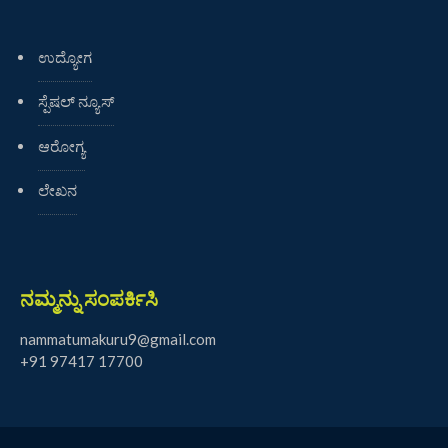
ಉದ್ಯೋಗ
ಸ್ಪೆಷಲ್ ನ್ಯೂಸ್
ಆರೋಗ್ಯ
ಲೇಖನ
ನಮ್ಮನ್ನು ಸಂಪರ್ಕಿಸಿ
nammatumakuru9@gmail.com
+91 97417 17700