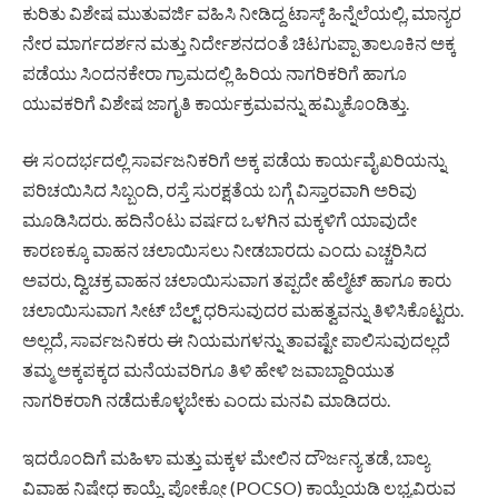
ಕುರಿತು ವಿಶೇಷ ಮುತುವರ್ಜಿ ವಹಿಸಿ ನೀಡಿದ್ದ ಟಾಸ್ಕ್ ಹಿನ್ನೆಲೆಯಲ್ಲಿ, ಮಾನ್ಯರ
ನೇರ ಮಾರ್ಗದರ್ಶನ ಮತ್ತು ನಿರ್ದೇಶನದಂತೆ ಚಿಟಗುಪ್ಪಾ ತಾಲೂಕಿನ ಅಕ್ಕ
ಪಡೆಯು ಸಿಂದನಕೇರಾ ಗ್ರಾಮದಲ್ಲಿ ಹಿರಿಯ ನಾಗರಿಕರಿಗೆ ಹಾಗೂ
ಯುವಕರಿಗೆ ವಿಶೇಷ ಜಾಗೃತಿ ಕಾರ್ಯಕ್ರಮವನ್ನು ಹಮ್ಮಿಕೊಂಡಿತ್ತು.
ಈ ಸಂದರ್ಭದಲ್ಲಿ ಸಾರ್ವಜನಿಕರಿಗೆ ಅಕ್ಕ ಪಡೆಯ ಕಾರ್ಯವೈಖರಿಯನ್ನು
ಪರಿಚಯಿಸಿದ ಸಿಬ್ಬಂದಿ, ರಸ್ತೆ ಸುರಕ್ಷತೆಯ ಬಗ್ಗೆ ವಿಸ್ತಾರವಾಗಿ ಅರಿವು
ಮೂಡಿಸಿದರು. ಹದಿನೆಂಟು ವರ್ಷದ ಒಳಗಿನ ಮಕ್ಕಳಿಗೆ ಯಾವುದೇ
ಕಾರಣಕ್ಕೂ ವಾಹನ ಚಲಾಯಿಸಲು ನೀಡಬಾರದು ಎಂದು ಎಚ್ಚರಿಸಿದ
ಅವರು, ದ್ವಿಚಕ್ರ ವಾಹನ ಚಲಾಯಿಸುವಾಗ ತಪ್ಪದೇ ಹೆಲ್ಮೆಟ್ ಹಾಗೂ ಕಾರು
ಚಲಾಯಿಸುವಾಗ ಸೀಟ್ ಬೆಲ್ಟ್ ಧರಿಸುವುದರ ಮಹತ್ವವನ್ನು ತಿಳಿಸಿಕೊಟ್ಟರು.
ಅಲ್ಲದೆ, ಸಾರ್ವಜನಿಕರು ಈ ನಿಯಮಗಳನ್ನು ತಾವಷ್ಟೇ ಪಾಲಿಸುವುದಲ್ಲದೆ
ತಮ್ಮ ಅಕ್ಕಪಕ್ಕದ ಮನೆಯವರಿಗೂ ತಿಳಿ ಹೇಳಿ ಜವಾಬ್ದಾರಿಯುತ
ನಾಗರಿಕರಾಗಿ ನಡೆದುಕೊಳ್ಳಬೇಕು ಎಂದು ಮನವಿ ಮಾಡಿದರು.
ಇದರೊಂದಿಗೆ ಮಹಿಳಾ ಮತ್ತು ಮಕ್ಕಳ ಮೇಲಿನ ದೌರ್ಜನ್ಯ ತಡೆ, ಬಾಲ್ಯ
ವಿವಾಹ ನಿಷೇಧ ಕಾಯ್ದೆ, ಪೋಕ್ಸೋ (POCSO) ಕಾಯ್ದೆಯಡಿ ಲಭ್ಯವಿರುವ