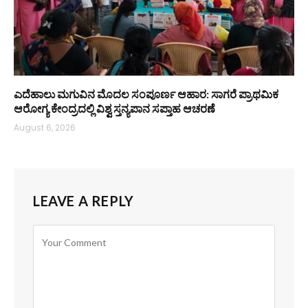
ಎದೆಹಾಲು ಮಗುವಿನ ಮೊದಲ ಸಂಪೂರ್ಣ ಆಹಾರ: ಸಾಗರೆ ಪ್ರಾಥಮಿಕ
ಆರೋಗ್ಯ ಕೇಂದ್ರದಲ್ಲಿ ವಿಶ್ವ ಸ್ತನ್ಯಪಾನ ಸಪ್ತಾಹ ಆಚರಣೆ
August 6, 2026
LEAVE A REPLY