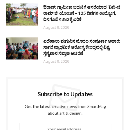
ಔರಾದ್: ಗ್ರಾಮೀಣ ಬದುಕಿಗೆ ಆಸರೆಯಾದ ‘ವಿಬಿ-ಜಿ
ರಾಮ್ ಜಿ’ ಯೋಜನೆ – 125 ದಿನಗಳ ಉದ್ಯೋಗ,
ದಿನಗೂಲಿ ₹382ಕ್ಕೆ ಏರಿಕೆ
August 6, 2026
ಎದೆಹಾಲು ಮಗುವಿನ ಮೊದಲ ಸಂಪೂರ್ಣ ಆಹಾರ:
ಸಾಗರೆ ಪ್ರಾಥಮಿಕ ಆರೋಗ್ಯ ಕೇಂದ್ರದಲ್ಲಿ ವಿಶ್ವ
ಸ್ತನ್ಯಪಾನ ಸಪ್ತಾಹ ಆಚರಣೆ
August 6, 2026
Subscribe to Updates
Get the latest creative news from SmartMag
about art & design.