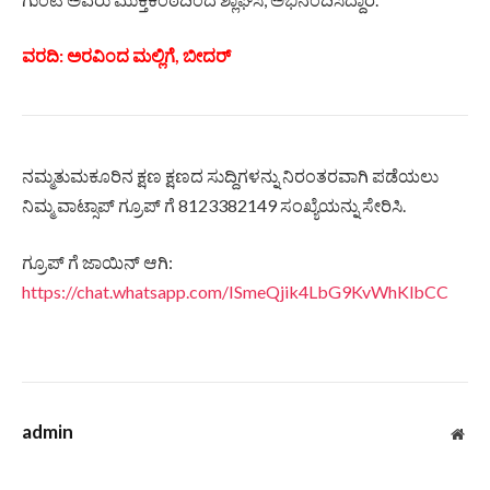
ವರದಿ: ಅರವಿಂದ ಮಲ್ಲಿಗೆ, ಬೀದರ್
ನಮ್ಮತುಮಕೂರಿನ ಕ್ಷಣ ಕ್ಷಣದ ಸುದ್ದಿಗಳನ್ನು ನಿರಂತರವಾಗಿ ಪಡೆಯಲು
ನಿಮ್ಮ ವಾಟ್ಸಾಪ್ ಗ್ರೂಪ್ ಗೆ 8123382149 ಸಂಖ್ಯೆಯನ್ನು ಸೇರಿಸಿ.
ಗ್ರೂಪ್ ಗೆ ಜಾಯಿನ್ ಆಗಿ:
https://chat.whatsapp.com/ISmeQjik4LbG9KvWhKlbCC
admin
Web