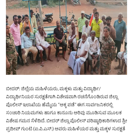
ಬೀದರ್: ಜಿಲ್ಲೆಯ ಮಹಿಳೆಯರು, ಮಕ್ಕಳು ಮತ್ತು ವಿದ್ಯಾರ್ಥಿ/
ವಿದ್ಯಾರ್ಥಿನಿಯರ ಸುರಕ್ಷತೆಗಾಗಿ ವಿಶೇಷವಾಗಿ ರಚನೆಗೊಂಡಿರುವ ಜಿಲ್ಲಾ
ಪೊಲೀಸ್ ಇಲಾಖೆಯ ಹೆಮ್ಮೆಯ “ಅಕ್ಕ ಪಡೆ” ಈಗ ಸಾರ್ವಜನಿಕರಲ್ಲಿ
ಸಂಚಾರಿ ನಿಯಮಗಳು ಹಾಗೂ ಕಾನೂನು ಅರಿವು ಮೂಡಿಸುವ ಮೂಲಕ
ವಿಶೇಷ ಗಮನ ಸೆಳೆದಿದೆ. ಬೀದರ್ ಜಿಲ್ಲಾ ಪೊಲೀಸ್ ವರಿಷ್ಠಾಧಿಕಾರಿಗಳಾದ ಶ್ರೀ
ಪ್ರದೀಪ್ ಗುಂಟಿ (ಐ.ಪಿ.ಎಸ್.) ಅವರು ಮಹಿಳೆಯರ ಮತ್ತು ಮಕ್ಕಳ ಸುರಕ್ಷತೆ