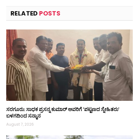
RELATED
POSTS
ಸರಗೂರು: ಸಾಧಕ ಪ್ರಸನ್ನ ಕುಮಾರ್ ಅವರಿಗೆ ‘ಪಟ್ಟಣದ ಸ್ನೇಹಿತರು’
ಬಳಗದಿಂದ ಸನ್ಮಾನ
August 7, 2026