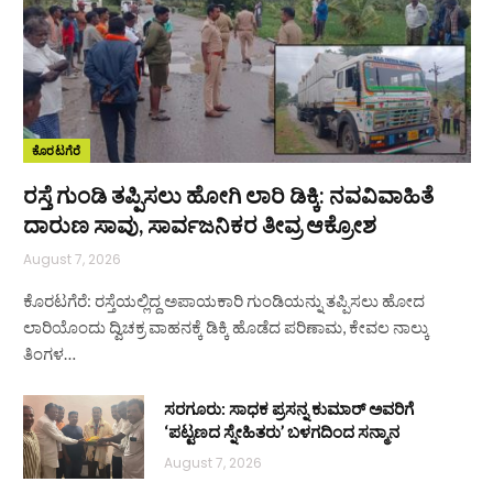
ಕೊರಟಗೆರೆ
ರಸ್ತೆ ಗುಂಡಿ ತಪ್ಪಿಸಲು ಹೋಗಿ ಲಾರಿ ಡಿಕ್ಕಿ: ನವವಿವಾಹಿತೆ
ದಾರುಣ ಸಾವು, ಸಾರ್ವಜನಿಕರ ತೀವ್ರ ಆಕ್ರೋಶ
August 7, 2026
ಕೊರಟಗೆರೆ: ರಸ್ತೆಯಲ್ಲಿದ್ದ ಅಪಾಯಕಾರಿ ಗುಂಡಿಯನ್ನು ತಪ್ಪಿಸಲು ಹೋದ
ಲಾರಿಯೊಂದು ದ್ವಿಚಕ್ರ ವಾಹನಕ್ಕೆ ಡಿಕ್ಕಿ ಹೊಡೆದ ಪರಿಣಾಮ, ಕೇವಲ ನಾಲ್ಕು
ತಿಂಗಳ…
ಸರಗೂರು: ಸಾಧಕ ಪ್ರಸನ್ನ ಕುಮಾರ್ ಅವರಿಗೆ
‘ಪಟ್ಟಣದ ಸ್ನೇಹಿತರು’ ಬಳಗದಿಂದ ಸನ್ಮಾನ
August 7, 2026