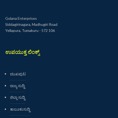
Golana Enterprises
Siddagirinagara, Madhugiri Road
Yellapura, Tumakuru - 572 106
ಉಪಯುಕ್ತ ಲಿಂಕ್ಸ್
ಮುಖಪುಟ
ರಾಜ್ಯ ಸುದ್ದಿ
ಜಿಲ್ಲಾ ಸುದ್ದಿ
ತಾಲೂಕುಸುದ್ದಿ