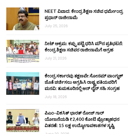
NEET ವಿವಾದ: ಕೇಂದ್ರ ಶಿಕ್ಷಣ ಸಚಿವ ಧರ್ಮೇಂದ್ರ
ಪ್ರಧಾನ್ ರಾಜೀನಾಮೆ
July 25, 2026
ನೀಟ್ ಅಕ್ರಮ: ಕಪ್ಪು ಪಟ್ಟಿ ಧರಿಸಿ ಮೌನ ಪ್ರತಿಭಟನೆ:
ಕೇಂದ್ರ ಶಿಕ್ಷಣ ಸಚಿವರ ರಾಜೀನಾಮೆಗೆ ಆಗ್ರಹ
July 21, 2026
ಕೇಂದ್ರ ಸರ್ಕಾರವು ತಕ್ಷಣವೇ ಸೋನಮ್ ವಾಂಗ್ಚುಕ್
ಜೊತೆ ಚರ್ಚಿಸಲು ಆಗ್ರಹಿಸಿ ರಾಷ್ಟ್ರಪತಿಯವರಿಗೆ
ಮನವಿ: ತುಮಕೂರಿನಲ್ಲಿ ಆನ್‌ ಲೈನ್ ಸಹಿ ಸಂಗ್ರಹ
July 18, 2026
ಪಿಎಂ–ವಿಕಸಿತ್ ಭಾರತ್ ರೋಜ್‌ ಗಾರ್
ಯೋಜನೆಯಡಿ ₹2,400 ಕೋಟಿ ಪ್ರೋತ್ಸಾಹಧನ
ವಿತರಣೆ: 15 ಲಕ್ಷ ಉದ್ಯೋಗಾವಕಾಶಗಳ ಸೃಷ್ಟಿ
June 20, 2026