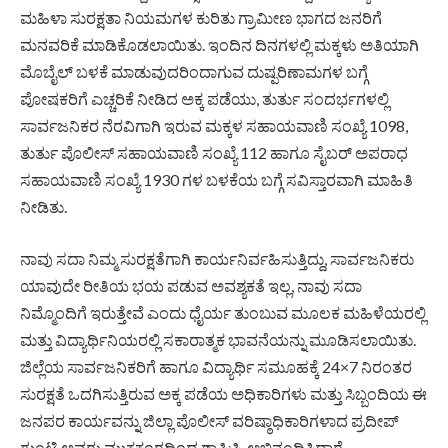
ಮಹಿಳಾ ಸುರಕ್ಷತಾ ನಿಯಮಗಳ ಕುರಿತು ಗ್ರಾಮೀಣ ಭಾಗದ ಜನರಿಗೆ
ಮನವರಿಕೆ ಮಾಡಿಕೊಡಲಾಯಿತು. ಇಂದಿನ ದಿನಗಳಲ್ಲಿ ಮಕ್ಕಳು ಅತಿಯಾಗಿ
ಮೊಬೈಲ್ ಬಳಕೆ ಮಾಡುವುದರಿಂದಾಗುವ ದುಷ್ಪರಿಣಾಮಗಳ ಬಗ್ಗೆ
ಪೋಷಕರಿಗೆ ಎಚ್ಚರಿಕೆ ನೀಡಿದ ಅಕ್ಕ ಪಡೆಯು, ತುರ್ತು ಸಂದರ್ಭಗಳಲ್ಲಿ
ಸಾರ್ವಜನಿಕರ ನೆರವಿಗಾಗಿ ಇರುವ ಮಕ್ಕಳ ಸಹಾಯವಾಣಿ ಸಂಖ್ಯೆ 1098,
ತುರ್ತು ಪೊಲೀಸ್ ಸಹಾಯವಾಣಿ ಸಂಖ್ಯೆ 112 ಹಾಗೂ ಸೈಬರ್ ಅಪರಾಧ
ಸಹಾಯವಾಣಿ ಸಂಖ್ಯೆ 1930 ಗಳ ಬಳಕೆಯ ಬಗ್ಗೆ ಸವಿಸ್ತಾರವಾಗಿ ಮಾಹಿತಿ
ನೀಡಿತು.
ನಾವು ಸದಾ ನಿಮ್ಮ ಸುರಕ್ಷತೆಗಾಗಿ ಕಾರ್ಯನಿರ್ವಹಿಸುತ್ತಿದ್ದು, ಸಾರ್ವಜನಿಕರು
ಯಾವುದೇ ರೀತಿಯ ಭಯ ಪಡುವ ಅವಶ್ಯಕತೆ ಇಲ್ಲ, ನಾವು ಸದಾ
ನಿಮ್ಮೊಂದಿಗೆ ಇರುತ್ತೇವೆ ಎಂದು ಧೈರ್ಯ ತುಂಬುವ ಮೂಲಕ ಮಹಿಳೆಯರಲ್ಲಿ
ಮತ್ತು ವಿದ್ಯಾರ್ಥಿನಿಯರಲ್ಲಿ ಸಕಾರಾತ್ಮಕ ಭಾವನೆಯನ್ನು ಮೂಡಿಸಲಾಯಿತು.
ಜಿಲ್ಲೆಯ ಸಾರ್ವಜನಿಕರಿಗೆ ಹಾಗೂ ವಿದ್ಯಾರ್ಥಿ ಸಮೂಹಕ್ಕೆ 24×7 ನಿರಂತರ
ಸುರಕ್ಷತೆ ಒದಗಿಸುತ್ತಿರುವ ಅಕ್ಕ ಪಡೆಯ ಅಧಿಕಾರಿಗಳು ಮತ್ತು ಸಿಬ್ಬಂದಿಯ ಈ
ಜನಪರ ಕಾರ್ಯವನ್ನು ಜಿಲ್ಲಾ ಪೊಲೀಸ್ ವರಿಷ್ಠಾಧಿಕಾರಿಗಳಾದ ಪ್ರದೀಪ್
ಗುಂಟಿ ಅವರು ಮುಕ್ತಕಂಠದಿಂದ ಶ್ಲಾಘಿಸಿ, ಅಭಿನಂದಿಸಿದ್ದಾರೆ.