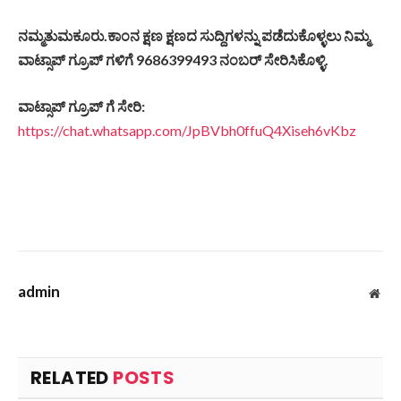
ನಮ್ಮತುಮಕೂರು.
ಕಾಂನ
ಕ್ಷಣ
ಕ್ಷಣದ
ಸುದ್ದಿಗಳನ್ನು
ಪಡೆದುಕೊಳ್ಳಲು
ನಿಮ್ಮ
ವಾಟ್ಸಾಪ್
ಗ್ರೂಪ್
ಗಳಿಗೆ 9686399493
ನಂಬರ್
ಸೇರಿಸಿಕೊಳ್ಳಿ.
ವಾಟ್ಸಾಪ್
ಗ್ರೂಪ್
ಗೆ
ಸೇರಿ
:
https://chat.whatsapp.com/JpBVbh0ffuQ4Xiseh6vKbz
admin
Web
RELATED
POSTS