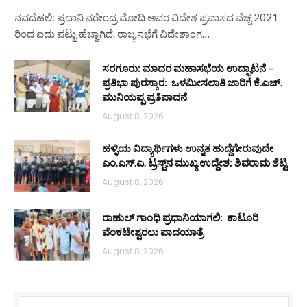
ನವದೆಹಲಿ: ಪ್ರಧಾನಿ ನರೇಂದ್ರ ಮೋದಿ ಅವರ ವಿದೇಶ ಪ್ರವಾಸದ ವೆಚ್ಚ 2021
ರಿಂದ ಐದು ಪಟ್ಟು ಹೆಚ್ಚಾಗಿದೆ. ರಾಜ್ಯಸಭೆಗೆ ವಿದೇಶಾಂಗ…
ಸರಗೂರು: ಮಾದರ ಮಹಾಸಭೆಯ ಉದ್ಘಾಟನೆ –
ಪ್ರತಿಭಾ ಪುರಸ್ಕಾರ: ಒಳಮೀಸಲಾತಿ ಜಾರಿಗೆ ಕೆ.ಎಚ್.
ಮುನಿಯಪ್ಪ ಪ್ರತಿಪಾದನೆ
August 8, 2026
ಹಳ್ಳಿಯ ವಿದ್ಯಾರ್ಥಿಗಳು ಉನ್ನತ ಹುದ್ದೆಗೇರುವುದೇ
ಎಂ.ಎಸ್.ಎ. ಟ್ರಸ್ಟ್‌ನ ಮುಖ್ಯ ಉದ್ದೇಶ: ಶಿವರಾಮ ಶೆಟ್ಟಿ
August 8, 2026
ರಾಹುಲ್ ಗಾಂಧಿ ಪ್ರಧಾನಿಯಾಗಲಿ: ಕಾಟೂರಿ
ವೆಂಕಟೇಶ್ವರಲು ಪಾದಯಾತ್ರೆ
August 8, 2026