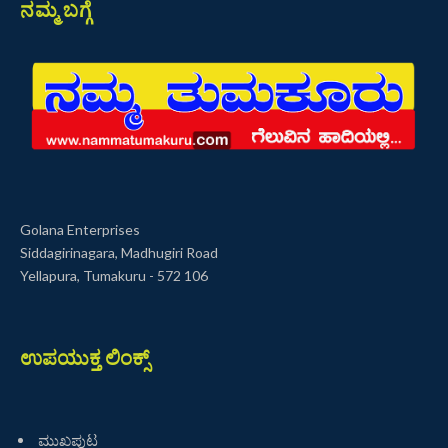
ನಮ್ಮ ಬಗ್ಗೆ
Golana Enterprises
Siddagirinagara, Madhugiri Road
Yellapura, Tumakuru - 572 106
ಉಪಯುಕ್ತ ಲಿಂಕ್ಸ್
ಮುಖಪುಟ