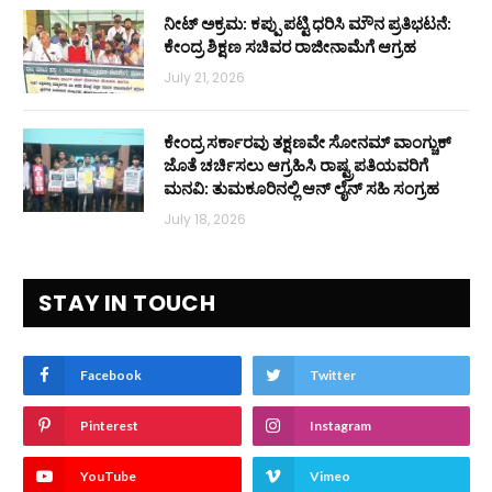
ನೀಟ್ ಅಕ್ರಮ: ಕಪ್ಪು ಪಟ್ಟಿ ಧರಿಸಿ ಮೌನ ಪ್ರತಿಭಟನೆ:
ಕೇಂದ್ರ ಶಿಕ್ಷಣ ಸಚಿವರ ರಾಜೀನಾಮೆಗೆ ಆಗ್ರಹ
July 21, 2026
ಕೇಂದ್ರ ಸರ್ಕಾರವು ತಕ್ಷಣವೇ ಸೋನಮ್ ವಾಂಗ್ಚುಕ್
ಜೊತೆ ಚರ್ಚಿಸಲು ಆಗ್ರಹಿಸಿ ರಾಷ್ಟ್ರಪತಿಯವರಿಗೆ
ಮನವಿ: ತುಮಕೂರಿನಲ್ಲಿ ಆನ್‌ ಲೈನ್ ಸಹಿ ಸಂಗ್ರಹ
July 18, 2026
STAY IN TOUCH
Facebook
Twitter
Pinterest
Instagram
YouTube
Vimeo