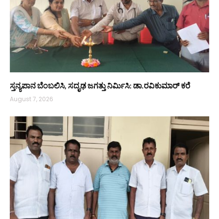
ಸ್ತನ್ಯಪಾನ ಬೆಂಬಲಿಸಿ, ಸದೃಢ ಜಗತ್ತು ನಿರ್ಮಿಸಿ: ಡಾ.ರವಿಕುಮಾರ್ ಕರೆ
August 7, 2026