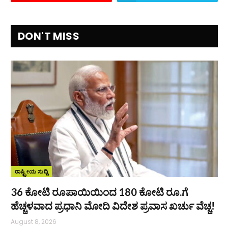
DON'T MISS
ರಾಷ್ಟ್ರೀಯ ಸುದ್ದಿ
36 ಕೋಟಿ ರೂಪಾಯಿಯಿಂದ 180 ಕೋಟಿ ರೂ.ಗೆ
ಹೆಚ್ಚಳವಾದ ಪ್ರಧಾನಿ ಮೋದಿ ವಿದೇಶ ಪ್ರವಾಸ ಖರ್ಚು ವೆಚ್ಚ!
August 8, 2026