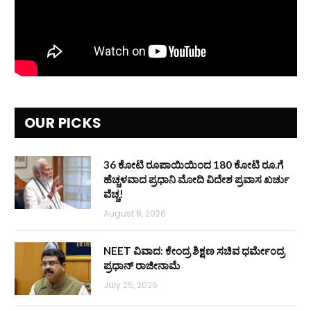
OUR PICKS
36 ಕೋಟಿ ರೂಪಾಯಿಯಿಂದ 180 ಕೋಟಿ ರೂ.ಗೆ
ಹೆಚ್ಚಳವಾದ ಪ್ರಧಾನಿ ಮೋದಿ ವಿದೇಶ ಪ್ರವಾಸ ಖರ್ಚು
ವೆಚ್ಚ!
August 8, 2026
NEET ವಿವಾದ: ಕೇಂದ್ರ ಶಿಕ್ಷಣ ಸಚಿವ ಧರ್ಮೇಂದ್ರ
ಪ್ರಧಾನ್ ರಾಜೀನಾಮೆ
July 25, 2026