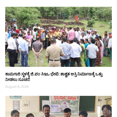
ಕಾಮಗಾರಿ ಸ್ಥಳಕ್ಕೆ ಜಿ.ಪಂ ಸಿಇಒ ಭೇಟಿ: ಶಾಶ್ವತ ಆಸ್ತಿ ನಿರ್ಮಾಣಕ್ಕೆ ಒತ್ತು
ನೀಡಲು ಸೂಚನೆ
August 8, 2026