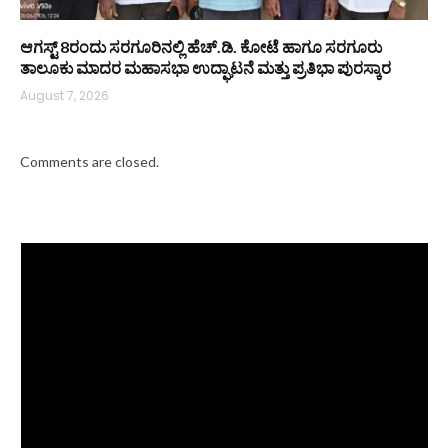
ಆಗಸ್ಟ್ 8ರಂದು ಸರಗೂರಿನಲ್ಲಿ ಹೆಚ್.ಡಿ. ಕೋಟೆ ಹಾಗೂ ಸರಗೂರು
ತಾಲೂಕು ಮಾದರ ಮಹಾಸಭಾ ಉದ್ಘಾಟನೆ ಮತ್ತು ಪ್ರತಿಭಾ ಪುರಸ್ಕಾರ
August 7, 2026
Comments are closed.