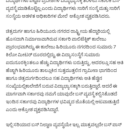
ವಿದ್ಯಾರ್ಥಿಗಳು ಪಟ್ಟಣ ಪ್ರದೇಶಗಳ ವಿದ್ಯಾಭ್ಯಾಸಕ್ಕೆ ತೆರಳಲು ಸಕಾಲಿಕ ಬಸ್‌
ವ್ಯವಸ್ಥೆ ಮಾಡಿಕೊಟ್ಟಿಲ್ಲ ಎಂದು ವಿದ್ಯಾರ್ಥಿಗಳು ಸಾರಿಗೆ ಸಂಸ್ಥೆ ಮತ್ತು ಸಾರಿಗೆ
ಸಂಸ್ಥೆಯ ಆಡಳಿತ ಅಧಿಕಾರಿಗಳ ಮೇಲೆ ಆಕ್ರೋಶ ವ್ಯಕ್ತಪಡಿಸಿದರು.
ಚಿತ್ರದುರ್ಗ ಹಾಗೂ ಹಿರಿಯೂರು ನಗರದ ರಾಷ್ಟ್ರೀಯ ಹೆದ್ದಾರಿಯಲ್ಲಿ
ಹೊಸದಾಗಿ ನಿರ್ಮಾಣವಾಗಿರುವ ಸರ್ಕಾರಿ ಪಾಲಿಟೆಕ್ನಿಕ್ ಕಾಲೇಜು
ಪ್ರಾರಂಭವಾಗಿದ್ದು, ಈ ಕಾಲೇಜು ಹಿರಿಯೂರು ನಗರದಿಂದ ಸುಮಾರು 7
ಕಿಲೋ ಮೀಟರ್ ದೂರದಲ್ಲಿದ್ದು, ಈ ವಿದ್ಯಾಸಂಸ್ಥೆಗೆ ಸುಮಾರು
ಐದುನೂರಕ್ಕಿಂತಲೂ ಹೆಚ್ವು ವಿದ್ಯಾರ್ಥಿಗಳು ಬರುತ್ತಿದ್ದು , ಅದರಲ್ಲೂ ಸಹ ಅತಿ
ಹೆಚ್ಚಾಗಿ ಹಿರಿಯೂರು ತಾಲ್ಲೂಕಿನ ಸುತ್ತಮುತ್ತಲಿನ ಗ್ರಾಮೀಣ ಭಾಗದಿಂದ
ಹಾಗೂ ಚಿತ್ರದುರ್ಗದಿಂದಲೂ ಸಹ ವಿದ್ಯಾರ್ಥಿಗಳು ಅತಿ ಹೆಚ್ವಿನ
ಸಂಖ್ಯೆಯಲ್ಲಿಕಾಲೇಜಿಗೆ ಬರುವ ವಿದ್ಯಾಭ್ಯಾಸಕ್ಕಾಗಿ ಬರುತ್ತಿದ್ದಾರೆ. ಆದರೆ ಈ
ಮಾರ್ಗವಾಗಿ ಸರ್ಕಾರವು ನಮಗೆ ಯಾವುದೇ ಬಸ್ ವ್ಯವಸ್ಥೆ ಕಲ್ಪಿಸಿಕೊಡದೆ
ಇಂದಿನ ಸರ್ಕಾರವು ವಿದ್ಯಾರ್ಥಿಗಳ ಭವಿಷ್ಯದ ಜೊತೆಯಲ್ಲಿ ಆಟವಾಡುತ್ತಿದೆ
ಎಂದು ಆಕ್ರೋಶ ವ್ಯಕ್ತಪಡಿಸಿದ್ದಾರೆ.
ಇಲ್ಲಿ ಸರಿಯಾದ ಬಸ್ ನಿಲ್ದಾಣ ವ್ಯವಸ್ಥೆಯೇ ಇಲ್ಲ. ಮಾತ್ರವಲ್ಲದೇ ಬಸ್ ಪಾಸ್