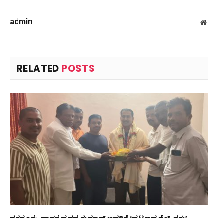
admin
Web
RELATED
POSTS