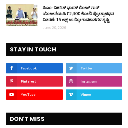
ಪಿಎಂ–ವಿಕಸಿತ್ ಭಾರತ್ ರೋಜ್‌ ಗಾರ್
ಯೋಜನೆಯಡಿ ₹2,400 ಕೋಟಿ ಪ್ರೋತ್ಸಾಹಧನ
ವಿತರಣೆ: 15 ಲಕ್ಷ ಉದ್ಯೋಗಾವಕಾಶಗಳ ಸೃಷ್ಟಿ
June 20, 2026
STAY IN TOUCH
Facebook
Twitter
Pinterest
Instagram
YouTube
Vimeo
DON'T MISS