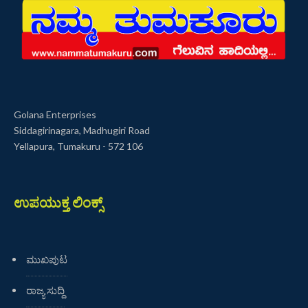
Golana Enterprises
Siddagirinagara, Madhugiri Road
Yellapura, Tumakuru - 572 106
ಉಪಯುಕ್ತ ಲಿಂಕ್ಸ್
ಮುಖಪುಟ
ರಾಜ್ಯ ಸುದ್ದಿ