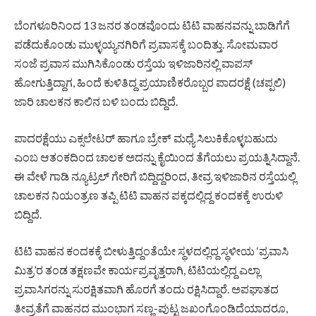
ಬೆಂಗಳೂರಿನಿಂದ 13 ಜನರ ತಂಡವೊಂದು ಟಿಟಿ ವಾಹನವನ್ನು ಬಾಡಿಗೆಗೆ
ಪಡೆದುಕೊಂಡು ಮುಳ್ಳಯ್ಯನಗಿರಿಗೆ ಪ್ರವಾಸಕ್ಕೆ ಬಂದಿತ್ತು. ಸೋಮವಾರ
ಸಂಜೆ ಪ್ರವಾಸ ಮುಗಿಸಿಕೊಂಡು ರಸ್ತೆಯ ಇಳಿಜಾರಿನಲ್ಲಿ ವಾಪಸ್
ಹೋಗುತ್ತಿದ್ದಾಗ, ಹಿಂದೆ ಕುಳಿತಿದ್ದ ಪ್ರಯಾಣಿಕರೊಬ್ಬರ ಪಾದರಕ್ಷೆ (ಚಪ್ಪಲಿ)
ಜಾರಿ ಚಾಲಕನ ಕಾಲಿನ ಬಳಿ ಬಂದು ಬಿದ್ದಿದೆ.
ಪಾದರಕ್ಷೆಯು ಎಕ್ಸಲೇಟರ್ ಹಾಗೂ ಬ್ರೇಕ್ ಮಧ್ಯೆ ಸಿಲುಕಿಕೊಳ್ಳಬಹುದು
ಎಂಬ ಆತಂಕದಿಂದ ಚಾಲಕ ಅದನ್ನು ಕೈಯಿಂದ ತೆಗೆಯಲು ಪ್ರಯತ್ನಿಸಿದ್ದಾನೆ.
ಈ ವೇಳೆ ಗಾಡಿ ನ್ಯೂಟ್ರಲ್ ಗೇರಿಗೆ ಬಿದ್ದಿದ್ದರಿಂದ, ತೀವ್ರ ಇಳಿಜಾರಿನ ರಸ್ತೆಯಲ್ಲಿ
ಚಾಲಕನ ನಿಯಂತ್ರಣ ತಪ್ಪಿ ಟಿಟಿ ವಾಹನ ಪಕ್ಕದಲ್ಲಿದ್ದ ಕಂದಕಕ್ಕೆ ಉರುಳಿ
ಬಿದ್ದಿದೆ.
ಟಿಟಿ ವಾಹನ ಕಂದಕಕ್ಕೆ ಬೀಳುತ್ತಿದ್ದಂತೆಯೇ ಸ್ಥಳದಲ್ಲಿದ್ದ ಸ್ಥಳೀಯ ‘ಪ್ರವಾಸಿ
ಮಿತ್ರ’ರ ತಂಡ ತಕ್ಷಣವೇ ಕಾರ್ಯಪ್ರವೃತ್ತರಾಗಿ, ಟಿಟಿಯಲ್ಲಿದ್ದ ಎಲ್ಲಾ
ಪ್ರವಾಸಿಗರನ್ನು ಸುರಕ್ಷಿತವಾಗಿ ಹೊರಗೆ ತಂದು ರಕ್ಷಿಸಿದ್ದಾರೆ. ಅಪಘಾತದ
ತೀವ್ರತೆಗೆ ವಾಹನದ ಮುಂಭಾಗ ಸಣ್ಣ-ಪುಟ್ಟ ಜಖಂಗೊಂಡಿದೆಯಾದರೂ,