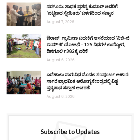
ಸರಗೂರು: ಸಾಧಕ ಪ್ರಸನ್ನ ಕುಮಾರ್ ಅವರಿಗೆ
‘ಪಟ್ಟಣದ ಸ್ನೇಹಿತರು’ ಬಳಗದಿಂದ ಸನ್ಮಾನ
August 7, 2026
ಔರಾದ್: ಗ್ರಾಮೀಣ ಬದುಕಿಗೆ ಆಸರೆಯಾದ ‘ವಿಬಿ-ಜಿ
ರಾಮ್ ಜಿ’ ಯೋಜನೆ – 125 ದಿನಗಳ ಉದ್ಯೋಗ,
ದಿನಗೂಲಿ ₹382ಕ್ಕೆ ಏರಿಕೆ
August 6, 2026
ಎದೆಹಾಲು ಮಗುವಿನ ಮೊದಲ ಸಂಪೂರ್ಣ ಆಹಾರ:
ಸಾಗರೆ ಪ್ರಾಥಮಿಕ ಆರೋಗ್ಯ ಕೇಂದ್ರದಲ್ಲಿ ವಿಶ್ವ
ಸ್ತನ್ಯಪಾನ ಸಪ್ತಾಹ ಆಚರಣೆ
August 6, 2026
Subscribe to Updates