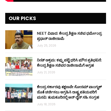
OUR PICKS
NEET ವಿವಾದ: ಕೇಂದ್ರ ಶಿಕ್ಷಣ ಸಚಿವ ಧರ್ಮೇಂದ್ರ
ಪ್ರಧಾನ್ ರಾಜೀನಾಮೆ
July 25, 2026
ನೀಟ್ ಅಕ್ರಮ: ಕಪ್ಪು ಪಟ್ಟಿ ಧರಿಸಿ ಮೌನ ಪ್ರತಿಭಟನೆ:
ಕೇಂದ್ರ ಶಿಕ್ಷಣ ಸಚಿವರ ರಾಜೀನಾಮೆಗೆ ಆಗ್ರಹ
July 21, 2026
ಕೇಂದ್ರ ಸರ್ಕಾರವು ತಕ್ಷಣವೇ ಸೋನಮ್ ವಾಂಗ್ಚುಕ್
ಜೊತೆ ಚರ್ಚಿಸಲು ಆಗ್ರಹಿಸಿ ರಾಷ್ಟ್ರಪತಿಯವರಿಗೆ
ಮನವಿ: ತುಮಕೂರಿನಲ್ಲಿ ಆನ್‌ ಲೈನ್ ಸಹಿ ಸಂಗ್ರಹ
July 18, 2026