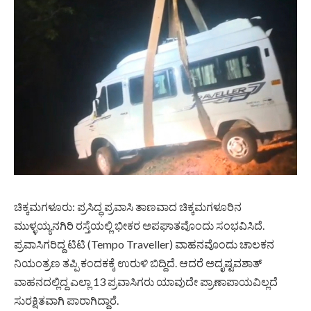
ಚಿಕ್ಕಮಗಳೂರು: ಪ್ರಸಿದ್ಧ ಪ್ರವಾಸಿ ತಾಣವಾದ ಚಿಕ್ಕಮಗಳೂರಿನ
ಮುಳ್ಳಯ್ಯನಗಿರಿ ರಸ್ತೆಯಲ್ಲಿ ಭೀಕರ ಅಪಘಾತವೊಂದು ಸಂಭವಿಸಿದೆ.
ಪ್ರವಾಸಿಗರಿದ್ದ ಟಿಟಿ (Tempo Traveller) ವಾಹನವೊಂದು ಚಾಲಕನ
ನಿಯಂತ್ರಣ ತಪ್ಪಿ ಕಂದಕಕ್ಕೆ ಉರುಳಿ ಬಿದ್ದಿದೆ. ಆದರೆ ಅದೃಷ್ಟವಶಾತ್‌
ವಾಹನದಲ್ಲಿದ್ದ ಎಲ್ಲಾ 13 ಪ್ರವಾಸಿಗರು ಯಾವುದೇ ಪ್ರಾಣಾಪಾಯವಿಲ್ಲದೆ
ಸುರಕ್ಷಿತವಾಗಿ ಪಾರಾಗಿದ್ದಾರೆ.