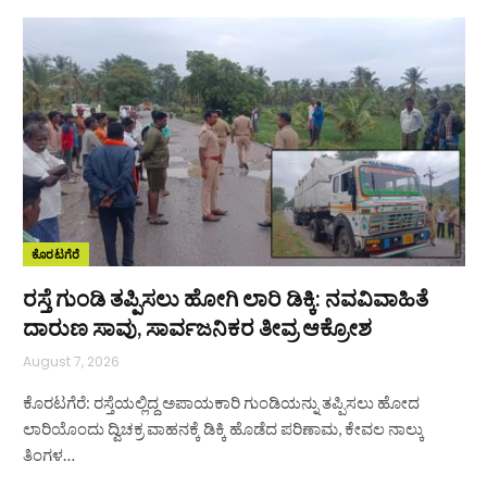
ಕೊರಟಗೆರೆ
ರಸ್ತೆ ಗುಂಡಿ ತಪ್ಪಿಸಲು ಹೋಗಿ ಲಾರಿ ಡಿಕ್ಕಿ: ನವವಿವಾಹಿತೆ
ದಾರುಣ ಸಾವು, ಸಾರ್ವಜನಿಕರ ತೀವ್ರ ಆಕ್ರೋಶ
August 7, 2026
ಕೊರಟಗೆರೆ: ರಸ್ತೆಯಲ್ಲಿದ್ದ ಅಪಾಯಕಾರಿ ಗುಂಡಿಯನ್ನು ತಪ್ಪಿಸಲು ಹೋದ
ಲಾರಿಯೊಂದು ದ್ವಿಚಕ್ರ ವಾಹನಕ್ಕೆ ಡಿಕ್ಕಿ ಹೊಡೆದ ಪರಿಣಾಮ, ಕೇವಲ ನಾಲ್ಕು
ತಿಂಗಳ…