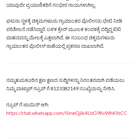
ಯಾವುದೇ ಪ್ರಯಾಣಿಕರಿಗೆ ಗಂಭೀರ ಗಾಯಗಳಾಗಿಲ್ಲ.
ಘಟನಾ ಸ್ಥಳಕ್ಕೆ ಚಿಕ್ಕಮಗಳೂರು ಗ್ರಾಮಾಂತರ ಪೊಲೀಸರು ಭೇಟಿ ನೀಡಿ
ಪರಿಶೀಲನೆ ನಡೆಸಿದ್ದಾರೆ. ಬಳಿಕ ಕ್ರೇನ್ ಮೂಲಕ ಕಂದಕಕ್ಕೆ ಬಿದ್ದಿದ್ದ ಟಿಟಿ
ವಾಹನವನ್ನು ಮೇಲಕ್ಕೆ ಎತ್ತಲಾಗಿದೆ. ಈ ಸಂಬಂಧ ಚಿಕ್ಕಮಗಳೂರು
ಗ್ರಾಮಾಂತರ ಪೊಲೀಸ್ ಠಾಣೆಯಲ್ಲಿ ಪ್ರಕರಣ ದಾಖಲಾಗಿದೆ.
ನಮ್ಮತುಮಕೂರಿನ ಕ್ಷಣ ಕ್ಷಣದ ಸುದ್ದಿಗಳನ್ನು ನಿರಂತರವಾಗಿ ಪಡೆಯಲು
ನಿಮ್ಮ ವಾಟ್ಸಾಪ್ ಗ್ರೂಪ್ ಗೆ 8123382149 ಸಂಖ್ಯೆಯನ್ನು ಸೇರಿಸಿ.
ಗ್ರೂಪ್ ಗೆ ಜಾಯಿನ್ ಆಗಿ:
https://chat.whatsapp.com/ISmeQjik4LbG9KvWhKlbCC