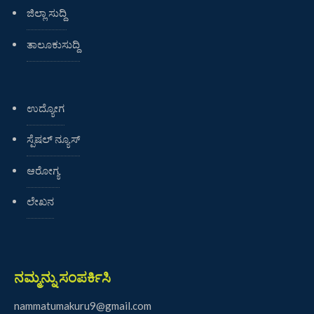
ಜಿಲ್ಲಾ ಸುದ್ದಿ
ತಾಲೂಕುಸುದ್ದಿ
ಉದ್ಯೋಗ
ಸ್ಪೆಷಲ್ ನ್ಯೂಸ್
ಆರೋಗ್ಯ
ಲೇಖನ
ನಮ್ಮನ್ನು ಸಂಪರ್ಕಿಸಿ
nammatumakuru9@gmail.com