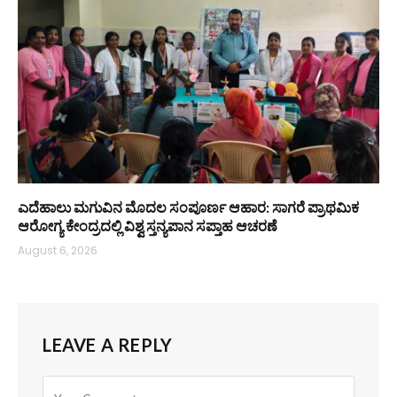
ಎದೆಹಾಲು ಮಗುವಿನ ಮೊದಲ ಸಂಪೂರ್ಣ ಆಹಾರ: ಸಾಗರೆ ಪ್ರಾಥಮಿಕ
ಆರೋಗ್ಯ ಕೇಂದ್ರದಲ್ಲಿ ವಿಶ್ವ ಸ್ತನ್ಯಪಾನ ಸಪ್ತಾಹ ಆಚರಣೆ
August 6, 2026
LEAVE A REPLY