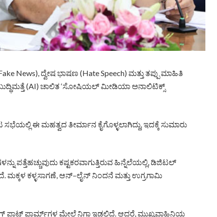
ಿ (Fake News), ದ್ವೇಷ ಭಾಷಣ (Hate Speech) ಮತ್ತು ತಪ್ಪು ಮಾಹಿತಿ
ುದ್ಧಿಮತ್ತೆ (AI) ಚಾಲಿತ ‘ಸೋಷಿಯಲ್ ಮೀಡಿಯಾ ಅನಾಲಿಟಿಕ್ಸ್
 ಸಭೆಯಲ್ಲಿ ಈ ಮಹತ್ವದ ತೀರ್ಮಾನ ಕೈಗೊಳ್ಳಲಾಗಿದ್ದು, ಇದಕ್ಕೆ ಸುಮಾರು
ನು ಪತ್ತೆಹಚ್ಚುವುದು ಕಷ್ಟಕರವಾಗುತ್ತಿರುವ ಹಿನ್ನೆಲೆಯಲ್ಲಿ, ಡಿಜಿಟಲ್
ತಿದೆ. ಮಕ್ಕಳ ಕಳ್ಳಸಾಗಣೆ, ಆನ್–ಲೈನ್ ನಿಂದನೆ ಮತ್ತು ಉಗ್ರಗಾಮಿ
ಪ್ಲಾಟ್‌ ಫಾರ್ಮ್‌ಗಳ ಮೇಲೆ ನಿಗಾ ಇಡಲಿದೆ. ಆದರೆ, ಮುಖ್ಯವಾಹಿನಿಯ