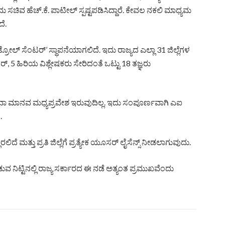
ು ಸಚಿವ ಹೆಚ್.ಕೆ. ಪಾಟೀಲ್ ಸ್ಪಷ್ಟಪಡಿಸಿದ್ದಾರೆ. ಕೇವಲ ನಕಲಿ ಮಾಧ್ಯಮ
ೆ.
ರೋಲ್ ಸೆಂಟರ್’ ಸ್ಥಾಪನೆಯಾಗಲಿದೆ. ಇದು ರಾಜ್ಯದ ಎಲ್ಲಾ 31 ಜಿಲ್ಲೆಗಳ
ೇಜರ್, 5 ಹಿರಿಯ ವಿಶ್ಲೇಷಕರು ಸೇರಿದಂತೆ ಒಟ್ಟು 18 ತಜ್ಞರು
ಅಥವಾ ಮಾನವ ಮಧ್ಯಪ್ರವೇಶ ಇರುವುದಿಲ್ಲ. ಇದು ಸಂಪೂರ್ಣವಾಗಿ ಎಐ
.
ತ್ತು ಪ್ರತಿ ಜಿಲ್ಲೆಗೆ ಪ್ರತ್ಯೇಕ ಯೂಸರ್ ಲೈಸೆನ್ಸ್ ನೀಡಲಾಗುವುದು.
ವ ನಿಟ್ಟಿನಲ್ಲಿ ರಾಜ್ಯ ಸರ್ಕಾರದ ಈ ನಡೆ ಅತ್ಯಂತ ಪ್ರಮುಖವೆಂದು