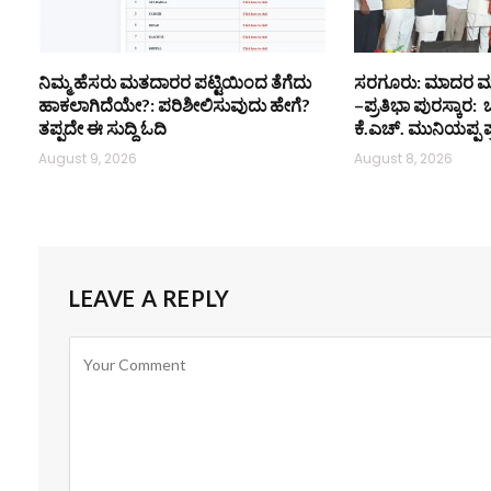
ನಿಮ್ಮ ಹೆಸರು ಮತದಾರರ ಪಟ್ಟಿಯಿಂದ ತೆಗೆದು
ಸರಗೂರು: ಮಾದರ ಮ
ಹಾಕಲಾಗಿದೆಯೇ?: ಪರಿಶೀಲಿಸುವುದು ಹೇಗೆ?
–ಪ್ರತಿಭಾ ಪುರಸ್ಕಾರ
ತಪ್ಪದೇ ಈ ಸುದ್ದಿ ಓದಿ
ಕೆ.ಎಚ್. ಮುನಿಯಪ್ಪ ಪ
August 9, 2026
August 8, 2026
LEAVE A REPLY