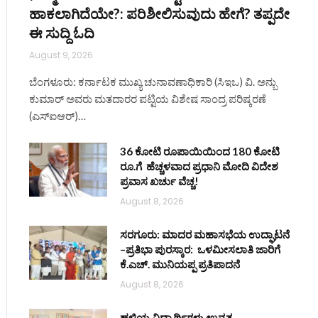
ಹಾಕಲಾಗಿದೆಯೇ?: ಪರಿಶೀಲಿಸುವುದು ಹೇಗೆ? ತಪ್ಪದೇ
ಈ ಸುದ್ದಿ ಓದಿ
August 9, 2026
ಬೆಂಗಳೂರು: ಕರ್ನಾಟಕ ಮುಖ್ಯ ಚುನಾವಣಾಧಿಕಾರಿ (ಸಿಇಒ) ವಿ. ಅನ್ಬು
ಕುಮಾರ್ ಅವರು ಮತದಾರರ ಪಟ್ಟಿಯ ವಿಶೇಷ ಸಾಂದ್ರ ಪರಿಷ್ಕರಣೆ
(ಎಸ್‌ಐಆರ್)…
ite
36 ಕೋಟಿ ರೂಪಾಯಿಯಿಂದ 180 ಕೋಟಿ
ರೂ.ಗೆ ಹೆಚ್ಚಳವಾದ ಪ್ರಧಾನಿ ಮೋದಿ ವಿದೇಶ
ಪ್ರವಾಸ ಖರ್ಚು ವೆಚ್ಚ!
August 8, 2026
ಸರಗೂರು: ಮಾದರ ಮಹಾಸಭೆಯ ಉದ್ಘಾಟನೆ
–ಪ್ರತಿಭಾ ಪುರಸ್ಕಾರ: ಒಳಮೀಸಲಾತಿ ಜಾರಿಗೆ
ಕೆ.ಎಚ್. ಮುನಿಯಪ್ಪ ಪ್ರತಿಪಾದನೆ
August 8, 2026
ಹಳ್ಳಿಯ ವಿದ್ಯಾರ್ಥಿಗಳು ಉನ್ನತ