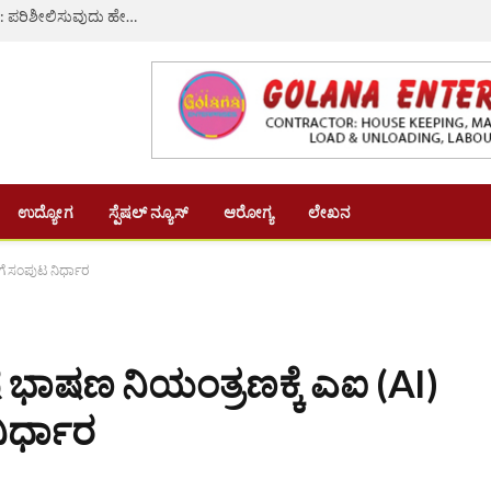
ನಿಮ್ಮ ಹೆಸರು ಮತದಾರರ ಪಟ್ಟಿಯಿಂದ ತೆಗೆದು ಹಾಕಲಾಗಿದೆಯೇ?: ಪರಿಶೀಲಿಸುವುದು ಹೇಗೆ? ತಪ್ಪದೇ ಈ ಸುದ್ದಿ ಓದಿ
ಉದ್ಯೋಗ
ಸ್ಪೆಷಲ್ ನ್ಯೂಸ್
ಆರೋಗ್ಯ
ಲೇಖನ
ಕೆಗೆ ಸಂಪುಟ ನಿರ್ಧಾರ
ದ್ವೇಷ ಭಾಷಣ ನಿಯಂತ್ರಣಕ್ಕೆ ಎಐ (AI)
ಿರ್ಧಾರ