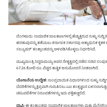
ಬೆಂಗಳೂರು: ಸಾಮಾಜಿಕ ಜಾಲತಾಣಗಳಲ್ಲಿ ಹೆಚ್ಚುತ್ತಿರುವ ಸುಳ್ಳು ಸುದ್ದ
ಹರಡುವುದನ್ನು ತಡೆಯಲು ಕರ್ನಾಟಕ ಸರ್ಕಾರವು ಅತ್ಯಾಧುನಿಕ ಕೃತಕ ಬ
ಸಲ್ಯೂಷನ್’ ತಂತ್ರಾಂಶವನ್ನು ಅಳವಡಿಸಿಕೊಳ್ಳಲು ನಿರ್ಧರಿಸಿದೆ.
ಮುಖ್ಯಮಂತ್ರಿ ಸಿದ್ದರಾಮಯ್ಯ ಅವರ ನೇತೃತ್ವದಲ್ಲಿ ನಡೆದ ಸಚಿವ ಸಂಪುಟ
67.26 ಕೋಟಿ ರೂ. ವೆಚ್ಚದ ತಾತ್ವಿಕ ಅನುಮೋದನೆ ನೀಡಲಾಗಿದೆ.
ಯೋಜನೆಯ ಉದ್ದೇಶ:
ಸಾಂಪ್ರದಾಯಿಕ ವಿಧಾನಗಳಿಂದ ಸುಳ್ಳು ಸುದ್ದಿಗಳನ್
ಬೆದರಿಕೆಗಳನ್ನು ಕ್ಷಿಪ್ರವಾಗಿ ಗುರುತಿಸಲು ಎಐ ತಂತ್ರಜ್ಞಾನ ಬಳಸಲಾಗುತ್
ಚಟುವಟಿಕೆಗಳ ನಿರೂಪಣೆಗಳನ್ನು ಇದು ಪತ್ತೆಹಚ್ಚಲಿದೆ.
ವ್ಯಾಪ್ತಿ:
ಈ ತಂತ್ರಾಂಶವು ಸಾಮಾಜಿಕ ಜಾಲತಾಣಗಳು ಮತ್ತು ಮೆಸೇಜಿಂಗ್ 