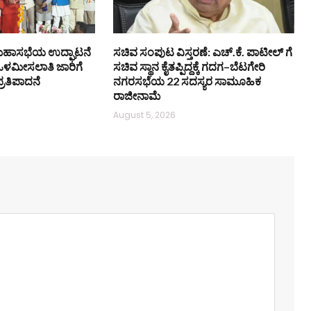
ಹಾಸಭೆಯ ಉದ್ಘಾಟನೆ
ಸಚಿವ ಸಂಪುಟ ವಿಸ್ತರಣೆ: ಎಚ್.ಕೆ. ಪಾಟೀಲ್ ಗೆ
: ಒಳಮೀಸಲಾತಿ ಜಾರಿಗೆ
ಸಚಿವ ಸ್ಥಾನ ಕೈತಪ್ಪಿದ್ದಕ್ಕೆ ಗದಗ–ಬೆಟಗೇರಿ
್ರತಿಪಾದನೆ
ನಗರಸಭೆಯ 22 ಸದಸ್ಯರ ಸಾಮೂಹಿಕ
ರಾಜೀನಾಮೆ
August 5, 2026