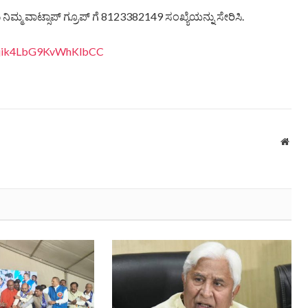
ಿಮ್ಮ ವಾಟ್ಸಾಪ್ ಗ್ರೂಪ್ ಗೆ 8123382149 ಸಂಖ್ಯೆಯನ್ನು ಸೇರಿಸಿ.
eQjik4LbG9KvWhKlbCC
Webs