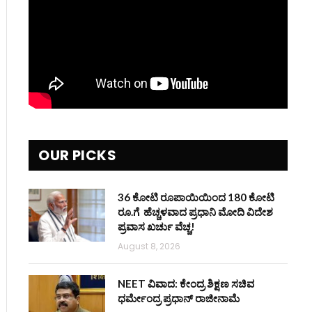
OUR PICKS
36 ಕೋಟಿ ರೂಪಾಯಿಯಿಂದ 180 ಕೋಟಿ
ರೂ.ಗೆ ಹೆಚ್ಚಳವಾದ ಪ್ರಧಾನಿ ಮೋದಿ ವಿದೇಶ
ಪ್ರವಾಸ ಖರ್ಚು ವೆಚ್ಚ!
August 8, 2026
NEET ವಿವಾದ: ಕೇಂದ್ರ ಶಿಕ್ಷಣ ಸಚಿವ
ಧರ್ಮೇಂದ್ರ ಪ್ರಧಾನ್ ರಾಜೀನಾಮೆ