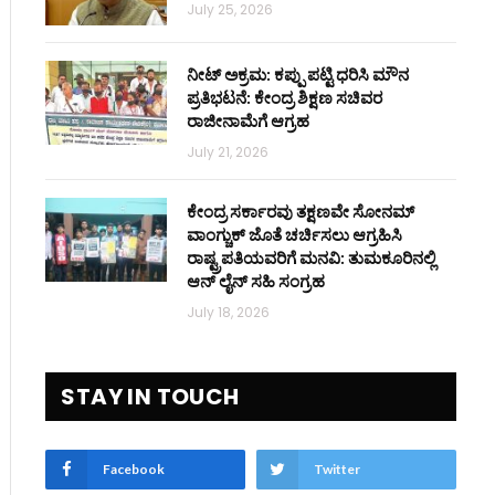
July 25, 2026
ನೀಟ್ ಅಕ್ರಮ: ಕಪ್ಪು ಪಟ್ಟಿ ಧರಿಸಿ ಮೌನ
ಪ್ರತಿಭಟನೆ: ಕೇಂದ್ರ ಶಿಕ್ಷಣ ಸಚಿವರ
ರಾಜೀನಾಮೆಗೆ ಆಗ್ರಹ
July 21, 2026
ಕೇಂದ್ರ ಸರ್ಕಾರವು ತಕ್ಷಣವೇ ಸೋನಮ್
ವಾಂಗ್ಚುಕ್ ಜೊತೆ ಚರ್ಚಿಸಲು ಆಗ್ರಹಿಸಿ
ರಾಷ್ಟ್ರಪತಿಯವರಿಗೆ ಮನವಿ: ತುಮಕೂರಿನಲ್ಲಿ
ಆನ್‌ ಲೈನ್ ಸಹಿ ಸಂಗ್ರಹ
July 18, 2026
STAY IN TOUCH
Facebook
Twitter