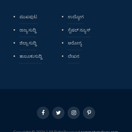
ಮುಖಪುಟ
ಉದ್ಯೋಗ
ರಾಜ್ಯ ಸುದ್ದಿ
ಸ್ಪೆಷಲ್ ನ್ಯೂಸ್
ಜಿಲ್ಲಾ ಸುದ್ದಿ
ಆರೋಗ್ಯ
ತಾಲೂಕುಸುದ್ದಿ
ಲೇಖನ
Facebook
Twitter
Instagram
Pinterest
Copyright © 2026 | All Right Reserved
nammatumakuru.com
.