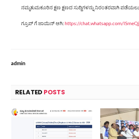
ನಮ್ಮತುಮಕೂರಿನ ಕ್ಷಣ ಕ್ಷಣದ ಸುದ್ದಿಗಳನ್ನು ನಿರಂತರವಾಗಿ ಪಡೆಯಲು ನ
ಗ್ರೂಪ್ ಗೆ ಜಾಯಿನ್ ಆಗಿ:
https://chat.whatsapp.com/ISm
admin
RELATED
POSTS