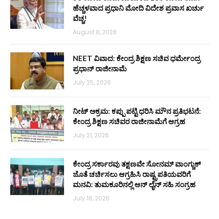
ಹೆಚ್ಚಳವಾದ ಪ್ರಧಾನಿ ಮೋದಿ ವಿದೇಶ ಪ್ರವಾಸ ಖರ್ಚು
ವೆಚ್ಚ!
August 8, 2026
NEET ವಿವಾದ: ಕೇಂದ್ರ ಶಿಕ್ಷಣ ಸಚಿವ ಧರ್ಮೇಂದ್ರ
ಪ್ರಧಾನ್ ರಾಜೀನಾಮೆ
July 25, 2026
ನೀಟ್ ಅಕ್ರಮ: ಕಪ್ಪು ಪಟ್ಟಿ ಧರಿಸಿ ಮೌನ ಪ್ರತಿಭಟನೆ:
ಕೇಂದ್ರ ಶಿಕ್ಷಣ ಸಚಿವರ ರಾಜೀನಾಮೆಗೆ ಆಗ್ರಹ
July 21, 2026
ಕೇಂದ್ರ ಸರ್ಕಾರವು ತಕ್ಷಣವೇ ಸೋನಮ್ ವಾಂಗ್ಚುಕ್
ಜೊತೆ ಚರ್ಚಿಸಲು ಆಗ್ರಹಿಸಿ ರಾಷ್ಟ್ರಪತಿಯವರಿಗೆ
ಮನವಿ: ತುಮಕೂರಿನಲ್ಲಿ ಆನ್‌ ಲೈನ್ ಸಹಿ ಸಂಗ್ರಹ
July 18, 2026