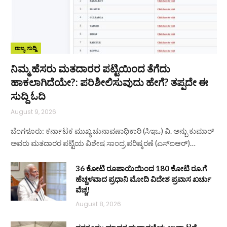
ರಾಜ್ಯ ಸುದ್ದಿ
ನಿಮ್ಮ ಹೆಸರು ಮತದಾರರ ಪಟ್ಟಿಯಿಂದ ತೆಗೆದು
ಹಾಕಲಾಗಿದೆಯೇ?: ಪರಿಶೀಲಿಸುವುದು ಹೇಗೆ? ತಪ್ಪದೇ ಈ
ಸುದ್ದಿ ಓದಿ
August 9, 2026
ಬೆಂಗಳೂರು: ಕರ್ನಾಟಕ ಮುಖ್ಯ ಚುನಾವಣಾಧಿಕಾರಿ (ಸಿಇಒ) ವಿ. ಅನ್ಬು ಕುಮಾರ್
ಅವರು ಮತದಾರರ ಪಟ್ಟಿಯ ವಿಶೇಷ ಸಾಂದ್ರ ಪರಿಷ್ಕರಣೆ (ಎಸ್‌ಐಆರ್)…
36 ಕೋಟಿ ರೂಪಾಯಿಯಿಂದ 180 ಕೋಟಿ ರೂ.ಗೆ
ಹೆಚ್ಚಳವಾದ ಪ್ರಧಾನಿ ಮೋದಿ ವಿದೇಶ ಪ್ರವಾಸ ಖರ್ಚು
ವೆಚ್ಚ!
August 8, 2026