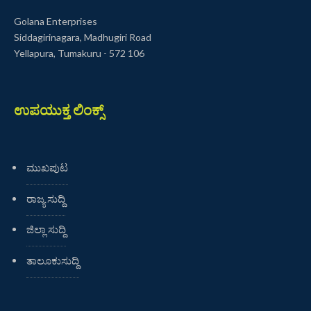
Golana Enterprises
Siddagirinagara, Madhugiri Road
Yellapura, Tumakuru - 572 106
ಉಪಯುಕ್ತ ಲಿಂಕ್ಸ್
ಮುಖಪುಟ
ರಾಜ್ಯ ಸುದ್ದಿ
ಜಿಲ್ಲಾ ಸುದ್ದಿ
ತಾಲೂಕುಸುದ್ದಿ