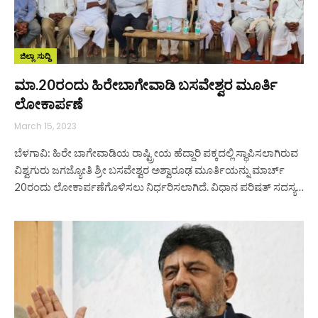
ಜಿಲ್ಲಾ ಸುದ್ದಿ
ಮಾ.20ರಂದು ಹಿರೇಬಾಗೇವಾಡಿ ಬಸವೇಶ್ವರ ಮೂರ್ತಿ
ಲೋಕಾರ್ಪಣೆ
March 15, 2023
ಬೆಳಗಾವಿ: ಹಿರೇ ಬಾಗೇವಾಡಿಯ ರಾಷ್ಟ್ರೀಯ ಹೆದ್ದಾರಿ ಪಕ್ಕದಲ್ಲಿ ಸ್ಥಾಪಿಸಲಾಗಿರುವ
ವಿಶ್ವಗುರು ಜಗಜ್ಯೋತಿ ಶ್ರೀ ಬಸವೇಶ್ವರ ಅಶ್ವಾರೂಢ ಮೂರ್ತಿಯನ್ನು ಮಾರ್ಚ್
20ರಂದು ಲೋಕಾರ್ಪಣೆಗೊಳಿಸಲು ನಿರ್ಧರಿಸಲಾಗಿದೆ. ವಿಧಾನ ಪರಿಷತ್ ಸದಸ್ಯ…