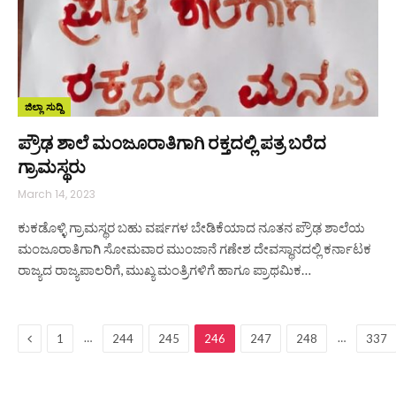
ಜಿಲ್ಲಾ ಸುದ್ದಿ
ಪ್ರೌಢ ಶಾಲೆ ಮಂಜೂರಾತಿಗಾಗಿ ರಕ್ತದಲ್ಲಿ ಪತ್ರ ಬರೆದ
ಗ್ರಾಮಸ್ಥರು
March 14, 2023
ಕುಕಡೊಳ್ಳಿ ಗ್ರಾಮಸ್ಥರ ಬಹು ವರ್ಷಗಳ ಬೇಡಿಕೆಯಾದ ನೂತನ ಪ್ರೌಢ ಶಾಲೆಯ
ಮಂಜೂರಾತಿಗಾಗಿ ಸೋಮವಾರ ಮುಂಜಾನೆ ಗಣೇಶ ದೇವಸ್ಥಾನದಲ್ಲಿ ಕರ್ನಾಟಕ
ರಾಜ್ಯದ ರಾಜ್ಯಪಾಲರಿಗೆ, ಮುಖ್ಯ ಮಂತ್ರಿಗಳಿಗೆ ಹಾಗೂ ಪ್ರಾಥಮಿಕ…
Previous
…
…
1
244
245
246
247
248
337