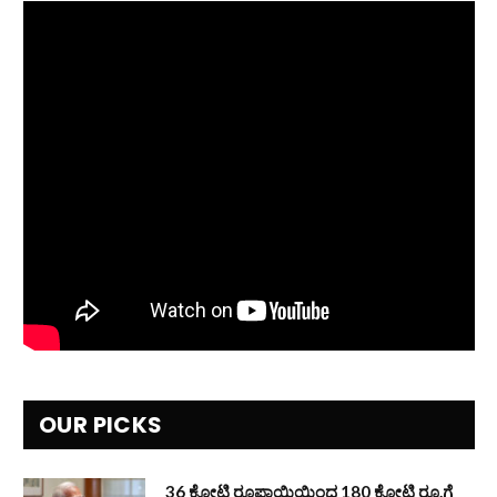
OUR PICKS
36 ಕೋಟಿ ರೂಪಾಯಿಯಿಂದ 180 ಕೋಟಿ ರೂ.ಗೆ