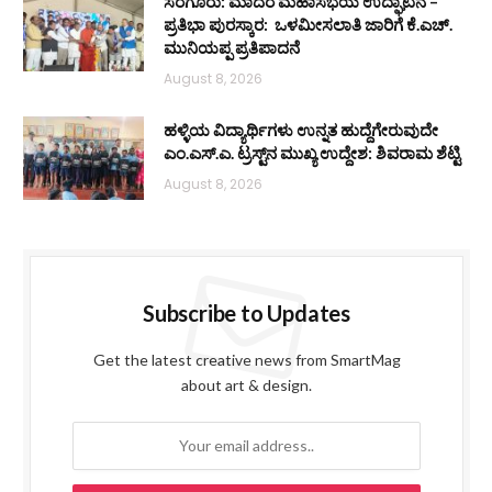
ಸರಗೂರು: ಮಾದರ ಮಹಾಸಭೆಯ ಉದ್ಘಾಟನೆ –
ಪ್ರತಿಭಾ ಪುರಸ್ಕಾರ: ಒಳಮೀಸಲಾತಿ ಜಾರಿಗೆ ಕೆ.ಎಚ್.
ಮುನಿಯಪ್ಪ ಪ್ರತಿಪಾದನೆ
August 8, 2026
ಹಳ್ಳಿಯ ವಿದ್ಯಾರ್ಥಿಗಳು ಉನ್ನತ ಹುದ್ದೆಗೇರುವುದೇ
ಎಂ.ಎಸ್.ಎ. ಟ್ರಸ್ಟ್‌ನ ಮುಖ್ಯ ಉದ್ದೇಶ: ಶಿವರಾಮ ಶೆಟ್ಟಿ
August 8, 2026
Subscribe to Updates
Get the latest creative news from SmartMag
about art & design.