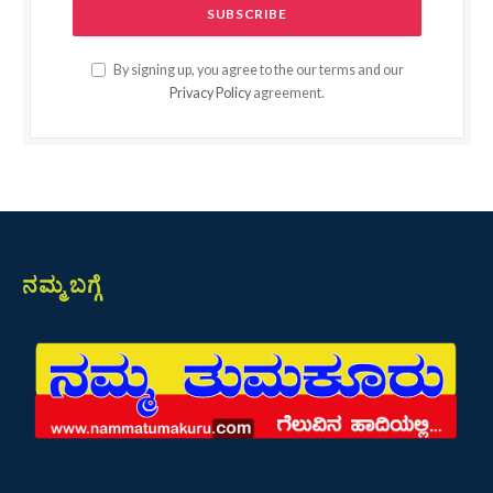
By signing up, you agree to the our terms and our
Privacy Policy
agreement.
ನಮ್ಮ ಬಗ್ಗೆ