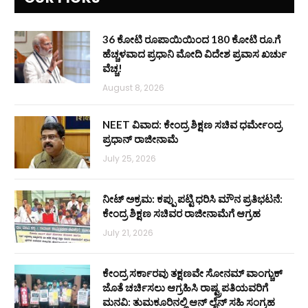
36 ಕೋಟಿ ರೂಪಾಯಿಯಿಂದ 180 ಕೋಟಿ ರೂ.ಗೆ
ಹೆಚ್ಚಳವಾದ ಪ್ರಧಾನಿ ಮೋದಿ ವಿದೇಶ ಪ್ರವಾಸ ಖರ್ಚು
ವೆಚ್ಚ!
August 8, 2026
NEET ವಿವಾದ: ಕೇಂದ್ರ ಶಿಕ್ಷಣ ಸಚಿವ ಧರ್ಮೇಂದ್ರ
ಪ್ರಧಾನ್ ರಾಜೀನಾಮೆ
July 25, 2026
ನೀಟ್ ಅಕ್ರಮ: ಕಪ್ಪು ಪಟ್ಟಿ ಧರಿಸಿ ಮೌನ ಪ್ರತಿಭಟನೆ:
ಕೇಂದ್ರ ಶಿಕ್ಷಣ ಸಚಿವರ ರಾಜೀನಾಮೆಗೆ ಆಗ್ರಹ
July 21, 2026
ಕೇಂದ್ರ ಸರ್ಕಾರವು ತಕ್ಷಣವೇ ಸೋನಮ್ ವಾಂಗ್ಚುಕ್
ಜೊತೆ ಚರ್ಚಿಸಲು ಆಗ್ರಹಿಸಿ ರಾಷ್ಟ್ರಪತಿಯವರಿಗೆ
ಮನವಿ: ತುಮಕೂರಿನಲ್ಲಿ ಆನ್‌ ಲೈನ್ ಸಹಿ ಸಂಗ್ರಹ