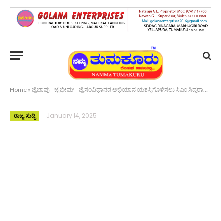
Home
»
ಜೈ ಬಾಪು– ಜೈ ಭೀಮ್– ಜೈ ಸಂವಿಧಾನದ ಅಭಿಯಾನ ಯಶಸ್ವಿಗೊಳಿಸಲು ಸಿಎಂ ಸಿದ್ದರಾಮಯ್ಯ ಕರೆ
January 14, 2025
ರಾಜ್ಯ ಸುದ್ದಿ