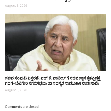
August 8, 2026
ಸಚಿವ ಸಂಪುಟ ವಿಸ್ತರಣೆ: ಎಚ್.ಕೆ. ಪಾಟೀಲ್ ಗೆ ಸಚಿವ ಸ್ಥಾನ ಕೈತಪ್ಪಿದ್ದಕ್ಕೆ
ಗದಗ–ಬೆಟಗೇರಿ ನಗರಸಭೆಯ 22 ಸದಸ್ಯರ ಸಾಮೂಹಿಕ ರಾಜೀನಾಮೆ
August 5, 2026
Comments are closed.