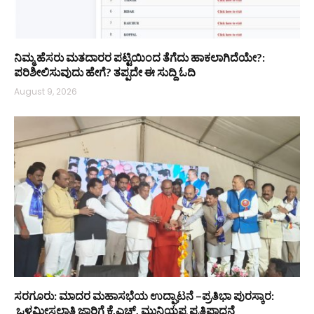
ನಿಮ್ಮ ಹೆಸರು ಮತದಾರರ ಪಟ್ಟಿಯಿಂದ ತೆಗೆದು ಹಾಕಲಾಗಿದೆಯೇ?:
ಪರಿಶೀಲಿಸುವುದು ಹೇಗೆ? ತಪ್ಪದೇ ಈ ಸುದ್ದಿ ಓದಿ
August 9, 2026
ಸರಗೂರು: ಮಾದರ ಮಹಾಸಭೆಯ ಉದ್ಘಾಟನೆ –ಪ್ರತಿಭಾ ಪುರಸ್ಕಾರ:
ಒಳಮೀಸಲಾತಿ ಜಾರಿಗೆ ಕೆ.ಎಚ್. ಮುನಿಯಪ್ಪ ಪ್ರತಿಪಾದನೆ