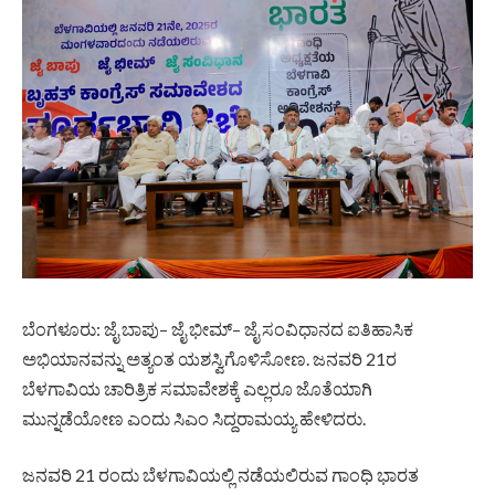
ಬೆಂಗಳೂರು: ಜೈ ಬಾಪು– ಜೈ ಭೀಮ್– ಜೈ ಸಂವಿಧಾನದ ಐತಿಹಾಸಿಕ
ಅಭಿಯಾನವನ್ನು ಅತ್ಯಂತ ಯಶಸ್ವಿಗೊಳಿಸೋಣ. ಜನವರಿ 21ರ
ಬೆಳಗಾವಿಯ ಚಾರಿತ್ರಿಕ ಸಮಾವೇಶಕ್ಕೆ ಎಲ್ಲರೂ ಜೊತೆಯಾಗಿ
ಮುನ್ನಡೆಯೋಣ ಎಂದು ಸಿಎಂ ಸಿದ್ದರಾಮಯ್ಯ ಹೇಳಿದರು.
ಜನವರಿ 21 ರಂದು ಬೆಳಗಾವಿಯಲ್ಲಿ ನಡೆಯಲಿರುವ ಗಾಂಧಿ ಭಾರತ