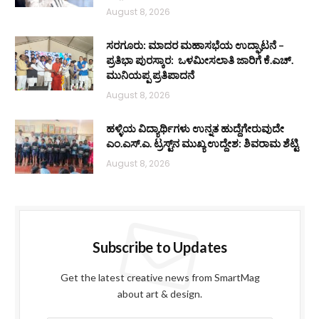
August 8, 2026
ಸರಗೂರು: ಮಾದರ ಮಹಾಸಭೆಯ ಉದ್ಘಾಟನೆ –
ಪ್ರತಿಭಾ ಪುರಸ್ಕಾರ: ಒಳಮೀಸಲಾತಿ ಜಾರಿಗೆ ಕೆ.ಎಚ್.
ಮುನಿಯಪ್ಪ ಪ್ರತಿಪಾದನೆ
August 8, 2026
ಹಳ್ಳಿಯ ವಿದ್ಯಾರ್ಥಿಗಳು ಉನ್ನತ ಹುದ್ದೆಗೇರುವುದೇ
ಎಂ.ಎಸ್.ಎ. ಟ್ರಸ್ಟ್‌ನ ಮುಖ್ಯ ಉದ್ದೇಶ: ಶಿವರಾಮ ಶೆಟ್ಟಿ
August 8, 2026
Subscribe to Updates
Get the latest creative news from SmartMag
about art & design.