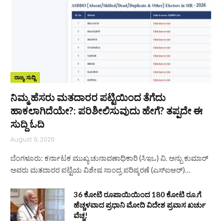
ರಾಜ್ಯ ಸುದ್ದಿ
ನಿಮ್ಮ ಹೆಸರು ಮತದಾರರ ಪಟ್ಟಿಯಿಂದ ತೆಗೆದು
ಹಾಕಲಾಗಿದೆಯೇ?: ಪರಿಶೀಲಿಸುವುದು ಹೇಗೆ? ತಪ್ಪದೇ ಈ
ಸುದ್ದಿ ಓದಿ
August 9, 2026
ಬೆಂಗಳೂರು: ಕರ್ನಾಟಕ ಮುಖ್ಯ ಚುನಾವಣಾಧಿಕಾರಿ (ಸಿಇಒ) ವಿ. ಅನ್ಬು ಕುಮಾರ್
ಅವರು ಮತದಾರರ ಪಟ್ಟಿಯ ವಿಶೇಷ ಸಾಂದ್ರ ಪರಿಷ್ಕರಣೆ (ಎಸ್‌ಐಆರ್)…
36 ಕೋಟಿ ರೂಪಾಯಿಯಿಂದ 180 ಕೋಟಿ ರೂ.ಗೆ
ಹೆಚ್ಚಳವಾದ ಪ್ರಧಾನಿ ಮೋದಿ ವಿದೇಶ ಪ್ರವಾಸ ಖರ್ಚು
ವೆಚ್ಚ!