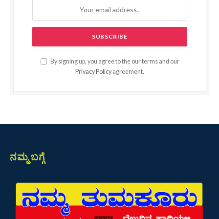
By signing up, you agree to the our terms and our
Privacy Policy
agreement.
ನಮ್ಮ ಬಗ್ಗೆ