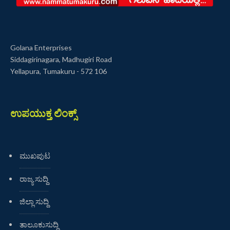
Golana Enterprises
Siddagirinagara, Madhugiri Road
Yellapura, Tumakuru - 572 106
ಉಪಯುಕ್ತ ಲಿಂಕ್ಸ್
ಮುಖಪುಟ
ರಾಜ್ಯ ಸುದ್ದಿ
ಜಿಲ್ಲಾ ಸುದ್ದಿ
ತಾಲೂಕುಸುದ್ದಿ