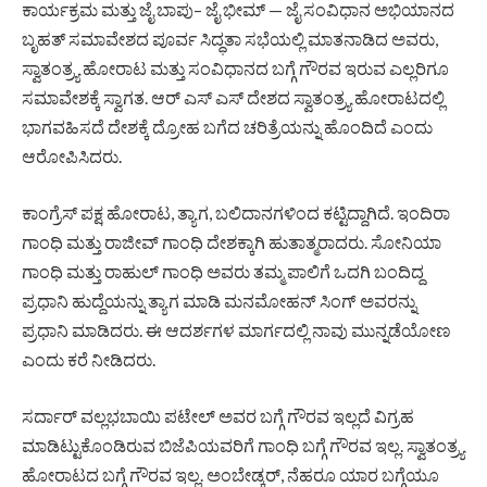
ಕಾರ್ಯಕ್ರಮ ಮತ್ತು ಜೈ ಬಾಪು– ಜೈ ಭೀಮ್ — ಜೈ ಸಂವಿಧಾನ ಅಭಿಯಾನದ
ಬೃಹತ್ ಸಮಾವೇಶದ ಪೂರ್ವ ಸಿದ್ಧತಾ ಸಭೆಯಲ್ಲಿ ಮಾತನಾಡಿದ ಅವರು,
ಸ್ವಾತಂತ್ರ್ಯ ಹೋರಾಟ ಮತ್ತು ಸಂವಿಧಾನದ ಬಗ್ಗೆ ಗೌರವ ಇರುವ ಎಲ್ಲರಿಗೂ
ಸಮಾವೇಶಕ್ಕೆ ಸ್ವಾಗತ. ಆರ್ ಎಸ್ ಎಸ್‌ ದೇಶದ ಸ್ವಾತಂತ್ರ್ಯ ಹೋರಾಟದಲ್ಲಿ
ಭಾಗವಹಿಸದೆ ದೇಶಕ್ಕೆ ದ್ರೋಹ ಬಗೆದ ಚರಿತ್ರೆಯನ್ನು ಹೊಂದಿದೆ ಎಂದು
ಆರೋಪಿಸಿದರು.
ಕಾಂಗ್ರೆಸ್ ಪಕ್ಷ ಹೋರಾಟ, ತ್ಯಾಗ, ಬಲಿದಾನಗಳಿಂದ ಕಟ್ಟಿದ್ದಾಗಿದೆ. ಇಂದಿರಾ
ಗಾಂಧಿ ಮತ್ತು ರಾಜೀವ್ ಗಾಂಧಿ ದೇಶಕ್ಕಾಗಿ ಹುತಾತ್ಮರಾದರು. ಸೋನಿಯಾ
ಗಾಂಧಿ ಮತ್ತು ರಾಹುಲ್ ಗಾಂಧಿ ಅವರು ತಮ್ಮ ಪಾಲಿಗೆ ಒದಗಿ ಬಂದಿದ್ದ
ಪ್ರಧಾನಿ ಹುದ್ದೆಯನ್ನು ತ್ಯಾಗ ಮಾಡಿ ಮನಮೋಹನ್ ಸಿಂಗ್ ಅವರನ್ನು
ಪ್ರಧಾನಿ ಮಾಡಿದರು. ಈ ಆದರ್ಶಗಳ ಮಾರ್ಗದಲ್ಲಿ ನಾವು ಮುನ್ನಡೆಯೋಣ
ಎಂದು ಕರೆ ನೀಡಿದರು.
ಸರ್ದಾರ್ ವಲ್ಲಭಬಾಯಿ ಪಟೇಲ್ ಅವರ ಬಗ್ಗೆ ಗೌರವ ಇಲ್ಲದೆ ವಿಗ್ರಹ
ಮಾಡಿಟ್ಟುಕೊಂಡಿರುವ ಬಿಜೆಪಿಯವರಿಗೆ ಗಾಂಧಿ ಬಗ್ಗೆ ಗೌರವ ಇಲ್ಲ. ಸ್ವಾತಂತ್ರ್ಯ
ಹೋರಾಟದ ಬಗ್ಗೆ ಗೌರವ ಇಲ್ಲ. ಅಂಬೇಡ್ಕರ್, ನೆಹರೂ ಯಾರ ಬಗ್ಗೆಯೂ