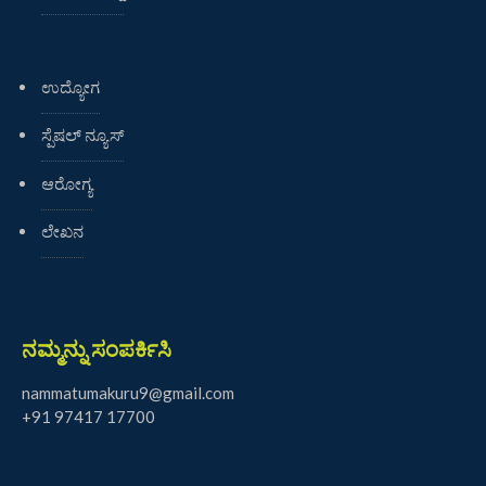
ಉದ್ಯೋಗ
ಸ್ಪೆಷಲ್ ನ್ಯೂಸ್
ಆರೋಗ್ಯ
ಲೇಖನ
ನಮ್ಮನ್ನು ಸಂಪರ್ಕಿಸಿ
nammatumakuru9@gmail.com
+91 97417 17700