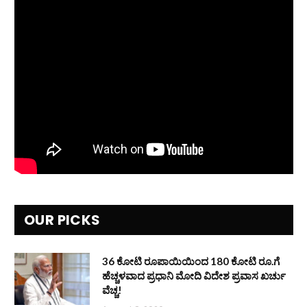
OUR PICKS
36 ಕೋಟಿ ರೂಪಾಯಿಯಿಂದ 180 ಕೋಟಿ ರೂ.ಗೆ
ಹೆಚ್ಚಳವಾದ ಪ್ರಧಾನಿ ಮೋದಿ ವಿದೇಶ ಪ್ರವಾಸ ಖರ್ಚು
ವೆಚ್ಚ!