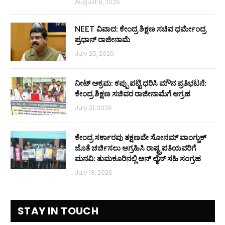
August 8, 2026
NEET ವಿವಾದ: ಕೇಂದ್ರ ಶಿಕ್ಷಣ ಸಚಿವ ಧರ್ಮೇಂದ್ರ
ಪ್ರಧಾನ್ ರಾಜೀನಾಮೆ
July 25, 2026
ನೀಟ್ ಅಕ್ರಮ: ಕಪ್ಪು ಪಟ್ಟಿ ಧರಿಸಿ ಮೌನ ಪ್ರತಿಭಟನೆ:
ಕೇಂದ್ರ ಶಿಕ್ಷಣ ಸಚಿವರ ರಾಜೀನಾಮೆಗೆ ಆಗ್ರಹ
July 21, 2026
ಕೇಂದ್ರ ಸರ್ಕಾರವು ತಕ್ಷಣವೇ ಸೋನಮ್ ವಾಂಗ್ಚುಕ್
ಜೊತೆ ಚರ್ಚಿಸಲು ಆಗ್ರಹಿಸಿ ರಾಷ್ಟ್ರಪತಿಯವರಿಗೆ
ಮನವಿ: ತುಮಕೂರಿನಲ್ಲಿ ಆನ್‌ ಲೈನ್ ಸಹಿ ಸಂಗ್ರಹ
July 18, 2026
STAY IN TOUCH