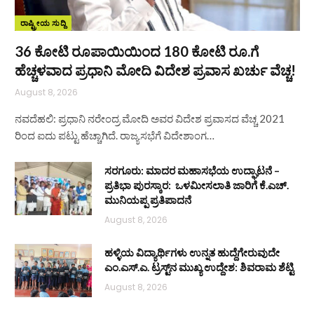
ರಾಷ್ಟ್ರೀಯ ಸುದ್ದಿ
36 ಕೋಟಿ ರೂಪಾಯಿಯಿಂದ 180 ಕೋಟಿ ರೂ.ಗೆ
ಹೆಚ್ಚಳವಾದ ಪ್ರಧಾನಿ ಮೋದಿ ವಿದೇಶ ಪ್ರವಾಸ ಖರ್ಚು ವೆಚ್ಚ!
August 8, 2026
ನವದೆಹಲಿ: ಪ್ರಧಾನಿ ನರೇಂದ್ರ ಮೋದಿ ಅವರ ವಿದೇಶ ಪ್ರವಾಸದ ವೆಚ್ಚ 2021
ರಿಂದ ಐದು ಪಟ್ಟು ಹೆಚ್ಚಾಗಿದೆ. ರಾಜ್ಯಸಭೆಗೆ ವಿದೇಶಾಂಗ…
ಸರಗೂರು: ಮಾದರ ಮಹಾಸಭೆಯ ಉದ್ಘಾಟನೆ –
ಪ್ರತಿಭಾ ಪುರಸ್ಕಾರ: ಒಳಮೀಸಲಾತಿ ಜಾರಿಗೆ ಕೆ.ಎಚ್.
ಮುನಿಯಪ್ಪ ಪ್ರತಿಪಾದನೆ
August 8, 2026
ಹಳ್ಳಿಯ ವಿದ್ಯಾರ್ಥಿಗಳು ಉನ್ನತ ಹುದ್ದೆಗೇರುವುದೇ
ಎಂ.ಎಸ್.ಎ. ಟ್ರಸ್ಟ್‌ನ ಮುಖ್ಯ ಉದ್ದೇಶ: ಶಿವರಾಮ ಶೆಟ್ಟಿ
August 8, 2026