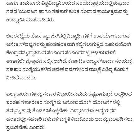
ಹಾಗೂ ತುಮಕೂರು ವಿಶ್ವವಿದ್ಯಾನಿಲಯದ ಸಂಯುಕ್ತಾಶ್ರಯದಲ್ಲಿ ಶುಕ್ರವಾರ
ನಡೆದ ‘ಯುವಜನ ಹಾಗೂ ಸಹಕಾರ’ ಕುರಿತ ಸಂವಾದ ಕಾರ್ಯಕ್ರಮವನ್ನು
ಉದ್ಘಾಟಿಸಿ ಮಾತನಾಡಿದರು.
ಬಿದರಕಟ್ಟೆಯ ಹೊಸ ಕ್ಯಾಂಪಸ್‌ನಲ್ಲಿ ವಿದ್ಯಾರ್ಥಿಗಳಿಗೆ ಉಪಯೋಗವಾಗುವ
ಅನೇಕ ಸೌಲಭ್ಯಗಳನ್ನು ಹಂತಹಂತವಾಗಿ ಕಲ್ಪಿಸಲಾಗುತ್ತಿದೆ. ಬಹುಪಯೋಗಿ
ಕೇಂದ್ರವನ್ನು ಸ್ಥಾಪಿಸುವ ಸಂಬಂಧ ಸಂಬಂಧಪಟ್ಟ ಅಧಿಕಾರಿಗಳಿಗೆ
ಈಗಾಗಲೇ ಪ್ರಸ್ತಾವನೆ ಸಲ್ಲಿಸಲಾಗಿದೆ. ಕರ್ನಾಟಕ ರಾಜ್ಯ ಸೌಹಾರ್ದ ಸಂಯುಕ್ತ
ಸಹಕಾರಿ ಸಂಸ್ಥೆಯು ಕಳೆದ ಅನೇಕ ವರ್ಷಗಳಿಂದ ರಾಜ್ಯಕ್ಕೆ ವಿಶಿಷ್ಟ ಕೊಡುಗೆ
ನೀಡಿದೆ ಎಂದರು.
ಎಲ್ಲಾ ಕಾರ್ಯಗಳನ್ನು ಸರ್ಕಾರ ನಿಭಾಯಿಸುವುದು ಕಷ್ಟವಾಗುತ್ತದೆ. ಆದ್ದರಿಂದ
ಇಂತಹ ಸರ್ಕಾರೇತರ ಸಂಸ್ಥೆಗಳು ಜನೋಪಯೋಗಿ ಯೋಜನೆಗಳಲ್ಲಿ
ತಮ್ಮನ್ನು ತಾವು ತೊಡಗಿಸಿಕೊಳ್ಳಬೇಕು. ವಿದ್ಯಾರ್ಥಿಗಳು ಅಧ್ಯಯನದ
ಹಂತದಲ್ಲೇ ಸಹಕಾರಿ ಚಳುವಳಿ ಬಗ್ಗೆ ತಿಳಿದುಕೊಂಡು ಅದನ್ನು ಬಲಪಡಿಸಲು
ಶ್ರಮಿಸಬೇಕು ಎಂದರು.