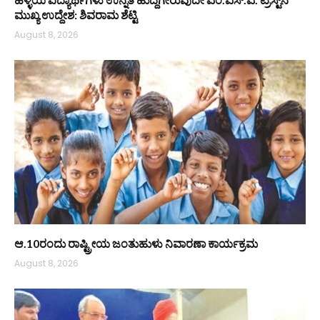
ಮುಖ್ಯ ಉದ್ದೇಶ: ಶಿವರಾಮ ಶೆಟ್ಟಿ
August 8, 2026
ಆ.10ರಂದು ರಾಷ್ಟ್ರೀಯ ಜಂತುಹುಳು ನಿವಾರಣಾ ಕಾರ್ಯಕ್ರಮ
August 8, 2026