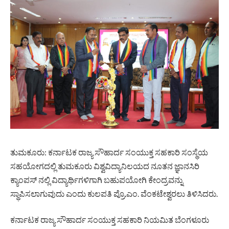
ತುಮಕೂರು: ಕರ್ನಾಟಕ ರಾಜ್ಯ ಸೌಹಾರ್ದ ಸಂಯುಕ್ತ ಸಹಕಾರಿ ಸಂಸ್ಥೆಯ
ಸಹಯೋಗದಲ್ಲಿ ತುಮಕೂರು ವಿಶ್ವವಿದ್ಯಾನಿಲಯದ ನೂತನ ಜ್ಞಾನಸಿರಿ
ಕ್ಯಾಂಪಸ್‌ ನಲ್ಲಿ ವಿದ್ಯಾರ್ಥಿಗಳಿಗಾಗಿ ಬಹುಪಯೋಗಿ ಕೇಂದ್ರವನ್ನು
ಸ್ಥಾಪಿಸಲಾಗುವುದು ಎಂದು ಕುಲಪತಿ ಪ್ರೊ.ಎಂ. ವೆಂಕಟೇಶ್ವರಲು ತಿಳಿಸಿದರು.
ಕರ್ನಾಟಕ ರಾಜ್ಯ ಸೌಹಾರ್ದ ಸಂಯುಕ್ತ ಸಹಕಾರಿ ನಿಯಮಿತ ಬೆಂಗಳೂರು