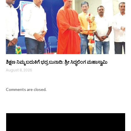
ಶಿಕ್ಷಣ ನಿಮ್ಮ ಬದುಕಿಗೆ ಭದ್ರ ಬುನಾದಿ: ಶ್ರೀ ಸಿದ್ಧಲಿಂಗ ಮಹಾಸ್ವಾಮಿ
August 8, 2026
Comments are closed.