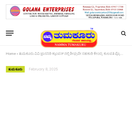
Home
»
ತುಮಕೂರು ವಿವಿ ಜ್ಞಾನಸಿರಿ ಕ್ಯಾಂಪಸ್‌ ನಲ್ಲಿ ಶೀಘ್ರವೇ ಸಹಕಾರಿ ಕೇಂದ್ರ: ಕುಲಪತಿ ಪ್ರೊ.ಎಂ.ವೆಂಕಟೇಶ್ವರಲು
February 8, 2025
ತುಮಕೂರು