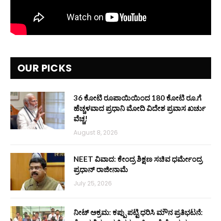
OUR PICKS
36 ಕೋಟಿ ರೂಪಾಯಿಯಿಂದ 180 ಕೋಟಿ ರೂ.ಗೆ
ಹೆಚ್ಚಳವಾದ ಪ್ರಧಾನಿ ಮೋದಿ ವಿದೇಶ ಪ್ರವಾಸ ಖರ್ಚು
ವೆಚ್ಚ!
August 8, 2026
NEET ವಿವಾದ: ಕೇಂದ್ರ ಶಿಕ್ಷಣ ಸಚಿವ ಧರ್ಮೇಂದ್ರ
ಪ್ರಧಾನ್ ರಾಜೀನಾಮೆ
July 25, 2026
ನೀಟ್ ಅಕ್ರಮ: ಕಪ್ಪು ಪಟ್ಟಿ ಧರಿಸಿ ಮೌನ ಪ್ರತಿಭಟನೆ: