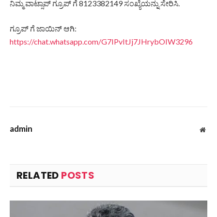
ನಿಮ್ಮ ವಾಟ್ಸಾಪ್ ಗ್ರೂಪ್ ಗೆ 8123382149 ಸಂಖ್ಯೆಯನ್ನು ಸೇರಿಸಿ.
ಗ್ರೂಪ್ ಗೆ ಜಾಯಿನ್ ಆಗಿ:
https://chat.whatsapp.com/G7IPvItJj7JHrybOIW3296
admin
Web
RELATED
POSTS