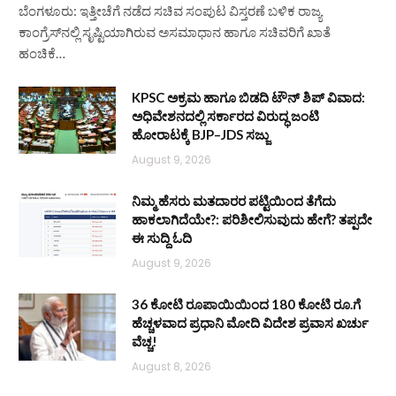
ಬೆಂಗಳೂರು: ಇತ್ತೀಚೆಗೆ ನಡೆದ ಸಚಿವ ಸಂಪುಟ ವಿಸ್ತರಣೆ ಬಳಿಕ ರಾಜ್ಯ
ಕಾಂಗ್ರೆಸ್‌ನಲ್ಲಿ ಸೃಷ್ಟಿಯಾಗಿರುವ ಅಸಮಾಧಾನ ಹಾಗೂ ಸಚಿವರಿಗೆ ಖಾತೆ
ಹಂಚಿಕೆ…
KPSC ಅಕ್ರಮ ಹಾಗೂ ಬಿಡದಿ ಟೌನ್‌ ಶಿಪ್ ವಿವಾದ:
ಅಧಿವೇಶನದಲ್ಲಿ ಸರ್ಕಾರದ ವಿರುದ್ಧ ಜಂಟಿ
ಹೋರಾಟಕ್ಕೆ BJP–JDS ಸಜ್ಜು
August 9, 2026
ನಿಮ್ಮ ಹೆಸರು ಮತದಾರರ ಪಟ್ಟಿಯಿಂದ ತೆಗೆದು
ಹಾಕಲಾಗಿದೆಯೇ?: ಪರಿಶೀಲಿಸುವುದು ಹೇಗೆ? ತಪ್ಪದೇ
ಈ ಸುದ್ದಿ ಓದಿ
August 9, 2026
36 ಕೋಟಿ ರೂಪಾಯಿಯಿಂದ 180 ಕೋಟಿ ರೂ.ಗೆ
ಹೆಚ್ಚಳವಾದ ಪ್ರಧಾನಿ ಮೋದಿ ವಿದೇಶ ಪ್ರವಾಸ ಖರ್ಚು
ವೆಚ್ಚ!
August 8, 2026