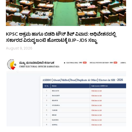
KPSC ಅಕ್ರಮ ಹಾಗೂ ಬಿಡದಿ ಟೌನ್‌ ಶಿಪ್ ವಿವಾದ: ಅಧಿವೇಶನದಲ್ಲಿ
ಸರ್ಕಾರದ ವಿರುದ್ಧ ಜಂಟಿ ಹೋರಾಟಕ್ಕೆ BJP–JDS ಸಜ್ಜು
August 9, 2026