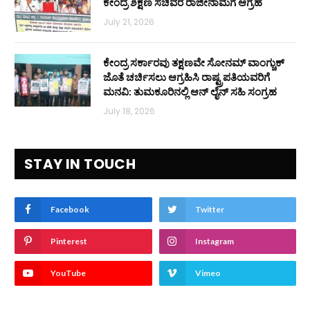
ಕೇಂದ್ರ ಶಿಕ್ಷಣ ಸಚಿವರ ರಾಜೀನಾಮೆಗೆ ಆಗ್ರಹ
July 21, 2026
ಕೇಂದ್ರ ಸರ್ಕಾರವು ತಕ್ಷಣವೇ ಸೋನಮ್ ವಾಂಗ್ಚುಕ್
ಜೊತೆ ಚರ್ಚಿಸಲು ಆಗ್ರಹಿಸಿ ರಾಷ್ಟ್ರಪತಿಯವರಿಗೆ
ಮನವಿ: ತುಮಕೂರಿನಲ್ಲಿ ಆನ್‌ ಲೈನ್ ಸಹಿ ಸಂಗ್ರಹ
July 18, 2026
STAY IN TOUCH
Facebook
Twitter
Pinterest
Instagram
YouTube
Vimeo