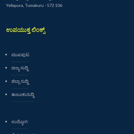
Yellapura, Tumakuru - 572 106
ಉಪಯುಕ್ತ ಲಿಂಕ್ಸ್
ಮುಖಪುಟ
ರಾಜ್ಯ ಸುದ್ದಿ
ಜಿಲ್ಲಾ ಸುದ್ದಿ
ತಾಲೂಕುಸುದ್ದಿ
ಉದ್ಯೋಗ