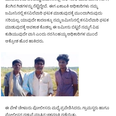
ತೆಂಗಿನ ಗಿಡಗಳನ್ನು ನೆಟ್ಟಿದ್ದೇವೆ. ಈಗ ಏಕಾಏಕಿ ಅಧಿಕಾರಿಗಳು ನಮ್ಮ
ಜಮೀನಿನಲ್ಲಿ ಕಸವಿಲೆವಾರಿ ಘಟಕ ಮಾಡುವುದಕ್ಕೆ ಮುಂದಾಗಿರುವುದು
ಸರಿಯಲ್ಲ. ಯಾವುದೇ ಕಾರಣಕ್ಕೂ ನಮ್ಮ ಜಮೀನಿನಲ್ಲಿ ಕಸವಿಲೆವಾರಿ ಘಟಕ
ಮಾಡುವುದಕ್ಕೆ ಅವಕಾಶ ಕೊಡಲ್ಲ. ಈ ಜಮೀನು ಬಿಟ್ಟರೆ ನಮ್ಮಗೆ ವಿಷ
ಕುಡಿಯುವುದೇ ವಾಸಿ ಎಂದು ನರಸಿಂಹಯ್ಯ ಅಧಿಕಾರಿಗಳ ಮುಂದೆ
ಆಕ್ರೋಶ ಹೊರ ಹಾಕಿದರು.
ಈ ವೇಳೆ ಚೇಳೂರು ಪೋಲೀಸರು ಮಧ್ಯೆ ಪ್ರವೇಶಿಸಿದರು. ಗ್ರಾಮಸ್ಥರು ಹಾಗೂ
ಫೋಲೀಸರ ನಡುವೆ ಮಾತಿನ ಚಕಮಾಕಿ ನಡೆಯಿತ್ತು‌.