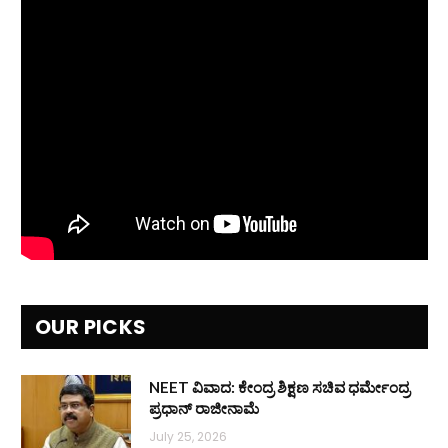
OUR PICKS
NEET ವಿವಾದ: ಕೇಂದ್ರ ಶಿಕ್ಷಣ ಸಚಿವ ಧರ್ಮೇಂದ್ರ
ಪ್ರಧಾನ್ ರಾಜೀನಾಮೆ
July 25, 2026