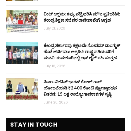
ನೀಟ್ ಅಕ್ರಮ: ಕಪ್ಪು ಪಟ್ಟಿ ಧರಿಸಿ ಮೌನ ಪ್ರತಿಭಟನೆ:
ಕೇಂದ್ರ ಶಿಕ್ಷಣ ಸಚಿವರ ರಾಜೀನಾಮೆಗೆ ಆಗ್ರಹ
July 21, 2026
ಕೇಂದ್ರ ಸರ್ಕಾರವು ತಕ್ಷಣವೇ ಸೋನಮ್ ವಾಂಗ್ಚುಕ್
ಜೊತೆ ಚರ್ಚಿಸಲು ಆಗ್ರಹಿಸಿ ರಾಷ್ಟ್ರಪತಿಯವರಿಗೆ
ಮನವಿ: ತುಮಕೂರಿನಲ್ಲಿ ಆನ್‌ ಲೈನ್ ಸಹಿ ಸಂಗ್ರಹ
July 18, 2026
ಪಿಎಂ–ವಿಕಸಿತ್ ಭಾರತ್ ರೋಜ್‌ ಗಾರ್
ಯೋಜನೆಯಡಿ ₹2,400 ಕೋಟಿ ಪ್ರೋತ್ಸಾಹಧನ
ವಿತರಣೆ: 15 ಲಕ್ಷ ಉದ್ಯೋಗಾವಕಾಶಗಳ ಸೃಷ್ಟಿ
June 20, 2026
STAY IN TOUCH