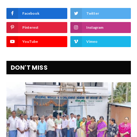
Facebook
Twitter
Pinterest
Instagram
YouTube
Vimeo
DON'T MISS