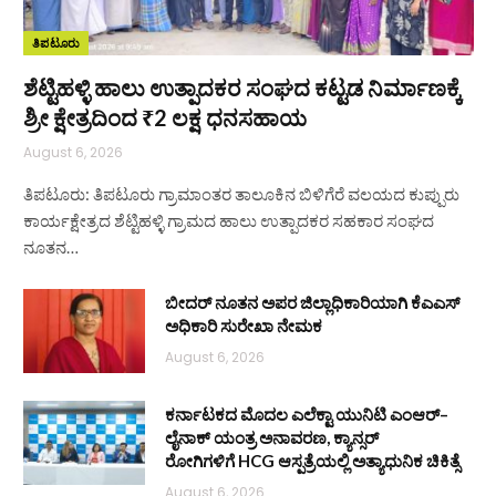
ತಿಪಟೂರು
ಶೆಟ್ಟಿಹಳ್ಳಿ ಹಾಲು ಉತ್ಪಾದಕರ ಸಂಘದ ಕಟ್ಟಡ ನಿರ್ಮಾಣಕ್ಕೆ
ಶ್ರೀ ಕ್ಷೇತ್ರದಿಂದ ₹2 ಲಕ್ಷ ಧನಸಹಾಯ
August 6, 2026
ತಿಪಟೂರು: ತಿಪಟೂರು ಗ್ರಾಮಾಂತರ ತಾಲೂಕಿನ ಬಿಳಿಗೆರೆ ವಲಯದ ಕುಪ್ಪುರು
ಕಾರ್ಯಕ್ಷೇತ್ರದ ಶೆಟ್ಟಿಹಳ್ಳಿ ಗ್ರಾಮದ ಹಾಲು ಉತ್ಪಾದಕರ ಸಹಕಾರ ಸಂಘದ
ನೂತನ…
ಬೀದರ್ ನೂತನ ಅಪರ ಜಿಲ್ಲಾಧಿಕಾರಿಯಾಗಿ ಕೆಎಎಸ್
ಅಧಿಕಾರಿ ಸುರೇಖಾ ನೇಮಕ
August 6, 2026
ಕರ್ನಾಟಕದ ಮೊದಲ ಎಲೆಕ್ಟಾ ಯುನಿಟಿ ಎಂಆರ್–
ಲೈನಾಕ್ ಯಂತ್ರ ಅನಾವರಣ, ಕ್ಯಾನ್ಸರ್
ರೋಗಿಗಳಿಗೆ HCG ಆಸ್ಪತ್ರೆಯಲ್ಲಿ ಅತ್ಯಾಧುನಿಕ ಚಿಕಿತ್ಸೆ
August 6, 2026