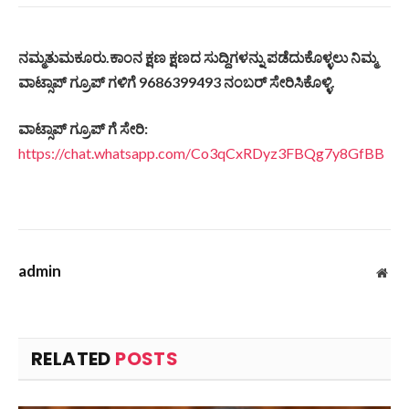
ನಮ್ಮತುಮಕೂರು.ಕಾಂನ ಕ್ಷಣ ಕ್ಷಣದ ಸುದ್ದಿಗಳನ್ನು ಪಡೆದುಕೊಳ್ಳಲು ನಿಮ್ಮ
ವಾಟ್ಸಾಪ್ ಗ್ರೂಪ್ ಗಳಿಗೆ 9686399493 ನಂಬರ್ ಸೇರಿಸಿಕೊಳ್ಳಿ.
ವಾಟ್ಸಾಪ್ ಗ್ರೂಪ್ ಗೆ ಸೇರಿ:
https://chat.whatsapp.com/Co3qCxRDyz3FBQg7y8GfBB
admin
Web
RELATED
POSTS