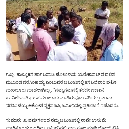
ಗುಬ್ಬಿ: ತಾಲ್ಲೂಕಿನ ಹಾಗಲವಾಡಿ ಹೋಬಳಿಯ ಯರೇಕಾವಲ್ ನ ದಲಿತ
ಮುಖಂಡ ನರಸಿಂಹಯ್ಯ ಎಂಬುವರ ಜಮೀನಿನಲ್ಲಿ ಕಸವಿಲೆವಾರಿ ಘಟಕ
ಮುಂಜೂರು ಮಾಡಲಾಗಿದ್ದು , “ನಮ್ಮ ಗಮನಕ್ಕೆ ತರದೇ ಏಕಾಏಕಿ
ಕಸವಿಲೇವಾರಿ ಘಟಕ ಮಂಜೂರು ಮಾಡಿರುವುದು ಸರಿಯಲ್ಲ ಎಂದು
ನರಸಿಂಹಯ್ಯ ಆಕ್ರೋಶ ವ್ಯಕ್ತಪಡಿಸಿ, ಜಮೀನಿನಲ್ಲಿ ಪ್ರತಿಭಟನೆ ನಡೆಸಿದರು.
ಸುಮಾರು 30 ವರ್ಷಗಳಿಂದ ನಮ್ಮ ಜಮೀನಿನಲ್ಲಿ ನಾವೇ ಉಳುಮೆ
ಮಾಡಿಕೊಂಡು ಬಂದಿದ್ದು, ಜಮೀನಿನಲ್ಲಿ ಸಾಲ ಸೂಲ ಮಾಡಿ ಬೋರ್, ಟಿಸಿ ,