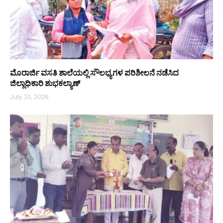
ಮೊರಾರ್ಜಿ ವಸತಿ ಶಾಲೆಯಲ್ಲಿ ಸೌಲಭ್ಯಗಳ ಪರಿಶೀಲನೆ ನಡೆಸಿದ
ಜಿಲ್ಲಾಧಿಕಾರಿ ಶುಭಕಲ್ಯಾಣ್
July 20, 2026