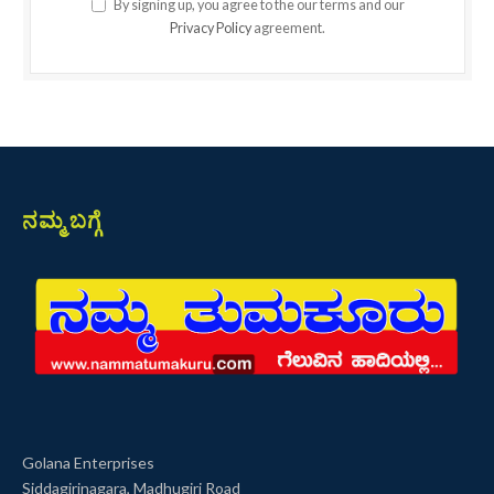
By signing up, you agree to the our terms and our
Privacy Policy
agreement.
ನಮ್ಮ ಬಗ್ಗೆ
Golana Enterprises
Siddagirinagara, Madhugiri Road