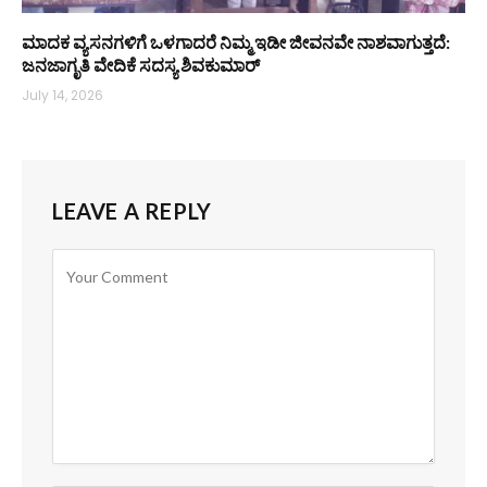
ಮಾದಕ ವ್ಯಸನಗಳಿಗೆ ಒಳಗಾದರೆ ನಿಮ್ಮ ಇಡೀ ಜೀವನವೇ ನಾಶವಾಗುತ್ತದೆ:
ಜನಜಾಗೃತಿ ವೇದಿಕೆ ಸದಸ್ಯ ಶಿವಕುಮಾರ್
July 14, 2026
LEAVE A REPLY