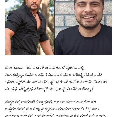
ಬೆಂಗಳೂರು : ನಟ ದರ್ಶನ್ ಅವರು ಕೊಲೆ ಪ್ರಕರಣದಲ್ಲಿ
ಸಿಲುಕುತ್ತಿದ್ದಂತೆಯೇ ಬಾಯಿಗೆ ಬಂದಂತೆ ಮಾತನಾಡಿದ್ದ ನಟ ಪ್ರಥಮ್
ಇದೀಗ ಪ್ಲೇಟ್ ಚೇಂಜ್ ಮಾಡಿದ್ದಾರೆ. ದರ್ಶನ್ ಜಾಮೀನು ಅರ್ಜಿ ವಿಚಾರಣೆ
ಸಂದರ್ಭದಲ್ಲಿ ಪ್ರಥಮ್ ಅಚ್ಚರಿಯ ಪೋಸ್ಟ್ ಹಂಚಿಕೊಂಡಿದ್ದಾರೆ.
ಈಶ್ವರನಲ್ಲಿ ಪಾಮಾಣಿಕ ಪ್ರಾರ್ಥನೆ. ದರ್ಶನ್ ಸರ್ ಬಿಡುಗಡೆಯಾಗಿ
ಚಿತ್ರರಂಗದಲ್ಲಿ ಹೊಸ ಇನ್ನಿಂಗ್ಸ್ ಶುರು ಮಾಡುವಂತಾಗಲಿ. ಕೆಟ್ಟ ಕಾಲ
ಎಲ್ಲರಿಗೂ ಬರುತ್ತದೆ. ಅದನ್ನು ದಾಟಿ ಅಭಿಮಾನಿಗಳನ್ನ ರಂಜಿಸಲಿ ಎಂದು