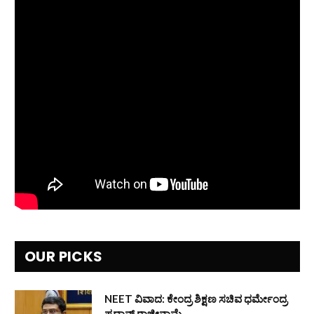
OUR PICKS
NEET ವಿವಾದ: ಕೇಂದ್ರ ಶಿಕ್ಷಣ ಸಚಿವ ಧರ್ಮೇಂದ್ರ
ಪ್ರಧಾನ್ ರಾಜೀನಾಮೆ