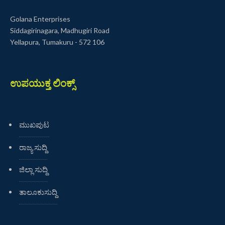
Golana Enterprises
Siddagirinagara, Madhugiri Road
Yellapura, Tumakuru - 572 106
ಉಪಯುಕ್ತ ಲಿಂಕ್ಸ್
ಮುಖಪುಟ
ರಾಜ್ಯ ಸುದ್ದಿ
ಜಿಲ್ಲಾ ಸುದ್ದಿ
ತಾಲೂಕುಸುದ್ದಿ