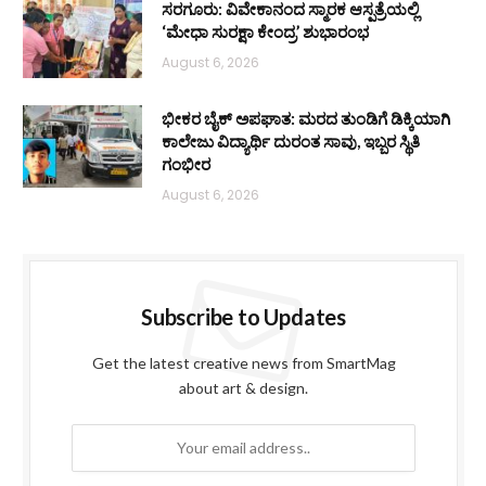
ಸರಗೂರು: ವಿವೇಕಾನಂದ ಸ್ಮಾರಕ ಆಸ್ಪತ್ರೆಯಲ್ಲಿ
‘ಮೇಧಾ ಸುರಕ್ಷಾ ಕೇಂದ್ರ’ ಶುಭಾರಂಭ
August 6, 2026
ಭೀಕರ ಬೈಕ್ ಅಪಘಾತ: ಮರದ ತುಂಡಿಗೆ ಡಿಕ್ಕಿಯಾಗಿ
ಕಾಲೇಜು ವಿದ್ಯಾರ್ಥಿ ದುರಂತ ಸಾವು, ಇಬ್ಬರ ಸ್ಥಿತಿ
ಗಂಭೀರ
August 6, 2026
Subscribe to Updates
Get the latest creative news from SmartMag
about art & design.