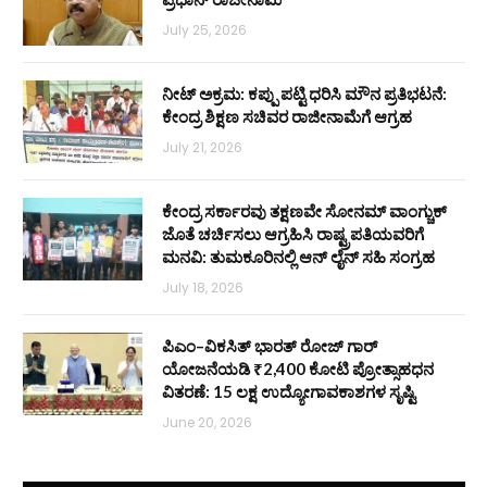
July 25, 2026
ನೀಟ್ ಅಕ್ರಮ: ಕಪ್ಪು ಪಟ್ಟಿ ಧರಿಸಿ ಮೌನ ಪ್ರತಿಭಟನೆ:
ಕೇಂದ್ರ ಶಿಕ್ಷಣ ಸಚಿವರ ರಾಜೀನಾಮೆಗೆ ಆಗ್ರಹ
July 21, 2026
ಕೇಂದ್ರ ಸರ್ಕಾರವು ತಕ್ಷಣವೇ ಸೋನಮ್ ವಾಂಗ್ಚುಕ್
ಜೊತೆ ಚರ್ಚಿಸಲು ಆಗ್ರಹಿಸಿ ರಾಷ್ಟ್ರಪತಿಯವರಿಗೆ
ಮನವಿ: ತುಮಕೂರಿನಲ್ಲಿ ಆನ್‌ ಲೈನ್ ಸಹಿ ಸಂಗ್ರಹ
July 18, 2026
ಪಿಎಂ–ವಿಕಸಿತ್ ಭಾರತ್ ರೋಜ್‌ ಗಾರ್
ಯೋಜನೆಯಡಿ ₹2,400 ಕೋಟಿ ಪ್ರೋತ್ಸಾಹಧನ
ವಿತರಣೆ: 15 ಲಕ್ಷ ಉದ್ಯೋಗಾವಕಾಶಗಳ ಸೃಷ್ಟಿ
June 20, 2026