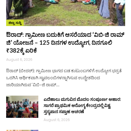
ಜಿಲ್ಲಾ ಸುದ್ದಿ
ಔರಾದ್: ಗ್ರಾಮೀಣ ಬದುಕಿಗೆ ಆಸರೆಯಾದ ‘ವಿಬಿ-ಜಿ ರಾಮ್
ಜಿ’ ಯೋಜನೆ – 125 ದಿನಗಳ ಉದ್ಯೋಗ, ದಿನಗೂಲಿ
₹382ಕ್ಕೆ ಏರಿಕೆ
August 6, 2026
ಔರಾದ್ (ಬೀದರ್): ಗ್ರಾಮೀಣ ಭಾಗದ ಬಡ ಕುಟುಂಬಗಳಿಗೆ ಉದ್ಯೋಗ ಭದ್ರತೆ
ಒದಗಿಸಿ ಆರ್ಥಿಕವಾಗಿ ಸ್ವಾವಲಂಬಿಗಳನ್ನಾಗಿಸುವ ಉದ್ದೇಶದಿಂದ
ಜಾರಿಯಾಗಿರುವ ‘ವಿಬಿ–ಜಿ ರಾಮ್…
ಎದೆಹಾಲು ಮಗುವಿನ ಮೊದಲ ಸಂಪೂರ್ಣ ಆಹಾರ:
ಸಾಗರೆ ಪ್ರಾಥಮಿಕ ಆರೋಗ್ಯ ಕೇಂದ್ರದಲ್ಲಿ ವಿಶ್ವ
ಸ್ತನ್ಯಪಾನ ಸಪ್ತಾಹ ಆಚರಣೆ
August 6, 2026