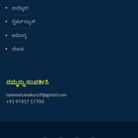
ಉದ್ಯೋಗ
ಸ್ಪೆಷಲ್ ನ್ಯೂಸ್
ಆರೋಗ್ಯ
ಲೇಖನ
ನಮ್ಮನ್ನು ಸಂಪರ್ಕಿಸಿ
nammatumakuru9@gmail.com
+91 97417 17700