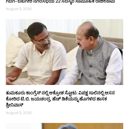
ಗದಗ–ಬೆಟಗೇರಿ ನಗರಸಭೆಯ 22 ಸದಸ್ಯರ ಸಾಮೂಹಿಕ ರಾಜೀನಾಮೆ
August 5, 2026
ತುಮಕೂರು ಕಾಂಗ್ರೆಸ್ ನಲ್ಲಿ ಆಕ್ರೋಶ ಸ್ಫೋಟ: ವಿಪಕ್ಷ ಸಾಲಿನಲ್ಲಿ ಆಸನ
ಕೋರಿದ ಟಿ.ಬಿ. ಜಯಚಂದ್ರ, ಹೆಚ್ ಡಿಕೆಯನ್ನು ಹೊಗಳಿದ ಶಾಸಕ
ಶ್ರೀನಿವಾಸ್
August 5, 2026