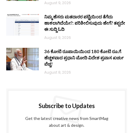
August 9, 2026
ನಿಮ್ಮ ಹೆಸರು ಮತದಾರರ ಪಟ್ಟಿಯಿಂದ ತೆಗೆದು
ಹಾಕಲಾಗಿದೆಯೇ?: ಪರಿಶೀಲಿಸುವುದು ಹೇಗೆ? ತಪ್ಪದೇ
ಈ ಸುದ್ದಿ ಓದಿ
August 9, 2026
36 ಕೋಟಿ ರೂಪಾಯಿಯಿಂದ 180 ಕೋಟಿ ರೂ.ಗೆ
ಹೆಚ್ಚಳವಾದ ಪ್ರಧಾನಿ ಮೋದಿ ವಿದೇಶ ಪ್ರವಾಸ ಖರ್ಚು
ವೆಚ್ಚ!
August 8, 2026
Subscribe to Updates
Get the latest creative news from SmartMag
about art & design.