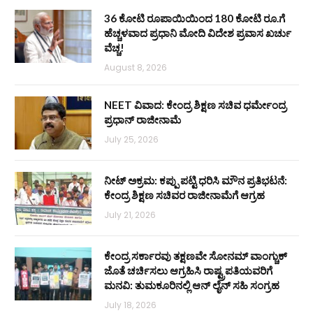
36 ಕೋಟಿ ರೂಪಾಯಿಯಿಂದ 180 ಕೋಟಿ ರೂ.ಗೆ
ಹೆಚ್ಚಳವಾದ ಪ್ರಧಾನಿ ಮೋದಿ ವಿದೇಶ ಪ್ರವಾಸ ಖರ್ಚು
ವೆಚ್ಚ!
August 8, 2026
NEET ವಿವಾದ: ಕೇಂದ್ರ ಶಿಕ್ಷಣ ಸಚಿವ ಧರ್ಮೇಂದ್ರ
ಪ್ರಧಾನ್ ರಾಜೀನಾಮೆ
July 25, 2026
ನೀಟ್ ಅಕ್ರಮ: ಕಪ್ಪು ಪಟ್ಟಿ ಧರಿಸಿ ಮೌನ ಪ್ರತಿಭಟನೆ:
ಕೇಂದ್ರ ಶಿಕ್ಷಣ ಸಚಿವರ ರಾಜೀನಾಮೆಗೆ ಆಗ್ರಹ
July 21, 2026
ಕೇಂದ್ರ ಸರ್ಕಾರವು ತಕ್ಷಣವೇ ಸೋನಮ್ ವಾಂಗ್ಚುಕ್
ಜೊತೆ ಚರ್ಚಿಸಲು ಆಗ್ರಹಿಸಿ ರಾಷ್ಟ್ರಪತಿಯವರಿಗೆ
ಮನವಿ: ತುಮಕೂರಿನಲ್ಲಿ ಆನ್‌ ಲೈನ್ ಸಹಿ ಸಂಗ್ರಹ
July 18, 2026