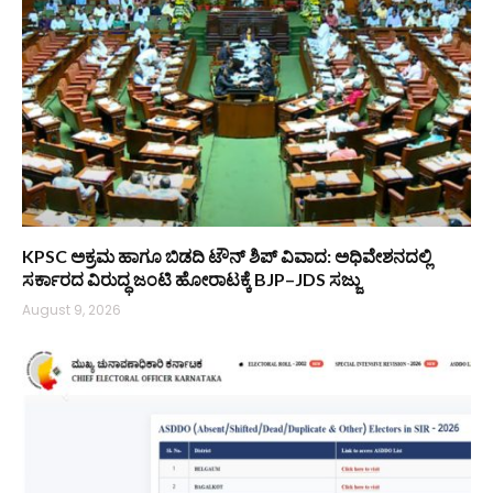
KPSC ಅಕ್ರಮ ಹಾಗೂ ಬಿಡದಿ ಟೌನ್‌ ಶಿಪ್ ವಿವಾದ: ಅಧಿವೇಶನದಲ್ಲಿ
ಸರ್ಕಾರದ ವಿರುದ್ಧ ಜಂಟಿ ಹೋರಾಟಕ್ಕೆ BJP–JDS ಸಜ್ಜು
August 9, 2026