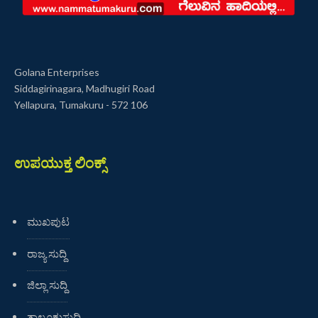
Golana Enterprises
Siddagirinagara, Madhugiri Road
Yellapura, Tumakuru - 572 106
ಉಪಯುಕ್ತ ಲಿಂಕ್ಸ್
ಮುಖಪುಟ
ರಾಜ್ಯ ಸುದ್ದಿ
ಜಿಲ್ಲಾ ಸುದ್ದಿ
ತಾಲೂಕುಸುದ್ದಿ