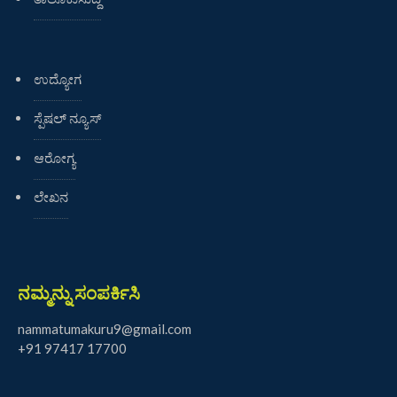
ಉದ್ಯೋಗ
ಸ್ಪೆಷಲ್ ನ್ಯೂಸ್
ಆರೋಗ್ಯ
ಲೇಖನ
ನಮ್ಮನ್ನು ಸಂಪರ್ಕಿಸಿ
nammatumakuru9@gmail.com
+91 97417 17700