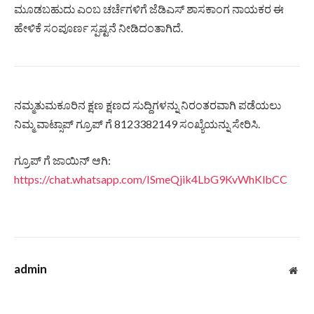
ಮೂಡಬಹುದು ಎಂಬ ಚರ್ಚೆಗಳಿಗೆ ಜೆಡಿಎಸ್ ಶಾಸಕಾಂಗ ನಾಯಕರ ಈ
ಹೇಳಿಕೆ ಸಂಪೂರ್ಣ ಸ್ಪಷ್ಟನೆ ನೀಡಿದಂತಾಗಿದೆ.
ನಮ್ಮತುಮಕೂರಿನ ಕ್ಷಣ ಕ್ಷಣದ ಸುದ್ದಿಗಳನ್ನು ನಿರಂತರವಾಗಿ ಪಡೆಯಲು
ನಿಮ್ಮ ವಾಟ್ಸಾಪ್ ಗ್ರೂಪ್ ಗೆ 8123382149 ಸಂಖ್ಯೆಯನ್ನು ಸೇರಿಸಿ.
ಗ್ರೂಪ್ ಗೆ ಜಾಯಿನ್ ಆಗಿ:
https://chat.whatsapp.com/ISmeQjik4LbG9KvWhKlbCC
admin
Web