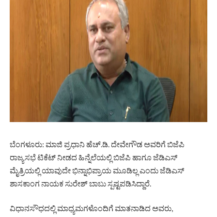
ಬೆಂಗಳೂರು: ಮಾಜಿ ಪ್ರಧಾನಿ ಹೆಚ್.ಡಿ. ದೇವೇಗೌಡ ಅವರಿಗೆ ಬಿಜೆಪಿ
ರಾಜ್ಯಸಭೆ ಟಿಕೆಟ್ ನೀಡದ ಹಿನ್ನೆಲೆಯಲ್ಲಿ ಬಿಜೆಪಿ ಹಾಗೂ ಜೆಡಿಎಸ್
ಮೈತ್ರಿಯಲ್ಲಿ ಯಾವುದೇ ಭಿನ್ನಾಭಿಪ್ರಾಯ ಮೂಡಿಲ್ಲ ಎಂದು ಜೆಡಿಎಸ್
ಶಾಸಕಾಂಗ ನಾಯಕ ಸುರೇಶ್ ಬಾಬು ಸ್ಪಷ್ಟಪಡಿಸಿದ್ದಾರೆ.
ವಿಧಾನಸೌಧದಲ್ಲಿ ಮಾಧ್ಯಮಗಳೊಂದಿಗೆ ಮಾತನಾಡಿದ ಅವರು,