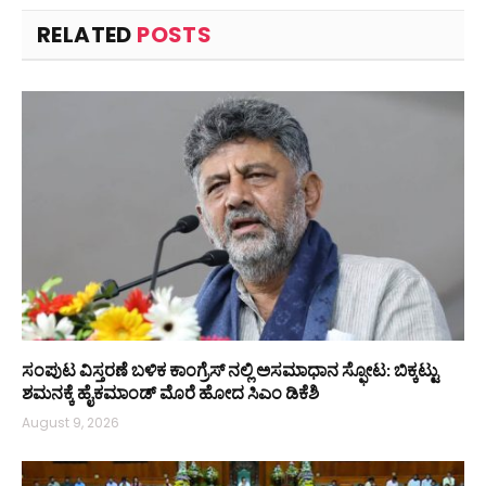
RELATED
POSTS
ಸಂಪುಟ ವಿಸ್ತರಣೆ ಬಳಿಕ ಕಾಂಗ್ರೆಸ್‌ ನಲ್ಲಿ ಅಸಮಾಧಾನ ಸ್ಫೋಟ: ಬಿಕ್ಕಟ್ಟು
ಶಮನಕ್ಕೆ ಹೈಕಮಾಂಡ್‌ ಮೊರೆ ಹೋದ ಸಿಎಂ ಡಿಕೆಶಿ
August 9, 2026