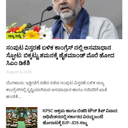
ರಾಜ್ಯ ಸುದ್ದಿ
ಸಂಪುಟ ವಿಸ್ತರಣೆ ಬಳಿಕ ಕಾಂಗ್ರೆಸ್‌ ನಲ್ಲಿ ಅಸಮಾಧಾನ
ಸ್ಫೋಟ: ಬಿಕ್ಕಟ್ಟು ಶಮನಕ್ಕೆ ಹೈಕಮಾಂಡ್‌ ಮೊರೆ ಹೋದ
ಸಿಎಂ ಡಿಕೆಶಿ
August 9, 2026
ಬೆಂಗಳೂರು: ಇತ್ತೀಚೆಗೆ ನಡೆದ ಸಚಿವ ಸಂಪುಟ ವಿಸ್ತರಣೆ ಬಳಿಕ ರಾಜ್ಯ
ಕಾಂಗ್ರೆಸ್‌ನಲ್ಲಿ ಸೃಷ್ಟಿಯಾಗಿರುವ ಅಸಮಾಧಾನ ಹಾಗೂ ಸಚಿವರಿಗೆ ಖಾತೆ
ಹಂಚಿಕೆ…
KPSC ಅಕ್ರಮ ಹಾಗೂ ಬಿಡದಿ ಟೌನ್‌ ಶಿಪ್ ವಿವಾದ:
ಅಧಿವೇಶನದಲ್ಲಿ ಸರ್ಕಾರದ ವಿರುದ್ಧ ಜಂಟಿ
ಹೋರಾಟಕ್ಕೆ BJP–JDS ಸಜ್ಜು