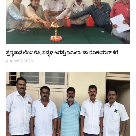
ಸ್ತನ್ಯಪಾನ ಬೆಂಬಲಿಸಿ, ಸದೃಢ ಜಗತ್ತು ನಿರ್ಮಿಸಿ: ಡಾ.ರವಿಕುಮಾರ್ ಕರೆ
August 7, 2026