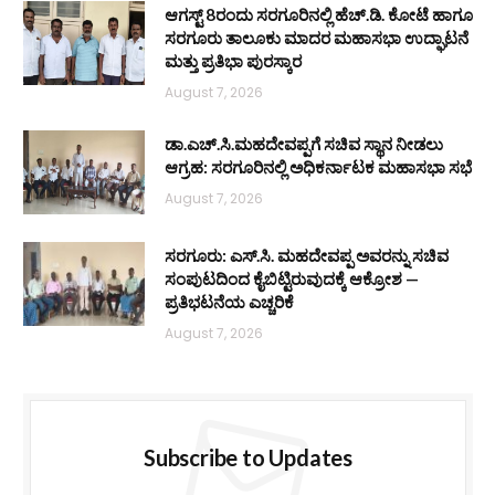
ಆಗಸ್ಟ್ 8ರಂದು ಸರಗೂರಿನಲ್ಲಿ ಹೆಚ್.ಡಿ. ಕೋಟೆ ಹಾಗೂ
ಸರಗೂರು ತಾಲೂಕು ಮಾದರ ಮಹಾಸಭಾ ಉದ್ಘಾಟನೆ
ಮತ್ತು ಪ್ರತಿಭಾ ಪುರಸ್ಕಾರ
August 7, 2026
ಡಾ.ಎಚ್.ಸಿ.ಮಹದೇವಪ್ಪಗೆ ಸಚಿವ ಸ್ಥಾನ ನೀಡಲು
ಆಗ್ರಹ: ಸರಗೂರಿನಲ್ಲಿ ಅಧಿಕರ್ನಾಟಕ ಮಹಾಸಭಾ ಸಭೆ
August 7, 2026
ಸರಗೂರು: ಎಸ್.ಸಿ. ಮಹದೇವಪ್ಪ ಅವರನ್ನು ಸಚಿವ
ಸಂಪುಟದಿಂದ ಕೈಬಿಟ್ಟಿರುವುದಕ್ಕೆ ಆಕ್ರೋಶ —
ಪ್ರತಿಭಟನೆಯ ಎಚ್ಚರಿಕೆ
August 7, 2026
Subscribe to Updates