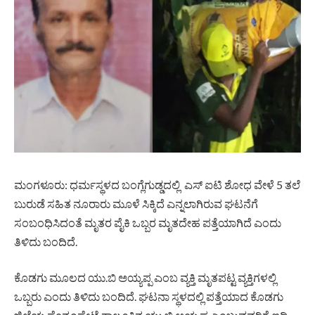
ಮಂಗಳೂರು: ಧರ್ಮಸ್ಥಳದ ಬಂಗ್ಲೆಗುಡ್ಡದಲ್ಲಿ ಎಸ್ ಐಟಿ ಶೋಧ ವೇಳೆ 5 ತಲೆ
ಬುರುಡೆ ಸಹಿತ ನೂರಾರು ಮೂಳೆ ಸಿಕ್ಕಿದೆ ಎನ್ನಲಾಗಿರುವ ಘಟನೆಗೆ
ಸಂಬಂಧಿಸಿದಂತೆ ಮೃತರ ಪೈಕಿ ಒಬ್ಬರ ಮೃತದೇಹ ಪತ್ತೆಯಾಗಿದೆ ಎಂದು
ತಿಳಿದು ಬಂದಿದೆ.
ಕೊಡಗು ಮೂಲದ ಯು.ಬಿ ಅಯ್ಯಪ್ಪ ಎಂಬ ವ್ಯಕ್ತಿ ಮೃತಪಟ್ಟ ವ್ಯಕ್ತಿಗಳಲ್ಲಿ
ಒಬ್ಬರು ಎಂದು ತಿಳಿದು ಬಂದಿದೆ. ಘಟನಾ ಸ್ಥಳದಲ್ಲಿ ಪತ್ತೆಯಾದ ಕೊಡಗು