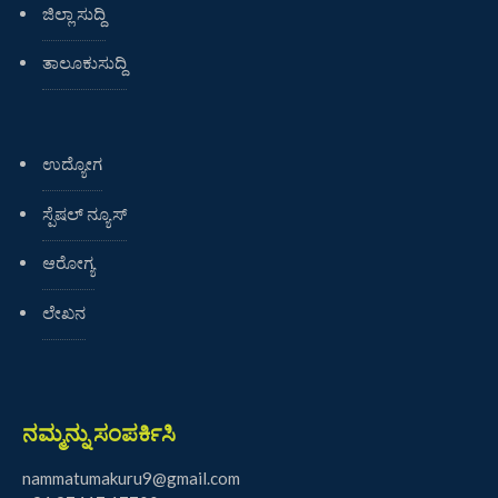
ಜಿಲ್ಲಾ ಸುದ್ದಿ
ತಾಲೂಕುಸುದ್ದಿ
ಉದ್ಯೋಗ
ಸ್ಪೆಷಲ್ ನ್ಯೂಸ್
ಆರೋಗ್ಯ
ಲೇಖನ
ನಮ್ಮನ್ನು ಸಂಪರ್ಕಿಸಿ
nammatumakuru9@gmail.com