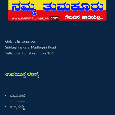
Golana Enterprises
Siddagirinagara, Madhugiri Road
Yellapura, Tumakuru - 572 106
ಉಪಯುಕ್ತ ಲಿಂಕ್ಸ್
ಮುಖಪುಟ
ರಾಜ್ಯ ಸುದ್ದಿ