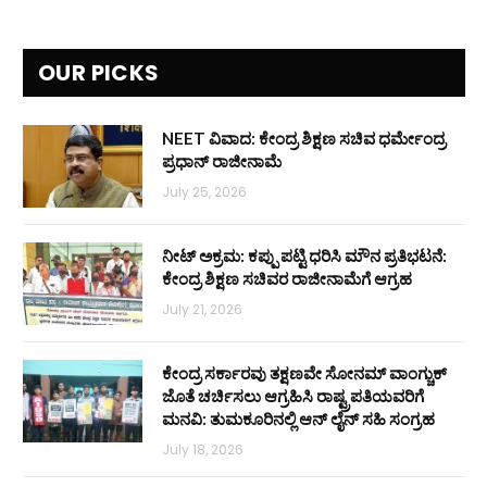
OUR PICKS
NEET ವಿವಾದ: ಕೇಂದ್ರ ಶಿಕ್ಷಣ ಸಚಿವ ಧರ್ಮೇಂದ್ರ
ಪ್ರಧಾನ್ ರಾಜೀನಾಮೆ
July 25, 2026
ನೀಟ್ ಅಕ್ರಮ: ಕಪ್ಪು ಪಟ್ಟಿ ಧರಿಸಿ ಮೌನ ಪ್ರತಿಭಟನೆ:
ಕೇಂದ್ರ ಶಿಕ್ಷಣ ಸಚಿವರ ರಾಜೀನಾಮೆಗೆ ಆಗ್ರಹ
July 21, 2026
ಕೇಂದ್ರ ಸರ್ಕಾರವು ತಕ್ಷಣವೇ ಸೋನಮ್ ವಾಂಗ್ಚುಕ್
ಜೊತೆ ಚರ್ಚಿಸಲು ಆಗ್ರಹಿಸಿ ರಾಷ್ಟ್ರಪತಿಯವರಿಗೆ
ಮನವಿ: ತುಮಕೂರಿನಲ್ಲಿ ಆನ್‌ ಲೈನ್ ಸಹಿ ಸಂಗ್ರಹ
July 18, 2026