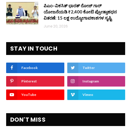
ಪಿಎಂ–ವಿಕಸಿತ್ ಭಾರತ್ ರೋಜ್‌ ಗಾರ್
ಯೋಜನೆಯಡಿ ₹2,400 ಕೋಟಿ ಪ್ರೋತ್ಸಾಹಧನ
ವಿತರಣೆ: 15 ಲಕ್ಷ ಉದ್ಯೋಗಾವಕಾಶಗಳ ಸೃಷ್ಟಿ
June 20, 2026
STAY IN TOUCH
Facebook
Twitter
Pinterest
Instagram
YouTube
Vimeo
DON'T MISS