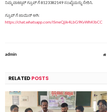
ನಿಮ್ಮ ವಾಟ್ಸಾಪ್ ಗ್ರೂಪ್ ಗೆ 8123382149 ಸಂಖ್ಯೆಯನ್ನು ಸೇರಿಸಿ.
ಗ್ರೂಪ್ ಗೆ ಜಾಯಿನ್ ಆಗಿ:
https://chat.whatsapp.com/ISmeQjik4LbG9KvWhKlbCC
admin
Web
RELATED
POSTS