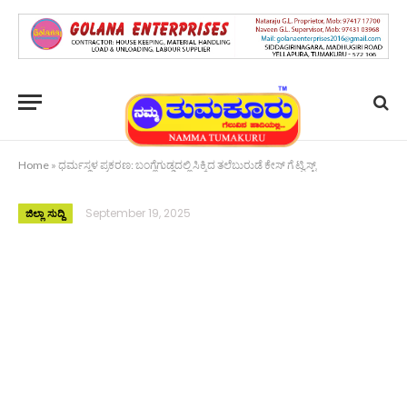
Home
»
ಧರ್ಮಸ್ಥಳ ಪ್ರಕರಣ: ಬಂಗ್ಲೆಗುಡ್ಡದಲ್ಲಿ ಸಿಕ್ಕಿದ ತಲೆಬುರುಡೆ ಕೇಸ್ ಗೆ ಟ್ವಿಸ್ಟ್
September 19, 2025
ಜಿಲ್ಲಾ ಸುದ್ದಿ