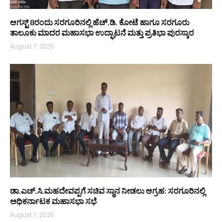
ಆಗಸ್ಟ್ 8ರಂದು ಸರಗೂರಿನಲ್ಲಿ ಹೆಚ್.ಡಿ. ಕೋಟೆ ಹಾಗೂ ಸರಗೂರು
ತಾಲೂಕು ಮಾದರ ಮಹಾಸಭಾ ಉದ್ಘಾಟನೆ ಮತ್ತು ಪ್ರತಿಭಾ ಪುರಸ್ಕಾರ
August 7, 2026
ಡಾ.ಎಚ್.ಸಿ.ಮಹದೇವಪ್ಪಗೆ ಸಚಿವ ಸ್ಥಾನ ನೀಡಲು ಆಗ್ರಹ: ಸರಗೂರಿನಲ್ಲಿ
ಅಧಿಕರ್ನಾಟಕ ಮಹಾಸಭಾ ಸಭೆ
August 7, 2026