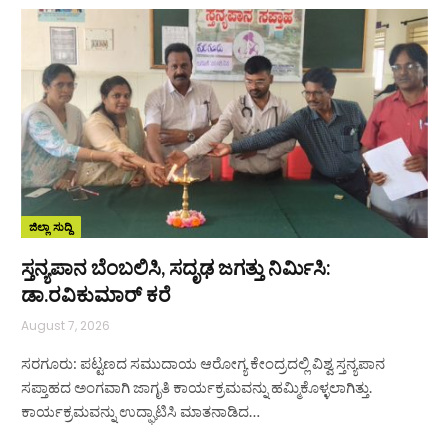
ಜಿಲ್ಲಾ ಸುದ್ದಿ
ಸ್ತನ್ಯಪಾನ ಬೆಂಬಲಿಸಿ, ಸದೃಢ ಜಗತ್ತು ನಿರ್ಮಿಸಿ:
ಡಾ.ರವಿಕುಮಾರ್ ಕರೆ
August 7, 2026
ಸರಗೂರು: ಪಟ್ಟಣದ ಸಮುದಾಯ ಆರೋಗ್ಯ ಕೇಂದ್ರದಲ್ಲಿ ವಿಶ್ವ ಸ್ತನ್ಯಪಾನ
ಸಪ್ತಾಹದ ಅಂಗವಾಗಿ ಜಾಗೃತಿ ಕಾರ್ಯಕ್ರಮವನ್ನು ಹಮ್ಮಿಕೊಳ್ಳಲಾಗಿತ್ತು.
ಕಾರ್ಯಕ್ರಮವನ್ನು ಉದ್ಘಾಟಿಸಿ ಮಾತನಾಡಿದ…