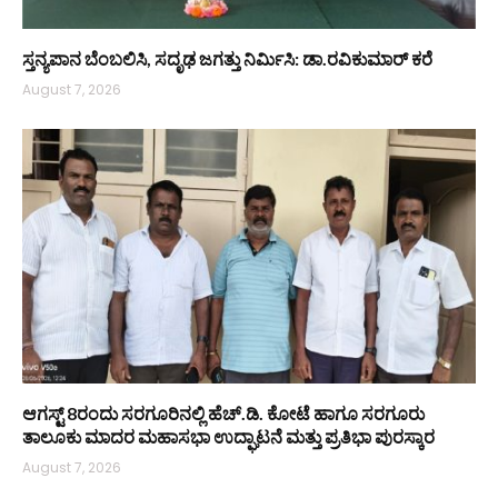
ಸ್ತನ್ಯಪಾನ ಬೆಂಬಲಿಸಿ, ಸದೃಢ ಜಗತ್ತು ನಿರ್ಮಿಸಿ: ಡಾ.ರವಿಕುಮಾರ್ ಕರೆ
August 7, 2026
ಆಗಸ್ಟ್ 8ರಂದು ಸರಗೂರಿನಲ್ಲಿ ಹೆಚ್.ಡಿ. ಕೋಟೆ ಹಾಗೂ ಸರಗೂರು
ತಾಲೂಕು ಮಾದರ ಮಹಾಸಭಾ ಉದ್ಘಾಟನೆ ಮತ್ತು ಪ್ರತಿಭಾ ಪುರಸ್ಕಾರ
August 7, 2026