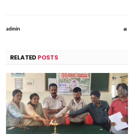
admin
Web
RELATED
POSTS