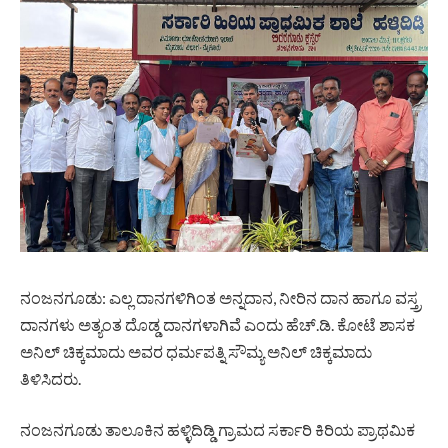
ನಂಜನಗೂಡು: ಎಲ್ಲ ದಾನಗಳಿಗಿಂತ ಅನ್ನದಾನ, ನೀರಿನ ದಾನ ಹಾಗೂ ವಸ್ತ್ರ
ದಾನಗಳು ಅತ್ಯಂತ ದೊಡ್ಡ ದಾನಗಳಾಗಿವೆ ಎಂದು ಹೆಚ್.ಡಿ. ಕೋಟೆ ಶಾಸಕ
ಅನಿಲ್ ಚಿಕ್ಕಮಾದು ಅವರ ಧರ್ಮಪತ್ನಿ ಸೌಮ್ಯ ಅನಿಲ್ ಚಿಕ್ಕಮಾದು
ತಿಳಿಸಿದರು.
ನಂಜನಗೂಡು ತಾಲೂಕಿನ ಹಳ್ಳಿದಿಡ್ಡಿ ಗ್ರಾಮದ ಸರ್ಕಾರಿ ಕಿರಿಯ ಪ್ರಾಥಮಿಕ