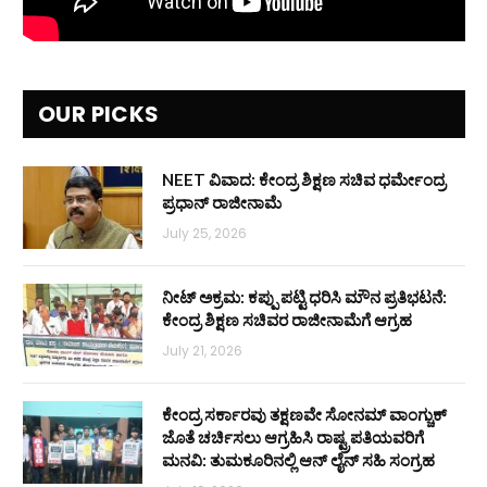
OUR PICKS
NEET ವಿವಾದ: ಕೇಂದ್ರ ಶಿಕ್ಷಣ ಸಚಿವ ಧರ್ಮೇಂದ್ರ
ಪ್ರಧಾನ್ ರಾಜೀನಾಮೆ
July 25, 2026
ನೀಟ್ ಅಕ್ರಮ: ಕಪ್ಪು ಪಟ್ಟಿ ಧರಿಸಿ ಮೌನ ಪ್ರತಿಭಟನೆ:
ಕೇಂದ್ರ ಶಿಕ್ಷಣ ಸಚಿವರ ರಾಜೀನಾಮೆಗೆ ಆಗ್ರಹ
July 21, 2026
ಕೇಂದ್ರ ಸರ್ಕಾರವು ತಕ್ಷಣವೇ ಸೋನಮ್ ವಾಂಗ್ಚುಕ್
ಜೊತೆ ಚರ್ಚಿಸಲು ಆಗ್ರಹಿಸಿ ರಾಷ್ಟ್ರಪತಿಯವರಿಗೆ
ಮನವಿ: ತುಮಕೂರಿನಲ್ಲಿ ಆನ್‌ ಲೈನ್ ಸಹಿ ಸಂಗ್ರಹ