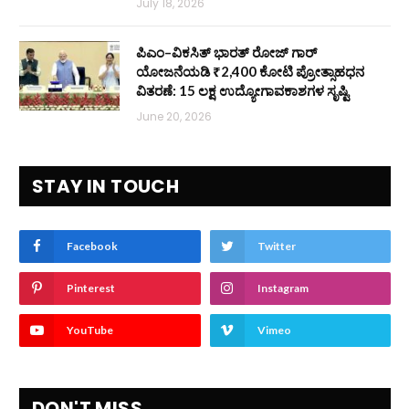
July 18, 2026
ಪಿಎಂ–ವಿಕಸಿತ್ ಭಾರತ್ ರೋಜ್‌ ಗಾರ್
ಯೋಜನೆಯಡಿ ₹2,400 ಕೋಟಿ ಪ್ರೋತ್ಸಾಹಧನ
ವಿತರಣೆ: 15 ಲಕ್ಷ ಉದ್ಯೋಗಾವಕಾಶಗಳ ಸೃಷ್ಟಿ
June 20, 2026
STAY IN TOUCH
Facebook
Twitter
Pinterest
Instagram
YouTube
Vimeo
DON'T MISS