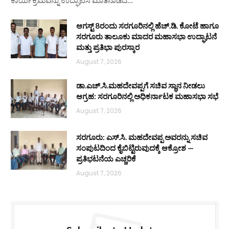
ಕಾರ್ಯಕ್ರಮವನ್ನು ಉದ್ಘಾಟಿಸಿ ಮಾತನಾಡಿದ…
ಆಗಸ್ಟ್ 8ರಂದು ಸರಗೂರಿನಲ್ಲಿ ಹೆಚ್.ಡಿ. ಕೋಟೆ ಹಾಗೂ
ಸರಗೂರು ತಾಲೂಕು ಮಾದರ ಮಹಾಸಭಾ ಉದ್ಘಾಟನೆ
ಮತ್ತು ಪ್ರತಿಭಾ ಪುರಸ್ಕಾರ
August 7, 2026
ಡಾ.ಎಚ್.ಸಿ.ಮಹದೇವಪ್ಪಗೆ ಸಚಿವ ಸ್ಥಾನ ನೀಡಲು
ಆಗ್ರಹ: ಸರಗೂರಿನಲ್ಲಿ ಅಧಿಕರ್ನಾಟಕ ಮಹಾಸಭಾ ಸಭೆ
August 7, 2026
ಸರಗೂರು: ಎಸ್.ಸಿ. ಮಹದೇವಪ್ಪ ಅವರನ್ನು ಸಚಿವ
ಸಂಪುಟದಿಂದ ಕೈಬಿಟ್ಟಿರುವುದಕ್ಕೆ ಆಕ್ರೋಶ —
ಪ್ರತಿಭಟನೆಯ ಎಚ್ಚರಿಕೆ
August 7, 2026