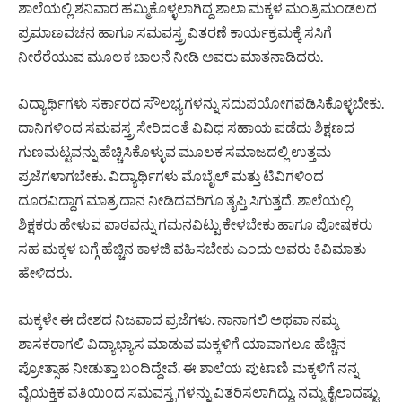
ಶಾಲೆಯಲ್ಲಿ ಶನಿವಾರ ಹಮ್ಮಿಕೊಳ್ಳಲಾಗಿದ್ದ ಶಾಲಾ ಮಕ್ಕಳ ಮಂತ್ರಿಮಂಡಲದ
ಪ್ರಮಾಣವಚನ ಹಾಗೂ ಸಮವಸ್ತ್ರ ವಿತರಣೆ ಕಾರ್ಯಕ್ರಮಕ್ಕೆ ಸಸಿಗೆ
ನೀರೆರೆಯುವ ಮೂಲಕ ಚಾಲನೆ ನೀಡಿ ಅವರು ಮಾತನಾಡಿದರು.
ವಿದ್ಯಾರ್ಥಿಗಳು ಸರ್ಕಾರದ ಸೌಲಭ್ಯಗಳನ್ನು ಸದುಪಯೋಗಪಡಿಸಿಕೊಳ್ಳಬೇಕು.
ದಾನಿಗಳಿಂದ ಸಮವಸ್ತ್ರ ಸೇರಿದಂತೆ ವಿವಿಧ ಸಹಾಯ ಪಡೆದು ಶಿಕ್ಷಣದ
ಗುಣಮಟ್ಟವನ್ನು ಹೆಚ್ಚಿಸಿಕೊಳ್ಳುವ ಮೂಲಕ ಸಮಾಜದಲ್ಲಿ ಉತ್ತಮ
ಪ್ರಜೆಗಳಾಗಬೇಕು. ವಿದ್ಯಾರ್ಥಿಗಳು ಮೊಬೈಲ್ ಮತ್ತು ಟಿವಿಗಳಿಂದ
ದೂರವಿದ್ದಾಗ ಮಾತ್ರ ದಾನ ನೀಡಿದವರಿಗೂ ತೃಪ್ತಿ ಸಿಗುತ್ತದೆ. ಶಾಲೆಯಲ್ಲಿ
ಶಿಕ್ಷಕರು ಹೇಳುವ ಪಾಠವನ್ನು ಗಮನವಿಟ್ಟು ಕೇಳಬೇಕು ಹಾಗೂ ಪೋಷಕರು
ಸಹ ಮಕ್ಕಳ ಬಗ್ಗೆ ಹೆಚ್ಚಿನ ಕಾಳಜಿ ವಹಿಸಬೇಕು ಎಂದು ಅವರು ಕಿವಿಮಾತು
ಹೇಳಿದರು.
ಮಕ್ಕಳೇ ಈ ದೇಶದ ನಿಜವಾದ ಪ್ರಜೆಗಳು. ನಾನಾಗಲಿ ಅಥವಾ ನಮ್ಮ
ಶಾಸಕರಾಗಲಿ ವಿದ್ಯಾಭ್ಯಾಸ ಮಾಡುವ ಮಕ್ಕಳಿಗೆ ಯಾವಾಗಲೂ ಹೆಚ್ಚಿನ
ಪ್ರೋತ್ಸಾಹ ನೀಡುತ್ತಾ ಬಂದಿದ್ದೇವೆ. ಈ ಶಾಲೆಯ ಪುಟಾಣಿ ಮಕ್ಕಳಿಗೆ ನನ್ನ
ವೈಯಕ್ತಿಕ ವತಿಯಿಂದ ಸಮವಸ್ತ್ರಗಳನ್ನು ವಿತರಿಸಲಾಗಿದ್ದು, ನಮ್ಮ ಕೈಲಾದಷ್ಟು