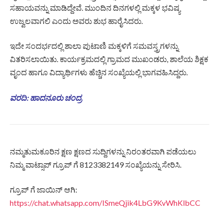
ಸಹಾಯವನ್ನು ಮಾಡಿದ್ದೇವೆ. ಮುಂದಿನ ದಿನಗಳಲ್ಲಿ ಮಕ್ಕಳ ಭವಿಷ್ಯ
ಉಜ್ವಲವಾಗಲಿ ಎಂದು ಅವರು ಶುಭ ಹಾರೈಸಿದರು.
ಇದೇ ಸಂದರ್ಭದಲ್ಲಿ ಶಾಲಾ ಪುಟಾಣಿ ಮಕ್ಕಳಿಗೆ ಸಮವಸ್ತ್ರಗಳನ್ನು
ವಿತರಿಸಲಾಯಿತು. ಕಾರ್ಯಕ್ರಮದಲ್ಲಿ ಗ್ರಾಮದ ಮುಖಂಡರು, ಶಾಲೆಯ ಶಿಕ್ಷಕ
ವೃಂದ ಹಾಗೂ ವಿದ್ಯಾರ್ಥಿಗಳು ಹೆಚ್ಚಿನ ಸಂಖ್ಯೆಯಲ್ಲಿ ಭಾಗವಹಿಸಿದ್ದರು.
ವರದಿ: ಹಾದನೂರು ಚಂದ್ರ
ನಮ್ಮತುಮಕೂರಿನ ಕ್ಷಣ ಕ್ಷಣದ ಸುದ್ದಿಗಳನ್ನು ನಿರಂತರವಾಗಿ ಪಡೆಯಲು
ನಿಮ್ಮ ವಾಟ್ಸಾಪ್ ಗ್ರೂಪ್ ಗೆ 8123382149 ಸಂಖ್ಯೆಯನ್ನು ಸೇರಿಸಿ.
ಗ್ರೂಪ್ ಗೆ ಜಾಯಿನ್ ಆಗಿ:
https://chat.whatsapp.com/ISmeQjik4LbG9KvWhKlbCC