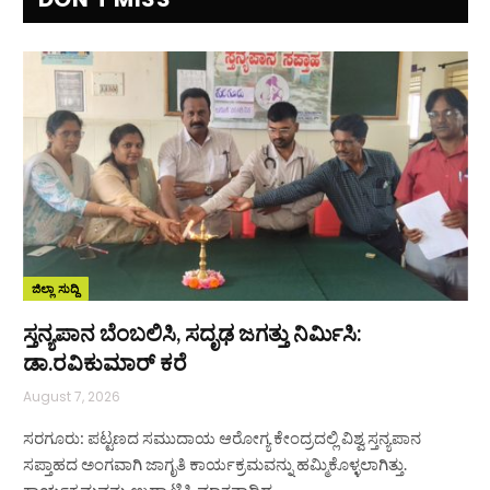
ಜಿಲ್ಲಾ ಸುದ್ದಿ
ಸ್ತನ್ಯಪಾನ ಬೆಂಬಲಿಸಿ, ಸದೃಢ ಜಗತ್ತು ನಿರ್ಮಿಸಿ:
ಡಾ.ರವಿಕುಮಾರ್ ಕರೆ
August 7, 2026
ಸರಗೂರು: ಪಟ್ಟಣದ ಸಮುದಾಯ ಆರೋಗ್ಯ ಕೇಂದ್ರದಲ್ಲಿ ವಿಶ್ವ ಸ್ತನ್ಯಪಾನ
ಸಪ್ತಾಹದ ಅಂಗವಾಗಿ ಜಾಗೃತಿ ಕಾರ್ಯಕ್ರಮವನ್ನು ಹಮ್ಮಿಕೊಳ್ಳಲಾಗಿತ್ತು.