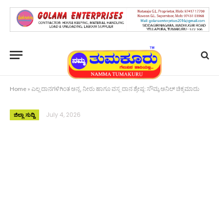
Home
»
ಎಲ್ಲ ದಾನಗಳಿಗಿಂತ ಅನ್ನ, ನೀರು ಹಾಗೂ ವಸ್ತ್ರ ದಾನ ಶ್ರೇಷ್ಠ: ಸೌಮ್ಯ ಅನಿಲ್ ಚಿಕ್ಕಮಾದು
July 4, 2026
ಜಿಲ್ಲಾ ಸುದ್ದಿ