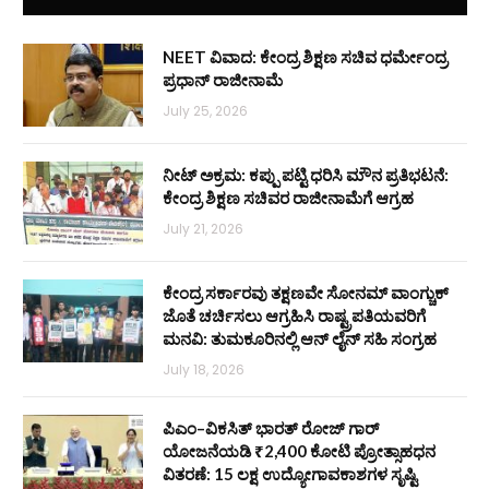
NEET ವಿವಾದ: ಕೇಂದ್ರ ಶಿಕ್ಷಣ ಸಚಿವ ಧರ್ಮೇಂದ್ರ
ಪ್ರಧಾನ್ ರಾಜೀನಾಮೆ
July 25, 2026
ನೀಟ್ ಅಕ್ರಮ: ಕಪ್ಪು ಪಟ್ಟಿ ಧರಿಸಿ ಮೌನ ಪ್ರತಿಭಟನೆ:
ಕೇಂದ್ರ ಶಿಕ್ಷಣ ಸಚಿವರ ರಾಜೀನಾಮೆಗೆ ಆಗ್ರಹ
July 21, 2026
ಕೇಂದ್ರ ಸರ್ಕಾರವು ತಕ್ಷಣವೇ ಸೋನಮ್ ವಾಂಗ್ಚುಕ್
ಜೊತೆ ಚರ್ಚಿಸಲು ಆಗ್ರಹಿಸಿ ರಾಷ್ಟ್ರಪತಿಯವರಿಗೆ
ಮನವಿ: ತುಮಕೂರಿನಲ್ಲಿ ಆನ್‌ ಲೈನ್ ಸಹಿ ಸಂಗ್ರಹ
July 18, 2026
ಪಿಎಂ–ವಿಕಸಿತ್ ಭಾರತ್ ರೋಜ್‌ ಗಾರ್
ಯೋಜನೆಯಡಿ ₹2,400 ಕೋಟಿ ಪ್ರೋತ್ಸಾಹಧನ
ವಿತರಣೆ: 15 ಲಕ್ಷ ಉದ್ಯೋಗಾವಕಾಶಗಳ ಸೃಷ್ಟಿ