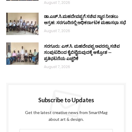
August 7, 2026
ಡಾ.ಎಚ್.ಸಿ.ಮಹದೇವಪ್ಪಗೆ ಸಚಿವ ಸ್ಥಾನ ನೀಡಲು
ಆಗ್ರಹ: ಸರಗೂರಿನಲ್ಲಿ ಅಧಿಕರ್ನಾಟಕ ಮಹಾಸಭಾ ಸಭೆ
August 7, 2026
ಸರಗೂರು: ಎಸ್.ಸಿ. ಮಹದೇವಪ್ಪ ಅವರನ್ನು ಸಚಿವ
ಸಂಪುಟದಿಂದ ಕೈಬಿಟ್ಟಿರುವುದಕ್ಕೆ ಆಕ್ರೋಶ —
ಪ್ರತಿಭಟನೆಯ ಎಚ್ಚರಿಕೆ
August 7, 2026
Subscribe to Updates
Get the latest creative news from SmartMag
about art & design.