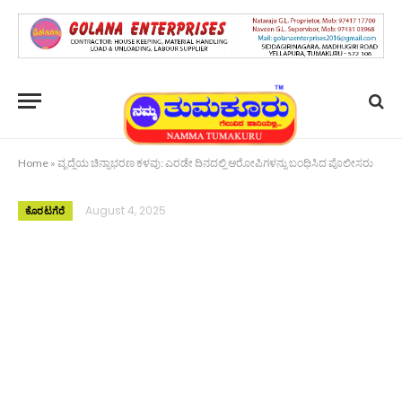
Home
»
ವೃದ್ಧೆಯ ಚಿನ್ನಾಭರಣ ಕಳವು: ಎರಡೇ ದಿನದಲ್ಲಿ ಆರೋಪಿಗಳನ್ನು ಬಂಧಿಸಿದ ಪೊಲೀಸರು
August 4, 2025
ಕೊರಟಗೆರೆ