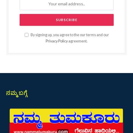
By signing up, you agree to the our terms and our
Privacy Policy
agreement.
ನಮ್ಮ ಬಗ್ಗೆ