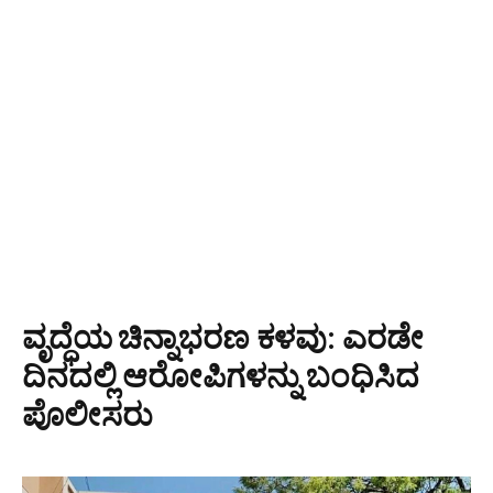
ವೃದ್ಧೆಯ ಚಿನ್ನಾಭರಣ ಕಳವು: ಎರಡೇ
ದಿನದಲ್ಲಿ ಆರೋಪಿಗಳನ್ನು ಬಂಧಿಸಿದ
ಪೊಲೀಸರು