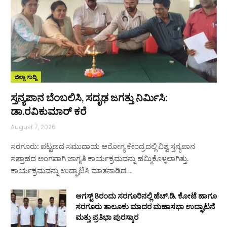
ಜಿಲ್ಲಾ ಸುದ್ದಿ
ಸ್ತನ್ಯಪಾನ ಬೆಂಬಲಿಸಿ, ಸದೃಢ ಜಗತ್ತು ನಿರ್ಮಿಸಿ:
ಡಾ.ರವಿಕುಮಾರ್ ಕರೆ
August 7, 2026
ಸರಗೂರು: ಪಟ್ಟಣದ ಸಮುದಾಯ ಆರೋಗ್ಯ ಕೇಂದ್ರದಲ್ಲಿ ವಿಶ್ವ ಸ್ತನ್ಯಪಾನ
ಸಪ್ತಾಹದ ಅಂಗವಾಗಿ ಜಾಗೃತಿ ಕಾರ್ಯಕ್ರಮವನ್ನು ಹಮ್ಮಿಕೊಳ್ಳಲಾಗಿತ್ತು.
ಕಾರ್ಯಕ್ರಮವನ್ನು ಉದ್ಘಾಟಿಸಿ ಮಾತನಾಡಿದ…
ಆಗಸ್ಟ್ 8ರಂದು ಸರಗೂರಿನಲ್ಲಿ ಹೆಚ್.ಡಿ. ಕೋಟೆ ಹಾಗೂ
ಸರಗೂರು ತಾಲೂಕು ಮಾದರ ಮಹಾಸಭಾ ಉದ್ಘಾಟನೆ
ಮತ್ತು ಪ್ರತಿಭಾ ಪುರಸ್ಕಾರ