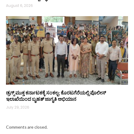
August 6, 2026
ಡ್ರಗ್ಸ್ ಮುಕ್ತ ಕರ್ನಾಟಕಕ್ಕೆ ಸಂಕಲ್ಪ: ಕೊರಟಗೆರೆಯಲ್ಲಿ ಪೊಲೀಸ್
ಇಲಾಖೆಯಿಂದ ಬೃಹತ್ ಜಾಗೃತಿ ಅಭಿಯಾನ
July 29, 2026
Comments are closed.