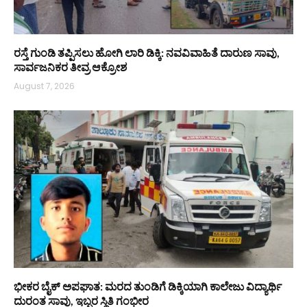
ರಸ್ತೆ ಗುಂಡಿ ತಪ್ಪಿಸಲು ಹೋಗಿ ಲಾರಿ ಡಿಕ್ಕಿ: ನವವಿವಾಹಿತೆ ದಾರುಣ ಸಾವು,
ಸಾರ್ವಜನಿಕರ ತೀವ್ರ ಆಕ್ರೋಶ
August 7, 2026
ಭೀಕರ ಬೈಕ್ ಅಪಘಾತ: ಮರದ ತುಂಡಿಗೆ ಡಿಕ್ಕಿಯಾಗಿ ಕಾಲೇಜು ವಿದ್ಯಾರ್ಥಿ
ದುರಂತ ಸಾವು, ಇಬ್ಬರ ಸ್ಥಿತಿ ಗಂಭೀರ