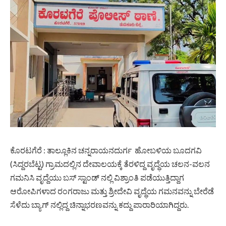
ಕೊರಟಗೆರೆ : ತಾಲ್ಲೂಕಿನ ಚನ್ನರಾಯನದುರ್ಗ ಹೋಬಳಿಯ ಬೂದಗವಿ
(ಸಿದ್ದರಬೆಟ್ಟ) ಗ್ರಾಮದಲ್ಲಿನ ದೇವಾಲಯಕ್ಕೆ ತೆರಳಿದ್ದ ವೃದ್ಧೆಯ ಚಲನ-ವಲನ
ಗಮನಿಸಿ ವೃದ್ದೆಯು ಬಸ್ ಸ್ಟಾಂಡ್ ನಲ್ಲಿ ವಿಶ್ರಾಂತಿ ಪಡೆಯುತ್ತಿದ್ದಾಗ
ಆರೋಪಿಗಳಾದ ರಂಗರಾಜು ಮತ್ತು ಶ್ರೀದೇವಿ ವೃದ್ಧೆಯ ಗಮನವನ್ನು ಬೇರೆಡೆ
ಸೆಳೆದು ಬ್ಯಾಗ್‌ ನಲ್ಲಿದ್ದ ಚಿನ್ನಾಭರಣವನ್ನು ಕದ್ದು ಪಾರಾರಿಯಾಗಿದ್ದರು.