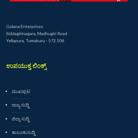
Golana Enterprises
Siddagirinagara, Madhugiri Road
Yellapura, Tumakuru - 572 106
ಉಪಯುಕ್ತ ಲಿಂಕ್ಸ್
ಮುಖಪುಟ
ರಾಜ್ಯ ಸುದ್ದಿ
ಜಿಲ್ಲಾ ಸುದ್ದಿ
ತಾಲೂಕುಸುದ್ದಿ