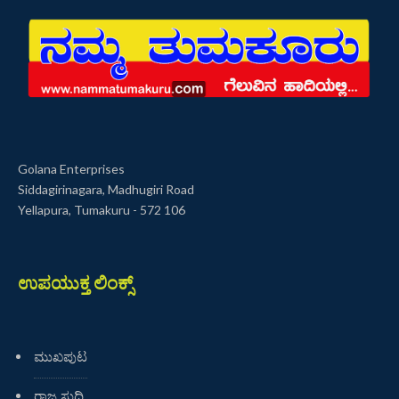
Golana Enterprises
Siddagirinagara, Madhugiri Road
Yellapura, Tumakuru - 572 106
ಉಪಯುಕ್ತ ಲಿಂಕ್ಸ್
ಮುಖಪುಟ
ರಾಜ್ಯ ಸುದ್ದಿ