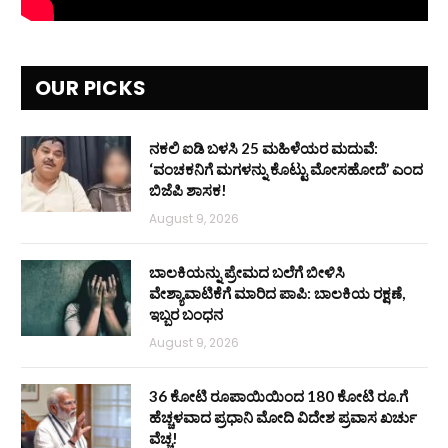
OUR PICKS
ನಕಲಿ ಐಡಿ ಬಳಸಿ 25 ಮಹಿಳೆಯರ ಮದುವೆ:
‘ವಂಚಕನಿಗೆ ಮಗಳನ್ನು ಕೊಟ್ಟು ಮೋಸಹೋದೆ’ ಎಂದ
ಬಿಜೆಪಿ ಶಾಸಕ!
August 9, 2026
ಬಾಲಕಿಯನ್ನು ಪ್ರೇಮದ ಬಲೆಗೆ ಬೀಳಿಸಿ
ವೇಶ್ಯಾವಾಟಿಕೆಗೆ ಮಾರಿದ ಪಾಪಿ: ಬಾಲಕಿಯ ರಕ್ಷಣೆ,
ಇಬ್ಬರ ಬಂಧನ
August 9, 2026
36 ಕೋಟಿ ರೂಪಾಯಿಯಿಂದ 180 ಕೋಟಿ ರೂ.ಗೆ
ಹೆಚ್ಚಳವಾದ ಪ್ರಧಾನಿ ಮೋದಿ ವಿದೇಶ ಪ್ರವಾಸ ಖರ್ಚು
ವೆಚ್ಚ!