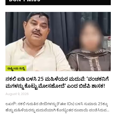
ರಾಷ್ಟ್ರೀಯ ಸುದ್ದಿ
ನಕಲಿ ಐಡಿ ಬಳಸಿ 25 ಮಹಿಳೆಯರ ಮದುವೆ: ‘ವಂಚಕನಿಗೆ
ಮಗಳನ್ನು ಕೊಟ್ಟು ಮೋಸಹೋದೆ’ ಎಂದ ಬಿಜೆಪಿ ಶಾಸಕ!
August 9, 2026
ಲಖನೌ: ನಕಲಿ ಗುರುತಿನ ಚೀಟಿಗಳನ್ನು (Fake IDs) ಬಳಸಿ ಸುಮಾರು 25ಕ್ಕೂ
ಹೆಚ್ಚು ಮಹಿಳೆಯರನ್ನು ಮದುವೆಯಾಗಿ ಕೋಟ್ಯಂತರ ರೂಪಾಯಿ ವಂಚಿಸಿರುವ…