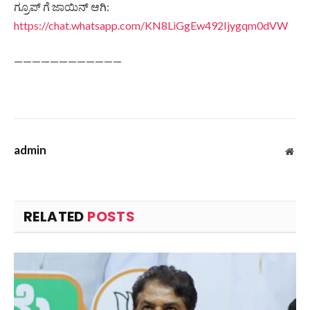
ಗ್ರೂಪ್ ಗೆ ಜಾಯಿನ್ ಆಗಿ:
https://chat.whatsapp.com/KN8LiGgEw492Ijygqm0dVW
————————————
admin
Web
RELATED
POSTS