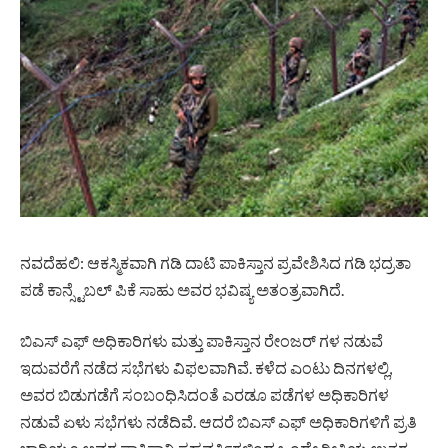
ನವದೆಹಲಿ: ಆಕಸ್ಮಿಕವಾಗಿ ಗಡಿ ದಾಟಿ ಪಾಕಿಸ್ತಾನ ಪ್ರವೇಶಿಸಿದ ಗಡಿ ಭದ್ರತಾ
ಪಡೆ ಕಾನ್ಸ್ಟೆಬಲ್ ಪಿಕೆ ಸಾಹು ಅವರ ಭವಿಷ್ಯ ಅತಂತ್ರವಾಗಿದೆ.
ಬಿಎಸ್ ಎಫ್ ಅಧಿಕಾರಿಗಳು ಮತ್ತು ಪಾಕಿಸ್ತಾನ ರೇಂಜರ್ ಗಳ ನಡುವೆ
ಇದುವರೆಗೆ ನಡೆದ ಸಭೆಗಳು ವಿಫಲವಾಗಿವೆ. ಕಳೆದ ಎಂಟು ದಿನಗಳಲ್ಲಿ,
ಅವರ ಬಿಡುಗಡೆಗೆ ಸಂಬಂಧಿಸಿದಂತೆ ಎರಡೂ ಪಡೆಗಳ ಅಧಿಕಾರಿಗಳ
ನಡುವೆ ಏಳು ಸಭೆಗಳು ನಡೆದಿವೆ. ಆದರೆ ಬಿಎಸ್ ಎಫ್ ಅಧಿಕಾರಿಗಳಿಗೆ ಪ್ರತಿ