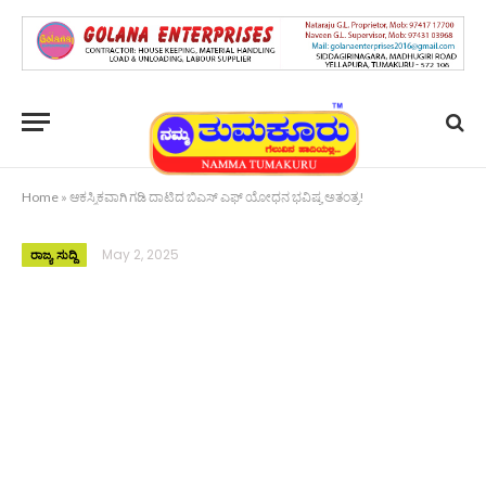
Home
»
ಆಕಸ್ಮಿಕವಾಗಿ ಗಡಿ ದಾಟಿದ ಬಿಎಸ್ ಎಫ್ ಯೋಧನ ಭವಿಷ್ಯ ಅತಂತ್ರ!
May 2, 2025
ರಾಜ್ಯ ಸುದ್ದಿ