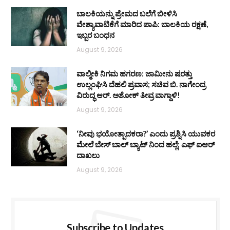
ಬಾಲಕಿಯನ್ನು ಪ್ರೇಮದ ಬಲೆಗೆ ಬೀಳಿಸಿ
ವೇಶ್ಯಾವಾಟಿಕೆಗೆ ಮಾರಿದ ಪಾಪಿ: ಬಾಲಕಿಯ ರಕ್ಷಣೆ,
ಇಬ್ಬರ ಬಂಧನ
August 9, 2026
ವಾಲ್ಮೀಕಿ ನಿಗಮ ಹಗರಣ: ಜಾಮೀನು ಷರತ್ತು
ಉಲ್ಲಂಘಿಸಿ ದೆಹಲಿ ಪ್ರವಾಸ; ಸಚಿವ ಬಿ. ನಾಗೇಂದ್ರ
ವಿರುದ್ಧ ಆರ್. ಅಶೋಕ್ ತೀವ್ರ ವಾಗ್ದಾಳಿ!
August 9, 2026
‘ನೀವು ಭಯೋತ್ಪಾದಕರಾ?’ ಎಂದು ಪ್ರಶ್ನಿಸಿ ಯುವಕರ
ಮೇಲೆ ಬೇಸ್‌ ಬಾಲ್ ಬ್ಯಾಟ್‌ ನಿಂದ ಹಲ್ಲೆ; ಎಫ್‌ ಐಆರ್
ದಾಖಲು
August 9, 2026
Subscribe to Updates