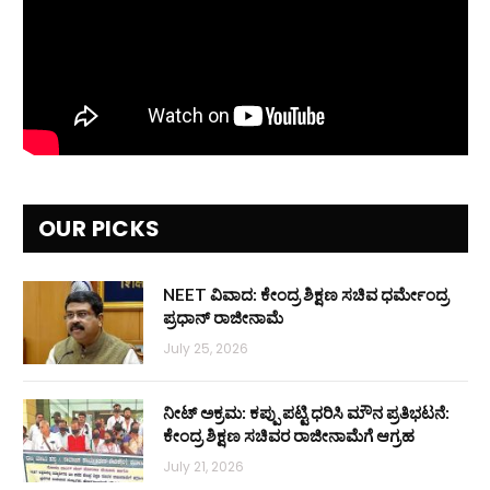
OUR PICKS
NEET ವಿವಾದ: ಕೇಂದ್ರ ಶಿಕ್ಷಣ ಸಚಿವ ಧರ್ಮೇಂದ್ರ
ಪ್ರಧಾನ್ ರಾಜೀನಾಮೆ
July 25, 2026
ನೀಟ್ ಅಕ್ರಮ: ಕಪ್ಪು ಪಟ್ಟಿ ಧರಿಸಿ ಮೌನ ಪ್ರತಿಭಟನೆ:
ಕೇಂದ್ರ ಶಿಕ್ಷಣ ಸಚಿವರ ರಾಜೀನಾಮೆಗೆ ಆಗ್ರಹ
July 21, 2026