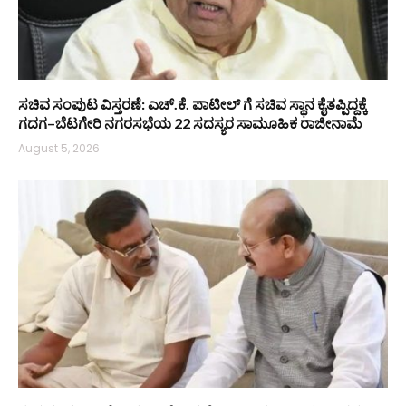
ಸಚಿವ ಸಂಪುಟ ವಿಸ್ತರಣೆ: ಎಚ್.ಕೆ. ಪಾಟೀಲ್ ಗೆ ಸಚಿವ ಸ್ಥಾನ ಕೈತಪ್ಪಿದ್ದಕ್ಕೆ
ಗದಗ–ಬೆಟಗೇರಿ ನಗರಸಭೆಯ 22 ಸದಸ್ಯರ ಸಾಮೂಹಿಕ ರಾಜೀನಾಮೆ
August 5, 2026