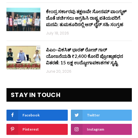
ಕೇಂದ್ರ ಸರ್ಕಾರವು ತಕ್ಷಣವೇ ಸೋನಮ್ ವಾಂಗ್ಚುಕ್
ಜೊತೆ ಚರ್ಚಿಸಲು ಆಗ್ರಹಿಸಿ ರಾಷ್ಟ್ರಪತಿಯವರಿಗೆ
ಮನವಿ: ತುಮಕೂರಿನಲ್ಲಿ ಆನ್‌ ಲೈನ್ ಸಹಿ ಸಂಗ್ರಹ
July 18, 2026
ಪಿಎಂ–ವಿಕಸಿತ್ ಭಾರತ್ ರೋಜ್‌ ಗಾರ್
ಯೋಜನೆಯಡಿ ₹2,400 ಕೋಟಿ ಪ್ರೋತ್ಸಾಹಧನ
ವಿತರಣೆ: 15 ಲಕ್ಷ ಉದ್ಯೋಗಾವಕಾಶಗಳ ಸೃಷ್ಟಿ
June 20, 2026
STAY IN TOUCH
Facebook
Twitter
Pinterest
Instagram