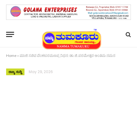
Home
»
ಮಾಜಿ ಸಚಿವ ವೆಂಕಟರಮಣಪ್ಪ ನಿಧನ: ಡಾ.ಜಿ.ಪರಮೇಶ್ವರ ಅಂತಿಮ ನಮನ
May 29, 2026
ರಾಜ್ಯ ಸುದ್ದಿ