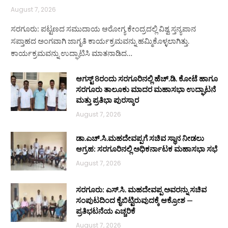
August 7, 2026
ಸರಗೂರು: ಪಟ್ಟಣದ ಸಮುದಾಯ ಆರೋಗ್ಯ ಕೇಂದ್ರದಲ್ಲಿ ವಿಶ್ವ ಸ್ತನ್ಯಪಾನ
ಸಪ್ತಾಹದ ಅಂಗವಾಗಿ ಜಾಗೃತಿ ಕಾರ್ಯಕ್ರಮವನ್ನು ಹಮ್ಮಿಕೊಳ್ಳಲಾಗಿತ್ತು.
ಕಾರ್ಯಕ್ರಮವನ್ನು ಉದ್ಘಾಟಿಸಿ ಮಾತನಾಡಿದ…
ಆಗಸ್ಟ್ 8ರಂದು ಸರಗೂರಿನಲ್ಲಿ ಹೆಚ್.ಡಿ. ಕೋಟೆ ಹಾಗೂ
ಸರಗೂರು ತಾಲೂಕು ಮಾದರ ಮಹಾಸಭಾ ಉದ್ಘಾಟನೆ
ಮತ್ತು ಪ್ರತಿಭಾ ಪುರಸ್ಕಾರ
August 7, 2026
ಡಾ.ಎಚ್.ಸಿ.ಮಹದೇವಪ್ಪಗೆ ಸಚಿವ ಸ್ಥಾನ ನೀಡಲು
ಆಗ್ರಹ: ಸರಗೂರಿನಲ್ಲಿ ಅಧಿಕರ್ನಾಟಕ ಮಹಾಸಭಾ ಸಭೆ
August 7, 2026
ಸರಗೂರು: ಎಸ್.ಸಿ. ಮಹದೇವಪ್ಪ ಅವರನ್ನು ಸಚಿವ
ಸಂಪುಟದಿಂದ ಕೈಬಿಟ್ಟಿರುವುದಕ್ಕೆ ಆಕ್ರೋಶ —
ಪ್ರತಿಭಟನೆಯ ಎಚ್ಚರಿಕೆ
August 7, 2026