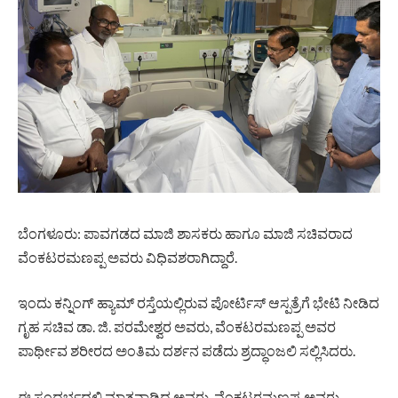
ಬೆಂಗಳೂರು: ಪಾವಗಡದ ಮಾಜಿ ಶಾಸಕರು ಹಾಗೂ ಮಾಜಿ ಸಚಿವರಾದ
ವೆಂಕಟರಮಣಪ್ಪ ಅವರು ವಿಧಿವಶರಾಗಿದ್ದಾರೆ.
ಇಂದು ಕನ್ನಿಂಗ್‌ ಹ್ಯಾಮ್ ರಸ್ತೆಯಲ್ಲಿರುವ ಪೋರ್ಟಿಸ್ ಆಸ್ಪತ್ರೆಗೆ ಭೇಟಿ ನೀಡಿದ
ಗೃಹ ಸಚಿವ ಡಾ. ಜಿ. ಪರಮೇಶ್ವರ ಅವರು, ವೆಂಕಟರಮಣಪ್ಪ ಅವರ
ಪಾರ್ಥೀವ ಶರೀರದ ಅಂತಿಮ ದರ್ಶನ ಪಡೆದು ಶ್ರದ್ಧಾಂಜಲಿ ಸಲ್ಲಿಸಿದರು.
ಈ ಸಂದರ್ಭದಲ್ಲಿ ಮಾತನಾಡಿದ ಅವರು, ವೆಂಕಟರಮಣಪ್ಪ ಅವರು