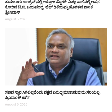
ತುಮಕೂರು ಕಾಂಗ್ರೆಸ್ ನಲ್ಲಿ ಆಕ್ರೋಶ ಸ್ಫೋಟ: ವಿಪಕ್ಷ ಸಾಲಿನಲ್ಲಿ ಆಸನ
ಕೋರಿದ ಟಿ.ಬಿ. ಜಯಚಂದ್ರ, ಹೆಚ್ ಡಿಕೆಯನ್ನು ಹೊಗಳಿದ ಶಾಸಕ
ಶ್ರೀನಿವಾಸ್
August 5, 2026
ಸಚಿವ ಸ್ಥಾನ ಸಿಗಲಿಲ್ಲವೆಂದು ಪಕ್ಷದ ವಿರುದ್ಧ ಮಾತಾಡುವುದು ಸರಿಯಲ್ಲ:
ಪ್ರಿಯಾಂಕ್ ಖರ್ಗೆ
August 5, 2026