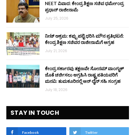
NEET ವಿವಾದ: ಕೇಂದ್ರ ಶಿಕ್ಷಣ ಸಚಿವ ಧರ್ಮೇಂದ್ರ
ಪ್ರಧಾನ್ ರಾಜೀನಾಮೆ
July 25, 2026
ನೀಟ್ ಅಕ್ರಮ: ಕಪ್ಪು ಪಟ್ಟಿ ಧರಿಸಿ ಮೌನ ಪ್ರತಿಭಟನೆ:
ಕೇಂದ್ರ ಶಿಕ್ಷಣ ಸಚಿವರ ರಾಜೀನಾಮೆಗೆ ಆಗ್ರಹ
July 21, 2026
ಕೇಂದ್ರ ಸರ್ಕಾರವು ತಕ್ಷಣವೇ ಸೋನಮ್ ವಾಂಗ್ಚುಕ್
ಜೊತೆ ಚರ್ಚಿಸಲು ಆಗ್ರಹಿಸಿ ರಾಷ್ಟ್ರಪತಿಯವರಿಗೆ
ಮನವಿ: ತುಮಕೂರಿನಲ್ಲಿ ಆನ್‌ ಲೈನ್ ಸಹಿ ಸಂಗ್ರಹ
July 18, 2026
STAY IN TOUCH
Facebook
Twitter