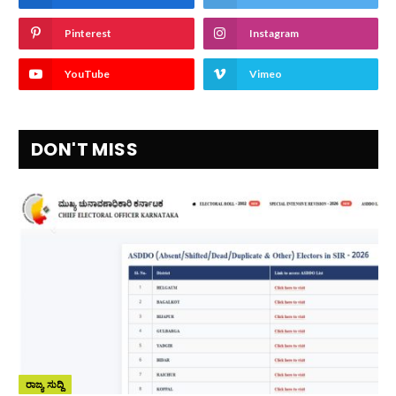
Pinterest
Instagram
YouTube
Vimeo
DON'T MISS
ರಾಜ್ಯ ಸುದ್ದಿ