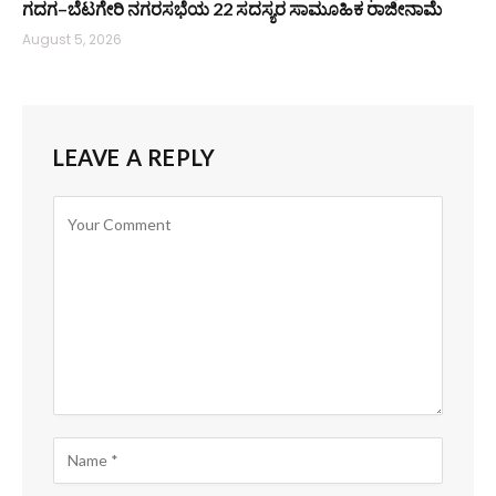
ಗದಗ–ಬೆಟಗೇರಿ ನಗರಸಭೆಯ 22 ಸದಸ್ಯರ ಸಾಮೂಹಿಕ ರಾಜೀನಾಮೆ
August 5, 2026
LEAVE A REPLY