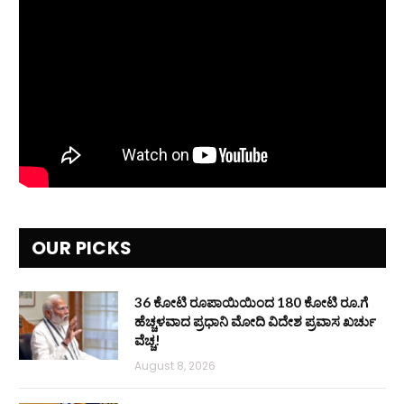
OUR PICKS
36 ಕೋಟಿ ರೂಪಾಯಿಯಿಂದ 180 ಕೋಟಿ ರೂ.ಗೆ
ಹೆಚ್ಚಳವಾದ ಪ್ರಧಾನಿ ಮೋದಿ ವಿದೇಶ ಪ್ರವಾಸ ಖರ್ಚು
ವೆಚ್ಚ!
August 8, 2026