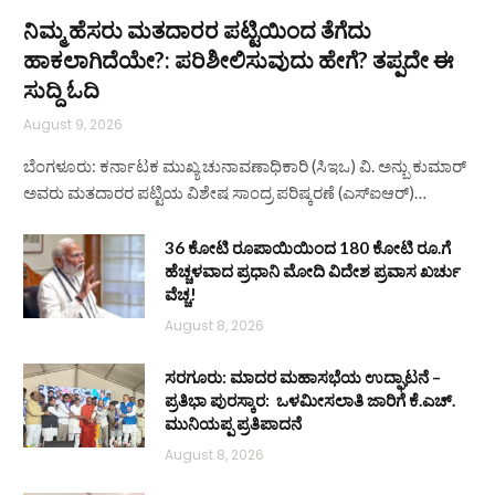
ನಿಮ್ಮ ಹೆಸರು ಮತದಾರರ ಪಟ್ಟಿಯಿಂದ ತೆಗೆದು
ಹಾಕಲಾಗಿದೆಯೇ?: ಪರಿಶೀಲಿಸುವುದು ಹೇಗೆ? ತಪ್ಪದೇ ಈ
ಸುದ್ದಿ ಓದಿ
August 9, 2026
ಬೆಂಗಳೂರು: ಕರ್ನಾಟಕ ಮುಖ್ಯ ಚುನಾವಣಾಧಿಕಾರಿ (ಸಿಇಒ) ವಿ. ಅನ್ಬು ಕುಮಾರ್
ಅವರು ಮತದಾರರ ಪಟ್ಟಿಯ ವಿಶೇಷ ಸಾಂದ್ರ ಪರಿಷ್ಕರಣೆ (ಎಸ್‌ಐಆರ್)…
36 ಕೋಟಿ ರೂಪಾಯಿಯಿಂದ 180 ಕೋಟಿ ರೂ.ಗೆ
ಹೆಚ್ಚಳವಾದ ಪ್ರಧಾನಿ ಮೋದಿ ವಿದೇಶ ಪ್ರವಾಸ ಖರ್ಚು
ವೆಚ್ಚ!
August 8, 2026
ಸರಗೂರು: ಮಾದರ ಮಹಾಸಭೆಯ ಉದ್ಘಾಟನೆ –
ಪ್ರತಿಭಾ ಪುರಸ್ಕಾರ: ಒಳಮೀಸಲಾತಿ ಜಾರಿಗೆ ಕೆ.ಎಚ್.
ಮುನಿಯಪ್ಪ ಪ್ರತಿಪಾದನೆ
August 8, 2026