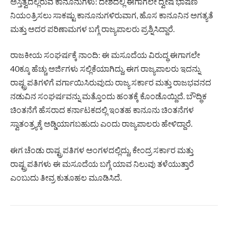
ಅಸ್ತಿತ್ವದಲ್ಲಿರುವ ಕಾನೂನುಗಳು: ದೇಶದಲ್ಲಿ ಈಗಾಗಲೇ ದ್ವೇಷ ಭಾಷಣ
ನಿಯಂತ್ರಿಸಲು ಸಾಕಷ್ಟು ಕಾನೂನುಗಳಿರುವಾಗ, ಹೊಸ ಕಾನೂನಿನ ಅಗತ್ಯತೆ
ಮತ್ತು ಅದರ ಪರಿಣಾಮಗಳ ಬಗ್ಗೆ ರಾಜ್ಯಪಾಲರು ಪ್ರಶ್ನಿಸಿದ್ದಾರೆ.
ರಾಜಕೀಯ ಸಂಘರ್ಷಕ್ಕೆ ನಾಂದಿ: ಈ ಮಸೂದೆಯ ವಿರುದ್ಧ ಈಗಾಗಲೇ
40ಕ್ಕೂ ಹೆಚ್ಚು ಅರ್ಜಿಗಳು ಸಲ್ಲಿಕೆಯಾಗಿದ್ದು, ಈಗ ರಾಜ್ಯಪಾಲರು ಇದನ್ನು
ರಾಷ್ಟ್ರಪತಿಗಳಿಗೆ ವರ್ಗಾಯಿಸಿರುವುದು ರಾಜ್ಯ ಸರ್ಕಾರ ಮತ್ತು ರಾಜಭವನದ
ನಡುವಿನ ಸಂಘರ್ಷವನ್ನು ಮತ್ತೊಂದು ಹಂತಕ್ಕೆ ಕೊಂಡೊಯ್ದಿದೆ. ಬೌದ್ಧಿಕ
ಚಿಂತನೆಗೆ ಹೆಸರಾದ ಕರ್ನಾಟಕದಲ್ಲಿ ಇಂತಹ ಕಾನೂನು ಚಿಂತನೆಗಳ
ಸ್ವಾತಂತ್ರ್ಯಕ್ಕೆ ಅಡ್ಡಿಯಾಗಬಹುದು ಎಂದು ರಾಜ್ಯಪಾಲರು ಹೇಳಿದ್ದಾರೆ.
ಈಗ ಚೆಂಡು ರಾಷ್ಟ್ರಪತಿಗಳ ಅಂಗಳದಲ್ಲಿದ್ದು, ಕೇಂದ್ರ ಸರ್ಕಾರ ಮತ್ತು
ರಾಷ್ಟ್ರಪತಿಗಳು ಈ ಮಸೂದೆಯ ಬಗ್ಗೆ ಯಾವ ನಿಲುವು ತಳೆಯುತ್ತಾರೆ
ಎಂಬುದು ತೀವ್ರ ಕುತೂಹಲ ಮೂಡಿಸಿದೆ.