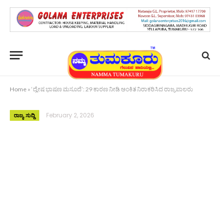
Home
»
‘ದ್ವೇಷ ಭಾಷಣ ಮಸೂದೆ’: 29 ಕಾರಣ ನೀಡಿ ಅಂಕಿತ ನಿರಾಕರಿಸಿದ ರಾಜ್ಯಪಾಲರು
February 2, 2026
ರಾಜ್ಯ ಸುದ್ದಿ