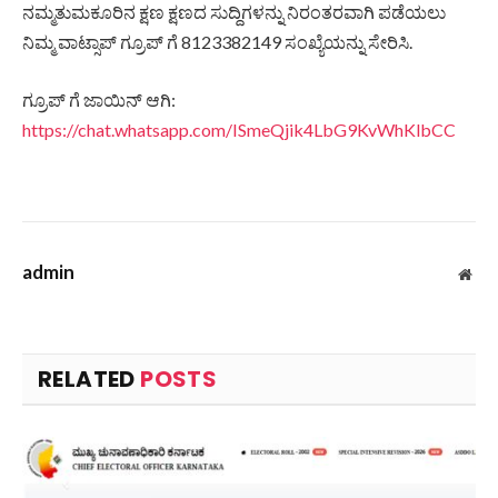
ನಮ್ಮತುಮಕೂರಿನ ಕ್ಷಣ ಕ್ಷಣದ ಸುದ್ದಿಗಳನ್ನು ನಿರಂತರವಾಗಿ ಪಡೆಯಲು
ನಿಮ್ಮ ವಾಟ್ಸಾಪ್ ಗ್ರೂಪ್ ಗೆ 8123382149 ಸಂಖ್ಯೆಯನ್ನು ಸೇರಿಸಿ.
ಗ್ರೂಪ್ ಗೆ ಜಾಯಿನ್ ಆಗಿ:
https://chat.whatsapp.com/ISmeQjik4LbG9KvWhKlbCC
admin
Web
RELATED
POSTS