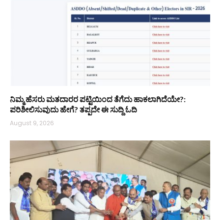
ನಿಮ್ಮ ಹೆಸರು ಮತದಾರರ ಪಟ್ಟಿಯಿಂದ ತೆಗೆದು ಹಾಕಲಾಗಿದೆಯೇ?:
ಪರಿಶೀಲಿಸುವುದು ಹೇಗೆ? ತಪ್ಪದೇ ಈ ಸುದ್ದಿ ಓದಿ
August 9, 2026