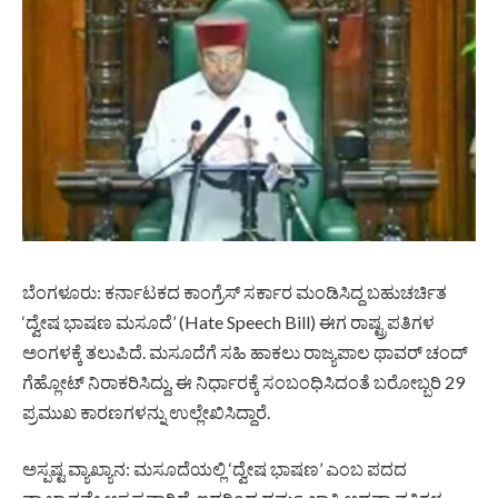
ಬೆಂಗಳೂರು: ಕರ್ನಾಟಕದ ಕಾಂಗ್ರೆಸ್ ಸರ್ಕಾರ ಮಂಡಿಸಿದ್ದ ಬಹುಚರ್ಚಿತ
‘ದ್ವೇಷ ಭಾಷಣ ಮಸೂದೆ’ (Hate Speech Bill) ಈಗ ರಾಷ್ಟ್ರಪತಿಗಳ
ಅಂಗಳಕ್ಕೆ ತಲುಪಿದೆ. ಮಸೂದೆಗೆ ಸಹಿ ಹಾಕಲು ರಾಜ್ಯಪಾಲ ಥಾವರ್ ಚಂದ್
ಗೆಹ್ಲೋಟ್ ನಿರಾಕರಿಸಿದ್ದು, ಈ ನಿರ್ಧಾರಕ್ಕೆ ಸಂಬಂಧಿಸಿದಂತೆ ಬರೋಬ್ಬರಿ 29
ಪ್ರಮುಖ ಕಾರಣಗಳನ್ನು ಉಲ್ಲೇಖಿಸಿದ್ದಾರೆ.
ಅಸ್ಪಷ್ಟ ವ್ಯಾಖ್ಯಾನ: ಮಸೂದೆಯಲ್ಲಿ ‘ದ್ವೇಷ ಭಾಷಣ’ ಎಂಬ ಪದದ