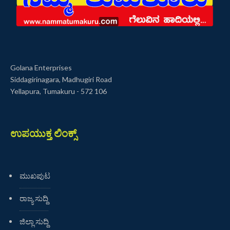
Golana Enterprises
Siddagirinagara, Madhugiri Road
Yellapura, Tumakuru - 572 106
ಉಪಯುಕ್ತ ಲಿಂಕ್ಸ್
ಮುಖಪುಟ
ರಾಜ್ಯ ಸುದ್ದಿ
ಜಿಲ್ಲಾ ಸುದ್ದಿ