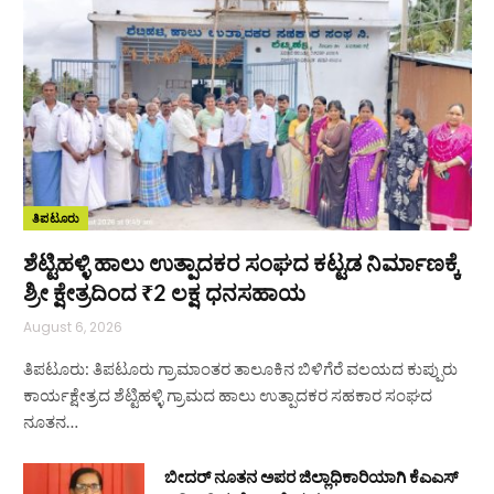
ತಿಪಟೂರು
ಶೆಟ್ಟಿಹಳ್ಳಿ ಹಾಲು ಉತ್ಪಾದಕರ ಸಂಘದ ಕಟ್ಟಡ ನಿರ್ಮಾಣಕ್ಕೆ
ಶ್ರೀ ಕ್ಷೇತ್ರದಿಂದ ₹2 ಲಕ್ಷ ಧನಸಹಾಯ
August 6, 2026
ತಿಪಟೂರು: ತಿಪಟೂರು ಗ್ರಾಮಾಂತರ ತಾಲೂಕಿನ ಬಿಳಿಗೆರೆ ವಲಯದ ಕುಪ್ಪುರು
ಕಾರ್ಯಕ್ಷೇತ್ರದ ಶೆಟ್ಟಿಹಳ್ಳಿ ಗ್ರಾಮದ ಹಾಲು ಉತ್ಪಾದಕರ ಸಹಕಾರ ಸಂಘದ
ನೂತನ…
ಬೀದರ್ ನೂತನ ಅಪರ ಜಿಲ್ಲಾಧಿಕಾರಿಯಾಗಿ ಕೆಎಎಸ್