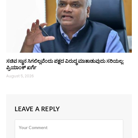
ಸಚಿವ ಸ್ಥಾನ ಸಿಗಲಿಲ್ಲವೆಂದು ಪಕ್ಷದ ವಿರುದ್ಧ ಮಾತಾಡುವುದು ಸರಿಯಲ್ಲ:
ಪ್ರಿಯಾಂಕ್ ಖರ್ಗೆ
August 5, 2026
LEAVE A REPLY