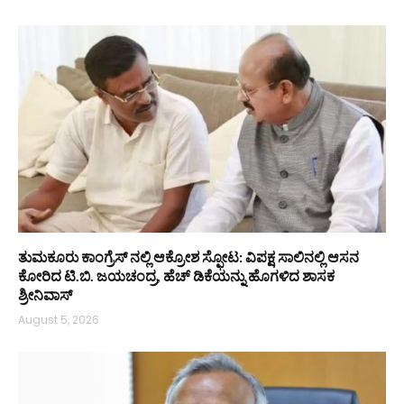
ತುಮಕೂರು ಕಾಂಗ್ರೆಸ್ ನಲ್ಲಿ ಆಕ್ರೋಶ ಸ್ಫೋಟ: ವಿಪಕ್ಷ ಸಾಲಿನಲ್ಲಿ ಆಸನ
ಕೋರಿದ ಟಿ.ಬಿ. ಜಯಚಂದ್ರ, ಹೆಚ್ ಡಿಕೆಯನ್ನು ಹೊಗಳಿದ ಶಾಸಕ
ಶ್ರೀನಿವಾಸ್
August 5, 2026