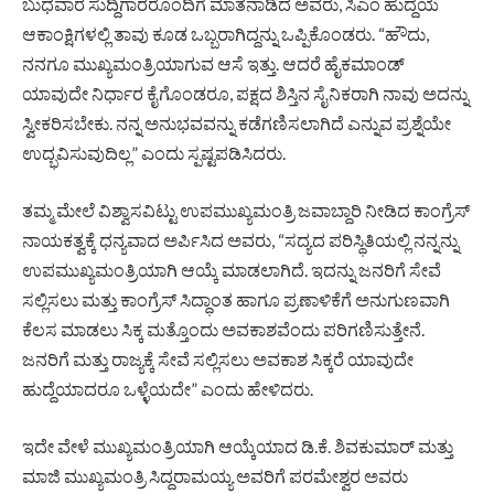
ಬುಧವಾರ ಸುದ್ದಿಗಾರರೊಂದಿಗೆ ಮಾತನಾಡಿದ ಅವರು, ಸಿಎಂ ಹುದ್ದೆಯ
ಆಕಾಂಕ್ಷಿಗಳಲ್ಲಿ ತಾವು ಕೂಡ ಒಬ್ಬರಾಗಿದ್ದನ್ನು ಒಪ್ಪಿಕೊಂಡರು. “ಹೌದು,
ನನಗೂ ಮುಖ್ಯಮಂತ್ರಿಯಾಗುವ ಆಸೆ ಇತ್ತು. ಆದರೆ ಹೈಕಮಾಂಡ್
ಯಾವುದೇ ನಿರ್ಧಾರ ಕೈಗೊಂಡರೂ, ಪಕ್ಷದ ಶಿಸ್ತಿನ ಸೈನಿಕರಾಗಿ ನಾವು ಅದನ್ನು
ಸ್ವೀಕರಿಸಬೇಕು. ನನ್ನ ಅನುಭವವನ್ನು ಕಡೆಗಣಿಸಲಾಗಿದೆ ಎನ್ನುವ ಪ್ರಶ್ನೆಯೇ
ಉದ್ಭವಿಸುವುದಿಲ್ಲ” ಎಂದು ಸ್ಪಷ್ಟಪಡಿಸಿದರು.
ತಮ್ಮ ಮೇಲೆ ವಿಶ್ವಾಸವಿಟ್ಟು ಉಪಮುಖ್ಯಮಂತ್ರಿ ಜವಾಬ್ದಾರಿ ನೀಡಿದ ಕಾಂಗ್ರೆಸ್
ನಾಯಕತ್ವಕ್ಕೆ ಧನ್ಯವಾದ ಅರ್ಪಿಸಿದ ಅವರು, “ಸದ್ಯದ ಪರಿಸ್ಥಿತಿಯಲ್ಲಿ ನನ್ನನ್ನು
ಉಪಮುಖ್ಯಮಂತ್ರಿಯಾಗಿ ಆಯ್ಕೆ ಮಾಡಲಾಗಿದೆ. ಇದನ್ನು ಜನರಿಗೆ ಸೇವೆ
ಸಲ್ಲಿಸಲು ಮತ್ತು ಕಾಂಗ್ರೆಸ್ ಸಿದ್ಧಾಂತ ಹಾಗೂ ಪ್ರಣಾಳಿಕೆಗೆ ಅನುಗುಣವಾಗಿ
ಕೆಲಸ ಮಾಡಲು ಸಿಕ್ಕ ಮತ್ತೊಂದು ಅವಕಾಶವೆಂದು ಪರಿಗಣಿಸುತ್ತೇನೆ.
ಜನರಿಗೆ ಮತ್ತು ರಾಜ್ಯಕ್ಕೆ ಸೇವೆ ಸಲ್ಲಿಸಲು ಅವಕಾಶ ಸಿಕ್ಕರೆ ಯಾವುದೇ
ಹುದ್ದೆಯಾದರೂ ಒಳ್ಳೆಯದೇ” ಎಂದು ಹೇಳಿದರು.
ಇದೇ ವೇಳೆ ಮುಖ್ಯಮಂತ್ರಿಯಾಗಿ ಆಯ್ಕೆಯಾದ ಡಿ.ಕೆ. ಶಿವಕುಮಾರ್ ಮತ್ತು
ಮಾಜಿ ಮುಖ್ಯಮಂತ್ರಿ ಸಿದ್ದರಾಮಯ್ಯ ಅವರಿಗೆ ಪರಮೇಶ್ವರ ಅವರು