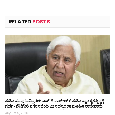
RELATED
POSTS
ಸಚಿವ ಸಂಪುಟ ವಿಸ್ತರಣೆ: ಎಚ್.ಕೆ. ಪಾಟೀಲ್ ಗೆ ಸಚಿವ ಸ್ಥಾನ ಕೈತಪ್ಪಿದ್ದಕ್ಕೆ
ಗದಗ–ಬೆಟಗೇರಿ ನಗರಸಭೆಯ 22 ಸದಸ್ಯರ ಸಾಮೂಹಿಕ ರಾಜೀನಾಮೆ
August 5, 2026