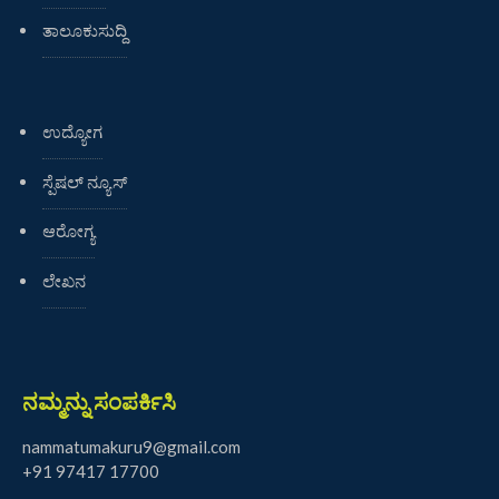
ತಾಲೂಕುಸುದ್ದಿ
ಉದ್ಯೋಗ
ಸ್ಪೆಷಲ್ ನ್ಯೂಸ್
ಆರೋಗ್ಯ
ಲೇಖನ
ನಮ್ಮನ್ನು ಸಂಪರ್ಕಿಸಿ
nammatumakuru9@gmail.com
+91 97417 17700