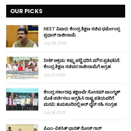
OUR PICKS
NEET ವಿವಾದ: ಕೇಂದ್ರ ಶಿಕ್ಷಣ ಸಚಿವ ಧರ್ಮೇಂದ್ರ
ಪ್ರಧಾನ್ ರಾಜೀನಾಮೆ
July 25, 2026
ನೀಟ್ ಅಕ್ರಮ: ಕಪ್ಪು ಪಟ್ಟಿ ಧರಿಸಿ ಮೌನ ಪ್ರತಿಭಟನೆ:
ಕೇಂದ್ರ ಶಿಕ್ಷಣ ಸಚಿವರ ರಾಜೀನಾಮೆಗೆ ಆಗ್ರಹ
July 21, 2026
ಕೇಂದ್ರ ಸರ್ಕಾರವು ತಕ್ಷಣವೇ ಸೋನಮ್ ವಾಂಗ್ಚುಕ್
ಜೊತೆ ಚರ್ಚಿಸಲು ಆಗ್ರಹಿಸಿ ರಾಷ್ಟ್ರಪತಿಯವರಿಗೆ
ಮನವಿ: ತುಮಕೂರಿನಲ್ಲಿ ಆನ್‌ ಲೈನ್ ಸಹಿ ಸಂಗ್ರಹ
July 18, 2026
ಪಿಎಂ–ವಿಕಸಿತ್ ಭಾರತ್ ರೋಜ್‌ ಗಾರ್