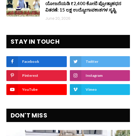
ಯೋಜನೆಯಡಿ ₹2,400 ಕೋಟಿ ಪ್ರೋತ್ಸಾಹಧನ
ವಿತರಣೆ: 15 ಲಕ್ಷ ಉದ್ಯೋಗಾವಕಾಶಗಳ ಸೃಷ್ಟಿ
June 20, 2026
STAY IN TOUCH
Facebook
Twitter
Pinterest
Instagram
YouTube
Vimeo
DON'T MISS