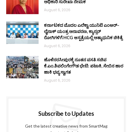
ಅಧಿಕಾರಿ ಸುರೇಖಾ ನೇಮಕ
August 6, 2026
ಕರ್ನಾಟಕದ ಮೊದಲ ಎಲೆಕ್ಟಾ ಯುನಿಟಿ ಎಂಆರ್–
ಲೈನಾಕ್ ಯಂತ್ರ ಅನಾವರಣ, ಕ್ಯಾನ್ಸರ್
ರೋಗಿಗಳಿಗೆ HCG ಆಸ್ಪತ್ರೆಯಲ್ಲಿ ಅತ್ಯಾಧುನಿಕ ಚಿಕಿತ್ಸೆ
August 6, 2026
ಹೊಳೆನರಸೀಪುರಕ್ಕೆ ನೂತನ ವಸತಿ ಸಚಿವ
ಕೆ.ಎಂ.ಶಿವಲಿಂಗೇಗೌಡ ಭೇಟಿ: ಪಟಾಕಿ, ಸೇಬಿನ ಹಾರ
ಹಾಕಿ ಭವ್ಯ ಸ್ವಾಗತ
August 6, 2026
Subscribe to Updates
Get the latest creative news from SmartMag