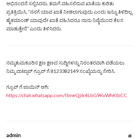
ಅಭಿನಂದನೆ ಸಲ್ಲಿಸಿದರು. ತಮಗೆ ವಹಿಸಲಿರುವ ಖಾತೆಯ ಕುರಿತು
ಪ್ರತಿಕ್ರಿಯಿಸಿ, “ನನಗೆ ಯಾವ ಖಾತೆ ನೀಡಲಾಗುವುದು ಎಂದು ಇನ್ನೂ ತಿಳಿದಿಲ್ಲ.
ಹೈಕಮಾಂಡ್ ಯಾವುದೇ ಖಾತೆ ವಹಿಸಿದರೂ ನಾನು ನಿಷ್ಠೆಯಿಂದ ಕೆಲಸ
ಮಾಡುತ್ತೇನೆ” ಎಂದು ತಿಳಿಸಿದರು.
ನಮ್ಮತುಮಕೂರಿನ ಕ್ಷಣ ಕ್ಷಣದ ಸುದ್ದಿಗಳನ್ನು ನಿರಂತರವಾಗಿ ಪಡೆಯಲು
ನಿಮ್ಮ ವಾಟ್ಸಾಪ್ ಗ್ರೂಪ್ ಗೆ 8123382149 ಸಂಖ್ಯೆಯನ್ನು ಸೇರಿಸಿ.
ಗ್ರೂಪ್ ಗೆ ಜಾಯಿನ್ ಆಗಿ:
https://chat.whatsapp.com/ISmeQjik4LbG9KvWhKlbCC
admin
Web