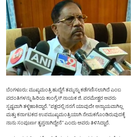
ಬೆಂಗಳೂರು: ಮುಖ್ಯಮಂತ್ರಿ ಹುದ್ದೆಗೆ ತಮ್ಮನ್ನು ಕಡೆಗಣಿಸಲಾಗಿದೆ ಎಂಬ
ವದಂತಿಗಳನ್ನು ಹಿರಿಯ ಕಾಂಗ್ರೆಸ್ ನಾಯಕ ಜಿ. ಪರಮೇಶ್ವರ ಅವರು
ಸ್ಪಷ್ಟವಾಗಿ ತಳ್ಳಿಹಾಕಿದ್ದಾರೆ. “ಪಕ್ಷದಲ್ಲಿ ನನಗೆ ಯಾವುದೇ ಅನ್ಯಾಯವಾಗಿಲ್ಲ
ಮತ್ತು ಕರ್ನಾಟಕದ ಉಪಮುಖ್ಯಮಂತ್ರಿಯಾಗಿ ನೇಮಕಗೊಂಡಿರುವುದಕ್ಕೆ
ನಾನು ಸಂಪೂರ್ಣ ತೃಪ್ತನಾಗಿದ್ದೇನೆ” ಎಂದು ಅವರು ತಿಳಿಸಿದ್ದಾರೆ.