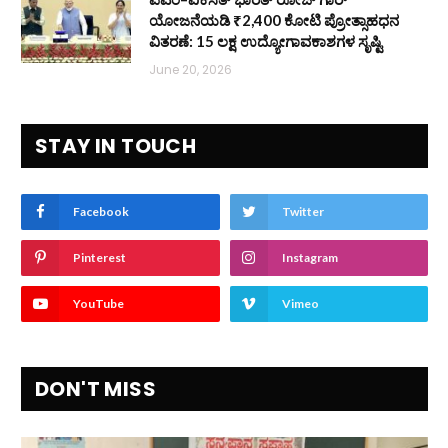
ಯೋಜನೆಯಡಿ ₹2,400 ಕೋಟಿ ಪ್ರೋತ್ಸಾಹಧನ
ವಿತರಣೆ: 15 ಲಕ್ಷ ಉದ್ಯೋಗಾವಕಾಶಗಳ ಸೃಷ್ಟಿ
June 20, 2026
STAY IN TOUCH
Facebook
Twitter
Pinterest
Instagram
YouTube
Vimeo
DON'T MISS