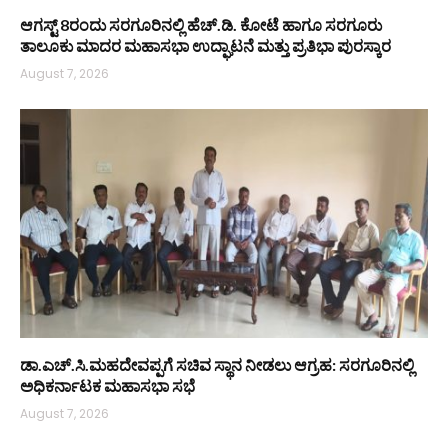
ಆಗಸ್ಟ್ 8ರಂದು ಸರಗೂರಿನಲ್ಲಿ ಹೆಚ್.ಡಿ. ಕೋಟೆ ಹಾಗೂ ಸರಗೂರು
ತಾಲೂಕು ಮಾದರ ಮಹಾಸಭಾ ಉದ್ಘಾಟನೆ ಮತ್ತು ಪ್ರತಿಭಾ ಪುರಸ್ಕಾರ
August 7, 2026
ಡಾ.ಎಚ್.ಸಿ.ಮಹದೇವಪ್ಪಗೆ ಸಚಿವ ಸ್ಥಾನ ನೀಡಲು ಆಗ್ರಹ: ಸರಗೂರಿನಲ್ಲಿ
ಅಧಿಕರ್ನಾಟಕ ಮಹಾಸಭಾ ಸಭೆ
August 7, 2026