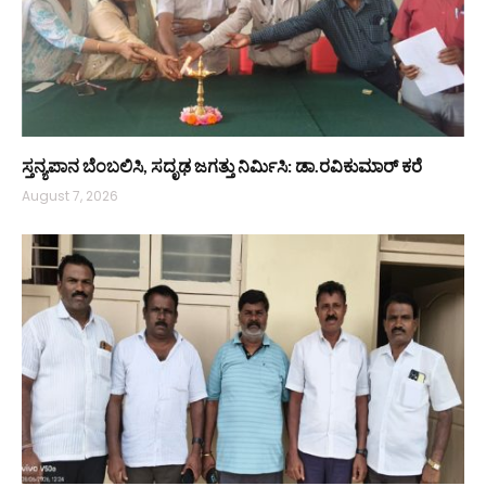
ಸ್ತನ್ಯಪಾನ ಬೆಂಬಲಿಸಿ, ಸದೃಢ ಜಗತ್ತು ನಿರ್ಮಿಸಿ: ಡಾ.ರವಿಕುಮಾರ್ ಕರೆ
August 7, 2026