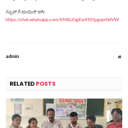
ಗ್ರೂಪ್ ಗೆ ಜಾಯಿನ್ ಆಗಿ:
https://chat.whatsapp.com/KN8LiGgEw492Ijygqm0dVW
admin
Web
RELATED
POSTS