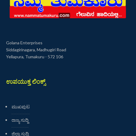
Golana Enterprises
Siddagirinagara, Madhugiri Road
Yellapura, Tumakuru - 572 106
ಉಪಯುಕ್ತ ಲಿಂಕ್ಸ್
ಮುಖಪುಟ
ರಾಜ್ಯ ಸುದ್ದಿ
ಜಿಲ್ಲಾ ಸುದ್ದಿ