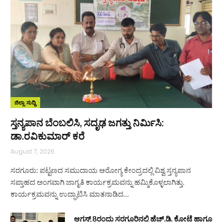
ಜಿಲ್ಲಾ ಸುದ್ದಿ
ಸ್ತನ್ಯಪಾನ ಬೆಂಬಲಿಸಿ, ಸದೃಢ ಜಗತ್ತು ನಿರ್ಮಿಸಿ:
ಡಾ.ರವಿಕುಮಾರ್ ಕರೆ
August 7, 2026
ಸರಗೂರು: ಪಟ್ಟಣದ ಸಮುದಾಯ ಆರೋಗ್ಯ ಕೇಂದ್ರದಲ್ಲಿ ವಿಶ್ವ ಸ್ತನ್ಯಪಾನ
ಸಪ್ತಾಹದ ಅಂಗವಾಗಿ ಜಾಗೃತಿ ಕಾರ್ಯಕ್ರಮವನ್ನು ಹಮ್ಮಿಕೊಳ್ಳಲಾಗಿತ್ತು.
ಕಾರ್ಯಕ್ರಮವನ್ನು ಉದ್ಘಾಟಿಸಿ ಮಾತನಾಡಿದ…
ಆಗಸ್ಟ್ 8ರಂದು ಸರಗೂರಿನಲ್ಲಿ ಹೆಚ್.ಡಿ. ಕೋಟೆ ಹಾಗೂ