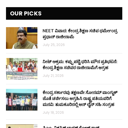
OUR PICKS
NEET ವಿವಾದ: ಕೇಂದ್ರ ಶಿಕ್ಷಣ ಸಚಿವ ಧರ್ಮೇಂದ್ರ
ಪ್ರಧಾನ್ ರಾಜೀನಾಮೆ
July 25, 2026
ನೀಟ್ ಅಕ್ರಮ: ಕಪ್ಪು ಪಟ್ಟಿ ಧರಿಸಿ ಮೌನ ಪ್ರತಿಭಟನೆ:
ಕೇಂದ್ರ ಶಿಕ್ಷಣ ಸಚಿವರ ರಾಜೀನಾಮೆಗೆ ಆಗ್ರಹ
July 21, 2026
ಕೇಂದ್ರ ಸರ್ಕಾರವು ತಕ್ಷಣವೇ ಸೋನಮ್ ವಾಂಗ್ಚುಕ್
ಜೊತೆ ಚರ್ಚಿಸಲು ಆಗ್ರಹಿಸಿ ರಾಷ್ಟ್ರಪತಿಯವರಿಗೆ
ಮನವಿ: ತುಮಕೂರಿನಲ್ಲಿ ಆನ್‌ ಲೈನ್ ಸಹಿ ಸಂಗ್ರಹ
July 18, 2026
ಪಿಎಂ–ವಿಕಸಿತ್ ಭಾರತ್ ರೋಜ್‌ ಗಾರ್