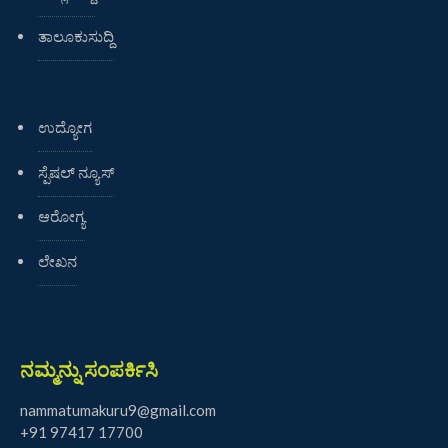
ತಾಲೂಕುಸುದ್ದಿ
ಉದ್ಯೋಗ
ಸ್ಪೆಷಲ್ ನ್ಯೂಸ್
ಆರೋಗ್ಯ
ಲೇಖನ
ನಮ್ಮನ್ನು ಸಂಪರ್ಕಿಸಿ
nammatumakuru9@gmail.com
+91 97417 17700