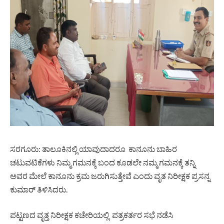
ಸರಗೂರು: ತಾಲೂಕಿನಲ್ಲಿ ಯಾವುದಾದರೂ ಕಾನೂನು ಬಾಹಿರ
ಚಟುವಟಿಕೆಗಳು ನಿಮ್ಮ ಗಮನಕ್ಕೆ ಬಂದ ಕೂಡಲೇ ನಮ್ಮ ಗಮನಕ್ಕೆ ತನ್ನಿ
ಅವರ ಮೇಲೆ ಕಾನೂನು ಕ್ರಮ ಜರುಗಿಸುತ್ತೇವೆ ಎಂದು ವೃತ ನಿರೀಕ್ಷಕ ಪ್ರಸನ್ನ
ಕುಮಾರ್ ತಿಳಿಸಿದರು.
ಪಟ್ಟಣದ ವೃತ್ತ ನಿರೀಕ್ಷಕ ಕಚೇರಿಯಲ್ಲಿ ಪತ್ರಕರ್ತರ ಸಭೆ ನಡೆಸಿ