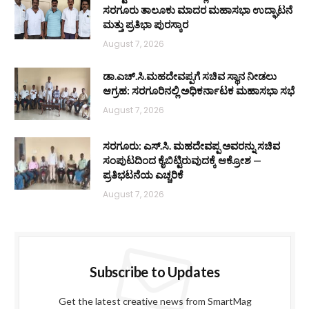
ಸರಗೂರು ತಾಲೂಕು ಮಾದರ ಮಹಾಸಭಾ ಉದ್ಘಾಟನೆ
ಮತ್ತು ಪ್ರತಿಭಾ ಪುರಸ್ಕಾರ
August 7, 2026
ಡಾ.ಎಚ್.ಸಿ.ಮಹದೇವಪ್ಪಗೆ ಸಚಿವ ಸ್ಥಾನ ನೀಡಲು
ಆಗ್ರಹ: ಸರಗೂರಿನಲ್ಲಿ ಅಧಿಕರ್ನಾಟಕ ಮಹಾಸಭಾ ಸಭೆ
August 7, 2026
ಸರಗೂರು: ಎಸ್.ಸಿ. ಮಹದೇವಪ್ಪ ಅವರನ್ನು ಸಚಿವ
ಸಂಪುಟದಿಂದ ಕೈಬಿಟ್ಟಿರುವುದಕ್ಕೆ ಆಕ್ರೋಶ —
ಪ್ರತಿಭಟನೆಯ ಎಚ್ಚರಿಕೆ
August 7, 2026
Subscribe to Updates
Get the latest creative news from SmartMag