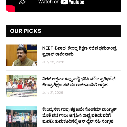
OUR PICKS
NEET ವಿವಾದ: ಕೇಂದ್ರ ಶಿಕ್ಷಣ ಸಚಿವ ಧರ್ಮೇಂದ್ರ
ಪ್ರಧಾನ್ ರಾಜೀನಾಮೆ
July 25, 2026
ನೀಟ್ ಅಕ್ರಮ: ಕಪ್ಪು ಪಟ್ಟಿ ಧರಿಸಿ ಮೌನ ಪ್ರತಿಭಟನೆ:
ಕೇಂದ್ರ ಶಿಕ್ಷಣ ಸಚಿವರ ರಾಜೀನಾಮೆಗೆ ಆಗ್ರಹ
July 21, 2026
ಕೇಂದ್ರ ಸರ್ಕಾರವು ತಕ್ಷಣವೇ ಸೋನಮ್ ವಾಂಗ್ಚುಕ್
ಜೊತೆ ಚರ್ಚಿಸಲು ಆಗ್ರಹಿಸಿ ರಾಷ್ಟ್ರಪತಿಯವರಿಗೆ
ಮನವಿ: ತುಮಕೂರಿನಲ್ಲಿ ಆನ್‌ ಲೈನ್ ಸಹಿ ಸಂಗ್ರಹ