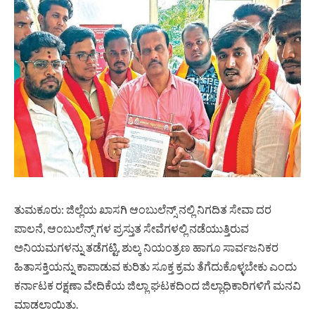
ತುಮಕೂರು: ಜಿಲ್ಲೆಯ ಖಾಸಗಿ ಆಂಬುಲೆನ್ಸ್ ನಲ್ಲಿ ನಿಗದಿತ ಸೇವಾ ದರ
ಪಾಲನೆ, ಆಂಬುಲೆನ್ಸ್ ಗಳ ಪ್ರಸ್ತುತ ಸೇವೆಗಳಲ್ಲಿ ನಡೆಯುತ್ತಿರುವ
ಅನಿಯಮಗಳನ್ನು ತಡೆಗಟ್ಟಿ, ಶುಲ್ಕ ನಿಯಂತ್ರಣ ಹಾಗೂ ಸಾರ್ವಜನಿಕರ
ಹಿತಾಸಕ್ತಿಯನ್ನು ಕಾಪಾಡುವ ಕುರಿತು ಸೂಕ್ತ ಕ್ರಮ ತೆಗೆದುಕೊಳ್ಳಬೇಕು ಎಂದು
ಕರ್ನಾಟಕ ರಕ್ಷಣಾ ವೇದಿಕೆಯ ಜಿಲ್ಲಾ ಘಟಕದಿಂದ ಜಿಲ್ಲಾಧಿಕಾರಿಗಳಿಗೆ ಮನವಿ
ಮಾಡಲಾಯಿತು.