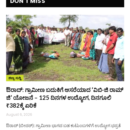
DON'T MISS
ಜಿಲ್ಲಾ ಸುದ್ದಿ
ಔರಾದ್: ಗ್ರಾಮೀಣ ಬದುಕಿಗೆ ಆಸರೆಯಾದ ‘ವಿಬಿ-ಜಿ ರಾಮ್
ಜಿ’ ಯೋಜನೆ – 125 ದಿನಗಳ ಉದ್ಯೋಗ, ದಿನಗೂಲಿ
₹382ಕ್ಕೆ ಏರಿಕೆ
August 6, 2026
ಔರಾದ್ (ಬೀದರ್): ಗ್ರಾಮೀಣ ಭಾಗದ ಬಡ ಕುಟುಂಬಗಳಿಗೆ ಉದ್ಯೋಗ ಭದ್ರತೆ