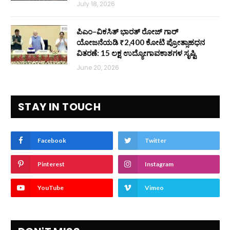
July 18, 2026
ಪಿಎಂ–ವಿಕಸಿತ್ ಭಾರತ್ ರೋಜ್‌ ಗಾರ್
ಯೋಜನೆಯಡಿ ₹2,400 ಕೋಟಿ ಪ್ರೋತ್ಸಾಹಧನ
ವಿತರಣೆ: 15 ಲಕ್ಷ ಉದ್ಯೋಗಾವಕಾಶಗಳ ಸೃಷ್ಟಿ
June 20, 2026
STAY IN TOUCH
Facebook
Twitter
Pinterest
Instagram
YouTube
Vimeo