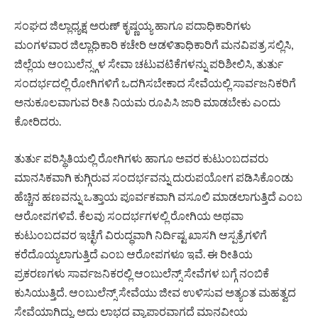
ಸಂಘದ ಜಿಲ್ಲಾಧ್ಯಕ್ಷ ಅರುಣ್ ಕೃಷ್ಣಯ್ಯ ಹಾಗೂ ಪದಾಧಿಕಾರಿಗಳು
ಮಂಗಳವಾರ ಜಿಲ್ಲಾಧಿಕಾರಿ ಕಚೇರಿ ಆಡಳಿತಾಧಿಕಾರಿಗೆ ಮನವಿಪತ್ರ ಸಲ್ಲಿಸಿ,
ಜಿಲ್ಲೆಯ ಆಂಬುಲೆನ್ಸ್ಗಳ ಸೇವಾ ಚಟುವಟಿಕೆಗಳನ್ನು ಪರಿಶೀಲಿಸಿ, ತುರ್ತು
ಸಂದರ್ಭದಲ್ಲಿ ರೋಗಿಗಳಿಗೆ ಒದಗಿಸಬೇಕಾದ ಸೇವೆಯಲ್ಲಿ ಸಾರ್ವಜನಿಕರಿಗೆ
ಅನುಕೂಲವಾಗುವ ರೀತಿ ನಿಯಮ ರೂಪಿಸಿ ಜಾರಿ ಮಾಡಬೇಕು ಎಂದು
ಕೋರಿದರು.
ತುರ್ತು ಪರಿಸ್ಥಿತಿಯಲ್ಲಿ ರೋಗಿಗಳು ಹಾಗೂ ಅವರ ಕುಟುಂಬದವರು
ಮಾನಸಿಕವಾಗಿ ಕುಗ್ಗಿರುವ ಸಂದರ್ಭವನ್ನು ದುರುಪಯೋಗ ಪಡಿಸಿಕೊಂಡು
ಹೆಚ್ಚಿನ ಹಣವನ್ನು ಒತ್ತಾಯ ಪೂರ್ವಕವಾಗಿ ವಸೂಲಿ ಮಾಡಲಾಗುತ್ತಿದೆ ಎಂಬ
ಆರೋಪಗಳಿವೆ. ಕೆಲವು ಸಂದರ್ಭಗಳಲ್ಲಿ ರೋಗಿಯ ಅಥವಾ
ಕುಟುಂಬದವರ ಇಚ್ಛೆಗೆ ವಿರುದ್ಧವಾಗಿ ನಿರ್ದಿಷ್ಟ ಖಾಸಗಿ ಆಸ್ಪತ್ರೆಗಳಿಗೆ
ಕರೆದೊಯ್ಯಲಾಗುತ್ತಿದೆ ಎಂಬ ಆರೋಪಗಳೂ ಇವೆ. ಈ ರೀತಿಯ
ಪ್ರಕರಣಗಳು ಸಾರ್ವಜನಿಕರಲ್ಲಿ ಆಂಬುಲೆನ್ಸ್ ಸೇವೆಗಳ ಬಗ್ಗೆ ನಂಬಿಕೆ
ಕುಸಿಯುತ್ತಿದೆ. ಆಂಬುಲೆನ್ಸ್ ಸೇವೆಯು ಜೀವ ಉಳಿಸುವ ಅತ್ಯಂತ ಮಹತ್ವದ
ಸೇವೆಯಾಗಿದ್ದು, ಅದು ಲಾಭದ ವ್ಯಾಪಾರವಾಗದೆ ಮಾನವೀಯ