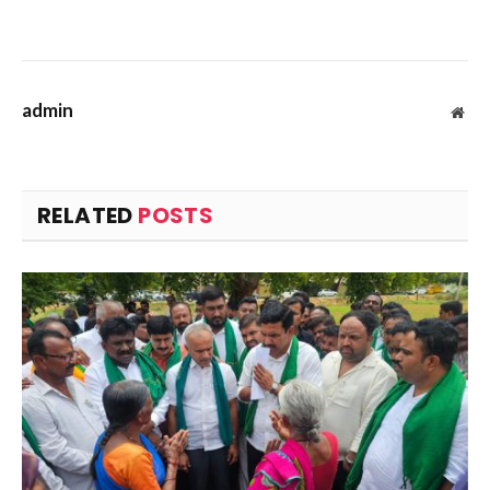
admin
Web
RELATED
POSTS