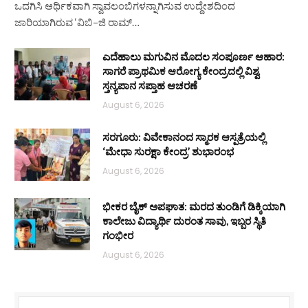
ಒದಗಿಸಿ ಆರ್ಥಿಕವಾಗಿ ಸ್ವಾವಲಂಬಿಗಳನ್ನಾಗಿಸುವ ಉದ್ದೇಶದಿಂದ
ಜಾರಿಯಾಗಿರುವ ‘ವಿಬಿ–ಜಿ ರಾಮ್…
ಎದೆಹಾಲು ಮಗುವಿನ ಮೊದಲ ಸಂಪೂರ್ಣ ಆಹಾರ:
ಸಾಗರೆ ಪ್ರಾಥಮಿಕ ಆರೋಗ್ಯ ಕೇಂದ್ರದಲ್ಲಿ ವಿಶ್ವ
ಸ್ತನ್ಯಪಾನ ಸಪ್ತಾಹ ಆಚರಣೆ
August 6, 2026
ಸರಗೂರು: ವಿವೇಕಾನಂದ ಸ್ಮಾರಕ ಆಸ್ಪತ್ರೆಯಲ್ಲಿ
‘ಮೇಧಾ ಸುರಕ್ಷಾ ಕೇಂದ್ರ’ ಶುಭಾರಂಭ
August 6, 2026
ಭೀಕರ ಬೈಕ್ ಅಪಘಾತ: ಮರದ ತುಂಡಿಗೆ ಡಿಕ್ಕಿಯಾಗಿ
ಕಾಲೇಜು ವಿದ್ಯಾರ್ಥಿ ದುರಂತ ಸಾವು, ಇಬ್ಬರ ಸ್ಥಿತಿ
ಗಂಭೀರ
August 6, 2026