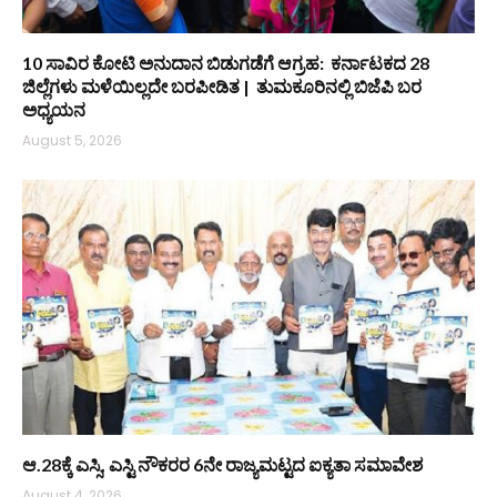
10 ಸಾವಿರ ಕೋಟಿ ಅನುದಾನ ಬಿಡುಗಡೆಗೆ ಆಗ್ರಹ: ಕರ್ನಾಟಕದ 28
ಜಿಲ್ಲೆಗಳು ಮಳೆಯಿಲ್ಲದೇ ಬರಪೀಡಿತ | ತುಮಕೂರಿನಲ್ಲಿ ಬಿಜೆಪಿ ಬರ
ಅಧ್ಯಯನ
August 5, 2026
ಆ.28ಕ್ಕೆ ಎಸ್ಸಿ, ಎಸ್ಟಿ ನೌಕರರ 6ನೇ ರಾಜ್ಯಮಟ್ಟದ ಐಕ್ಯತಾ ಸಮಾವೇಶ
August 4, 2026