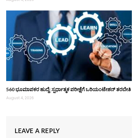
560 ಭೂಮಾಪಕರ ಹುದ್ದೆ: ಸ್ಪರ್ಧಾತ್ಮಕ ಪರೀಕ್ಷೆಗೆ ಒರಿಯಂಟೇಶನ್ ತರಬೇತಿ
August 4, 2026
LEAVE A REPLY