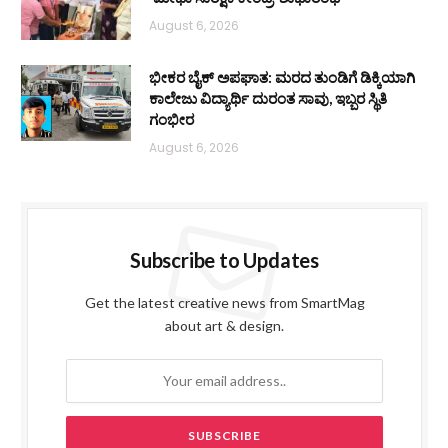
August 6, 2026
ಭೀಕರ ಬೈಕ್ ಅಪಘಾತ: ಮರದ ತುಂಡಿಗೆ ಡಿಕ್ಕಿಯಾಗಿ
ಕಾಲೇಜು ವಿದ್ಯಾರ್ಥಿ ದುರಂತ ಸಾವು, ಇಬ್ಬರ ಸ್ಥಿತಿ
ಗಂಭೀರ
August 6, 2026
Subscribe to Updates
Get the latest creative news from SmartMag
about art & design.