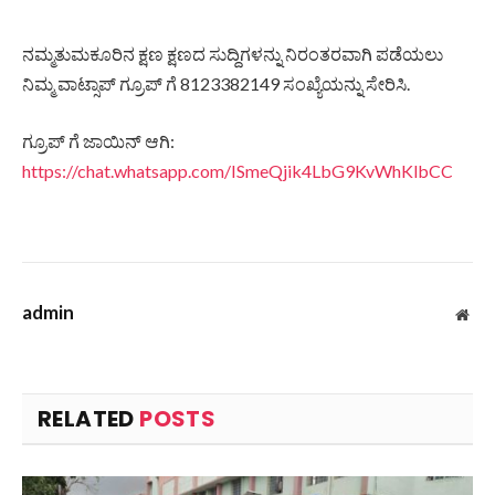
ನಮ್ಮತುಮಕೂರಿನ ಕ್ಷಣ ಕ್ಷಣದ ಸುದ್ದಿಗಳನ್ನು ನಿರಂತರವಾಗಿ ಪಡೆಯಲು
ನಿಮ್ಮ ವಾಟ್ಸಾಪ್ ಗ್ರೂಪ್ ಗೆ 8123382149 ಸಂಖ್ಯೆಯನ್ನು ಸೇರಿಸಿ.
ಗ್ರೂಪ್ ಗೆ ಜಾಯಿನ್ ಆಗಿ:
https://chat.whatsapp.com/ISmeQjik4LbG9KvWhKlbCC
admin
Web
RELATED
POSTS