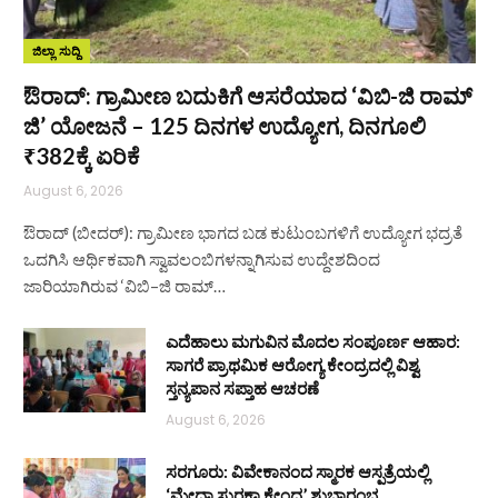
ಜಿಲ್ಲಾ ಸುದ್ದಿ
ಔರಾದ್: ಗ್ರಾಮೀಣ ಬದುಕಿಗೆ ಆಸರೆಯಾದ ‘ವಿಬಿ-ಜಿ ರಾಮ್
ಜಿ’ ಯೋಜನೆ – 125 ದಿನಗಳ ಉದ್ಯೋಗ, ದಿನಗೂಲಿ
₹382ಕ್ಕೆ ಏರಿಕೆ
August 6, 2026
ಔರಾದ್ (ಬೀದರ್): ಗ್ರಾಮೀಣ ಭಾಗದ ಬಡ ಕುಟುಂಬಗಳಿಗೆ ಉದ್ಯೋಗ ಭದ್ರತೆ
ಒದಗಿಸಿ ಆರ್ಥಿಕವಾಗಿ ಸ್ವಾವಲಂಬಿಗಳನ್ನಾಗಿಸುವ ಉದ್ದೇಶದಿಂದ
ಜಾರಿಯಾಗಿರುವ ‘ವಿಬಿ–ಜಿ ರಾಮ್…
ಎದೆಹಾಲು ಮಗುವಿನ ಮೊದಲ ಸಂಪೂರ್ಣ ಆಹಾರ:
ಸಾಗರೆ ಪ್ರಾಥಮಿಕ ಆರೋಗ್ಯ ಕೇಂದ್ರದಲ್ಲಿ ವಿಶ್ವ
ಸ್ತನ್ಯಪಾನ ಸಪ್ತಾಹ ಆಚರಣೆ
August 6, 2026
ಸರಗೂರು: ವಿವೇಕಾನಂದ ಸ್ಮಾರಕ ಆಸ್ಪತ್ರೆಯಲ್ಲಿ
‘ಮೇಧಾ ಸುರಕ್ಷಾ ಕೇಂದ್ರ’ ಶುಭಾರಂಭ