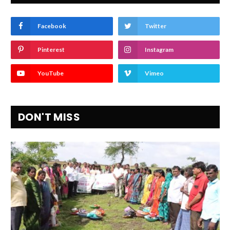
Facebook
Twitter
Pinterest
Instagram
YouTube
Vimeo
DON'T MISS