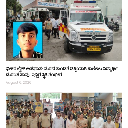
ಭೀಕರ ಬೈಕ್ ಅಪಘಾತ: ಮರದ ತುಂಡಿಗೆ ಡಿಕ್ಕಿಯಾಗಿ ಕಾಲೇಜು ವಿದ್ಯಾರ್ಥಿ
ದುರಂತ ಸಾವು, ಇಬ್ಬರ ಸ್ಥಿತಿ ಗಂಭೀರ
August 6, 2026