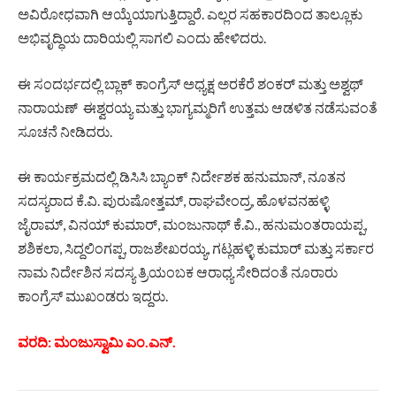
ಅವಿರೋಧವಾಗಿ ಆಯ್ಕೆಯಾಗುತ್ತಿದ್ದಾರೆ. ಎಲ್ಲರ ಸಹಕಾರದಿಂದ ತಾಲ್ಲೂಕು
ಅಭಿವೃದ್ಧಿಯ ದಾರಿಯಲ್ಲಿ ಸಾಗಲಿ ಎಂದು ಹೇಳಿದರು.
ಈ ಸಂದರ್ಭದಲ್ಲಿ ಬ್ಲಾಕ್ ಕಾಂಗ್ರೆಸ್ ಅಧ್ಯಕ್ಷ ಅರಕೆರೆ ಶಂಕರ್ ಮತ್ತು ಅಶ್ವಥ್
ನಾರಾಯಣ್ ಈಶ್ವರಯ್ಯ ಮತ್ತು ಭಾಗ್ಯಮ್ಮರಿಗೆ ಉತ್ತಮ ಆಡಳಿತ ನಡೆಸುವಂತೆ
ಸೂಚನೆ ನೀಡಿದರು.
ಈ ಕಾರ್ಯಕ್ರಮದಲ್ಲಿ ಡಿಸಿಸಿ ಬ್ಯಾಂಕ್ ನಿರ್ದೇಶಕ ಹನುಮಾನ್, ನೂತನ
ಸದಸ್ಯರಾದ ಕೆ.ವಿ. ಪುರುಷೋತ್ತಮ್, ರಾಘವೇಂದ್ರ, ಹೊಳವನಹಳ್ಳಿ
ಜೈರಾಮ್, ವಿನಯ್ ಕುಮಾರ್, ಮಂಜುನಾಥ್ ಕೆ.ವಿ., ಹನುಮಂತರಾಯಪ್ಪ,
ಶಶಿಕಲಾ, ಸಿದ್ದಲಿಂಗಪ್ಪ, ರಾಜಶೇಖರಯ್ಯ, ಗಟ್ಲಹಳ್ಳಿ ಕುಮಾರ್ ಮತ್ತು ಸರ್ಕಾರ
ನಾಮ ನಿರ್ದೇಶಿನ ಸದಸ್ಯ ತ್ರಿಯಂಬಕ ಆರಾಧ್ಯ ಸೇರಿದಂತೆ ನೂರಾರು
ಕಾಂಗ್ರೆಸ್ ಮುಖಂಡರು ಇದ್ದರು.
ವರದಿ: ಮಂಜುಸ್ವಾಮಿ ಎಂ.ಎನ್.