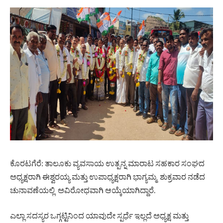
ಕೊರಟಗೆರೆ: ತಾಲೂಕು ವ್ಯವಸಾಯ ಉತ್ಪನ್ನ ಮಾರಾಟ ಸಹಕಾರ ಸಂಘದ
ಅಧ್ಯಕ್ಷರಾಗಿ ಈಶ್ವರಯ್ಯ ಮತ್ತು ಉಪಾಧ್ಯಕ್ಷರಾಗಿ ಭಾಗ್ಯಮ್ಮ ಶುಕ್ರವಾರ ನಡೆದ
ಚುನಾವಣೆಯಲ್ಲಿ ಅವಿರೋಧವಾಗಿ ಆಯ್ಕೆಯಾಗಿದ್ದಾರೆ.
ಎಲ್ಲಾ ಸದಸ್ಯರ ಒಗ್ಗಟ್ಟಿನಿಂದ ಯಾವುದೇ ಸ್ಪರ್ಧೆ ಇಲ್ಲದೆ ಅಧ್ಯಕ್ಷ ಮತ್ತು