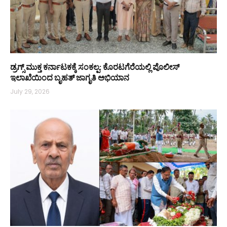
ಡ್ರಗ್ಸ್ ಮುಕ್ತ ಕರ್ನಾಟಕಕ್ಕೆ ಸಂಕಲ್ಪ: ಕೊರಟಗೆರೆಯಲ್ಲಿ ಪೊಲೀಸ್
ಇಲಾಖೆಯಿಂದ ಬೃಹತ್ ಜಾಗೃತಿ ಅಭಿಯಾನ
July 29, 2026