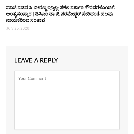
ಮಾಜಿ ಸಚಿವ ಸಿ. ವೀರಣ್ಣ ಇನ್ನಿಲ್ಲ: ಸಕಲ ಸರ್ಕಾರಿ ಗೌರವಗಳೊಂದಿಗೆ
ಅಂತ್ಯಸಂಸ್ಕಾರ | ಡಿಸಿಎಂ ಡಾ.ಜಿ.ಪರಮೇಶ್ವರ್ ಸೇರಿದಂತೆ ಹಲವು
ನಾಯಕರಿಂದ ಸಂತಾಪ
July 25, 2026
LEAVE A REPLY