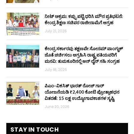
ನೀಟ್ ಅಕ್ರಮ: ಕಪ್ಪು ಪಟ್ಟಿ ಧರಿಸಿ ಮೌನ ಪ್ರತಿಭಟನೆ:
ಕೇಂದ್ರ ಶಿಕ್ಷಣ ಸಚಿವರ ರಾಜೀನಾಮೆಗೆ ಆಗ್ರಹ
July 21, 2026
ಕೇಂದ್ರ ಸರ್ಕಾರವು ತಕ್ಷಣವೇ ಸೋನಮ್ ವಾಂಗ್ಚುಕ್
ಜೊತೆ ಚರ್ಚಿಸಲು ಆಗ್ರಹಿಸಿ ರಾಷ್ಟ್ರಪತಿಯವರಿಗೆ
ಮನವಿ: ತುಮಕೂರಿನಲ್ಲಿ ಆನ್‌ ಲೈನ್ ಸಹಿ ಸಂಗ್ರಹ
July 18, 2026
ಪಿಎಂ–ವಿಕಸಿತ್ ಭಾರತ್ ರೋಜ್‌ ಗಾರ್
ಯೋಜನೆಯಡಿ ₹2,400 ಕೋಟಿ ಪ್ರೋತ್ಸಾಹಧನ
ವಿತರಣೆ: 15 ಲಕ್ಷ ಉದ್ಯೋಗಾವಕಾಶಗಳ ಸೃಷ್ಟಿ
June 20, 2026
STAY IN TOUCH