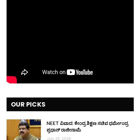
OUR PICKS
NEET ವಿವಾದ: ಕೇಂದ್ರ ಶಿಕ್ಷಣ ಸಚಿವ ಧರ್ಮೇಂದ್ರ
ಪ್ರಧಾನ್ ರಾಜೀನಾಮೆ
July 25, 2026