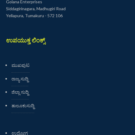
Golana Enterprises
Siddagirinagara, Madhugiri Road
Yellapura, Tumakuru - 572 106
ಉಪಯುಕ್ತ ಲಿಂಕ್ಸ್
ಮುಖಪುಟ
ರಾಜ್ಯ ಸುದ್ದಿ
ಜಿಲ್ಲಾ ಸುದ್ದಿ
ತಾಲೂಕುಸುದ್ದಿ
ಉದ್ಯೋಗ