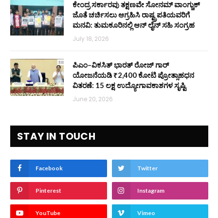
ಕೇಂದ್ರ ಸರ್ಕಾರವು ತಕ್ಷಣವೇ ಸೋನಮ್ ವಾಂಗ್ಚುಕ್
ಜೊತೆ ಚರ್ಚಿಸಲು ಆಗ್ರಹಿಸಿ ರಾಷ್ಟ್ರಪತಿಯವರಿಗೆ
ಮನವಿ: ತುಮಕೂರಿನಲ್ಲಿ ಆನ್‌ ಲೈನ್ ಸಹಿ ಸಂಗ್ರಹ
July 18, 2026
ಪಿಎಂ–ವಿಕಸಿತ್ ಭಾರತ್ ರೋಜ್‌ ಗಾರ್
ಯೋಜನೆಯಡಿ ₹2,400 ಕೋಟಿ ಪ್ರೋತ್ಸಾಹಧನ
ವಿತರಣೆ: 15 ಲಕ್ಷ ಉದ್ಯೋಗಾವಕಾಶಗಳ ಸೃಷ್ಟಿ
June 20, 2026
STAY IN TOUCH
Facebook
Twitter
Pinterest
Instagram
YouTube
Vimeo