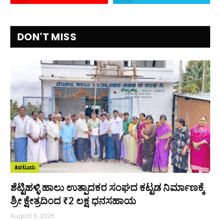
DON'T MISS
ತಿಪಟೂರು
ಶೆಟ್ಟಿಹಳ್ಳಿ ಹಾಲು ಉತ್ಪಾದಕರ ಸಂಘದ ಕಟ್ಟಡ ನಿರ್ಮಾಣಕ್ಕೆ
ಶ್ರೀ ಕ್ಷೇತ್ರದಿಂದ ₹2 ಲಕ್ಷ ಧನಸಹಾಯ
August 6, 2026