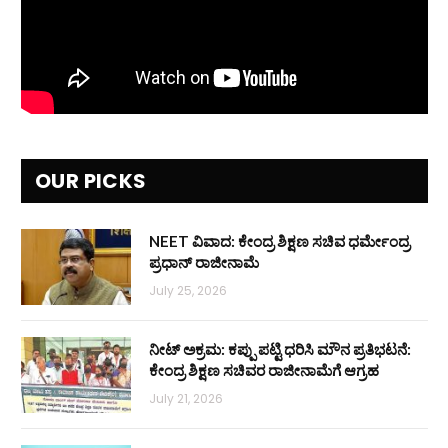
OUR PICKS
NEET ವಿವಾದ: ಕೇಂದ್ರ ಶಿಕ್ಷಣ ಸಚಿವ ಧರ್ಮೇಂದ್ರ
ಪ್ರಧಾನ್ ರಾಜೀನಾಮೆ
July 25, 2026
ನೀಟ್ ಅಕ್ರಮ: ಕಪ್ಪು ಪಟ್ಟಿ ಧರಿಸಿ ಮೌನ ಪ್ರತಿಭಟನೆ:
ಕೇಂದ್ರ ಶಿಕ್ಷಣ ಸಚಿವರ ರಾಜೀನಾಮೆಗೆ ಆಗ್ರಹ
July 21, 2026