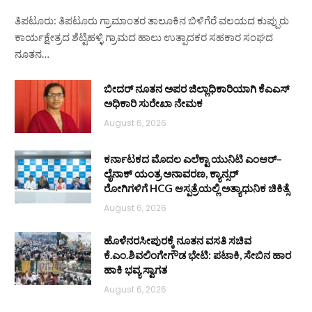
ತಿಪಟೂರು: ತಿಪಟೂರು ಗ್ರಾಮಾಂತರ ತಾಲೂಕಿನ ಬಿಳಿಗೆರೆ ವಲಯದ ಕುಪ್ಪುರು
ಕಾರ್ಯಕ್ಷೇತ್ರದ ಶೆಟ್ಟಿಹಳ್ಳಿ ಗ್ರಾಮದ ಹಾಲು ಉತ್ಪಾದಕರ ಸಹಕಾರ ಸಂಘದ
ನೂತನ…
ಬೀದರ್ ನೂತನ ಅಪರ ಜಿಲ್ಲಾಧಿಕಾರಿಯಾಗಿ ಕೆಎಎಸ್
ಅಧಿಕಾರಿ ಸುರೇಖಾ ನೇಮಕ
August 6, 2026
ಕರ್ನಾಟಕದ ಮೊದಲ ಎಲೆಕ್ಟಾ ಯುನಿಟಿ ಎಂಆರ್–
ಲೈನಾಕ್ ಯಂತ್ರ ಅನಾವರಣ, ಕ್ಯಾನ್ಸರ್
ರೋಗಿಗಳಿಗೆ HCG ಆಸ್ಪತ್ರೆಯಲ್ಲಿ ಅತ್ಯಾಧುನಿಕ ಚಿಕಿತ್ಸೆ
August 6, 2026
ಹೊಳೆನರಸೀಪುರಕ್ಕೆ ನೂತನ ವಸತಿ ಸಚಿವ
ಕೆ.ಎಂ.ಶಿವಲಿಂಗೇಗೌಡ ಭೇಟಿ: ಪಟಾಕಿ, ಸೇಬಿನ ಹಾರ
ಹಾಕಿ ಭವ್ಯ ಸ್ವಾಗತ
August 6, 2026