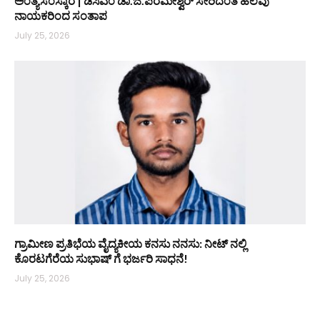
ಅಂತ್ಯಸಂಸ್ಕಾರ | ಡಿಸಿಎಂ ಡಾ.ಜಿ.ಪರಮೇಶ್ವರ್ ಸೇರಿದಂತೆ ಹಲವು
ನಾಯಕರಿಂದ ಸಂತಾಪ
July 25, 2026
ಗ್ರಾಮೀಣ ಪ್ರತಿಭೆಯ ವೈದ್ಯಕೀಯ ಕನಸು ನನಸು: ನೀಟ್ ನಲ್ಲಿ
ಕೊರಟಗೆರೆಯ ಸುಭಾಷ್ ಗೆ ಭರ್ಜರಿ ಸಾಧನೆ!
July 25, 2026