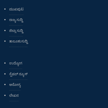
ಮುಖಪುಟ
ರಾಜ್ಯ ಸುದ್ದಿ
ಜಿಲ್ಲಾ ಸುದ್ದಿ
ತಾಲೂಕುಸುದ್ದಿ
ಉದ್ಯೋಗ
ಸ್ಪೆಷಲ್ ನ್ಯೂಸ್
ಆರೋಗ್ಯ
ಲೇಖನ