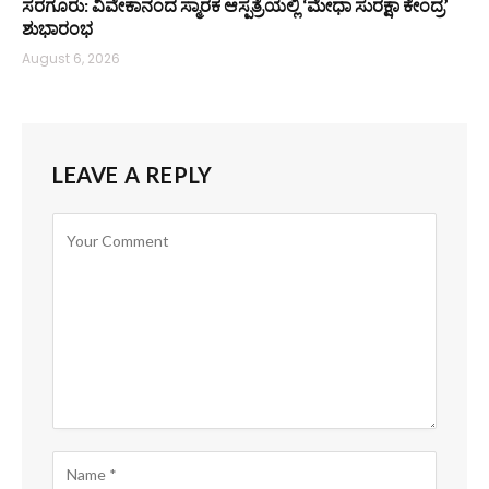
ಸರಗೂರು: ವಿವೇಕಾನಂದ ಸ್ಮಾರಕ ಆಸ್ಪತ್ರೆಯಲ್ಲಿ ‘ಮೇಧಾ ಸುರಕ್ಷಾ ಕೇಂದ್ರ’
ಶುಭಾರಂಭ
August 6, 2026
LEAVE A REPLY