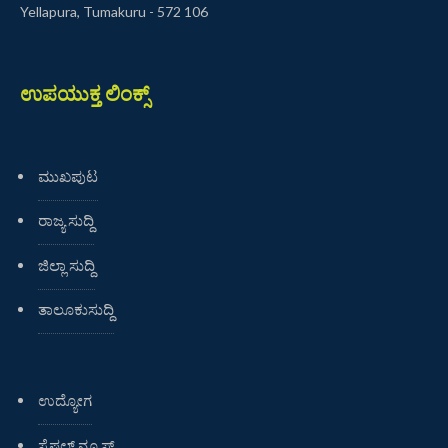
Yellapura, Tumakuru - 572 106
ಉಪಯುಕ್ತ ಲಿಂಕ್ಸ್
ಮುಖಪುಟ
ರಾಜ್ಯ ಸುದ್ದಿ
ಜಿಲ್ಲಾ ಸುದ್ದಿ
ತಾಲೂಕುಸುದ್ದಿ
ಉದ್ಯೋಗ
ಸ್ಪೆಷಲ್ ನ್ಯೂಸ್