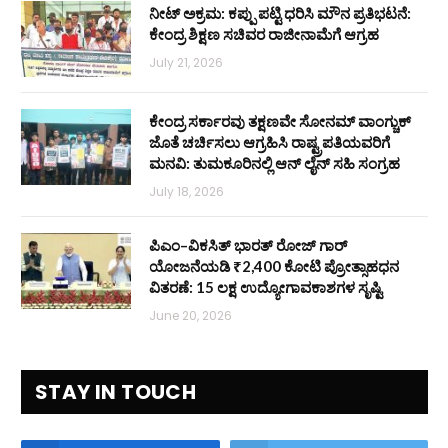
ನೀಟ್ ಅಕ್ರಮ: ಕಪ್ಪು ಪಟ್ಟಿ ಧರಿಸಿ ಮೌನ ಪ್ರತಿಭಟನೆ:
ಕೇಂದ್ರ ಶಿಕ್ಷಣ ಸಚಿವರ ರಾಜೀನಾಮೆಗೆ ಆಗ್ರಹ
July 21, 2026
ಕೇಂದ್ರ ಸರ್ಕಾರವು ತಕ್ಷಣವೇ ಸೋನಮ್ ವಾಂಗ್ಚುಕ್
ಜೊತೆ ಚರ್ಚಿಸಲು ಆಗ್ರಹಿಸಿ ರಾಷ್ಟ್ರಪತಿಯವರಿಗೆ
ಮನವಿ: ತುಮಕೂರಿನಲ್ಲಿ ಆನ್‌ ಲೈನ್ ಸಹಿ ಸಂಗ್ರಹ
July 18, 2026
ಪಿಎಂ–ವಿಕಸಿತ್ ಭಾರತ್ ರೋಜ್‌ ಗಾರ್
ಯೋಜನೆಯಡಿ ₹2,400 ಕೋಟಿ ಪ್ರೋತ್ಸಾಹಧನ
ವಿತರಣೆ: 15 ಲಕ್ಷ ಉದ್ಯೋಗಾವಕಾಶಗಳ ಸೃಷ್ಟಿ
June 20, 2026
STAY IN TOUCH