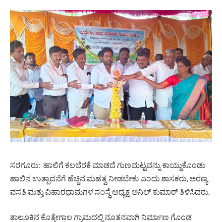
ಸರಗೂರು: ಹಾಲಿಗೆ ಕಲಬೆರಕೆ ಮಾಡದೆ ಗುಣಮಟ್ಟವನ್ನು ಕಾಯ್ದುಕೊಂಡು
ಹಾಲಿನ ಉತ್ಪಾದನೆಗೆ ಹೆಚ್ಚಿನ ಮಹತ್ವ ನೀಡಬೇಕು ಎಂದು ಶಾಸಕರು, ಅರಣ್ಯ
ವಸತಿ ಮತ್ತು ವಿಹಾರಧಾಮಗಳ‌ ಸಂಸ್ಥೆ ಅಧ್ಯಕ್ಷ ಅನಿಲ್ ಕುಮಾರ್ ತಿಳಿಸಿದರು.
ತಾಲೂಕಿನ ಕೊತ್ತೇಗಾಲ ಗ್ರಾಮದಲ್ಲಿ ನೂತನವಾಗಿ ನಿರ್ಮಾಣ ಗೊಂಡ