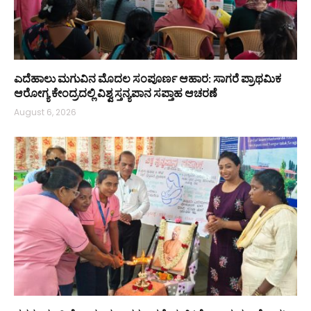
ಎದೆಹಾಲು ಮಗುವಿನ ಮೊದಲ ಸಂಪೂರ್ಣ ಆಹಾರ: ಸಾಗರೆ ಪ್ರಾಥಮಿಕ
ಆರೋಗ್ಯ ಕೇಂದ್ರದಲ್ಲಿ ವಿಶ್ವ ಸ್ತನ್ಯಪಾನ ಸಪ್ತಾಹ ಆಚರಣೆ
August 6, 2026