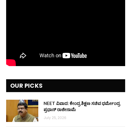
OUR PICKS
NEET ವಿವಾದ: ಕೇಂದ್ರ ಶಿಕ್ಷಣ ಸಚಿವ ಧರ್ಮೇಂದ್ರ
ಪ್ರಧಾನ್ ರಾಜೀನಾಮೆ
July 25, 2026