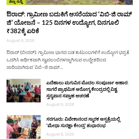
ಜಿಲ್ಲಾ ಸುದ್ದಿ
ಔರಾದ್: ಗ್ರಾಮೀಣ ಬದುಕಿಗೆ ಆಸರೆಯಾದ ‘ವಿಬಿ-ಜಿ ರಾಮ್
ಜಿ’ ಯೋಜನೆ – 125 ದಿನಗಳ ಉದ್ಯೋಗ, ದಿನಗೂಲಿ
₹382ಕ್ಕೆ ಏರಿಕೆ
August 6, 2026
ಔರಾದ್ (ಬೀದರ್): ಗ್ರಾಮೀಣ ಭಾಗದ ಬಡ ಕುಟುಂಬಗಳಿಗೆ ಉದ್ಯೋಗ ಭದ್ರತೆ
ಒದಗಿಸಿ ಆರ್ಥಿಕವಾಗಿ ಸ್ವಾವಲಂಬಿಗಳನ್ನಾಗಿಸುವ ಉದ್ದೇಶದಿಂದ
ಜಾರಿಯಾಗಿರುವ ‘ವಿಬಿ–ಜಿ ರಾಮ್…
ಎದೆಹಾಲು ಮಗುವಿನ ಮೊದಲ ಸಂಪೂರ್ಣ ಆಹಾರ:
ಸಾಗರೆ ಪ್ರಾಥಮಿಕ ಆರೋಗ್ಯ ಕೇಂದ್ರದಲ್ಲಿ ವಿಶ್ವ
ಸ್ತನ್ಯಪಾನ ಸಪ್ತಾಹ ಆಚರಣೆ
August 6, 2026
ಸರಗೂರು: ವಿವೇಕಾನಂದ ಸ್ಮಾರಕ ಆಸ್ಪತ್ರೆಯಲ್ಲಿ
‘ಮೇಧಾ ಸುರಕ್ಷಾ ಕೇಂದ್ರ’ ಶುಭಾರಂಭ
August 6, 2026