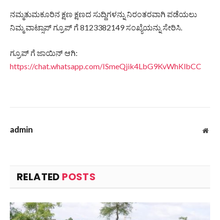
ನಮ್ಮತುಮಕೂರಿನ ಕ್ಷಣ ಕ್ಷಣದ ಸುದ್ದಿಗಳನ್ನು ನಿರಂತರವಾಗಿ ಪಡೆಯಲು
ನಿಮ್ಮ ವಾಟ್ಸಾಪ್ ಗ್ರೂಪ್ ಗೆ 8123382149 ಸಂಖ್ಯೆಯನ್ನು ಸೇರಿಸಿ.
ಗ್ರೂಪ್ ಗೆ ಜಾಯಿನ್ ಆಗಿ:
https://chat.whatsapp.com/ISmeQjik4LbG9KvWhKlbCC
admin
Web
RELATED
POSTS