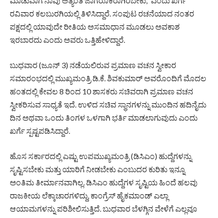
ಮಾಡುವಾಗ ನಾವು ಅತ್ಯಂತ ಜಾಗರೂಕರಾಗಿರಬೇಕು,” ಎಂದು ಖರ್ಗೆ
ರವಿವಾರ ಕಲಬುರಗಿಯಲ್ಲಿ ತಿಳಿಸಿದ್ದಾರೆ. ಸಂಪುಟ ರಚನೆಯಾದ ನಂತರ
ಪಕ್ಷದಲ್ಲಿ ಯಾವುದೇ ರೀತಿಯ ಅಸಮಾಧಾನ ಮೂಡಲು ಅವಕಾಶ
ಇರಬಾರದು ಎಂದು ಅವರು ಒತ್ತಿಹೇಳಿದ್ದಾರೆ.
ಬುಧವಾರ (ಜೂನ್ 3) ನಡೆಯಲಿರುವ ಪ್ರಮಾಣ ವಚನ ಸ್ವೀಕಾರ
ಸಮಾರಂಭದಲ್ಲಿ ಮುಖ್ಯಮಂತ್ರಿ ಡಿ.ಕೆ. ಶಿವಕುಮಾರ್ ಅವರೊಂದಿಗೆ ಮೊದಲ
ಹಂತದಲ್ಲಿ ಕೇವಲ 8 ರಿಂದ 10 ಶಾಸಕರು ಸಚಿವರಾಗಿ ಪ್ರಮಾಣ ವಚನ
ಸ್ವೀಕರಿಸುವ ಸಾಧ್ಯತೆ ಇದೆ. ಉಳಿದ ಸಚಿವ ಸ್ಥಾನಗಳನ್ನು ಮುಂದಿನ ಹದಿನೈದು
ದಿನ ಅಥವಾ ಒಂದು ತಿಂಗಳ ಒಳಗಾಗಿ ಭರ್ತಿ ಮಾಡಲಾಗುವುದು ಎಂದು
ಖರ್ಗೆ ಸ್ಪಷ್ಟಪಡಿಸಿದ್ದಾರೆ.
ಹೊಸ ಸರ್ಕಾರದಲ್ಲಿ ಎಷ್ಟು ಉಪಮುಖ್ಯಮಂತ್ರಿ (ಡಿಸಿಎಂ) ಹುದ್ದೆಗಳನ್ನು
ಸೃಷ್ಟಿಸಬೇಕು ಮತ್ತು ಯಾರಿಗೆ ನೀಡಬೇಕು ಎಂಬುದರ ಕುರಿತು ಇನ್ನೂ
ಅಂತಿಮ ತೀರ್ಮಾನವಾಗಿಲ್ಲ. ಡಿಸಿಎಂ ಹುದ್ದೆಗಳ ಸೃಷ್ಟಿಯ ಹಿಂದೆ ಹಲವು
ರಾಜಕೀಯ ಲೆಕ್ಕಾಚಾರಗಳಿದ್ದು, ಕಾಂಗ್ರೆಸ್ ಹೈಕಮಾಂಡ್ ಎಲ್ಲಾ
ಆಯಾಮಗಳನ್ನು ಪರಿಶೀಲಿಸುತ್ತಿದೆ. ಬುಧವಾರ ಬೆಳಗ್ಗಿನ ವೇಳೆಗೆ ಎಲ್ಲವೂ