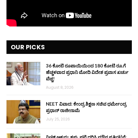
OUR PICKS
36 ಕೋಟಿ ರೂಪಾಯಿಯಿಂದ 180 ಕೋಟಿ ರೂ.ಗೆ
ಹೆಚ್ಚಳವಾದ ಪ್ರಧಾನಿ ಮೋದಿ ವಿದೇಶ ಪ್ರವಾಸ ಖರ್ಚು
ವೆಚ್ಚ!
August 8, 2026
NEET ವಿವಾದ: ಕೇಂದ್ರ ಶಿಕ್ಷಣ ಸಚಿವ ಧರ್ಮೇಂದ್ರ
ಪ್ರಧಾನ್ ರಾಜೀನಾಮೆ
July 25, 2026
ನೀಟ್ ಅಕ್ರಮ: ಕಪ್ಪು ಪಟ್ಟಿ ಧರಿಸಿ ಮೌನ ಪ್ರತಿಭಟನೆ: