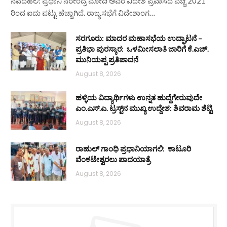
ನವದೆಹಲಿ: ಪ್ರಧಾನಿ ನರೇಂದ್ರ ಮೋದಿ ಅವರ ವಿದೇಶ ಪ್ರವಾಸದ ವೆಚ್ಚ 2021
ರಿಂದ ಐದು ಪಟ್ಟು ಹೆಚ್ಚಾಗಿದೆ. ರಾಜ್ಯಸಭೆಗೆ ವಿದೇಶಾಂಗ…
ಸರಗೂರು: ಮಾದರ ಮಹಾಸಭೆಯ ಉದ್ಘಾಟನೆ –
ಪ್ರತಿಭಾ ಪುರಸ್ಕಾರ: ಒಳಮೀಸಲಾತಿ ಜಾರಿಗೆ ಕೆ.ಎಚ್.
ಮುನಿಯಪ್ಪ ಪ್ರತಿಪಾದನೆ
August 8, 2026
ಹಳ್ಳಿಯ ವಿದ್ಯಾರ್ಥಿಗಳು ಉನ್ನತ ಹುದ್ದೆಗೇರುವುದೇ
ಎಂ.ಎಸ್.ಎ. ಟ್ರಸ್ಟ್‌ನ ಮುಖ್ಯ ಉದ್ದೇಶ: ಶಿವರಾಮ ಶೆಟ್ಟಿ
August 8, 2026
ರಾಹುಲ್ ಗಾಂಧಿ ಪ್ರಧಾನಿಯಾಗಲಿ: ಕಾಟೂರಿ
ವೆಂಕಟೇಶ್ವರಲು ಪಾದಯಾತ್ರೆ
August 8, 2026