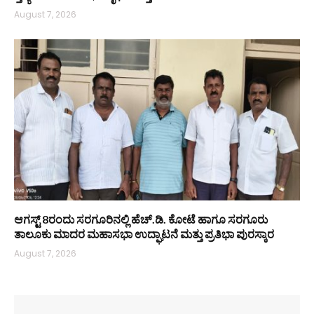
August 7, 2026
ಆಗಸ್ಟ್ 8ರಂದು ಸರಗೂರಿನಲ್ಲಿ ಹೆಚ್.ಡಿ. ಕೋಟೆ ಹಾಗೂ ಸರಗೂರು
ತಾಲೂಕು ಮಾದರ ಮಹಾಸಭಾ ಉದ್ಘಾಟನೆ ಮತ್ತು ಪ್ರತಿಭಾ ಪುರಸ್ಕಾರ
August 7, 2026