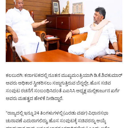
ಕಲಬುರಗಿ: ಕರ್ನಾಟಕದಲ್ಲಿ ನೂತನ ಮುಖ್ಯಮಂತ್ರಿಯಾಗಿ ಡಿ.ಕೆ.ಶಿವಕುಮಾರ್
ಅವರು ಅಧಿಕಾರ ಸ್ವೀಕರಿಸಲು ಸಜ್ಜಾಗುತ್ತಿರುವ ಬೆನ್ನಲ್ಲೇ, ಹೊಸ ಸಚಿವ
ಸಂಪುಟ ರಚನೆಗೆ ಸಂಬಂಧಿಸಿದಂತೆ ಎಐಸಿಸಿ ಅಧ್ಯಕ್ಷ ಮಲ್ಲಿಕಾರ್ಜುನ ಖರ್ಗೆ
ಅವರು ಮಹತ್ವದ ಹೇಳಿಕೆ ನೀಡಿದ್ದಾರೆ.
“ರಾಜ್ಯದಲ್ಲಿ ಇನ್ನೂ 24 ತಿಂಗಳುಗಳಲ್ಲಿ (ಎರಡು ವರ್ಷ) ವಿಧಾನಸಭಾ
ಚುನಾವಣೆ ಎದುರಾಗಲಿದ್ದು, ಹೊಸ ಸಂಪುಟಕ್ಕೆ ಸಚಿವರನ್ನು ಆಯ್ಕೆ