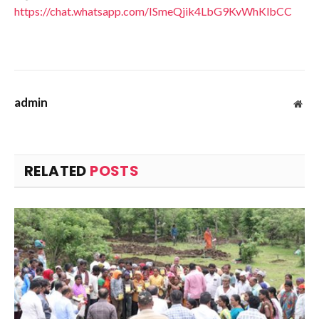
https://chat.whatsapp.com/ISmeQjik4LbG9KvWhKlbCC
admin
Web
RELATED
POSTS