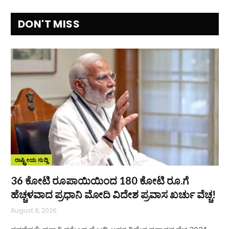
DON'T MISS
ರಾಷ್ಟ್ರೀಯ ಸುದ್ದಿ
36 ಕೋಟಿ ರೂಪಾಯಿಯಿಂದ 180 ಕೋಟಿ ರೂ.ಗೆ
ಹೆಚ್ಚಳವಾದ ಪ್ರಧಾನಿ ಮೋದಿ ವಿದೇಶ ಪ್ರವಾಸ ಖರ್ಚು ವೆಚ್ಚ!
August 8, 2026