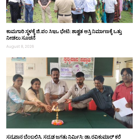
ಕಾಮಗಾರಿ ಸ್ಥಳಕ್ಕೆ ಜಿ.ಪಂ ಸಿಇಒ ಭೇಟಿ: ಶಾಶ್ವತ ಆಸ್ತಿ ನಿರ್ಮಾಣಕ್ಕೆ ಒತ್ತು
ನೀಡಲು ಸೂಚನೆ
August 8, 2026
ಸ್ತನ್ಯಪಾನ ಬೆಂಬಲಿಸಿ, ಸದೃಢ ಜಗತ್ತು ನಿರ್ಮಿಸಿ: ಡಾ.ರವಿಕುಮಾರ್ ಕರೆ