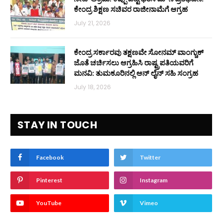
ಕೇಂದ್ರ ಶಿಕ್ಷಣ ಸಚಿವರ ರಾಜೀನಾಮೆಗೆ ಆಗ್ರಹ
July 21, 2026
ಕೇಂದ್ರ ಸರ್ಕಾರವು ತಕ್ಷಣವೇ ಸೋನಮ್ ವಾಂಗ್ಚುಕ್
ಜೊತೆ ಚರ್ಚಿಸಲು ಆಗ್ರಹಿಸಿ ರಾಷ್ಟ್ರಪತಿಯವರಿಗೆ
ಮನವಿ: ತುಮಕೂರಿನಲ್ಲಿ ಆನ್‌ ಲೈನ್ ಸಹಿ ಸಂಗ್ರಹ
July 18, 2026
STAY IN TOUCH
Facebook
Twitter
Pinterest
Instagram
YouTube
Vimeo