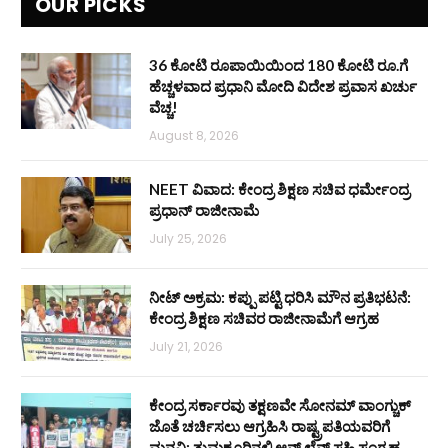
OUR PICKS
36 ಕೋಟಿ ರೂಪಾಯಿಯಿಂದ 180 ಕೋಟಿ ರೂ.ಗೆ
ಹೆಚ್ಚಳವಾದ ಪ್ರಧಾನಿ ಮೋದಿ ವಿದೇಶ ಪ್ರವಾಸ ಖರ್ಚು
ವೆಚ್ಚ!
August 8, 2026
NEET ವಿವಾದ: ಕೇಂದ್ರ ಶಿಕ್ಷಣ ಸಚಿವ ಧರ್ಮೇಂದ್ರ
ಪ್ರಧಾನ್ ರಾಜೀನಾಮೆ
July 25, 2026
ನೀಟ್ ಅಕ್ರಮ: ಕಪ್ಪು ಪಟ್ಟಿ ಧರಿಸಿ ಮೌನ ಪ್ರತಿಭಟನೆ:
ಕೇಂದ್ರ ಶಿಕ್ಷಣ ಸಚಿವರ ರಾಜೀನಾಮೆಗೆ ಆಗ್ರಹ
July 21, 2026
ಕೇಂದ್ರ ಸರ್ಕಾರವು ತಕ್ಷಣವೇ ಸೋನಮ್ ವಾಂಗ್ಚುಕ್
ಜೊತೆ ಚರ್ಚಿಸಲು ಆಗ್ರಹಿಸಿ ರಾಷ್ಟ್ರಪತಿಯವರಿಗೆ
ಮನವಿ: ತುಮಕೂರಿನಲ್ಲಿ ಆನ್‌ ಲೈನ್ ಸಹಿ ಸಂಗ್ರಹ