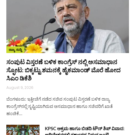
ರಾಜ್ಯ ಸುದ್ದಿ
ಸಂಪುಟ ವಿಸ್ತರಣೆ ಬಳಿಕ ಕಾಂಗ್ರೆಸ್‌ ನಲ್ಲಿ ಅಸಮಾಧಾನ
ಸ್ಫೋಟ: ಬಿಕ್ಕಟ್ಟು ಶಮನಕ್ಕೆ ಹೈಕಮಾಂಡ್‌ ಮೊರೆ ಹೋದ
ಸಿಎಂ ಡಿಕೆಶಿ
August 9, 2026
ಬೆಂಗಳೂರು: ಇತ್ತೀಚೆಗೆ ನಡೆದ ಸಚಿವ ಸಂಪುಟ ವಿಸ್ತರಣೆ ಬಳಿಕ ರಾಜ್ಯ
ಕಾಂಗ್ರೆಸ್‌ನಲ್ಲಿ ಸೃಷ್ಟಿಯಾಗಿರುವ ಅಸಮಾಧಾನ ಹಾಗೂ ಸಚಿವರಿಗೆ ಖಾತೆ
ಹಂಚಿಕೆ…
KPSC ಅಕ್ರಮ ಹಾಗೂ ಬಿಡದಿ ಟೌನ್‌ ಶಿಪ್ ವಿವಾದ:
ಅಧಿವೇಶನದಲ್ಲಿ ಸರ್ಕಾರದ ವಿರುದ್ಧ ಜಂಟಿ