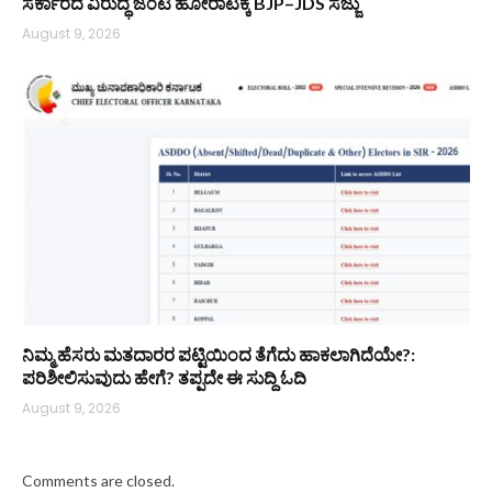
ಸರ್ಕಾರದ ವಿರುದ್ಧ ಜಂಟಿ ಹೋರಾಟಕ್ಕೆ BJP–JDS ಸಜ್ಜು
August 9, 2026
ನಿಮ್ಮ ಹೆಸರು ಮತದಾರರ ಪಟ್ಟಿಯಿಂದ ತೆಗೆದು ಹಾಕಲಾಗಿದೆಯೇ?:
ಪರಿಶೀಲಿಸುವುದು ಹೇಗೆ? ತಪ್ಪದೇ ಈ ಸುದ್ದಿ ಓದಿ
August 9, 2026
Comments are closed.