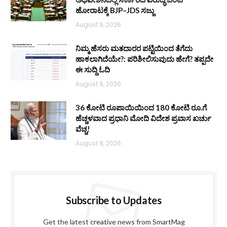
ಹೋರಾಟಕ್ಕೆ BJP–JDS ಸಜ್ಜು
August 9, 2026
ನಿಮ್ಮ ಹೆಸರು ಮತದಾರರ ಪಟ್ಟಿಯಿಂದ ತೆಗೆದು
ಹಾಕಲಾಗಿದೆಯೇ?: ಪರಿಶೀಲಿಸುವುದು ಹೇಗೆ? ತಪ್ಪದೇ
ಈ ಸುದ್ದಿ ಓದಿ
August 9, 2026
36 ಕೋಟಿ ರೂಪಾಯಿಯಿಂದ 180 ಕೋಟಿ ರೂ.ಗೆ
ಹೆಚ್ಚಳವಾದ ಪ್ರಧಾನಿ ಮೋದಿ ವಿದೇಶ ಪ್ರವಾಸ ಖರ್ಚು
ವೆಚ್ಚ!
August 8, 2026
Subscribe to Updates
Get the latest creative news from SmartMag