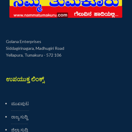
Golana Enterprises
Siddagirinagara, Madhugiri Road
Yellapura, Tumakuru - 572 106
ಉಪಯುಕ್ತ ಲಿಂಕ್ಸ್
ಮುಖಪುಟ
ರಾಜ್ಯ ಸುದ್ದಿ
ಜಿಲ್ಲಾ ಸುದ್ದಿ