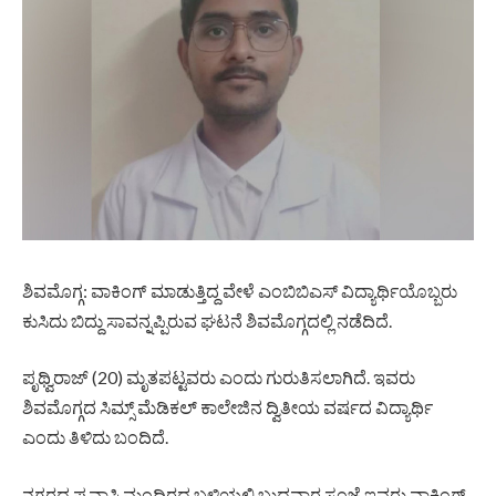
ಶಿವಮೊಗ್ಗ: ವಾಕಿಂಗ್ ಮಾಡುತ್ತಿದ್ದ ವೇಳೆ ಎಂಬಿಬಿಎಸ್ ವಿದ್ಯಾರ್ಥಿಯೊಬ್ಬರು
ಕುಸಿದು ಬಿದ್ದು ಸಾವನ್ನಪ್ಪಿರುವ ಘಟನೆ ಶಿವಮೊಗ್ಗದಲ್ಲಿ ನಡೆದಿದೆ.
ಪೃಥ್ವಿರಾಜ್ (20) ಮೃತಪಟ್ಟವರು ಎಂದು ಗುರುತಿಸಲಾಗಿದೆ. ಇವರು
ಶಿವಮೊಗ್ಗದ ಸಿಮ್ಸ್ ಮೆಡಿಕಲ್ ಕಾಲೇಜಿನ ದ್ವಿತೀಯ ವರ್ಷದ ವಿದ್ಯಾರ್ಥಿ
ಎಂದು ತಿಳಿದು ಬಂದಿದೆ.
ನಗರದ ಪ್ರವಾಸಿ ಮಂದಿರದ ಬಳಿಯಲ್ಲಿ ಬುಧವಾರ ಸಂಜೆ ಇವರು ವಾಕಿಂಗ್