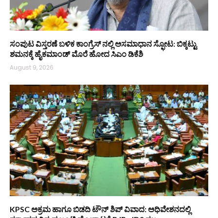
ಸಂಪುಟ ವಿಸ್ತರಣೆ ಬಳಿಕ ಕಾಂಗ್ರೆಸ್‌ ನಲ್ಲಿ ಅಸಮಾಧಾನ ಸ್ಫೋಟ: ಬಿಕ್ಕಟ್ಟು
ಶಮನಕ್ಕೆ ಹೈಕಮಾಂಡ್‌ ಮೊರೆ ಹೋದ ಸಿಎಂ ಡಿಕೆಶಿ
August 9, 2026
KPSC ಅಕ್ರಮ ಹಾಗೂ ಬಿಡದಿ ಟೌನ್‌ ಶಿಪ್ ವಿವಾದ: ಅಧಿವೇಶನದಲ್ಲಿ