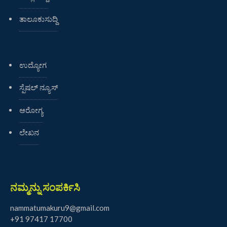
ತಾಲೂಕುಸುದ್ದಿ
ಉದ್ಯೋಗ
ಸ್ಪೆಷಲ್ ನ್ಯೂಸ್
ಆರೋಗ್ಯ
ಲೇಖನ
ನಮ್ಮನ್ನು ಸಂಪರ್ಕಿಸಿ
nammatumakuru9@gmail.com
+91 97417 17700