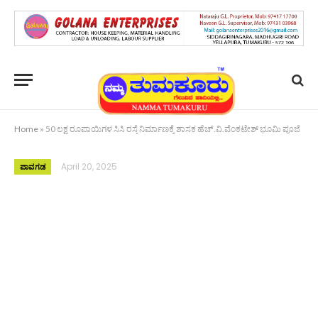
Home
»
50 ಲಕ್ಷ ರೂಪಾಯಿಗಳ ಸಿಸಿ ರಸ್ತೆ ನಿರ್ಮಾಣಕ್ಕೆ ಶಾಸಕ ಹೆಚ್.ವಿ.ವೆಂಕಟೇಶ್ ಭೂಮಿ ಪೂಜೆ
April 20, 2025
ಪಾವಗಡ