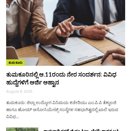
ತುಮಕೂರು
ತುಮಕೂರಿನಲ್ಲಿ ಆ.11ರಂದು ನೇರ ಸಂದರ್ಶನ: ವಿವಿಧ
ಹುದ್ದೆಗಳಿಗೆ ಅರ್ಜಿ ಆಹ್ವಾನ
August 8, 2026
ತುಮಕೂರು: ಜಿಲ್ಲಾ ಉದ್ಯೋಗ ವಿನಿಮಯ ಕಚೇರಿಯು ಎಂ.ಪಿ.ಪಿ ತೆಕ್ನಾಲಜಿ
ಹಾಗೂ ಹೋಮ್ ಅಸೋಸಿಯೇಟ್ಸ್ ಸಂಸ್ಥೆಗಳ ಸಹಭಾಗಿತ್ವದಲ್ಲಿ ಖಾಲಿ ಇರುವ
ವಿವಿಧ…