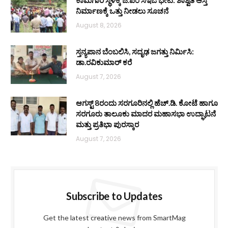
ಕಾಮಗಾರಿ ಸ್ಥಳಕ್ಕೆ ಜಿ.ಪಂ ಸಿಇಒ ಭೇಟಿ: ಶಾಶ್ವತ ಆಸ್ತಿ
ನಿರ್ಮಾಣಕ್ಕೆ ಒತ್ತು ನೀಡಲು ಸೂಚನೆ
August 8, 2026
ಸ್ತನ್ಯಪಾನ ಬೆಂಬಲಿಸಿ, ಸದೃಢ ಜಗತ್ತು ನಿರ್ಮಿಸಿ:
ಡಾ.ರವಿಕುಮಾರ್ ಕರೆ
August 7, 2026
ಆಗಸ್ಟ್ 8ರಂದು ಸರಗೂರಿನಲ್ಲಿ ಹೆಚ್.ಡಿ. ಕೋಟೆ ಹಾಗೂ
ಸರಗೂರು ತಾಲೂಕು ಮಾದರ ಮಹಾಸಭಾ ಉದ್ಘಾಟನೆ
ಮತ್ತು ಪ್ರತಿಭಾ ಪುರಸ್ಕಾರ
August 7, 2026
Subscribe to Updates
Get the latest creative news from SmartMag