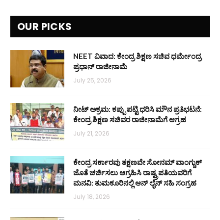
OUR PICKS
NEET ವಿವಾದ: ಕೇಂದ್ರ ಶಿಕ್ಷಣ ಸಚಿವ ಧರ್ಮೇಂದ್ರ
ಪ್ರಧಾನ್ ರಾಜೀನಾಮೆ
July 25, 2026
ನೀಟ್ ಅಕ್ರಮ: ಕಪ್ಪು ಪಟ್ಟಿ ಧರಿಸಿ ಮೌನ ಪ್ರತಿಭಟನೆ:
ಕೇಂದ್ರ ಶಿಕ್ಷಣ ಸಚಿವರ ರಾಜೀನಾಮೆಗೆ ಆಗ್ರಹ
July 21, 2026
ಕೇಂದ್ರ ಸರ್ಕಾರವು ತಕ್ಷಣವೇ ಸೋನಮ್ ವಾಂಗ್ಚುಕ್
ಜೊತೆ ಚರ್ಚಿಸಲು ಆಗ್ರಹಿಸಿ ರಾಷ್ಟ್ರಪತಿಯವರಿಗೆ
ಮನವಿ: ತುಮಕೂರಿನಲ್ಲಿ ಆನ್‌ ಲೈನ್ ಸಹಿ ಸಂಗ್ರಹ
July 18, 2026