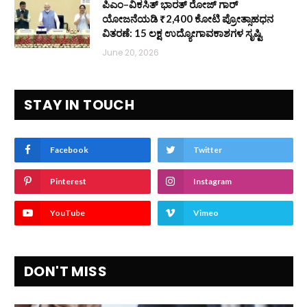
ಪಿಎಂ–ವಿಕಸಿತ್ ಭಾರತ್ ರೋಜ್‌ ಗಾರ್
ಯೋಜನೆಯಡಿ ₹2,400 ಕೋಟಿ ಪ್ರೋತ್ಸಾಹಧನ
ವಿತರಣೆ: 15 ಲಕ್ಷ ಉದ್ಯೋಗಾವಕಾಶಗಳ ಸೃಷ್ಟಿ
June 20, 2026
STAY IN TOUCH
Facebook
Twitter
Pinterest
Instagram
YouTube
Vimeo
DON'T MISS