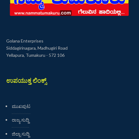
Golana Enterprises
Siddagirinagara, Madhugiri Road
Yellapura, Tumakuru - 572 106
ಉಪಯುಕ್ತ ಲಿಂಕ್ಸ್
ಮುಖಪುಟ
ರಾಜ್ಯ ಸುದ್ದಿ
ಜಿಲ್ಲಾ ಸುದ್ದಿ