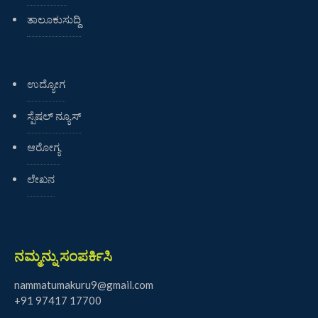
ತಾಲೂಕುಸುದ್ದಿ
ಉದ್ಯೋಗ
ಸ್ಪೆಷಲ್ ನ್ಯೂಸ್
ಆರೋಗ್ಯ
ಲೇಖನ
ನಮ್ಮನ್ನು ಸಂಪರ್ಕಿಸಿ
nammatumakuru9@gmail.com
+91 97417 17700