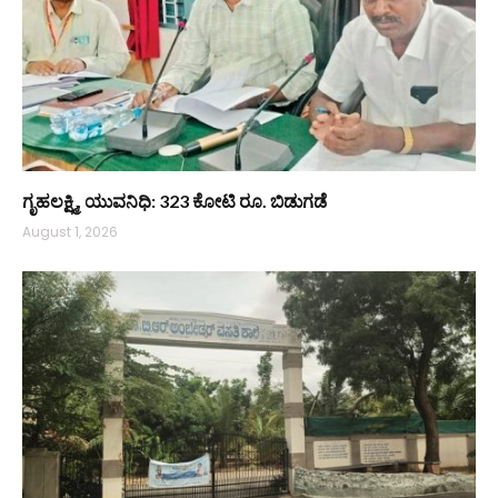
ಗೃಹಲಕ್ಷ್ಮಿ, ಯುವನಿಧಿ: 323 ಕೋಟಿ ರೂ. ಬಿಡುಗಡೆ
August 1, 2026