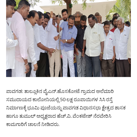
ಪಾವಗಡ: ತಾಲ್ಲೂಕಿನ ವೈ.ಎನ್.ಹೊಸಕೋಟೆ ಗ್ರಾಮದ ಅಲೆಮಾರಿ
ಸಮುದಾಯದ ಕಾಲೋನಿಯಲ್ಲಿ 50 ಲಕ್ಷ ರೂಪಾಯಿಗಳ ಸಿಸಿ ರಸ್ತೆ
ನಿರ್ಮಾಣಕ್ಕೆ ಭೂಮಿ ಪೂಜೆಯನ್ನು ಪಾವಗಡ ವಿಧಾನಸಭಾ ಕ್ಷೇತ್ರದ ಶಾಸಕ
ಹಾಗೂ ತುಮುಲ್ ಅಧ್ಯಕ್ಷರಾದ ಹೆಚ್.ವಿ. ವೆಂಕಟೇಶ್ ನೆರವೇರಿಸಿ
ಕಾಮಗಾರಿಗೆ ಚಾಲನೆ ನೀಡಿದರು.