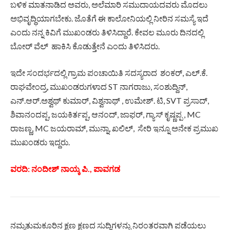
ಬಳಿಕ ಮಾತನಾಡಿದ ಅವರು, ಅಲೆಮಾರಿ ಸಮುದಾಯದವರು ಮೊದಲು
ಅಭಿವೃದ್ಧಿಯಾಗಬೇಕು. ಜೊತೆಗೆ ಈ ಕಾಲೋನಿಯಲ್ಲಿ ನೀರಿನ ಸಮಸ್ಯೆ ಇದೆ
ಎಂದು ನನ್ನ ಕಿವಿಗೆ ಮುಖಂಡರು ತಿಳಿಸಿದ್ದಾರೆ. ಕೇವಲ ಮೂರು ದಿನದಲ್ಲಿ
ಬೋರ್ ವೆಲ್ ಹಾಕಿಸಿ ಕೊಡುತ್ತೇನೆ ಎಂದು ತಿಳಿಸಿದರು.
ಇದೇ ಸಂದರ್ಭದಲ್ಲಿ ಗ್ರಾಮ ಪಂಚಾಯಿತಿ ಸದಸ್ಯರಾದ ಶಂಕರ್, ಎಲ್.ಕೆ.
ರಾಘವೇಂದ್ರ, ಮುಖಂಡರುಗಳಾದ ST ನಾಗರಾಜು, ಸಂಶುದ್ದಿನ್,
ಎನ್.ಆರ್.ಅಶ್ವಥ್ ಕುಮಾರ್, ವಿಶ್ವನಾಥ್ , ಉಮೇಶ್. ಟಿ, SVT ಪ್ರಸಾದ್,
ಶಿವಾನಂದಪ್ಪ, ಜಯಕಿರ್ತಪ್ಪ, ಆನಂದ್, ಜಾಫರ್, ಗ್ಯಾಸ್ ಕೃಷ್ಣಪ್ಪ , MC
ರಾಜಣ್ಣ, MC ಜಯರಾಮ್, ಮುನ್ನಾ, ಖಲಿಲ್, ಸೇರಿ ಇನ್ನೂ ಅನೇಕ ಪ್ರಮುಖ
ಮುಖಂಡರು ಇದ್ದರು.
ವರದಿ: ನಂದೀಶ್ ನಾಯ್ಕ ಪಿ., ಪಾವಗಡ
ನಮ್ಮತುಮಕೂರಿನ ಕ್ಷಣ ಕ್ಷಣದ ಸುದ್ದಿಗಳನ್ನು ನಿರಂತರವಾಗಿ ಪಡೆಯಲು