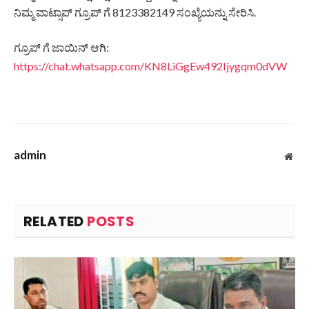
ನಿಮ್ಮ ವಾಟ್ಸಾಪ್ ಗ್ರೂಪ್ ಗೆ 8123382149 ಸಂಖ್ಯೆಯನ್ನು ಸೇರಿಸಿ.
ಗ್ರೂಪ್ ಗೆ ಜಾಯಿನ್ ಆಗಿ:
https://chat.whatsapp.com/KN8LiGgEw492Ijygqm0dVW
admin
Web
RELATED
POSTS