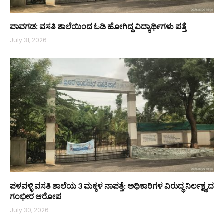
ಪಾವಗಡ: ವಸತಿ ಶಾಲೆಯಿಂದ ಓಡಿ ಹೋಗಿದ್ದ ವಿದ್ಯಾರ್ಥಿಗಳು ಪತ್ತೆ
July 31, 2026
ಪಳವಳ್ಳಿ ವಸತಿ ಶಾಲೆಯ 3 ಮಕ್ಕಳ ನಾಪತ್ತೆ: ಅಧಿಕಾರಿಗಳ ವಿರುದ್ಧ ನಿರ್ಲಕ್ಷ್ಯದ
ಗಂಭೀರ ಆರೋಪ
July 30, 2026