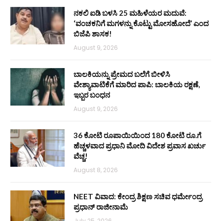
ನಕಲಿ ಐಡಿ ಬಳಸಿ 25 ಮಹಿಳೆಯರ ಮದುವೆ:
‘ವಂಚಕನಿಗೆ ಮಗಳನ್ನು ಕೊಟ್ಟು ಮೋಸಹೋದೆ’ ಎಂದ
ಬಿಜೆಪಿ ಶಾಸಕ!
August 9, 2026
ಬಾಲಕಿಯನ್ನು ಪ್ರೇಮದ ಬಲೆಗೆ ಬೀಳಿಸಿ
ವೇಶ್ಯಾವಾಟಿಕೆಗೆ ಮಾರಿದ ಪಾಪಿ: ಬಾಲಕಿಯ ರಕ್ಷಣೆ,
ಇಬ್ಬರ ಬಂಧನ
August 9, 2026
36 ಕೋಟಿ ರೂಪಾಯಿಯಿಂದ 180 ಕೋಟಿ ರೂ.ಗೆ
ಹೆಚ್ಚಳವಾದ ಪ್ರಧಾನಿ ಮೋದಿ ವಿದೇಶ ಪ್ರವಾಸ ಖರ್ಚು
ವೆಚ್ಚ!
August 8, 2026
NEET ವಿವಾದ: ಕೇಂದ್ರ ಶಿಕ್ಷಣ ಸಚಿವ ಧರ್ಮೇಂದ್ರ
ಪ್ರಧಾನ್ ರಾಜೀನಾಮೆ
July 25, 2026