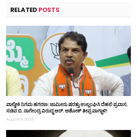
RELATED
POSTS
ವಾಲ್ಮೀಕಿ ನಿಗಮ ಹಗರಣ: ಜಾಮೀನು ಷರತ್ತು ಉಲ್ಲಂಘಿಸಿ ದೆಹಲಿ ಪ್ರವಾಸ;
ಸಚಿವ ಬಿ. ನಾಗೇಂದ್ರ ವಿರುದ್ಧ ಆರ್. ಅಶೋಕ್ ತೀವ್ರ ವಾಗ್ದಾಳಿ!
August 9, 2026