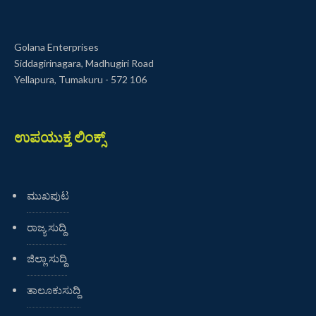
Golana Enterprises
Siddagirinagara, Madhugiri Road
Yellapura, Tumakuru - 572 106
ಉಪಯುಕ್ತ ಲಿಂಕ್ಸ್
ಮುಖಪುಟ
ರಾಜ್ಯ ಸುದ್ದಿ
ಜಿಲ್ಲಾ ಸುದ್ದಿ
ತಾಲೂಕುಸುದ್ದಿ