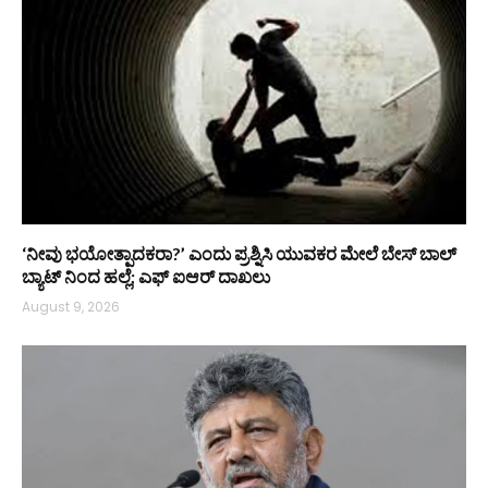
‘ನೀವು ಭಯೋತ್ಪಾದಕರಾ?’ ಎಂದು ಪ್ರಶ್ನಿಸಿ ಯುವಕರ ಮೇಲೆ ಬೇಸ್‌ ಬಾಲ್
ಬ್ಯಾಟ್‌ ನಿಂದ ಹಲ್ಲೆ; ಎಫ್‌ ಐಆರ್ ದಾಖಲು
August 9, 2026