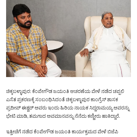
ಚಿಕ್ಕಬಳ್ಳಾಪುರ: ಕೆಂಪೇಗೌಡ ಜಯಂತಿ ಆಚರಣೆಯ ವೇಳೆ ನಡೆದ ಚಪ್ಪಲಿ
ಎಸೆತ ಪ್ರಕರಣಕ್ಕೆ ಸಂಬಂಧಿಸಿದಂತೆ ಚಿಕ್ಕಬಳ್ಳಾಪುರ ಕಾಂಗ್ರೆಸ್ ಶಾಸಕ
ಪ್ರದೀಪ್ ಈಶ್ವರ್ ಅವರು ಇಂದು ಹಿರಿಯ ನಾಯಕ ಸಿದ್ದರಾಮಯ್ಯ ಅವರನ್ನು
ಭೇಟಿ ಮಾಡಿ, ತಮಗಾದ ಅವಮಾನವನ್ನು ನೆನೆದು ಕಣ್ಣೀರು ಹಾಕಿದ್ದಾರೆ.
ಇತ್ತೀಚೆಗೆ ನಡೆದ ಕೆಂಪೇಗೌಡ ಜಯಂತಿ ಕಾರ್ಯಕ್ರಮದ ವೇಳೆ ಬಿಜೆಪಿ