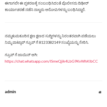
ಈಗಾಗಲೇ ಈ ಪ್ರಕರಣಕ್ಕೆ ಸಂಬಂಧಿಸಿದಂತೆ ಪೊಲೀಸರು ದಿಢೀರ್
ಕಾರ್ಯಾಚರಣೆ ನಡೆಸಿ ನಾಲ್ವರು ಆರೋಪಿಗಳನ್ನು ಬಂಧಿಸಿದ್ದಾರೆ.
ನಮ್ಮತುಮಕೂರಿನ ಕ್ಷಣ ಕ್ಷಣದ ಸುದ್ದಿಗಳನ್ನು ನಿರಂತರವಾಗಿ ಪಡೆಯಲು
ನಿಮ್ಮ ವಾಟ್ಸಾಪ್ ಗ್ರೂಪ್ ಗೆ 8123382149 ಸಂಖ್ಯೆಯನ್ನು ಸೇರಿಸಿ.
ಗ್ರೂಪ್ ಗೆ ಜಾಯಿನ್ ಆಗಿ:
https://chat.whatsapp.com/ISmeQjik4LbG9KvWhKlbCC
admin
Web