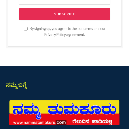
By signing up, you agree to the our terms and our
Privacy Policy
agreement.
ನಮ್ಮ ಬಗ್ಗೆ