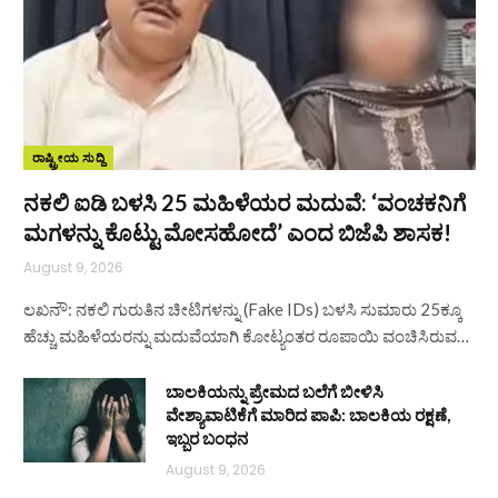
ರಾಷ್ಟ್ರೀಯ ಸುದ್ದಿ
ನಕಲಿ ಐಡಿ ಬಳಸಿ 25 ಮಹಿಳೆಯರ ಮದುವೆ: ‘ವಂಚಕನಿಗೆ
ಮಗಳನ್ನು ಕೊಟ್ಟು ಮೋಸಹೋದೆ’ ಎಂದ ಬಿಜೆಪಿ ಶಾಸಕ!
August 9, 2026
ಲಖನೌ: ನಕಲಿ ಗುರುತಿನ ಚೀಟಿಗಳನ್ನು (Fake IDs) ಬಳಸಿ ಸುಮಾರು 25ಕ್ಕೂ
ಹೆಚ್ಚು ಮಹಿಳೆಯರನ್ನು ಮದುವೆಯಾಗಿ ಕೋಟ್ಯಂತರ ರೂಪಾಯಿ ವಂಚಿಸಿರುವ…
ಬಾಲಕಿಯನ್ನು ಪ್ರೇಮದ ಬಲೆಗೆ ಬೀಳಿಸಿ
ವೇಶ್ಯಾವಾಟಿಕೆಗೆ ಮಾರಿದ ಪಾಪಿ: ಬಾಲಕಿಯ ರಕ್ಷಣೆ,
ಇಬ್ಬರ ಬಂಧನ
August 9, 2026