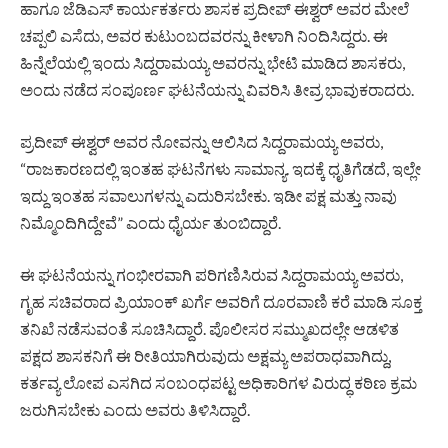
ಹಾಗೂ ಜೆಡಿಎಸ್ ಕಾರ್ಯಕರ್ತರು ಶಾಸಕ ಪ್ರದೀಪ್ ಈಶ್ವರ್ ಅವರ ಮೇಲೆ
ಚಪ್ಪಲಿ ಎಸೆದು, ಅವರ ಕುಟುಂಬದವರನ್ನು ಕೀಳಾಗಿ ನಿಂದಿಸಿದ್ದರು. ಈ
ಹಿನ್ನೆಲೆಯಲ್ಲಿ ಇಂದು ಸಿದ್ದರಾಮಯ್ಯ ಅವರನ್ನು ಭೇಟಿ ಮಾಡಿದ ಶಾಸಕರು,
ಅಂದು ನಡೆದ ಸಂಪೂರ್ಣ ಘಟನೆಯನ್ನು ವಿವರಿಸಿ ತೀವ್ರ ಭಾವುಕರಾದರು.
ಪ್ರದೀಪ್ ಈಶ್ವರ್ ಅವರ ನೋವನ್ನು ಆಲಿಸಿದ ಸಿದ್ದರಾಮಯ್ಯ ಅವರು,
“ರಾಜಕಾರಣದಲ್ಲಿ ಇಂತಹ ಘಟನೆಗಳು ಸಾಮಾನ್ಯ. ಇದಕ್ಕೆ ಧೃತಿಗೆಡದೆ, ಇಲ್ಲೇ
ಇದ್ದು ಇಂತಹ ಸವಾಲುಗಳನ್ನು ಎದುರಿಸಬೇಕು. ಇಡೀ ಪಕ್ಷ ಮತ್ತು ನಾವು
ನಿಮ್ಮೊಂದಿಗಿದ್ದೇವೆ” ಎಂದು ಧೈರ್ಯ ತುಂಬಿದ್ದಾರೆ.
ಈ ಘಟನೆಯನ್ನು ಗಂಭೀರವಾಗಿ ಪರಿಗಣಿಸಿರುವ ಸಿದ್ದರಾಮಯ್ಯ ಅವರು,
ಗೃಹ ಸಚಿವರಾದ ಪ್ರಿಯಾಂಕ್ ಖರ್ಗೆ ಅವರಿಗೆ ದೂರವಾಣಿ ಕರೆ ಮಾಡಿ ಸೂಕ್ತ
ತನಿಖೆ ನಡೆಸುವಂತೆ ಸೂಚಿಸಿದ್ದಾರೆ. ಪೊಲೀಸರ ಸಮ್ಮುಖದಲ್ಲೇ ಆಡಳಿತ
ಪಕ್ಷದ ಶಾಸಕನಿಗೆ ಈ ರೀತಿಯಾಗಿರುವುದು ಅಕ್ಷಮ್ಯ ಅಪರಾಧವಾಗಿದ್ದು,
ಕರ್ತವ್ಯ ಲೋಪ ಎಸಗಿದ ಸಂಬಂಧಪಟ್ಟ ಅಧಿಕಾರಿಗಳ ವಿರುದ್ಧ ಕಠಿಣ ಕ್ರಮ
ಜರುಗಿಸಬೇಕು ಎಂದು ಅವರು ತಿಳಿಸಿದ್ದಾರೆ.