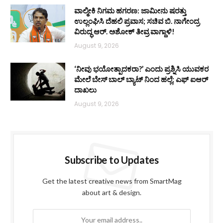
ವಾಲ್ಮೀಕಿ ನಿಗಮ ಹಗರಣ: ಜಾಮೀನು ಷರತ್ತು
ಉಲ್ಲಂಘಿಸಿ ದೆಹಲಿ ಪ್ರವಾಸ; ಸಚಿವ ಬಿ. ನಾಗೇಂದ್ರ
ವಿರುದ್ಧ ಆರ್. ಅಶೋಕ್ ತೀವ್ರ ವಾಗ್ದಾಳಿ!
August 9, 2026
‘ನೀವು ಭಯೋತ್ಪಾದಕರಾ?’ ಎಂದು ಪ್ರಶ್ನಿಸಿ ಯುವಕರ
ಮೇಲೆ ಬೇಸ್‌ ಬಾಲ್ ಬ್ಯಾಟ್‌ ನಿಂದ ಹಲ್ಲೆ; ಎಫ್‌ ಐಆರ್
ದಾಖಲು
August 9, 2026
Subscribe to Updates
Get the latest creative news from SmartMag
about art & design.