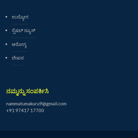
ಉದ್ಯೋಗ
ಸ್ಪೆಷಲ್ ನ್ಯೂಸ್
ಆರೋಗ್ಯ
ಲೇಖನ
ನಮ್ಮನ್ನು ಸಂಪರ್ಕಿಸಿ
nammatumakuru9@gmail.com
+91 97417 17700