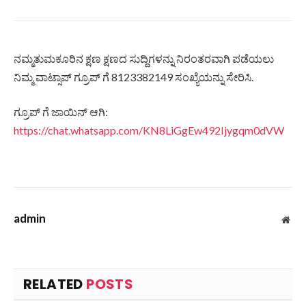
ನಮ್ಮತುಮಕೂರಿನ ಕ್ಷಣ ಕ್ಷಣದ ಸುದ್ದಿಗಳನ್ನು ನಿರಂತರವಾಗಿ ಪಡೆಯಲು
ನಿಮ್ಮ ವಾಟ್ಸಾಪ್ ಗ್ರೂಪ್ ಗೆ 8123382149 ಸಂಖ್ಯೆಯನ್ನು ಸೇರಿಸಿ.
ಗ್ರೂಪ್ ಗೆ ಜಾಯಿನ್ ಆಗಿ:
https://chat.whatsapp.com/KN8LiGgEw492Ijygqm0dVW
admin
Web
RELATED
POSTS