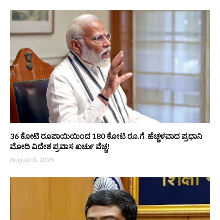
36 ಕೋಟಿ ರೂಪಾಯಿಯಿಂದ 180 ಕೋಟಿ ರೂ.ಗೆ ಹೆಚ್ಚಳವಾದ ಪ್ರಧಾನಿ
ಮೋದಿ ವಿದೇಶ ಪ್ರವಾಸ ಖರ್ಚು ವೆಚ್ಚ!
August 8, 2026