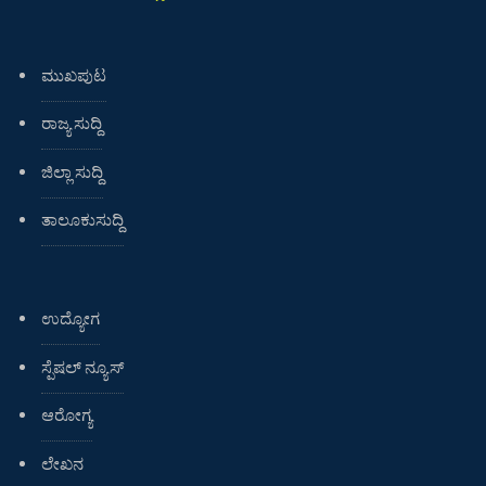
ಮುಖಪುಟ
ರಾಜ್ಯ ಸುದ್ದಿ
ಜಿಲ್ಲಾ ಸುದ್ದಿ
ತಾಲೂಕುಸುದ್ದಿ
ಉದ್ಯೋಗ
ಸ್ಪೆಷಲ್ ನ್ಯೂಸ್
ಆರೋಗ್ಯ
ಲೇಖನ