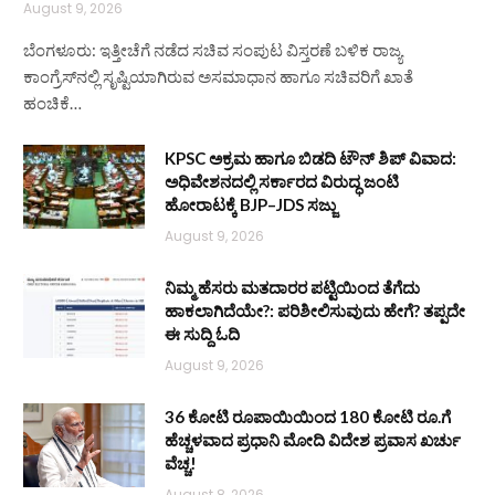
August 9, 2026
ಬೆಂಗಳೂರು: ಇತ್ತೀಚೆಗೆ ನಡೆದ ಸಚಿವ ಸಂಪುಟ ವಿಸ್ತರಣೆ ಬಳಿಕ ರಾಜ್ಯ
ಕಾಂಗ್ರೆಸ್‌ನಲ್ಲಿ ಸೃಷ್ಟಿಯಾಗಿರುವ ಅಸಮಾಧಾನ ಹಾಗೂ ಸಚಿವರಿಗೆ ಖಾತೆ
ಹಂಚಿಕೆ…
KPSC ಅಕ್ರಮ ಹಾಗೂ ಬಿಡದಿ ಟೌನ್‌ ಶಿಪ್ ವಿವಾದ:
ಅಧಿವೇಶನದಲ್ಲಿ ಸರ್ಕಾರದ ವಿರುದ್ಧ ಜಂಟಿ
ಹೋರಾಟಕ್ಕೆ BJP–JDS ಸಜ್ಜು
August 9, 2026
ನಿಮ್ಮ ಹೆಸರು ಮತದಾರರ ಪಟ್ಟಿಯಿಂದ ತೆಗೆದು
ಹಾಕಲಾಗಿದೆಯೇ?: ಪರಿಶೀಲಿಸುವುದು ಹೇಗೆ? ತಪ್ಪದೇ
ಈ ಸುದ್ದಿ ಓದಿ
August 9, 2026
36 ಕೋಟಿ ರೂಪಾಯಿಯಿಂದ 180 ಕೋಟಿ ರೂ.ಗೆ
ಹೆಚ್ಚಳವಾದ ಪ್ರಧಾನಿ ಮೋದಿ ವಿದೇಶ ಪ್ರವಾಸ ಖರ್ಚು
ವೆಚ್ಚ!
August 8, 2026