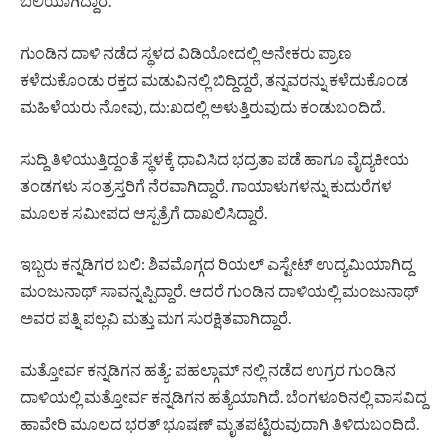
ಬಲಿಯಾಗಿದ್ದಾರೆ.
ಗುಂಡಿನ ದಾಳಿ ನಡೆದ ಸ್ಥಳದ ವಿಡಿಯೋದಲ್ಲಿ ಅನೇಕರು ಪ್ರಾಣ
ಕಳೆದುಕೊಂಡು ರಕ್ತದ ಮಡುವಿನಲ್ಲಿ ಬಿದ್ದಿದ್ದರೆ, ತನ್ನವರನ್ನು ಕಳೆದುಕೊಂಡ
ಮಹಿಳೆಯರು ನೋವು, ದು:ಖದಲ್ಲಿ ಅಳುತ್ತಿರುವುದು ಕಂಡುಬಂದಿದೆ.
ಸುದ್ದಿ ತಿಳಿಯುತ್ತಿದ್ದಂತೆ ಸ್ಥಳಕ್ಕೆ ಧಾವಿಸಿದ ಭದ್ರತಾ ಪಡೆ ಹಾಗೂ ವೈದ್ಯಕೀಯ
ತಂಡಗಳು ಸಂತ್ರಸ್ತರಿಗೆ ನೆರವಾಗಿದ್ದಾರೆ. ಗಾಯಾಳುಗಳನ್ನು ಕುದುರೆಗಳ
ಮೂಲಕ ಸಮೀಪದ ಆಸ್ಪತ್ರೆಗೆ ದಾಖಲಿಸಿದ್ದಾರೆ.
ಇಬ್ಬರು ಕನ್ನಡಿಗರ ಬಲಿ: ಶಿವಮೊಗ್ಗದ ರಿಯಲ್ ಎಸ್ಟೇಟ್ ಉದ್ಯಮಿಯಾಗಿದ್ದ
ಮಂಜುನಾಥ್ ಸಾವನ್ನಪ್ಪಿದ್ದಾರೆ. ಆದರೆ ಗುಂಡಿನ ದಾಳಿಯಲ್ಲಿ ಮಂಜುನಾಥ್
ಅವರ ಪತ್ನಿ ಪಲ್ಲವಿ ಮತ್ತು ಮಗ ಸುರಕ್ಷಿತವಾಗಿದ್ದಾರೆ.
ಮತ್ತೋರ್ವ ಕನ್ನಡಿಗನ ಹತ್ಯೆ: ಪಹಲ್ಗಾಮ್ ನಲ್ಲಿ ನಡೆದ ಉಗ್ರರ ಗುಂಡಿನ
ದಾಳಿಯಲ್ಲಿ ಮತ್ತೋರ್ವ ಕನ್ನಡಿಗನ ಹತ್ಯೆಯಾಗಿದೆ. ಬೆಂಗಳೂರಿನಲ್ಲಿ ವಾಸವಿದ್ದ
ಹಾವೇರಿ ಮೂಲದ ಭರತ್ ಭೂಷಣ್ ಮೃತಪಟ್ಟಿರುವುದಾಗಿ ತಿಳಿದುಬಂದಿದೆ.