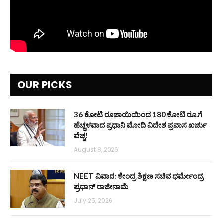
OUR PICKS
36 ಕೋಟಿ ರೂಪಾಯಿಯಿಂದ 180 ಕೋಟಿ ರೂ.ಗೆ
ಹೆಚ್ಚಳವಾದ ಪ್ರಧಾನಿ ಮೋದಿ ವಿದೇಶ ಪ್ರವಾಸ ಖರ್ಚು
ವೆಚ್ಚ!
August 8, 2026
NEET ವಿವಾದ: ಕೇಂದ್ರ ಶಿಕ್ಷಣ ಸಚಿವ ಧರ್ಮೇಂದ್ರ
ಪ್ರಧಾನ್ ರಾಜೀನಾಮೆ
July 25, 2026