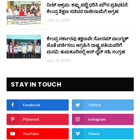
ನೀಟ್ ಅಕ್ರಮ: ಕಪ್ಪು ಪಟ್ಟಿ ಧರಿಸಿ ಮೌನ ಪ್ರತಿಭಟನೆ:
ಕೇಂದ್ರ ಶಿಕ್ಷಣ ಸಚಿವರ ರಾಜೀನಾಮೆಗೆ ಆಗ್ರಹ
July 21, 2026
ಕೇಂದ್ರ ಸರ್ಕಾರವು ತಕ್ಷಣವೇ ಸೋನಮ್ ವಾಂಗ್ಚುಕ್
ಜೊತೆ ಚರ್ಚಿಸಲು ಆಗ್ರಹಿಸಿ ರಾಷ್ಟ್ರಪತಿಯವರಿಗೆ
ಮನವಿ: ತುಮಕೂರಿನಲ್ಲಿ ಆನ್‌ ಲೈನ್ ಸಹಿ ಸಂಗ್ರಹ
July 18, 2026
STAY IN TOUCH
Facebook
Twitter
Pinterest
Instagram
YouTube
Vimeo