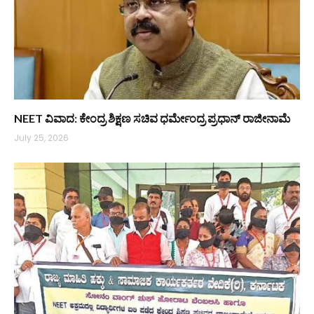
NEET ವಿವಾದ: ಕೇಂದ್ರ ಶಿಕ್ಷಣ ಸಚಿವ ಧರ್ಮೇಂದ್ರ ಪ್ರಧಾನ್ ರಾಜೀನಾಮೆ
July 25, 2026