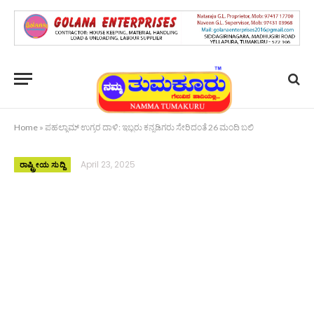
Home
»
ಪಹಲ್ಗಾಮ್ ಉಗ್ರರ ದಾಳಿ: ಇಬ್ಬರು ಕನ್ನಡಿಗರು ಸೇರಿದಂತೆ 26 ಮಂದಿ ಬಲಿ
April 23, 2025
ರಾಷ್ಟ್ರೀಯ ಸುದ್ದಿ