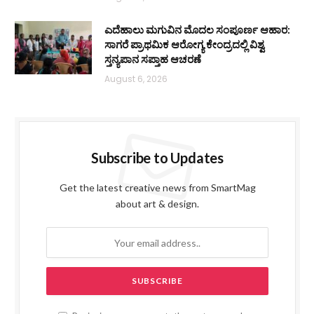
ಎದೆಹಾಲು ಮಗುವಿನ ಮೊದಲ ಸಂಪೂರ್ಣ ಆಹಾರ:
ಸಾಗರೆ ಪ್ರಾಥಮಿಕ ಆರೋಗ್ಯ ಕೇಂದ್ರದಲ್ಲಿ ವಿಶ್ವ
ಸ್ತನ್ಯಪಾನ ಸಪ್ತಾಹ ಆಚರಣೆ
August 6, 2026
Subscribe to Updates
Get the latest creative news from SmartMag
about art & design.