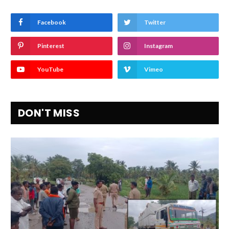
Facebook
Twitter
Pinterest
Instagram
YouTube
Vimeo
DON'T MISS