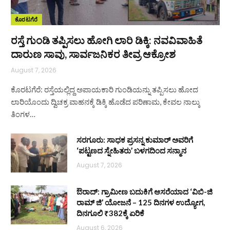
ಕೊರಟಗೆರೆ
ರಸ್ತೆ ಗುಂಡಿ ತಪ್ಪಿಸಲು ಹೋಗಿ ಲಾರಿ ಡಿಕ್ಕಿ: ನವವಿವಾಹಿತೆ
ದಾರುಣ ಸಾವು, ಸಾರ್ವಜನಿಕರ ತೀವ್ರ ಆಕ್ರೋಶ
August 7, 2026
ಕೊರಟಗೆರೆ: ರಸ್ತೆಯಲ್ಲಿದ್ದ ಅಪಾಯಕಾರಿ ಗುಂಡಿಯನ್ನು ತಪ್ಪಿಸಲು ಹೋದ
ಲಾರಿಯೊಂದು ದ್ವಿಚಕ್ರ ವಾಹನಕ್ಕೆ ಡಿಕ್ಕಿ ಹೊಡೆದ ಪರಿಣಾಮ, ಕೇವಲ ನಾಲ್ಕು
ತಿಂಗಳ…
ಸರಗೂರು: ಸಾಧಕ ಪ್ರಸನ್ನ ಕುಮಾರ್ ಅವರಿಗೆ
‘ಪಟ್ಟಣದ ಸ್ನೇಹಿತರು’ ಬಳಗದಿಂದ ಸನ್ಮಾನ
August 7, 2026
ಔರಾದ್: ಗ್ರಾಮೀಣ ಬದುಕಿಗೆ ಆಸರೆಯಾದ ‘ವಿಬಿ-ಜಿ
ರಾಮ್ ಜಿ’ ಯೋಜನೆ – 125 ದಿನಗಳ ಉದ್ಯೋಗ,
ದಿನಗೂಲಿ ₹382ಕ್ಕೆ ಏರಿಕೆ
August 6, 2026