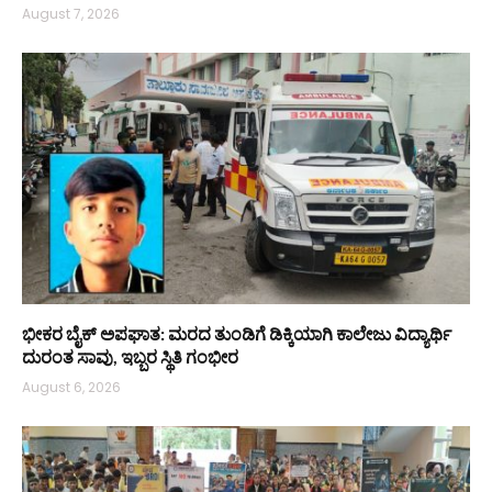
August 7, 2026
ಭೀಕರ ಬೈಕ್ ಅಪಘಾತ: ಮರದ ತುಂಡಿಗೆ ಡಿಕ್ಕಿಯಾಗಿ ಕಾಲೇಜು ವಿದ್ಯಾರ್ಥಿ
ದುರಂತ ಸಾವು, ಇಬ್ಬರ ಸ್ಥಿತಿ ಗಂಭೀರ
August 6, 2026