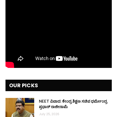
OUR PICKS
NEET ವಿವಾದ: ಕೇಂದ್ರ ಶಿಕ್ಷಣ ಸಚಿವ ಧರ್ಮೇಂದ್ರ
ಪ್ರಧಾನ್ ರಾಜೀನಾಮೆ
July 25, 2026