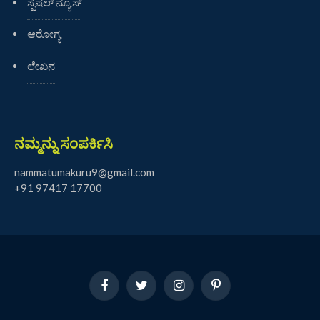
ಸ್ಪೆಷಲ್ ನ್ಯೂಸ್
ಆರೋಗ್ಯ
ಲೇಖನ
ನಮ್ಮನ್ನು ಸಂಪರ್ಕಿಸಿ
nammatumakuru9@gmail.com
+91 97417 17700
Facebook
Twitter
Instagram
Pinterest