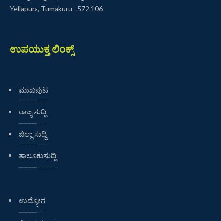
Yellapura, Tumakuru - 572 106
ಉಪಯುಕ್ತ ಲಿಂಕ್ಸ್
ಮುಖಪುಟ
ರಾಜ್ಯ ಸುದ್ದಿ
ಜಿಲ್ಲಾ ಸುದ್ದಿ
ತಾಲೂಕುಸುದ್ದಿ
ಉದ್ಯೋಗ