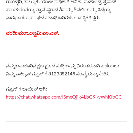
ರಾಜೇಶ್ವರಿ, ತಾಲ್ಲೂಕು ಯೋಜನಾಧಿಕಾರಿ ಅನಿತಾ, ಮಹೇಂದ್ರ ಪ್ರಸಾದ್,
ಪಾಂಡುರಂಗಯ್ಯ, ಗ್ರಾಮಸ್ಥರಾದ ಶಿವಯ್ಯ, ಶಿವಲಿಂಗಯ್ಯ, ಸಿದ್ದಯ್ಯ,
ನಾಗಭೂಷಣ, ಸಂಘದ ಪದಾಧಿಕಾರಿಗಳು ಉಪಸ್ಥಿತರಿದ್ದರು.
ವರದಿ: ಮಂಜುಸ್ವಾಮಿ ಎಂ.ಎನ್.
ನಮ್ಮತುಮಕೂರಿನ ಕ್ಷಣ ಕ್ಷಣದ ಸುದ್ದಿಗಳನ್ನು ನಿರಂತರವಾಗಿ ಪಡೆಯಲು
ನಿಮ್ಮ ವಾಟ್ಸಾಪ್ ಗ್ರೂಪ್ ಗೆ 8123382149 ಸಂಖ್ಯೆಯನ್ನು ಸೇರಿಸಿ.
ಗ್ರೂಪ್ ಗೆ ಜಾಯಿನ್ ಆಗಿ:
https://chat.whatsapp.com/ISmeQjik4LbG9KvWhKlbCC