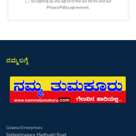
By signing up, you agree to the our terms and our
Privacy Policy
agreement.
ನಮ್ಮ ಬಗ್ಗೆ
Golana Enterprises
Siddagirinagara, Madhugiri Road