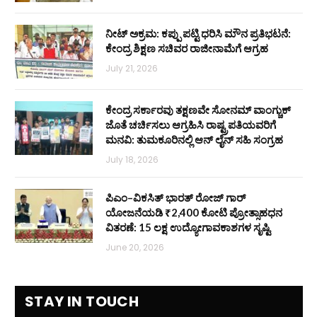
ನೀಟ್ ಅಕ್ರಮ: ಕಪ್ಪು ಪಟ್ಟಿ ಧರಿಸಿ ಮೌನ ಪ್ರತಿಭಟನೆ:
ಕೇಂದ್ರ ಶಿಕ್ಷಣ ಸಚಿವರ ರಾಜೀನಾಮೆಗೆ ಆಗ್ರಹ
July 21, 2026
ಕೇಂದ್ರ ಸರ್ಕಾರವು ತಕ್ಷಣವೇ ಸೋನಮ್ ವಾಂಗ್ಚುಕ್
ಜೊತೆ ಚರ್ಚಿಸಲು ಆಗ್ರಹಿಸಿ ರಾಷ್ಟ್ರಪತಿಯವರಿಗೆ
ಮನವಿ: ತುಮಕೂರಿನಲ್ಲಿ ಆನ್‌ ಲೈನ್ ಸಹಿ ಸಂಗ್ರಹ
July 18, 2026
ಪಿಎಂ–ವಿಕಸಿತ್ ಭಾರತ್ ರೋಜ್‌ ಗಾರ್
ಯೋಜನೆಯಡಿ ₹2,400 ಕೋಟಿ ಪ್ರೋತ್ಸಾಹಧನ
ವಿತರಣೆ: 15 ಲಕ್ಷ ಉದ್ಯೋಗಾವಕಾಶಗಳ ಸೃಷ್ಟಿ
June 20, 2026
STAY IN TOUCH