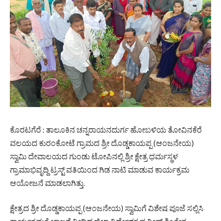
ಕೊರಟಗೆರೆ : ತಾಲೂಕಿನ ಚನ್ನರಾಯನದುರ್ಗ ಹೋಬಳಿಯ ತೋವಿನಕೆರೆ
ವಲಯದ ಕುರಂಕೋಟೆ ಗ್ರಾಮದ ಶ್ರೀ ದೊಡ್ಡಕಾಯಪ್ಪ (ಆಂಜನೇಯ)
ಸ್ವಾಮಿ ದೇವಾಲಯದ ಗುಂಡು ಟೋಪಿನಲ್ಲಿ ಶ್ರೀ ಕ್ಷೇತ್ರ ಧರ್ಮಸ್ಥಳ
ಗ್ರಾಮಾಭಿವೃದ್ದಿ ಟ್ರಸ್ಟ್ ವತಿಯಿಂದ ಗಿಡ ನಾಟಿ ಮಾಡುವ ಕಾರ್ಯಕ್ರಮ
ಆಯೋಜನೆ ಮಾಡಲಾಗಿತ್ತು.
ಕ್ಷೇತ್ರದ ಶ್ರೀ ದೊಡ್ಡಕಾಯಪ್ಪ (ಆಂಜನೇಯ) ಸ್ವಾಮಿಗೆ ವಿಶೇಷ ಪೂಜೆ ಸಲ್ಲಿಸಿ