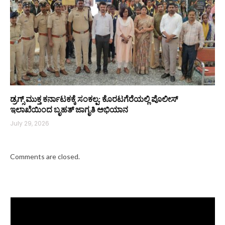
ಡ್ರಗ್ಸ್ ಮುಕ್ತ ಕರ್ನಾಟಕಕ್ಕೆ ಸಂಕಲ್ಪ: ಕೊರಟಗೆರೆಯಲ್ಲಿ ಪೊಲೀಸ್
ಇಲಾಖೆಯಿಂದ ಬೃಹತ್ ಜಾಗೃತಿ ಅಭಿಯಾನ
July 29, 2026
Comments are closed.