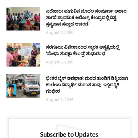
ಎದೆಹಾಲು ಮಗುವಿನ ಮೊದಲ ಸಂಪೂರ್ಣ ಆಹಾರ:
ಸಾಗರೆ ಪ್ರಾಥಮಿಕ ಆರೋಗ್ಯ ಕೇಂದ್ರದಲ್ಲಿ ವಿಶ್ವ
ಸ್ತನ್ಯಪಾನ ಸಪ್ತಾಹ ಆಚರಣೆ
August 6, 2026
ಸರಗೂರು: ವಿವೇಕಾನಂದ ಸ್ಮಾರಕ ಆಸ್ಪತ್ರೆಯಲ್ಲಿ
‘ಮೇಧಾ ಸುರಕ್ಷಾ ಕೇಂದ್ರ’ ಶುಭಾರಂಭ
August 6, 2026
ಭೀಕರ ಬೈಕ್ ಅಪಘಾತ: ಮರದ ತುಂಡಿಗೆ ಡಿಕ್ಕಿಯಾಗಿ
ಕಾಲೇಜು ವಿದ್ಯಾರ್ಥಿ ದುರಂತ ಸಾವು, ಇಬ್ಬರ ಸ್ಥಿತಿ
ಗಂಭೀರ
August 6, 2026
Subscribe to Updates