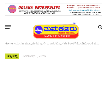
Home
»
ಮುದ್ರಣ ಮಾಧ್ಯಮಗಳು ಇಂದಿಗೂ ಜನರ ವಿಶ್ವಾಸರ್ಹತೆ ಉಳಿಸಿಕೊಂಡಿವೆ: ಅಂಶಿ ಪ್ರಸನ್ನ ಕುಮಾರ್ ಅಭಿಮತ
January 8, 2026
ಜಿಲ್ಲಾ ಸುದ್ದಿ