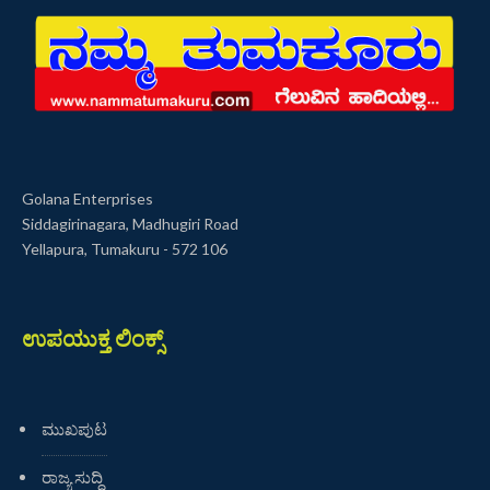
Golana Enterprises
Siddagirinagara, Madhugiri Road
Yellapura, Tumakuru - 572 106
ಉಪಯುಕ್ತ ಲಿಂಕ್ಸ್
ಮುಖಪುಟ
ರಾಜ್ಯ ಸುದ್ದಿ