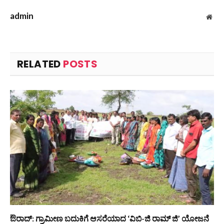
admin
Web
RELATED
POSTS
ಔರಾದ್: ಗ್ರಾಮೀಣ ಬದುಕಿಗೆ ಆಸರೆಯಾದ ‘ವಿಬಿ-ಜಿ ರಾಮ್ ಜಿ’ ಯೋಜನೆ