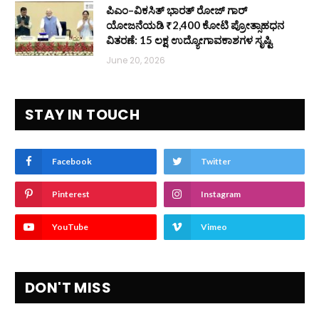
ಪಿಎಂ–ವಿಕಸಿತ್ ಭಾರತ್ ರೋಜ್‌ ಗಾರ್
ಯೋಜನೆಯಡಿ ₹2,400 ಕೋಟಿ ಪ್ರೋತ್ಸಾಹಧನ
ವಿತರಣೆ: 15 ಲಕ್ಷ ಉದ್ಯೋಗಾವಕಾಶಗಳ ಸೃಷ್ಟಿ
June 20, 2026
STAY IN TOUCH
Facebook
Twitter
Pinterest
Instagram
YouTube
Vimeo
DON'T MISS