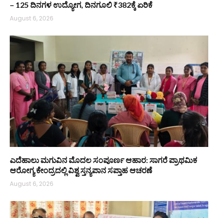
– 125 ದಿನಗಳ ಉದ್ಯೋಗ, ದಿನಗೂಲಿ ₹382ಕ್ಕೆ ಏರಿಕೆ
August 6, 2026
ಎದೆಹಾಲು ಮಗುವಿನ ಮೊದಲ ಸಂಪೂರ್ಣ ಆಹಾರ: ಸಾಗರೆ ಪ್ರಾಥಮಿಕ
ಆರೋಗ್ಯ ಕೇಂದ್ರದಲ್ಲಿ ವಿಶ್ವ ಸ್ತನ್ಯಪಾನ ಸಪ್ತಾಹ ಆಚರಣೆ
August 6, 2026