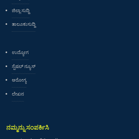
ಜಿಲ್ಲಾ ಸುದ್ದಿ
ತಾಲೂಕುಸುದ್ದಿ
ಉದ್ಯೋಗ
ಸ್ಪೆಷಲ್ ನ್ಯೂಸ್
ಆರೋಗ್ಯ
ಲೇಖನ
ನಮ್ಮನ್ನು ಸಂಪರ್ಕಿಸಿ