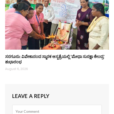
ಸರಗೂರು: ವಿವೇಕಾನಂದ ಸ್ಮಾರಕ ಆಸ್ಪತ್ರೆಯಲ್ಲಿ ‘ಮೇಧಾ ಸುರಕ್ಷಾ ಕೇಂದ್ರ’
ಶುಭಾರಂಭ
August 6, 2026
LEAVE A REPLY