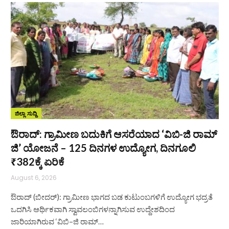
ಜಿಲ್ಲಾ ಸುದ್ದಿ
ಔರಾದ್: ಗ್ರಾಮೀಣ ಬದುಕಿಗೆ ಆಸರೆಯಾದ ‘ವಿಬಿ-ಜಿ ರಾಮ್
ಜಿ’ ಯೋಜನೆ – 125 ದಿನಗಳ ಉದ್ಯೋಗ, ದಿನಗೂಲಿ
₹382ಕ್ಕೆ ಏರಿಕೆ
August 6, 2026
ಔರಾದ್ (ಬೀದರ್): ಗ್ರಾಮೀಣ ಭಾಗದ ಬಡ ಕುಟುಂಬಗಳಿಗೆ ಉದ್ಯೋಗ ಭದ್ರತೆ
ಒದಗಿಸಿ ಆರ್ಥಿಕವಾಗಿ ಸ್ವಾವಲಂಬಿಗಳನ್ನಾಗಿಸುವ ಉದ್ದೇಶದಿಂದ
ಜಾರಿಯಾಗಿರುವ ‘ವಿಬಿ–ಜಿ ರಾಮ್…