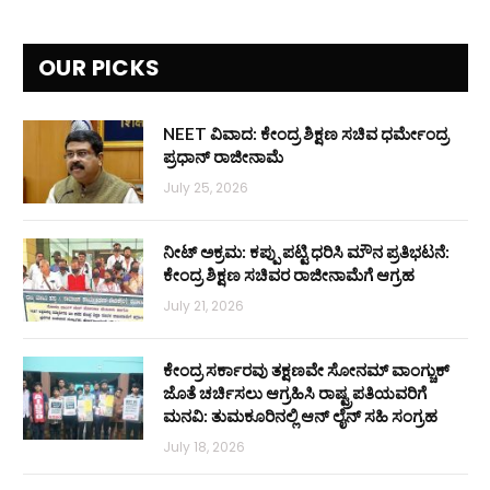
OUR PICKS
NEET ವಿವಾದ: ಕೇಂದ್ರ ಶಿಕ್ಷಣ ಸಚಿವ ಧರ್ಮೇಂದ್ರ
ಪ್ರಧಾನ್ ರಾಜೀನಾಮೆ
July 25, 2026
ನೀಟ್ ಅಕ್ರಮ: ಕಪ್ಪು ಪಟ್ಟಿ ಧರಿಸಿ ಮೌನ ಪ್ರತಿಭಟನೆ:
ಕೇಂದ್ರ ಶಿಕ್ಷಣ ಸಚಿವರ ರಾಜೀನಾಮೆಗೆ ಆಗ್ರಹ
July 21, 2026
ಕೇಂದ್ರ ಸರ್ಕಾರವು ತಕ್ಷಣವೇ ಸೋನಮ್ ವಾಂಗ್ಚುಕ್
ಜೊತೆ ಚರ್ಚಿಸಲು ಆಗ್ರಹಿಸಿ ರಾಷ್ಟ್ರಪತಿಯವರಿಗೆ
ಮನವಿ: ತುಮಕೂರಿನಲ್ಲಿ ಆನ್‌ ಲೈನ್ ಸಹಿ ಸಂಗ್ರಹ
July 18, 2026