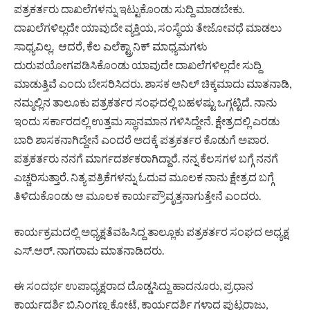
ಪತ್ರಕರ್ತರು ದಾಖಲೆಗಳನ್ನು ಇಟ್ಟುಕೊಂಡು ಸುದ್ದಿ ಮಾಡಬೇಕು.
ದಾಖಲೆಗಳಿಲ್ಲದೇ ಯಾವುದೇ ವ್ಯಕ್ತಿಯ, ಸಂಸ್ಥೆಯ ತೇಜೋವಧೆ ಮಾಡಲು
ಸಾಧ್ಯವಿಲ್ಲ. ಆದರೆ, ಕೆಲ ಎಲೆಕ್ಟ್ರಾನಿಕ್ ಮಾಧ್ಯಮಗಳು
ದುರುಪಯೋಗಪಡಿಸಿಕೊಂಡು ಯಾವುದೇ ದಾಖಲೆಗಳಿಲ್ಲದೇ ಸುದ್ದಿ
ಮಾಡುತ್ತಿವೆ ಎಂದು ಬೇಸರಿಸಿದರು. ಶಾಸಕ ಅನಿಲ್ ಚಿಕ್ಕಮಾದು ಮಾತನಾಡಿ,
ನಮ್ಮಲ್ಲಿನ ತಾಲೂಕು ಪತ್ರಕರ್ತರ ಸಂಘದಲ್ಲಿ ಬಹಳಷ್ಟು ಒಗ್ಗಟ್ಟಿದೆ. ನಾನು
ಇಂದು ಸರ್ಕಾರದಲ್ಲಿ ಉತ್ತಮ ಸ್ಥಾನಮಾನ ಗಳಿಸಿದ್ದೇನೆ. ಕ್ಷೇತ್ರದಲ್ಲಿ ಎರಡು
ಬಾರಿ ಶಾಸಕನಾಗಿದ್ದೇನೆ ಎಂದರೆ ಅದಕ್ಕೆ ಪತ್ರಕರ್ತರ ಕೊಡುಗೆ ಅಪಾರ.
ಪತ್ರಕರ್ತರು ನನಗೆ ಮಾರ್ಗದರ್ಶಕರಾಗಿದ್ದಾರೆ. ನನ್ನ ಕೆಲಸಗಳ ಬಗ್ಗೆ ನನಗೆ
ಎಚ್ಚರಿಸುತ್ತಾರೆ. ನಿತ್ಯ ಪತ್ರಿಕೆಗಳನ್ನು ಓದುವ ಮೂಲಕ ನಾನು ಕ್ಷೇತ್ರದ ಬಗ್ಗೆ
ತಿಳಿದುಕೊಂಡು ಆ ಮೂಲಕ ಕಾರ್ಯಪ್ರೌವೃತ್ತನಾಗುತ್ತೇನೆ ಎಂದರು.
ಕಾರ್ಯಕ್ರಮದಲ್ಲಿ ಅಧ್ಯಕ್ಷತೆವಹಿಸಿದ್ದ ತಾಲ್ಲೂಕು ಪತ್ರಕರ್ತರ ಸಂಘದ ಅಧ್ಯಕ್ಷ
ಎಸ್.ಆರ್. ನಾಗರಾಮ ಮಾತನಾಡಿದರು.
ಈ ಸಂದರ್ಭ ಉಪಾಧ್ಯಕ್ಷರಾದ ದೊಡ್ಡಸಿದ್ದು ಹಾದನೂರು, ಪ್ರಧಾನ
ಕಾರ್ಯದರ್ಶಿ ಬಿ.ನಿಂಗಣ್ಣ ಕೋಟೆ, ಕಾರ್ಯದರ್ಶಿ ಗಳಾದ ಪುಟ್ಟರಾಜು,