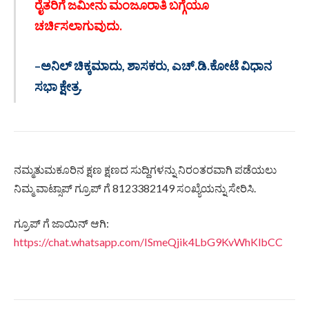
ರೈತರಿಗೆ ಜಮೀನು ಮಂಜೂರಾತಿ ಬಗ್ಗೆಯೂ
ಚರ್ಚಿಸಲಾಗುವುದು.
–ಅನಿಲ್ ಚಿಕ್ಕಮಾದು, ಶಾಸಕರು, ಎಚ್.ಡಿ.ಕೋಟೆ ವಿಧಾನ
ಸಭಾ ಕ್ಷೇತ್ರ.
ನಮ್ಮತುಮಕೂರಿನ ಕ್ಷಣ ಕ್ಷಣದ ಸುದ್ದಿಗಳನ್ನು ನಿರಂತರವಾಗಿ ಪಡೆಯಲು
ನಿಮ್ಮ ವಾಟ್ಸಾಪ್ ಗ್ರೂಪ್ ಗೆ 8123382149 ಸಂಖ್ಯೆಯನ್ನು ಸೇರಿಸಿ.
ಗ್ರೂಪ್ ಗೆ ಜಾಯಿನ್ ಆಗಿ:
https://chat.whatsapp.com/ISmeQjik4LbG9KvWhKlbCC