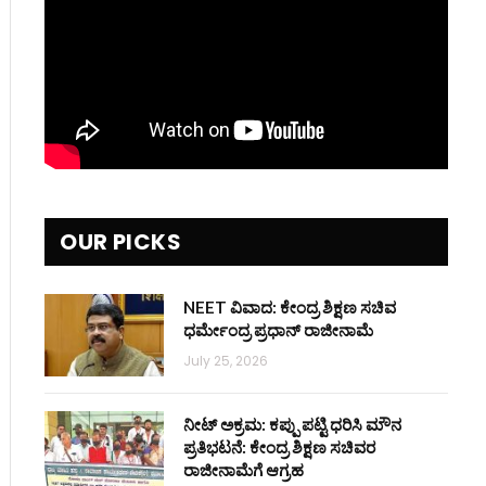
OUR PICKS
NEET ವಿವಾದ: ಕೇಂದ್ರ ಶಿಕ್ಷಣ ಸಚಿವ
ಧರ್ಮೇಂದ್ರ ಪ್ರಧಾನ್ ರಾಜೀನಾಮೆ
July 25, 2026
ನೀಟ್ ಅಕ್ರಮ: ಕಪ್ಪು ಪಟ್ಟಿ ಧರಿಸಿ ಮೌನ
ಪ್ರತಿಭಟನೆ: ಕೇಂದ್ರ ಶಿಕ್ಷಣ ಸಚಿವರ
ರಾಜೀನಾಮೆಗೆ ಆಗ್ರಹ