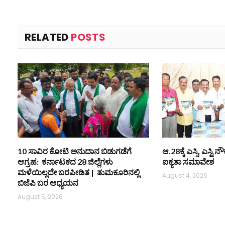
RELATED
POSTS
10 ಸಾವಿರ ಕೋಟಿ ಅನುದಾನ ಬಿಡುಗಡೆಗೆ
ಆ.28ಕ್ಕೆ ಎಸ್ಸಿ, ಎಸ್ಟ
ಆಗ್ರಹ: ಕರ್ನಾಟಕದ 28 ಜಿಲ್ಲೆಗಳು
ಐಕ್ಯತಾ ಸಮಾವೇಶ
ಮಳೆಯಿಲ್ಲದೇ ಬರಪೀಡಿತ | ತುಮಕೂರಿನಲ್ಲಿ
August 4, 2026
ಬಿಜೆಪಿ ಬರ ಅಧ್ಯಯನ
August 5, 2026