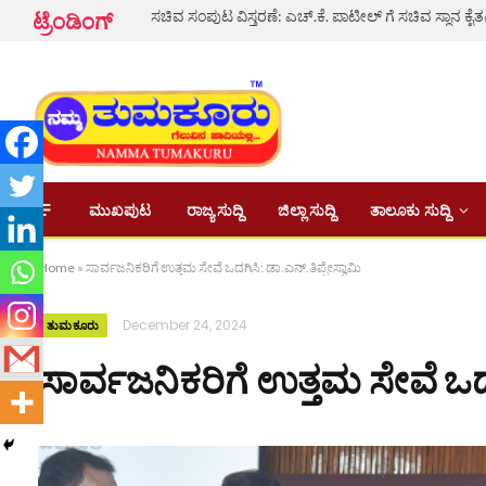
ಟ್ರೆಂಡಿಂಗ್
ಮುಖಪುಟ
ರಾಜ್ಯ ಸುದ್ದಿ
ಜಿಲ್ಲಾ ಸುದ್ದಿ
ತಾಲೂಕು ಸುದ್ದಿ
Home
»
ಸಾರ್ವಜನಿಕರಿಗೆ ಉತ್ತಮ ಸೇವೆ ಒದಗಿಸಿ: ಡಾ.ಎನ್.ತಿಪ್ಪೇಸ್ವಾಮಿ
December 24, 2024
ತುಮಕೂರು
ಸಾರ್ವಜನಿಕರಿಗೆ ಉತ್ತಮ ಸೇವೆ ಒದಗಿ