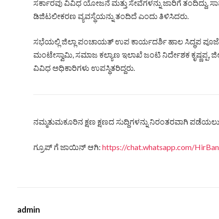
ಸರ್ಕಾರವು ವಿವಿಧ ಯೋಜನೆ ಮತ್ತು ಸೇವೆಗಳನ್ನು ಜಾರಿಗೆ ತಂದಿದ್ದು, 
ಡಿಜಿಟಲೀಕರಣ ವ್ಯವಸ್ಥೆಯನ್ನು ತಂದಿದೆ ಎಂದು ತಿಳಿಸಿದರು.
ಸಭೆಯಲ್ಲಿ ಜಿಲ್ಲಾ ಪಂಚಾಯತ್ ಉಪ ಕಾರ್ಯದರ್ಶಿ ಹಾಲ ಸಿದ್ಧಪ ಪೂಜ
ಮಂಟೇಸ್ವಾಮಿ, ಸಮಾಜ ಕಲ್ಯಾಣ ಇಲಾಖೆ ಜಂಟಿ ನಿರ್ದೇಶಕ ಕೃಷ್ಣಪ್ಪ, ಜ
ವಿವಿಧ ಅಧಿಕಾರಿಗಳು ಉಪಸ್ಥಿತರಿದ್ದರು.
ನಮ್ಮತುಮಕೂರಿನ ಕ್ಷಣ ಕ್ಷಣದ ಸುದ್ದಿಗಳನ್ನು ನಿರಂತರವಾಗಿ ಪಡೆಯಲು ನ
ಗ್ರೂಪ್ ಗೆ ಜಾಯಿನ್ ಆಗಿ:
https://chat.whatsapp.com/HirB
admin