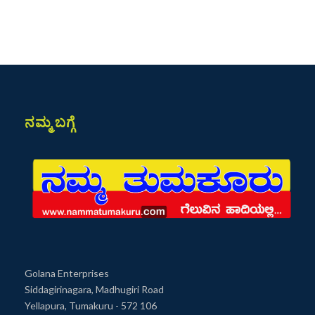
ನಮ್ಮ ಬಗ್ಗೆ
Golana Enterprises
Siddagirinagara, Madhugiri Road
Yellapura, Tumakuru - 572 106