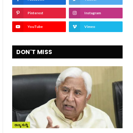
Pinterest
Instagram
YouTube
Vimeo
DON'T MISS
ರಾಜ್ಯ ಸುದ್ದಿ
ite