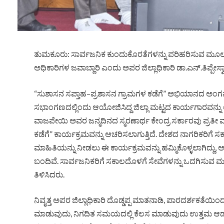
ತುಮಕೂರು: ಸಾರ್ವಜನಿಕ ಕುಂದುಕೊರತೆಗಳನ್ನು ಪರಿಹರಿಸುವ ಮೂಲಕ 
ಅಧಿಕಾರಿಗಳ ಜವಾಬ್ದಾರಿ ಎಂದು ಅಪರ ಜಿಲ್ಲಾಧಿಕಾರಿ ಡಾ.ಎನ್.ತಿಪ್ಪೇಸ್ವಾ
“ಸುಶಾಸನ ಸಪ್ತಾಹ–ಪ್ರಶಾಸನ ಗ್ರಾಮಗಳ ಕಡೆಗೆ” ಅಭಿಯಾನದ ಅಂಗವ
ಸಭಾಂಗಣದಲ್ಲಿಂದು ಆಯೋಜಿಸಿದ್ದ ಜಿಲ್ಲಾ ಮಟ್ಟದ ಕಾರ್ಯಗಾರವನ್ನು
ವಾಜಪೇಯಿ ಅವರ ಜನ್ಮದಿನದ ಸ್ಮರಣಾರ್ಥ ಕೇಂದ್ರ ಸರ್ಕಾರವು ಪ್ರತೀ 
ಕಡೆಗೆ” ಕಾರ್ಯಕ್ರಮವನ್ನು ಆಚರಿಸಲಾಗುತ್ತಿದೆ. ದೇಶದ ನಾಗರಿಕರಿಗೆ
ಮಾಹಿತಿಯನ್ನು ನೀಡಲು ಈ ಕಾರ್ಯಕ್ರಮವನ್ನು ಹಮ್ಮಿಕೊಳ್ಳಲಾಗಿದ್ದು, 
ಬಂದಿವೆ. ಸಾರ್ವಜನಿಕರಿಗೆ ಸಕಾಲದೊಳಗೆ ಸೇವೆಗಳನ್ನು ಒದಗಿಸುವ ಮ
ತಿಳಿಸಿದರು.
ನಿವೃತ್ತ ಅಪರ ಜಿಲ್ಲಾಧಿಕಾರಿ ದೊಡ್ಡಪ್ಪ ಮಾತನಾಡಿ, ಪಾರದರ್ಶಕತೆಯ
ಮಾಡುವುದು, ನಿಗದಿತ ಸಮಯದಲ್ಲಿ ಕೆಲಸ ಮಾಡುವುದು ಉತ್ತಮ ಆಡಳಿತದ