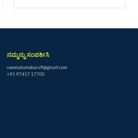
ನಮ್ಮನ್ನು ಸಂಪರ್ಕಿಸಿ
nammatumakuru9@gmail.com
+91 97417 17700