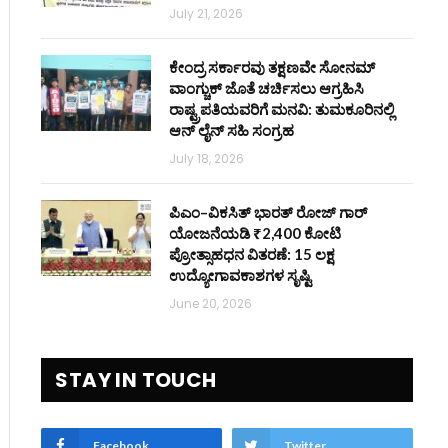
July 21, 2026
ಕೇಂದ್ರ ಸರ್ಕಾರವು ತಕ್ಷಣವೇ ಸೋನಮ್
ವಾಂಗ್ಚುಕ್ ಜೊತೆ ಚರ್ಚಿಸಲು ಆಗ್ರಹಿಸಿ
ರಾಷ್ಟ್ರಪತಿಯವರಿಗೆ ಮನವಿ: ತುಮಕೂರಿನಲ್ಲಿ
ಆನ್‌ ಲೈನ್ ಸಹಿ ಸಂಗ್ರಹ
July 18, 2026
ಪಿಎಂ–ವಿಕಸಿತ್ ಭಾರತ್ ರೋಜ್‌ ಗಾರ್
ಯೋಜನೆಯಡಿ ₹2,400 ಕೋಟಿ
ಪ್ರೋತ್ಸಾಹಧನ ವಿತರಣೆ: 15 ಲಕ್ಷ
ಉದ್ಯೋಗಾವಕಾಶಗಳ ಸೃಷ್ಟಿ
June 20, 2026
STAY IN TOUCH
Facebook
Twitter