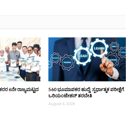
ಿ ನೌಕರರ 6ನೇ ರಾಜ್ಯಮಟ್ಟದ
560 ಭೂಮಾಪಕರ ಹುದ್ದೆ: ಸ್ಪರ್ಧಾತ್ಮಕ ಪರೀಕ್ಷೆಗೆ
ಒರಿಯಂಟೇಶನ್ ತರಬೇತಿ
August 4, 2026