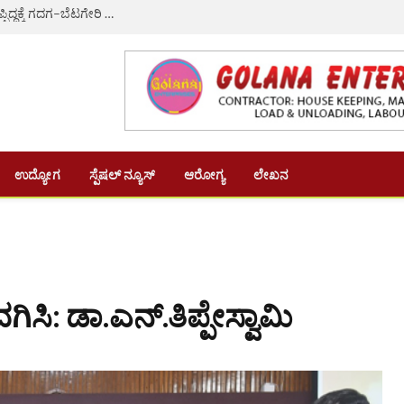
ಸಚಿವ ಸಂಪುಟ ವಿಸ್ತರಣೆ: ಎಚ್.ಕೆ. ಪಾಟೀಲ್ ಗೆ ಸಚಿವ ಸ್ಥಾನ ಕೈತಪ್ಪಿದ್ದಕ್ಕೆ ಗದಗ–ಬೆಟಗೇರಿ ನಗರಸಭೆಯ 22 ಸದಸ್ಯರ ಸಾಮೂಹಿಕ ರಾಜೀನಾಮೆ
ಉದ್ಯೋಗ
ಸ್ಪೆಷಲ್ ನ್ಯೂಸ್
ಆರೋಗ್ಯ
ಲೇಖನ
ಸಿ: ಡಾ.ಎನ್.ತಿಪ್ಪೇಸ್ವಾಮಿ