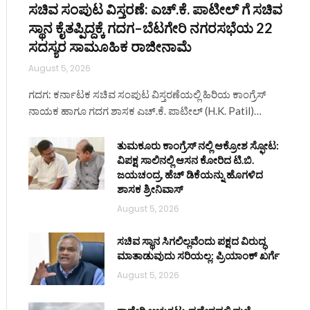
ಸಚಿವ ಸಂಪುಟ ವಿಸ್ತರಣೆ: ಎಚ್.ಕೆ. ಪಾಟೀಲ್ ಗೆ ಸಚಿವ
ಸ್ಥಾನ ಕೈತಪ್ಪಿದ್ದಕ್ಕೆ ಗದಗ–ಬೆಟಗೇರಿ ನಗರಸಭೆಯ 22
ಸದಸ್ಯರ ಸಾಮೂಹಿಕ ರಾಜೀನಾಮೆ
August 5, 2026
ಗದಗ: ಕರ್ನಾಟಕ ಸಚಿವ ಸಂಪುಟ ವಿಸ್ತರಣೆಯಲ್ಲಿ ಹಿರಿಯ ಕಾಂಗ್ರೆಸ್
ನಾಯಕ ಹಾಗೂ ಗದಗ ಶಾಸಕ ಎಚ್.ಕೆ. ಪಾಟೀಲ್ (H.K. Patil)…
ತುಮಕೂರು ಕಾಂಗ್ರೆಸ್ ನಲ್ಲಿ ಆಕ್ರೋಶ ಸ್ಫೋಟ:
ವಿಪಕ್ಷ ಸಾಲಿನಲ್ಲಿ ಆಸನ ಕೋರಿದ ಟಿ.ಬಿ.
ಜಯಚಂದ್ರ, ಹೆಚ್ ಡಿಕೆಯನ್ನು ಹೊಗಳಿದ
ಶಾಸಕ ಶ್ರೀನಿವಾಸ್
August 5, 2026
ಸಚಿವ ಸ್ಥಾನ ಸಿಗಲಿಲ್ಲವೆಂದು ಪಕ್ಷದ ವಿರುದ್ಧ
ಮಾತಾಡುವುದು ಸರಿಯಲ್ಲ: ಪ್ರಿಯಾಂಕ್ ಖರ್ಗೆ
August 5, 2026