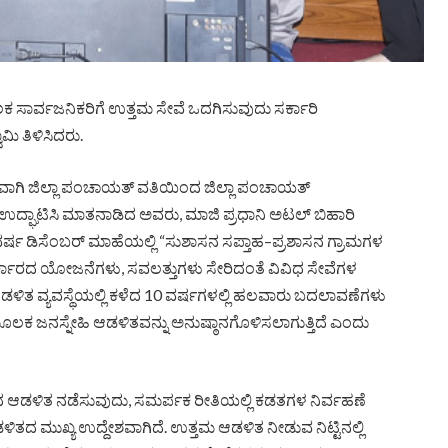
ಸಾರ್ವಜನಿಕರಿಗೆ ಉತ್ತಮ ಸೇವೆ ಒದಗಿಸುವುದು ಸರ್ಕಾರಿ
ಮಿ ತಿಳಿಸಿದರು.
ಾಗಿ ಜಿಲ್ಲಾ ಪಂಚಾಯತ್ ವತಿಯಿಂದ ಜಿಲ್ಲಾ ಪಂಚಾಯತ್
 ಉದ್ಘಾಟಿಸಿ ಮಾತನಾಡಿದ ಅವರು, ಮಾಜಿ ಪ್ರಧಾನಿ ಅಟಲ್ ಬಿಹಾರಿ
ವರ್ಷ ಡಿಸೆಂಬರ್ ಮಾಹೆಯಲ್ಲಿ “ಸುಶಾಸನ ಸಪ್ತಾಹ–ಪ್ರಶಾಸನ ಗ್ರಾಮಗಳ
 ಸರ್ಕಾರದ ಯೋಜನೆಗಳು, ಸವಲತ್ತುಗಳು ಸೇರಿದಂತೆ ವಿವಿಧ ಸೇವೆಗಳ
ಆಡಳಿತ ವ್ಯವಸ್ಥೆಯಲ್ಲಿ ಕಳೆದ 10 ವರ್ಷಗಳಲ್ಲಿ ಹಲವಾರು ಬದಲಾವಣೆಗಳು
ೂಲಕ ಜನಸ್ನೇಹಿ ಆಡಳಿತವನ್ನು ಅನುಷ್ಠಾನಗೊಳಿಸಲಾಗುತ್ತಿದೆ ಎಂದು
ಿಂದ ಆಡಳಿತ ನಡೆಸುವುದು, ಸಮರ್ಪಕ ರೀತಿಯಲ್ಲಿ ಕಡತಗಳ ನಿರ್ವಹಣೆ
 ಮುಖ್ಯ ಉದ್ದೇಶವಾಗಿದೆ. ಉತ್ತಮ ಆಡಳಿತ ನೀಡುವ ನಿಟ್ಟಿನಲ್ಲಿ