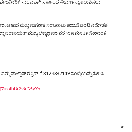
ಸಾರ್ವಜನಿಕರಿಗೆ ಸುಲಭವಾಗಿ ಸರ್ಕಾರದ ಸೇವೆಗಳನ್ನು ತಲುಪಿಸಲು
ೇರಿ, ಆಹಾರ ಮತ್ತು ನಾಗರೀಕ ಸರಬರಾಜು ಇಲಾಖೆ ಜಂಟಿ ನಿರ್ದೇಶಕ
ಿಲ್ಲಾ ಪಂಚಾಯತ್ ಮುಖ್ಯ ಲೆಕ್ಕಾಧಿಕಾರಿ ನರಸಿಂಹಮೂರ್ತಿ ಸೇರಿದಂತೆ
ಿಮ್ಮ ವಾಟ್ಸಾಪ್ ಗ್ರೂಪ್ ಗೆ 8123382149 ಸಂಖ್ಯೆಯನ್ನು ಸೇರಿಸಿ.
anj7uz4I4A2vAG5yXx
Webs