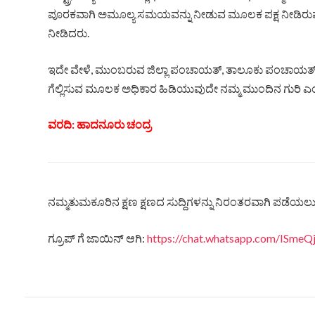
ಪೂರಕವಾಗಿ ಅಮೂಲ್ಯ ಸಮಯವನ್ನು ನೀಡುವ ಮೂಲಕ ಪಕ್ಷ ನೀಡಿರುವ
ನೀಡಿದರು.
ಇದೇ ವೇಳೆ, ಮುಂಬರುವ ಜಿಲ್ಲಾ ಪಂಚಾಯತ್, ತಾಲೂಕು ಪಂಚಾಯತ್ ಹಾ
ಗೆಲ್ಲಿಸುವ ಮೂಲಕ ಅಧಿಕಾರ ಹಿಡಿಯುವುದೇ ನಮ್ಮ ಮುಂದಿನ ಗುರಿ ಎಂದು
ವರದಿ: ಹಾದನೂರು ಚಂದ್ರ
ನಮ್ಮತುಮಕೂರಿನ ಕ್ಷಣ ಕ್ಷಣದ ಸುದ್ದಿಗಳನ್ನು ನಿರಂತರವಾಗಿ ಪಡೆಯಲು ನ
ಗ್ರೂಪ್ ಗೆ ಜಾಯಿನ್ ಆಗಿ:
https://chat.whatsapp.com/ISm