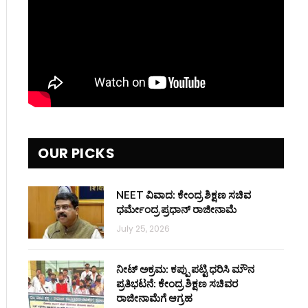
OUR PICKS
NEET ವಿವಾದ: ಕೇಂದ್ರ ಶಿಕ್ಷಣ ಸಚಿವ
ಧರ್ಮೇಂದ್ರ ಪ್ರಧಾನ್ ರಾಜೀನಾಮೆ
July 25, 2026
ನೀಟ್ ಅಕ್ರಮ: ಕಪ್ಪು ಪಟ್ಟಿ ಧರಿಸಿ ಮೌನ
ಪ್ರತಿಭಟನೆ: ಕೇಂದ್ರ ಶಿಕ್ಷಣ ಸಚಿವರ
ರಾಜೀನಾಮೆಗೆ ಆಗ್ರಹ