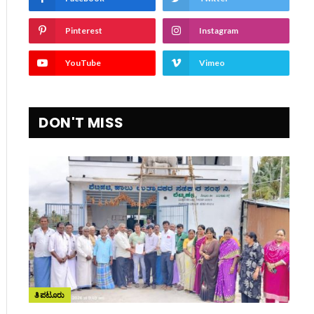
Pinterest
Instagram
YouTube
Vimeo
DON'T MISS
ತಿಪಟೂರು