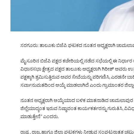
ಸರಗೂರು: ತಾಲೂಕು ಬಿಜೆಪಿ ಘಟಕದ ನೂತನ ಅಧ್ಯಕ್ಷರಾಗಿ ಚಾಮಲಾಪುರ
ಮೈಸೂರಿನ ಬಿಜೆಪಿ ಪಕ್ಷದ ಕಚೇರಿಯಲ್ಲಿ ನಡೆದ ಸಭೆಯಲ್ಲಿ ಈ ನಿರ್ಧಾರ
ವಿಧಾನಸಭಾ ಕ್ಷೇತ್ರದ ಪಕ್ಷದ ತಾಲೂಕು ಅಧ್ಯಕ್ಷರಾಗಿ ಗಿರೀಶ್ ಅವರು ಉತ
ಪಕ್ಷಕ್ಕಾಗಿ ಶ್ರಮಿಸುತ್ತಿರುವ ಅವರ ಸೇವೆಯನ್ನು ಪರಿಗಣಿಸಿ, ಎರಡನೇ 
ಸರ್ವಾನುಮತದಿಂದ ಆಯ್ಕೆ ಮಾಡಲಾಗಿದೆ ಎಂದು ಗ್ರಾಮಾಂತರ ಜಿಲ್ಲಾಧ್ಯಕ್ಷ ಎನ
ನೂತನ ಅಧ್ಯಕ್ಷರಾಗಿ ಆಯ್ಕೆಯಾದ ಬಳಿಕ ಮಾತನಾಡಿದ ಚಾಮಲಾಪುರ ಸಿ.
ಜಿಲ್ಲೆಯಾದ್ಯಂತ ಇರುವ ನಿಷ್ಠಾವಂತ ಕಾರ್ಯಕರ್ತರನ್ನು ಗುರುತಿಸಿ, ವಿವಿ
ಮಾಡುತ್ತೇನೆ” ಎಂದರು.
ರಾಷ್ಟ್ರ, ರಾಜ್ಯ ಹಾಗೂ ಜಿಲ್ಲಾ ಘಟಕಗಳು ನೀಡುವ ಸಂಘಟನಾತ್ಮಕ ಚ