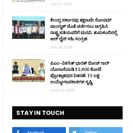
July 21, 2026
ಕೇಂದ್ರ ಸರ್ಕಾರವು ತಕ್ಷಣವೇ ಸೋನಮ್
ವಾಂಗ್ಚುಕ್ ಜೊತೆ ಚರ್ಚಿಸಲು ಆಗ್ರಹಿಸಿ
ರಾಷ್ಟ್ರಪತಿಯವರಿಗೆ ಮನವಿ: ತುಮಕೂರಿನಲ್ಲಿ
ಆನ್‌ ಲೈನ್ ಸಹಿ ಸಂಗ್ರಹ
July 18, 2026
ಪಿಎಂ–ವಿಕಸಿತ್ ಭಾರತ್ ರೋಜ್‌ ಗಾರ್
ಯೋಜನೆಯಡಿ ₹2,400 ಕೋಟಿ
ಪ್ರೋತ್ಸಾಹಧನ ವಿತರಣೆ: 15 ಲಕ್ಷ
ಉದ್ಯೋಗಾವಕಾಶಗಳ ಸೃಷ್ಟಿ
June 20, 2026
STAY IN TOUCH
Facebook
Twitter