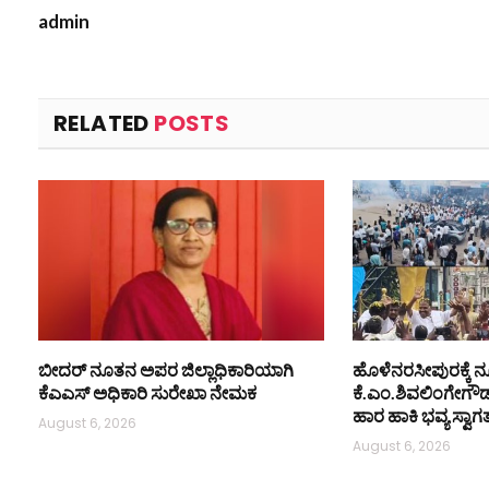
admin
RELATED
POSTS
ಬೀದರ್ ನೂತನ ಅಪರ ಜಿಲ್ಲಾಧಿಕಾರಿಯಾಗಿ
ಹೊಳೆನರಸೀಪುರಕ್ಕೆ 
ಕೆಎಎಸ್ ಅಧಿಕಾರಿ ಸುರೇಖಾ ನೇಮಕ
ಕೆ.ಎಂ.ಶಿವಲಿಂಗೇಗೌಡ
ಹಾರ ಹಾಕಿ ಭವ್ಯ ಸ್ವಾಗ
August 6, 2026
August 6, 2026