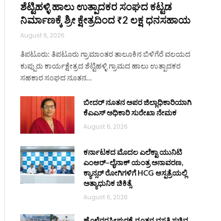
ಶೆಟ್ಟಿಹಳ್ಳಿ ಹಾಲು ಉತ್ಪಾದಕರ ಸಂಘದ ಕಟ್ಟಡ
ite
ನಿರ್ಮಾಣಕ್ಕೆ ಶ್ರೀ ಕ್ಷೇತ್ರದಿಂದ ₹2 ಲಕ್ಷ ಧನಸಹಾಯ
August 6, 2026
ತಿಪಟೂರು: ತಿಪಟೂರು ಗ್ರಾಮಾಂತರ ತಾಲೂಕಿನ ಬಿಳಿಗೆರೆ ವಲಯದ
ಕುಪ್ಪುರು ಕಾರ್ಯಕ್ಷೇತ್ರದ ಶೆಟ್ಟಿಹಳ್ಳಿ ಗ್ರಾಮದ ಹಾಲು ಉತ್ಪಾದಕರ
ಸಹಕಾರ ಸಂಘದ ನೂತನ…
ಬೀದರ್ ನೂತನ ಅಪರ ಜಿಲ್ಲಾಧಿಕಾರಿಯಾಗಿ
ಕೆಎಎಸ್ ಅಧಿಕಾರಿ ಸುರೇಖಾ ನೇಮಕ
August 6, 2026
ಕರ್ನಾಟಕದ ಮೊದಲ ಎಲೆಕ್ಟಾ ಯುನಿಟಿ
ಎಂಆರ್–ಲೈನಾಕ್ ಯಂತ್ರ ಅನಾವರಣ,
ಕ್ಯಾನ್ಸರ್ ರೋಗಿಗಳಿಗೆ HCG ಆಸ್ಪತ್ರೆಯಲ್ಲಿ
ಅತ್ಯಾಧುನಿಕ ಚಿಕಿತ್ಸೆ
August 6, 2026
ಹೊಳೆನರಸೀಪುರಕ್ಕೆ ನೂತನ ವಸತಿ ಸಚಿವ