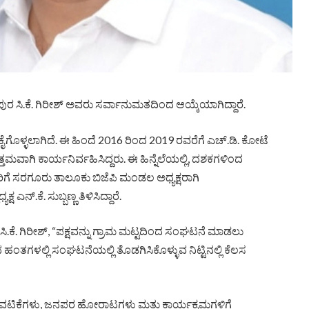
 ಸಿ.ಕೆ. ಗಿರೀಶ್ ಅವರು ಸರ್ವಾನುಮತದಿಂದ ಆಯ್ಕೆಯಾಗಿದ್ದಾರೆ.
 ಕೈಗೊಳ್ಳಲಾಗಿದೆ. ಈ ಹಿಂದೆ 2016 ರಿಂದ 2019 ರವರೆಗೆ ಎಚ್.ಡಿ. ಕೋಟೆ
್ತಮವಾಗಿ ಕಾರ್ಯನಿರ್ವಹಿಸಿದ್ದರು. ಈ ಹಿನ್ನೆಲೆಯಲ್ಲಿ, ದಶಕಗಳಿಂದ
ಬಾರಿಗೆ ಸರಗೂರು ತಾಲೂಕು ಬಿಜೆಪಿ ಮಂಡಲ ಅಧ್ಯಕ್ಷರಾಗಿ
್.ಕೆ. ಸುಬ್ಬಣ್ಣ ತಿಳಿಸಿದ್ದಾರೆ.
ಕೆ. ಗಿರೀಶ್, “ಪಕ್ಷವನ್ನು ಗ್ರಾಮ ಮಟ್ಟದಿಂದ ಸಂಘಟನೆ ಮಾಡಲು
ಧ ಹಂತಗಳಲ್ಲಿ ಸಂಘಟನೆಯಲ್ಲಿ ತೊಡಗಿಸಿಕೊಳ್ಳುವ ನಿಟ್ಟಿನಲ್ಲಿ ಕೆಲಸ
ಟುವಟಿಕೆಗಳು, ಜನಪರ ಹೋರಾಟಗಳು ಮತ್ತು ಕಾರ್ಯಕ್ರಮಗಳಿಗೆ