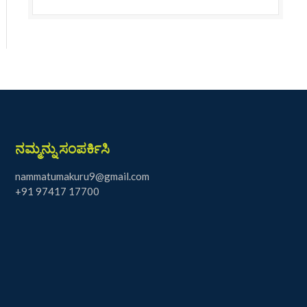
ನಮ್ಮನ್ನು ಸಂಪರ್ಕಿಸಿ
nammatumakuru9@gmail.com
+91 97417 17700