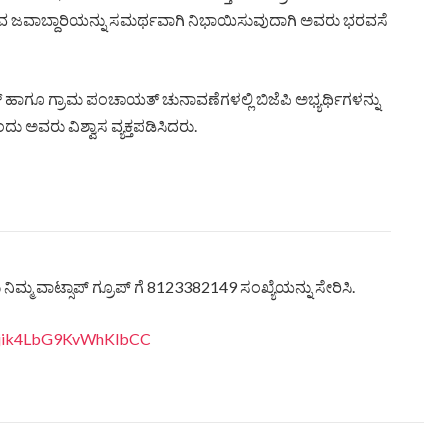
 ಜವಾಬ್ದಾರಿಯನ್ನು ಸಮರ್ಥವಾಗಿ ನಿಭಾಯಿಸುವುದಾಗಿ ಅವರು ಭರವಸೆ
ಗೂ ಗ್ರಾಮ ಪಂಚಾಯತ್ ಚುನಾವಣೆಗಳಲ್ಲಿ ಬಿಜೆಪಿ ಅಭ್ಯರ್ಥಿಗಳನ್ನು
 ಅವರು ವಿಶ್ವಾಸ ವ್ಯಕ್ತಪಡಿಸಿದರು.
ಿಮ್ಮ ವಾಟ್ಸಾಪ್ ಗ್ರೂಪ್ ಗೆ 8123382149 ಸಂಖ್ಯೆಯನ್ನು ಸೇರಿಸಿ.
eQjik4LbG9KvWhKlbCC