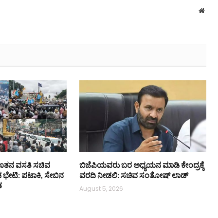
Webs
ನೂತನ ವಸತಿ ಸಚಿವ
ಬಿಜೆಪಿಯವರು ಬರ ಅಧ್ಯಯನ ಮಾಡಿ ಕೇಂದ್ರಕ್ಕೆ
 ಭೇಟಿ: ಪಟಾಕಿ, ಸೇಬಿನ
ವರದಿ ನೀಡಲಿ: ಸಚಿವ ಸಂತೋಷ್ ಲಾಡ್
ತ
August 5, 2026