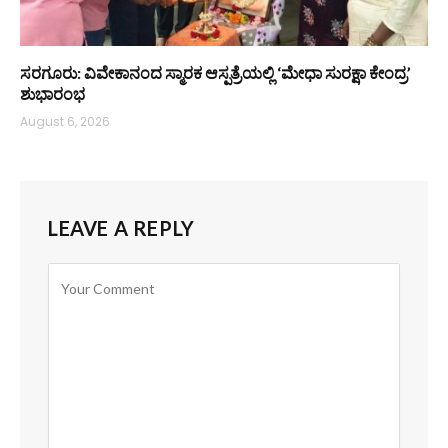
ಸರಗೂರು: ವಿವೇಕಾನಂದ ಸ್ಮಾರಕ ಆಸ್ಪತ್ರೆಯಲ್ಲಿ ‘ಮೇಧಾ ಸುರಕ್ಷಾ ಕೇಂದ್ರ’
ಶುಭಾರಂಭ
August 6, 2026
LEAVE A REPLY