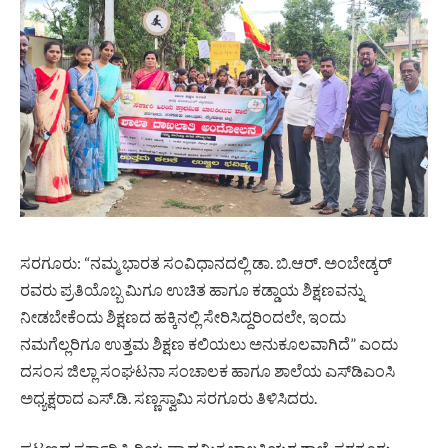
ಸರಗೂರು: “ನಮ್ಮ ಭಾರತ ಸಂವಿಧಾನದಲ್ಲಿ ಡಾ. ಬಿ.ಆರ್. ಅಂಬೇಡ್ಕರ್
ರವರು ಪ್ರತಿಯೊಬ್ಬ ಮಿಗೂ ಉಚಿತ ಹಾಗೂ ಕಡ್ಡಾಯ ಶಿಕ್ಷಣವನ್ನು
ನೀಡಬೇಕೆಂದು ಶಿಕ್ಷಣದ ಹಕ್ಕಿನಲ್ಲಿ ಸೇರಿಸಿದ್ದರಿಂದಲೇ, ಇಂದು
ನಮಗೆಲ್ಲರಿಗೂ ಉತ್ತಮ ಶಿಕ್ಷಣ ಕಲಿಯಲು ಅನುಕೂಲವಾಗಿದೆ” ಎಂದು
ದಸಂಸ ಜಿಲ್ಲಾ ಸಂಘಟನಾ ಸಂಚಾಲಕ ಹಾಗೂ ಶಾಲೆಯ ಎಸ್‌ಡಿಎಂಸಿ
ಅಧ್ಯಕ್ಷರಾದ ಎಸ್.ಡಿ. ಸಣ್ಣಸ್ವಾಮಿ ಸರಗೂರು ತಿಳಿಸಿದರು.