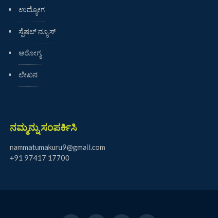
ಉದ್ಯೋಗ
ಸ್ಪೆಷಲ್ ನ್ಯೂಸ್
ಆರೋಗ್ಯ
ಲೇಖನ
ನಮ್ಮನ್ನು ಸಂಪರ್ಕಿಸಿ
nammatumakuru9@gmail.com
+91 97417 17700