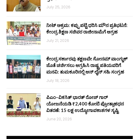
July 25, 2026
ನೀಟ್ ಅಕ್ರಮ: ಕಪ್ಪು ಪಟ್ಟಿ ಧರಿಸಿ ಮೌನ ಪ್ರತಿಭಟನೆ:
ಕೇಂದ್ರ ಶಿಕ್ಷಣ ಸಚಿವರ ರಾಜೀನಾಮೆಗೆ ಆಗ್ರಹ
July 21, 2026
ಕೇಂದ್ರ ಸರ್ಕಾರವು ತಕ್ಷಣವೇ ಸೋನಮ್ ವಾಂಗ್ಚುಕ್
ಜೊತೆ ಚರ್ಚಿಸಲು ಆಗ್ರಹಿಸಿ ರಾಷ್ಟ್ರಪತಿಯವರಿಗೆ
ಮನವಿ: ತುಮಕೂರಿನಲ್ಲಿ ಆನ್‌ ಲೈನ್ ಸಹಿ ಸಂಗ್ರಹ
July 18, 2026
ಪಿಎಂ–ವಿಕಸಿತ್ ಭಾರತ್ ರೋಜ್‌ ಗಾರ್
ಯೋಜನೆಯಡಿ ₹2,400 ಕೋಟಿ ಪ್ರೋತ್ಸಾಹಧನ
ವಿತರಣೆ: 15 ಲಕ್ಷ ಉದ್ಯೋಗಾವಕಾಶಗಳ ಸೃಷ್ಟಿ
June 20, 2026