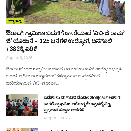
ಜಿಲ್ಲಾ ಸುದ್ದಿ
ಔರಾದ್: ಗ್ರಾಮೀಣ ಬದುಕಿಗೆ ಆಸರೆಯಾದ ‘ವಿಬಿ-ಜಿ ರಾಮ್
ಜಿ’ ಯೋಜನೆ – 125 ದಿನಗಳ ಉದ್ಯೋಗ, ದಿನಗೂಲಿ
₹382ಕ್ಕೆ ಏರಿಕೆ
August 6, 2026
ಔರಾದ್ (ಬೀದರ್): ಗ್ರಾಮೀಣ ಭಾಗದ ಬಡ ಕುಟುಂಬಗಳಿಗೆ ಉದ್ಯೋಗ ಭದ್ರತೆ
ಒದಗಿಸಿ ಆರ್ಥಿಕವಾಗಿ ಸ್ವಾವಲಂಬಿಗಳನ್ನಾಗಿಸುವ ಉದ್ದೇಶದಿಂದ
ಜಾರಿಯಾಗಿರುವ ‘ವಿಬಿ–ಜಿ ರಾಮ್…
ಎದೆಹಾಲು ಮಗುವಿನ ಮೊದಲ ಸಂಪೂರ್ಣ ಆಹಾರ:
ಸಾಗರೆ ಪ್ರಾಥಮಿಕ ಆರೋಗ್ಯ ಕೇಂದ್ರದಲ್ಲಿ ವಿಶ್ವ
ಸ್ತನ್ಯಪಾನ ಸಪ್ತಾಹ ಆಚರಣೆ
August 6, 2026