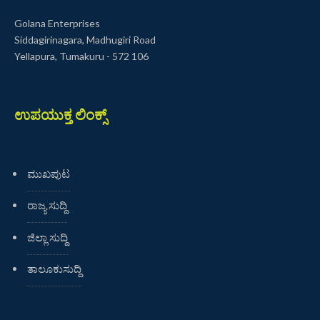
Golana Enterprises
Siddagirinagara, Madhugiri Road
Yellapura, Tumakuru - 572 106
ಉಪಯುಕ್ತ ಲಿಂಕ್ಸ್
ಮುಖಪುಟ
ರಾಜ್ಯ ಸುದ್ದಿ
ಜಿಲ್ಲಾ ಸುದ್ದಿ
ತಾಲೂಕುಸುದ್ದಿ