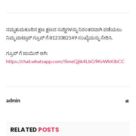
ನಮ್ಮತುಮಕೂರಿನ ಕ್ಷಣ ಕ್ಷಣದ ಸುದ್ದಿಗಳನ್ನು ನಿರಂತರವಾಗಿ ಪಡೆಯಲು
ನಿಮ್ಮ ವಾಟ್ಸಾಪ್ ಗ್ರೂಪ್ ಗೆ 8123382149 ಸಂಖ್ಯೆಯನ್ನು ಸೇರಿಸಿ.
ಗ್ರೂಪ್ ಗೆ ಜಾಯಿನ್ ಆಗಿ:
https://chat.whatsapp.com/ISmeQjik4LbG9KvWhKlbCC
admin
Web
RELATED
POSTS