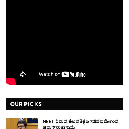
OUR PICKS
NEET ವಿವಾದ: ಕೇಂದ್ರ ಶಿಕ್ಷಣ ಸಚಿವ ಧರ್ಮೇಂದ್ರ
ಪ್ರಧಾನ್ ರಾಜೀನಾಮೆ