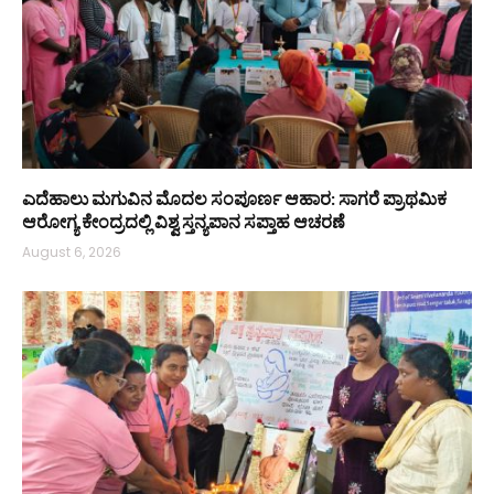
ಎದೆಹಾಲು ಮಗುವಿನ ಮೊದಲ ಸಂಪೂರ್ಣ ಆಹಾರ: ಸಾಗರೆ ಪ್ರಾಥಮಿಕ
ಆರೋಗ್ಯ ಕೇಂದ್ರದಲ್ಲಿ ವಿಶ್ವ ಸ್ತನ್ಯಪಾನ ಸಪ್ತಾಹ ಆಚರಣೆ
August 6, 2026