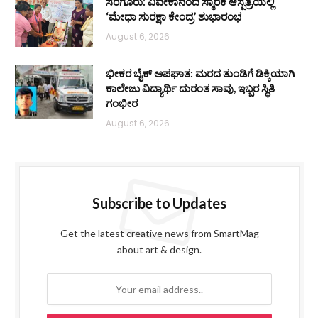
ಸರಗೂರು: ವಿವೇಕಾನಂದ ಸ್ಮಾರಕ ಆಸ್ಪತ್ರೆಯಲ್ಲಿ
‘ಮೇಧಾ ಸುರಕ್ಷಾ ಕೇಂದ್ರ’ ಶುಭಾರಂಭ
August 6, 2026
ಭೀಕರ ಬೈಕ್ ಅಪಘಾತ: ಮರದ ತುಂಡಿಗೆ ಡಿಕ್ಕಿಯಾಗಿ
ಕಾಲೇಜು ವಿದ್ಯಾರ್ಥಿ ದುರಂತ ಸಾವು, ಇಬ್ಬರ ಸ್ಥಿತಿ
ಗಂಭೀರ
August 6, 2026
Subscribe to Updates
Get the latest creative news from SmartMag
about art & design.