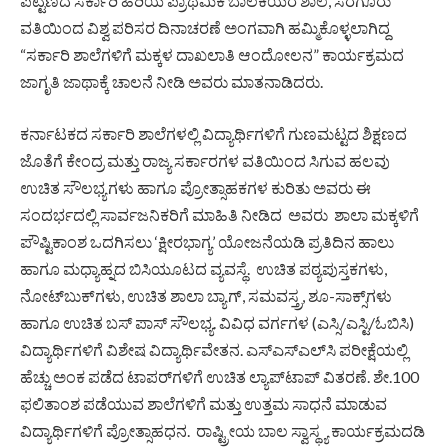
ಪಟ್ಟಣದ ಸರ್ಕಾರಿ ಹಿರಿಯ ಪ್ರಾಥಮಿಕ ಬಾಲಕಿಯರ ಶಾಲೆ, ಸರಗೂರು
ವತಿಯಿಂದ ವಿಶ್ವ ಪರಿಸರ ದಿನಾಚರಣೆ ಅಂಗವಾಗಿ ಹಮ್ಮಿಕೊಳ್ಳಲಾಗಿದ್ದ
“ಸರ್ಕಾರಿ ಶಾಲೆಗಳಿಗೆ ಮಕ್ಕಳ ದಾಖಲಾತಿ ಆಂದೋಲನ” ಕಾರ್ಯಕ್ರಮದ
ಜಾಗೃತಿ ಜಾಥಾಕ್ಕೆ ಚಾಲನೆ ನೀಡಿ ಅವರು ಮಾತನಾಡಿದರು.
ಕರ್ನಾಟಕದ ಸರ್ಕಾರಿ ಶಾಲೆಗಳಲ್ಲಿ ವಿದ್ಯಾರ್ಥಿಗಳಿಗೆ ಗುಣಮಟ್ಟದ ಶಿಕ್ಷಣದ
ಜೊತೆಗೆ ಕೇಂದ್ರ ಮತ್ತು ರಾಜ್ಯ ಸರ್ಕಾರಗಳ ವತಿಯಿಂದ ಸಿಗುವ ಹಲವು
ಉಚಿತ ಸೌಲಭ್ಯಗಳು ಹಾಗೂ ಪ್ರೋತ್ಸಾಹಕಗಳ ಕುರಿತು ಅವರು ಈ
ಸಂದರ್ಭದಲ್ಲಿ ಸಾರ್ವಜನಿಕರಿಗೆ ಮಾಹಿತಿ ನೀಡಿದ ಅವರು ಶಾಲಾ ಮಕ್ಕಳಿಗೆ
ಪೌಷ್ಟಿಕಾಂಶ ಒದಗಿಸಲು ‘ಕ್ಷೀರಭಾಗ್ಯ’ ಯೋಜನೆಯಡಿ ಪ್ರತಿದಿನ ಹಾಲು
ಹಾಗೂ ಮಧ್ಯಾಹ್ನದ ಬಿಸಿಯೂಟದ ವ್ಯವಸ್ಥೆ. ಉಚಿತ ಪಠ್ಯಪುಸ್ತಕಗಳು,
ನೋಟ್‌ಬುಕ್‌ಗಳು, ಉಚಿತ ಶಾಲಾ ಬ್ಯಾಗ್, ಸಮವಸ್ತ್ರ, ಶೂ-ಸಾಕ್ಸ್‌ಗಳು
ಹಾಗೂ ಉಚಿತ ಬಸ್ ಪಾಸ್ ಸೌಲಭ್ಯ. ವಿವಿಧ ವರ್ಗಗಳ (ಎಸ್ಸಿ/ಎಸ್ಟಿ/ಓಬಿಸಿ)
ವಿದ್ಯಾರ್ಥಿಗಳಿಗೆ ವಿಶೇಷ ವಿದ್ಯಾರ್ಥಿವೇತನ. ಎಸ್‌ಎಸ್‌ಎಲ್‌ಸಿ ಪರೀಕ್ಷೆಯಲ್ಲಿ
ಹೆಚ್ಚು ಅಂಕ ಪಡೆದ ಟಾಪರ್‌ಗಳಿಗೆ ಉಚಿತ ಲ್ಯಾಪ್‌ಟಾಪ್ ವಿತರಣೆ. ಶೇ.100
ಫಲಿತಾಂಶ ಪಡೆಯುವ ಶಾಲೆಗಳಿಗೆ ಮತ್ತು ಉತ್ತಮ ಸಾಧನೆ ಮಾಡುವ
ವಿದ್ಯಾರ್ಥಿಗಳಿಗೆ ಪ್ರೋತ್ಸಾಹಧನ. ರಾಷ್ಟ್ರೀಯ ಬಾಲ ಸ್ವಾಸ್ಥ್ಯ ಕಾರ್ಯಕ್ರಮದಡಿ