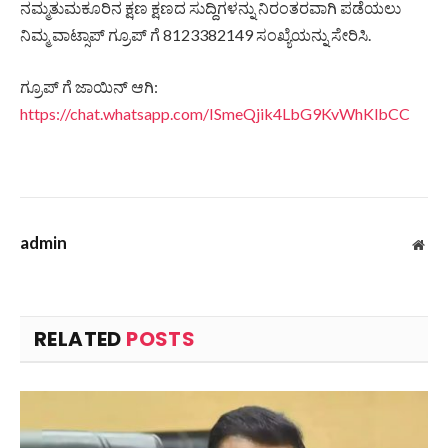
ನಮ್ಮತುಮಕೂರಿನ ಕ್ಷಣ ಕ್ಷಣದ ಸುದ್ದಿಗಳನ್ನು ನಿರಂತರವಾಗಿ ಪಡೆಯಲು
ನಿಮ್ಮ ವಾಟ್ಸಾಪ್ ಗ್ರೂಪ್ ಗೆ 8123382149 ಸಂಖ್ಯೆಯನ್ನು ಸೇರಿಸಿ.
ಗ್ರೂಪ್ ಗೆ ಜಾಯಿನ್ ಆಗಿ:
https://chat.whatsapp.com/ISmeQjik4LbG9KvWhKlbCC
admin
Web
RELATED
POSTS