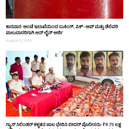
ಕಾರವಾರ: ಅಂಚೆ ಇಲಾಖೆಯಿಂದ ಬುಕಿಂಗ್, ಪಿಕ್–ಅಪ್ ಮತ್ತು ಡೆಲಿವರಿ
ಪಾಲುದಾರರಿಗಾಗಿ ಆನ್‌ ಲೈನ್ ಅರ್ಜಿ
August 4, 2026
ಗ್ಯಾಸ್ ಸಿಲಿಂಡರ್‌ ಕಳ್ಳತನ ಜಾಲ ಭೇದಿಸಿ ಬೀದರ್ ಪೊಲೀಸರು: ₹9.75 ಲಕ್ಷ