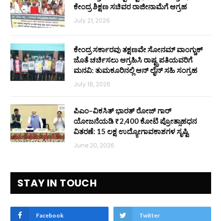
ಕೇಂದ್ರ ಶಿಕ್ಷಣ ಸಚಿವರ ರಾಜೀನಾಮೆಗೆ ಆಗ್ರಹ
July 21, 2026
ಕೇಂದ್ರ ಸರ್ಕಾರವು ತಕ್ಷಣವೇ ಸೋನಮ್ ವಾಂಗ್ಚುಕ್
ಜೊತೆ ಚರ್ಚಿಸಲು ಆಗ್ರಹಿಸಿ ರಾಷ್ಟ್ರಪತಿಯವರಿಗೆ
ಮನವಿ: ತುಮಕೂರಿನಲ್ಲಿ ಆನ್‌ ಲೈನ್ ಸಹಿ ಸಂಗ್ರಹ
July 18, 2026
ಪಿಎಂ–ವಿಕಸಿತ್ ಭಾರತ್ ರೋಜ್‌ ಗಾರ್
ಯೋಜನೆಯಡಿ ₹2,400 ಕೋಟಿ ಪ್ರೋತ್ಸಾಹಧನ
ವಿತರಣೆ: 15 ಲಕ್ಷ ಉದ್ಯೋಗಾವಕಾಶಗಳ ಸೃಷ್ಟಿ
June 20, 2026
STAY IN TOUCH
Facebook
Twitter