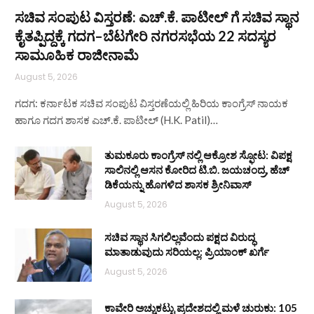
ಸಚಿವ ಸಂಪುಟ ವಿಸ್ತರಣೆ: ಎಚ್.ಕೆ. ಪಾಟೀಲ್ ಗೆ ಸಚಿವ ಸ್ಥಾನ
ಕೈತಪ್ಪಿದ್ದಕ್ಕೆ ಗದಗ–ಬೆಟಗೇರಿ ನಗರಸಭೆಯ 22 ಸದಸ್ಯರ
ಸಾಮೂಹಿಕ ರಾಜೀನಾಮೆ
August 5, 2026
ಗದಗ: ಕರ್ನಾಟಕ ಸಚಿವ ಸಂಪುಟ ವಿಸ್ತರಣೆಯಲ್ಲಿ ಹಿರಿಯ ಕಾಂಗ್ರೆಸ್ ನಾಯಕ
ಹಾಗೂ ಗದಗ ಶಾಸಕ ಎಚ್.ಕೆ. ಪಾಟೀಲ್ (H.K. Patil)…
ತುಮಕೂರು ಕಾಂಗ್ರೆಸ್ ನಲ್ಲಿ ಆಕ್ರೋಶ ಸ್ಫೋಟ: ವಿಪಕ್ಷ
ಸಾಲಿನಲ್ಲಿ ಆಸನ ಕೋರಿದ ಟಿ.ಬಿ. ಜಯಚಂದ್ರ, ಹೆಚ್
ಡಿಕೆಯನ್ನು ಹೊಗಳಿದ ಶಾಸಕ ಶ್ರೀನಿವಾಸ್
August 5, 2026
ಸಚಿವ ಸ್ಥಾನ ಸಿಗಲಿಲ್ಲವೆಂದು ಪಕ್ಷದ ವಿರುದ್ಧ
ಮಾತಾಡುವುದು ಸರಿಯಲ್ಲ: ಪ್ರಿಯಾಂಕ್ ಖರ್ಗೆ
August 5, 2026
ಕಾವೇರಿ ಅಚ್ಚುಕಟ್ಟು ಪ್ರದೇಶದಲ್ಲಿ ಮಳೆ ಚುರುಕು: 105