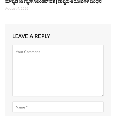
ಮೌಲ್ಯದ 55 ಗ್ಯಾಸ್ ಸಿಲಿಂಡರ್‌ ವಶ | ನಾಲ್ವರು ಆರೋಪಿಗಳ ಬಂಧನ
August 4, 2026
LEAVE A REPLY