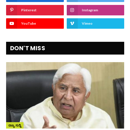
Pinterest
Instagram
YouTube
Vimeo
DON'T MISS
ರಾಜ್ಯ ಸುದ್ದಿ